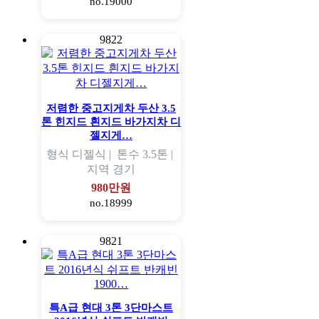
no.19000
9822
저렴한 중고지게차 두산 3.5
톤 힌지드 흰지드 바가지차 디
젤지게…
형식
디젤식 |
톤수
3.5톤 |
지역
경기
980만원
no.18999
9821
특A급 현대 3톤 3단마스트