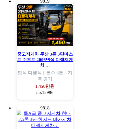
9819
중고지게차 두산 3톤 3단마스
트 쉬프트 2006년식 디젤지게
차 …
형식
디젤식 |
톤수
3톤 |
지
역
경기
1,450만원
no.18996
9818