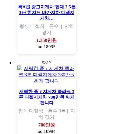
특A급 중고지게차 현대 2.5톤
3단 힌지드 바가지차 디젤지
게차…
형식
디젤식 |
톤수
|
지역
경기
1,350만원
no.18995
9817
저렴한 중고지게차 클라크 3
톤 디젤지게차 780만원 싸게
팝니다
형식
디젤식 |
톤수
3톤 |
지
역
경기
780만원
no.18994