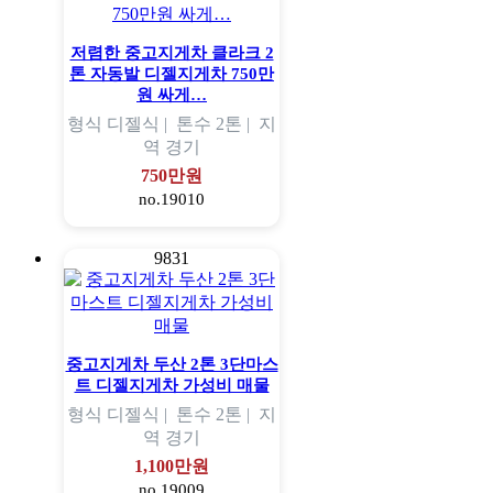
저렴한 중고지게차 클라크 2
톤 자동발 디젤지게차 750만
원 싸게…
형식
디젤식 |
톤수
2톤 |
지
역
경기
750만원
no.19010
9831
중고지게차 두산 2톤 3단마스
트 디젤지게차 가성비 매물
형식
디젤식 |
톤수
2톤 |
지
역
경기
1,100만원
no.19009