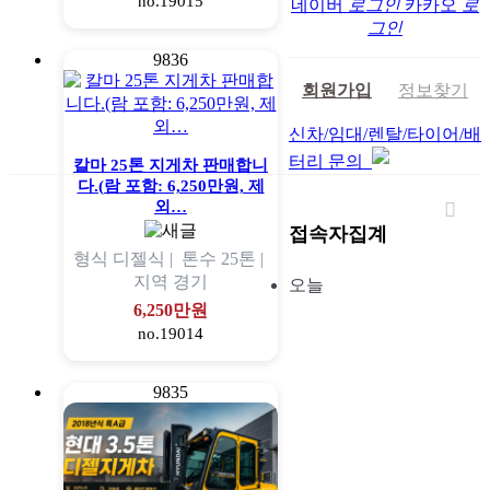
no.19015
네이버
로그인
카카오
로
그인
9836
회원가입
정보찾기
신차/임대/렌탈/타이어/배
터리 문의
칼마 25톤 지게차 판매합니
다.(람 포함: 6,250만원, 제
외…
접속자집계
형식
디젤식 |
톤수
25톤 |
지역
경기
오늘
6,250만원
no.19014
9835