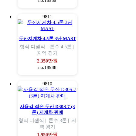
no.18989
9811
두산지게차 4.5톤 3단 MAST
형식
디젤식 |
톤수
4.5톤 |
지역
경기
2,350만원
no.18988
9810
사용감 적은 두산 D30S-7 (3
톤) 지게차 판매
형식
디젤식 |
톤수
3톤 |
지
역
경기
1,950만원