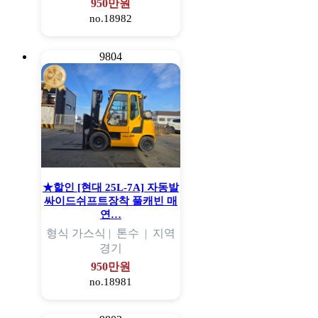
950만원
no.18982
9804
★할인 [현대 25L-7A] 자동발
싸이드쉬프트장착 풀캐빈 매
연…
형식
가스식 |
톤수
|
지역
경기
950만원
no.18981