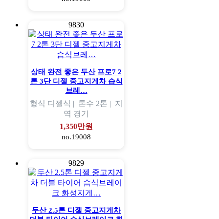
9830
상태 완전 좋은 두산 프로7 2
톤 3단 디젤 중고지게차 습식
브레…
형식
디젤식 |
톤수
2톤 |
지
역
경기
1,350만원
no.19008
9829
두산 2.5톤 디젤 중고지게차