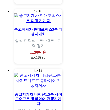
9816
중고지게차 현대포렉스3톤 디
젤지게차
형식
디젤식 |
톤수
3톤 |
지
역
경기
1,200만원
no.18993
9815
중고지게차 니찌유1.5톤 사이
드쉬프트 통타이어 전동지게
차