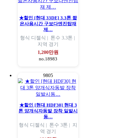
★할인 [현대 33DE] 3.3톤 짧
은사용시간 구보다엔진탑재
제…
형식
디젤식 |
톤수
3.3톤 |
지역
경기
1,200만원
no.18983
9805
★할인 [현대 HDF30] 현대 3
톤 양개식자동발 장착 일발시
동…
형식
디젤식 |
톤수
3톤 |
지
역
경기