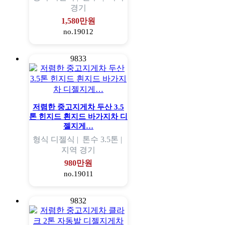
경기
1,580만원
no.19012
9833
저렴한 중고지게차 두산 3.5
톤 힌지드 흰지드 바가지차 디
젤지게…
형식
디젤식 |
톤수
3.5톤 |
지역
경기
980만원
no.19011
9832