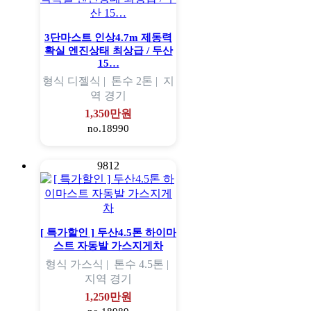
3단마스트 인상4.7m 제동력
확실 엔진상태 최상급 / 두산
15…
형식
디젤식 |
톤수
2톤 |
지
역
경기
1,350만원
no.18990
9812
[ 특가할인 ] 두산4.5톤 하이마
스트 자동발 가스지게차
형식
가스식 |
톤수
4.5톤 |
지역
경기
1,250만원