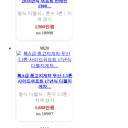
2016년식 쉬프트 반캐빈
1900…
형식
디젤식 |
톤수
3톤 |
지
역
경기
1,900만원
no.18998
9820
특A급 중고지게차 두산 3.3톤
사이드쉬프트 17년식 디젤지
게차…
형식
디젤식 |
톤수
3.3톤 |
지역
경기
1,680만원
no.18997