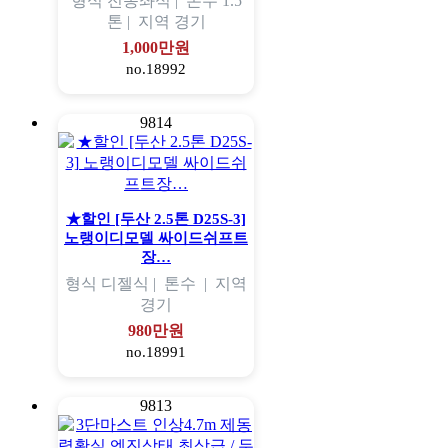
형식
전동좌식 |
톤수
1.5
톤 |
지역
경기
1,000만원
no.18992
9814
★할인 [두산 2.5톤 D25S-3]
노랭이디모델 싸이드쉬프트
장…
형식
디젤식 |
톤수
|
지역
경기
980만원
no.18991
9813