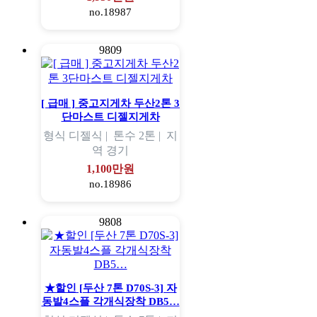
no.18987
9809
[ 급매 ] 중고지게차 두산2톤 3
단마스트 디젤지게차
형식
디젤식 |
톤수
2톤 |
지
역
경기
1,100만원
no.18986
9808
★할인 [두산 7톤 D70S-3] 자
동발4스플 각개식장착 DB5…