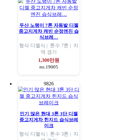
두산 노랭이 7톤 자동발 디젤
중고지게차 캐빈 순정엔진 습
식브레…
형식
디젤식 |
톤수
7톤 |
지
역
경기
1,300만원
no.19005
9826
인기 많은 현대 3톤 3단 디젤
중고지게차 힌지드 습식브레
이크
형식
디젤식 |
톤수
3톤 |
지