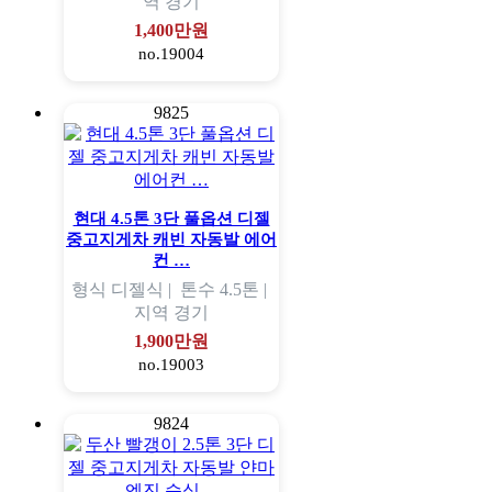
역
경기
1,400만원
no.19004
9825
현대 4.5톤 3단 풀옵션 디젤
중고지게차 캐빈 자동발 에어
컨 …
형식
디젤식 |
톤수
4.5톤 |
지역
경기
1,900만원
no.19003
9824