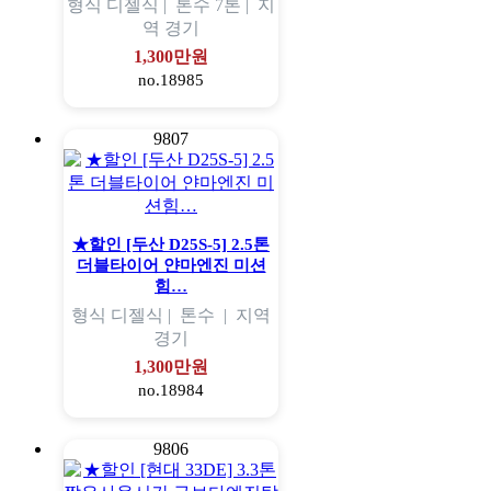
형식
디젤식 |
톤수
7톤 |
지
역
경기
1,300만원
no.18985
9807
★할인 [두산 D25S-5] 2.5톤
더블타이어 얀마엔진 미션
힘…
형식
디젤식 |
톤수
|
지역
경기
1,300만원
no.18984
9806