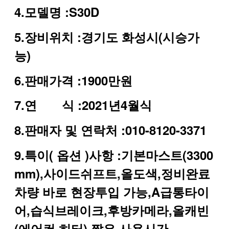
4.모델명 :S30D
5.장비위치 :경기도 화성시(시승가
능)
6.판매가격 :1900만원
7.연
식 :2021년4월식
8.판매자 및 연락처 :010-8120-3371
9.특이( 옵션 )사항 :기본마스트(3300
mm),사이드쉬프트,올도색,정비완료
차량 바로 현장투입 가능,A급통타이
어,습식브레이크,후방카메라,올캐빈
(에어컨,히터),짧은 사용시간