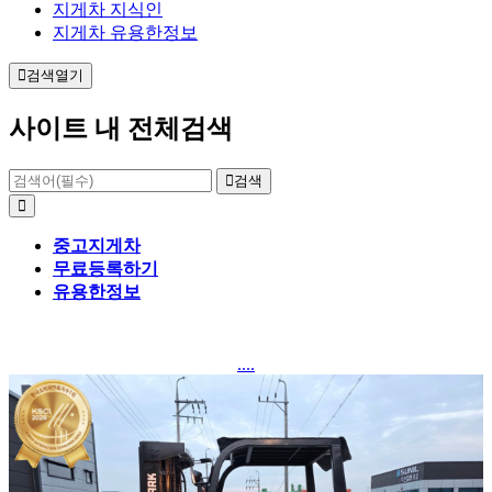
지게차 지식인
지게차 유용한정보
검색열기
사이트 내 전체검색
검색
중고지게차
무료등록하기
유용한정보
....