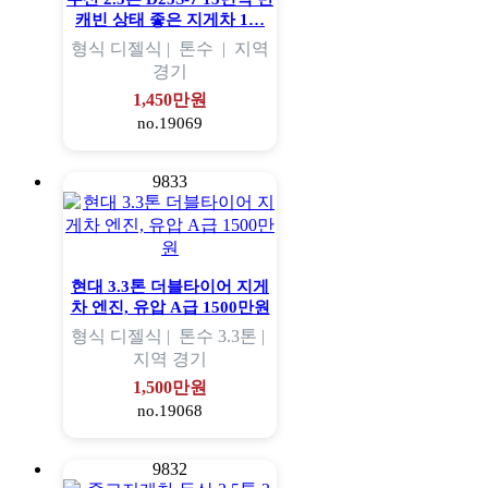
캐빈 상태 좋은 지게차 1…
형식
디젤식 |
톤수
|
지역
경기
1,450만원
no.19069
9833
현대 3.3톤 더블타이어 지게
차 엔진, 유압 A급 1500만원
형식
디젤식 |
톤수
3.3톤 |
지역
경기
1,500만원
no.19068
9832