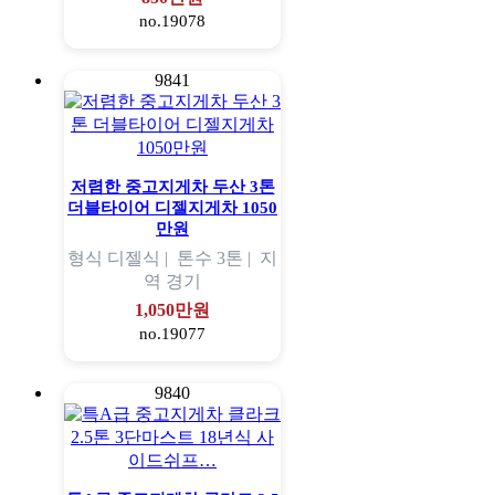
no.19078
9841
저렴한 중고지게차 두산 3톤
더블타이어 디젤지게차 1050
만원
형식
디젤식 |
톤수
3톤 |
지
역
경기
1,050만원
no.19077
9840