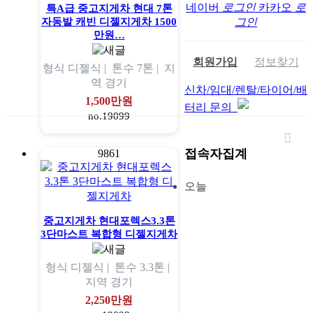
네이버
로그인
카카오
로
특A급 중고지게차 현대 7톤
자동발 캐빈 디젤지게차 1500
그인
만원…
회원가입
정보찾기
형식
디젤식 |
톤수
7톤 |
지
역
경기
신차/임대/렌탈/타이어/배
1,500만원
터리 문의
no.19099
접속자집계
9861
오늘
중고지게차 현대포렉스3.3톤
3단마스트 복합형 디젤지게차
형식
디젤식 |
톤수
3.3톤 |
지역
경기
2,250만원