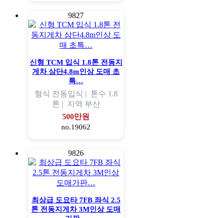
9827
신형 TCM 입식 1.8톤 전동지
게차 삼단4.8m인상 도매 초
특…
형식
전동입식 |
톤수
1.8
톤 |
지역
부산
500만원
no.19062
9826
최상급 도요타 7FB 좌식 2.5
톤 전동지게차 3M인상 도매