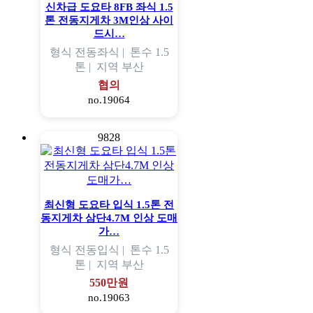
신차급 도요타 8FB 좌식 1.5
톤 전동지게차 3M인상 사이
드시…
형식
전동좌식 |
톤수
1.5
톤 |
지역
부산
협의
no.19064
9828
최신형 도요타 입식 1.5톤 전
동지게차 삼단4.7M 인상 도매
가…
형식
전동입식 |
톤수
1.5
톤 |
지역
부산
550만원
no.19063