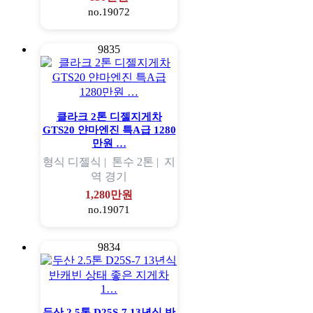
no.19072
9835
클라크 2톤 디젤지게차
GTS20 얀마엔진 특A급 1280
만원 …
형식
디젤식 |
톤수
2톤 |
지
역
경기
1,280만원
no.19071
9834
두산 2.5톤 D25S-7 13년식 반