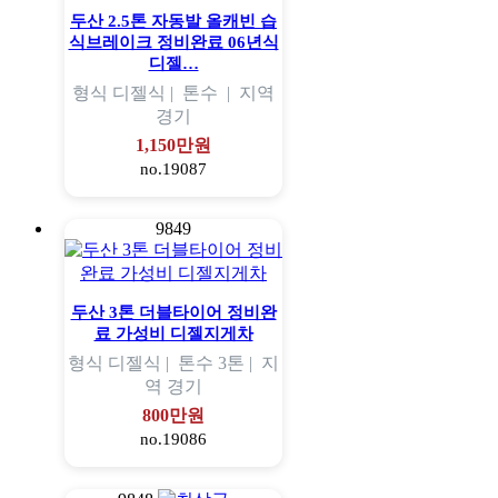
두산 2.5톤 자동발 올캐빈 습
식브레이크 정비완료 06년식
디젤…
형식
디젤식 |
톤수
|
지역
경기
1,150만원
no.19087
9849
두산 3톤 더블타이어 정비완
료 가성비 디젤지게차
형식
디젤식 |
톤수
3톤 |
지
역
경기
800만원
no.19086