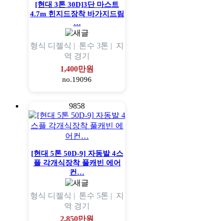
[현대 3톤 30D]3단 마스트
4.7m 힌지드장착 바가지드림
…
형식
디젤식 |
톤수
3톤 |
지
역
경기
1,400만원
no.19096
9858
[현대 5톤 50D-9] 자동발 4스
플 각개식장착 풀캐빈 에어
컨…
형식
디젤식 |
톤수
5톤 |
지
역
경기
2,850만원