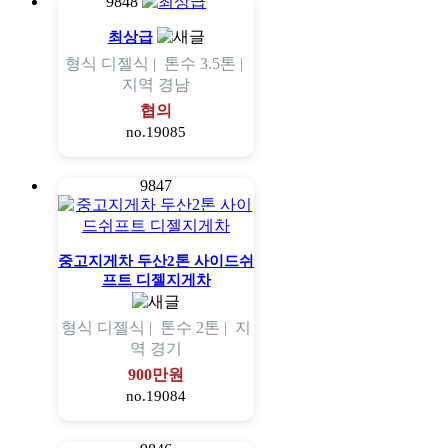
9848
최상급
형식
디젤식 |
톤수
3.5톤 |
지역
경남
협의
no.19085
9847
중고지게차 두산2톤 사이드쉬
프트 디젤지게차
형식
디젤식 |
톤수
2톤 |
지
역
경기
900만원
no.19084