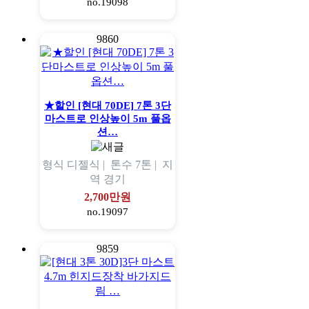
no.19098
9860
★할인 [현대 70DE] 7톤 3단
마스트로 인상높이 5m 풀옵
션…
형식
디젤식 |
톤수
7톤 |
지
역
경기
2,700만원
no.19097
9859