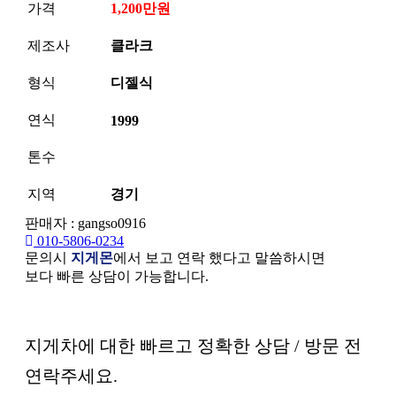
가격
1,200만원
제조사
클라크
형식
디젤식
연식
1999
톤수
지역
경기
판매자 : gangso0916
010-5806-0234
문의시
지게몬
에서 보고 연락 했다고 말씀하시면
보다 빠른 상담이 가능합니다.
본문
지게차에 대한 빠르고 정확한 상담 / 방문 전
연락주세요.