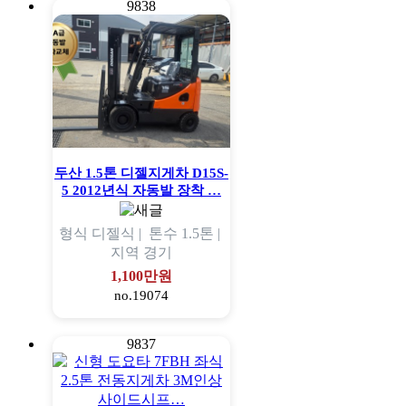
9838
두산 1.5톤 디젤지게차 D15S-
5 2012년식 자동발 장착 …
형식
디젤식 |
톤수
1.5톤 |
지역
경기
1,100만원
no.19074
9837