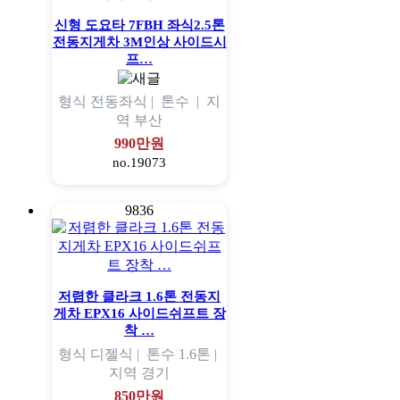
신형 도요타 7FBH 좌식2.5톤
전동지게차 3M인상 사이드시
프…
형식
전동좌식 |
톤수
|
지
역
부산
990만원
no.19073
9836
저렴한 클라크 1.6톤 전동지
게차 EPX16 사이드쉬프트 장
착 …
형식
디젤식 |
톤수
1.6톤 |
지역
경기
850만원