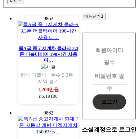
검색
메뉴닫기
9863
회
원
특A급 중고지게차 클라크 3.3
회원아이디
로
톤 더블타이어 190시간 사용
그
디…
필수
인
형식
디젤식 |
톤수
3.3톤 |
비밀번호
필
지역
경기
수
1,200만원
no.19100
9862
소셜계정으로 로그인