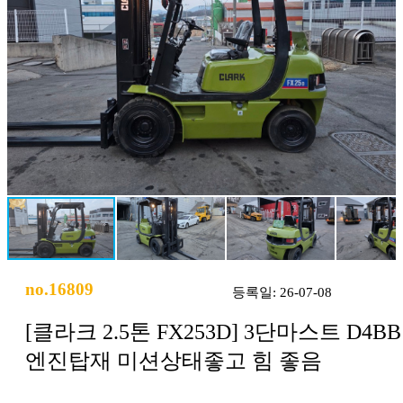
no.16809
등록일: 26-07-08
[클라크 2.5톤 FX253D] 3단마스트 D4BB
엔진탑재 미션상태좋고 힘 좋음