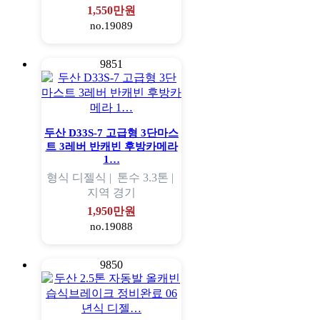
1,550만원
no.19089
9851
두산 D33S-7 고급형 3단마스
트 3레버 반캐빈 후방카메라
1…
형식
디젤식 |
톤수
3.3톤 |
지역
경기
1,950만원
no.19088
9850