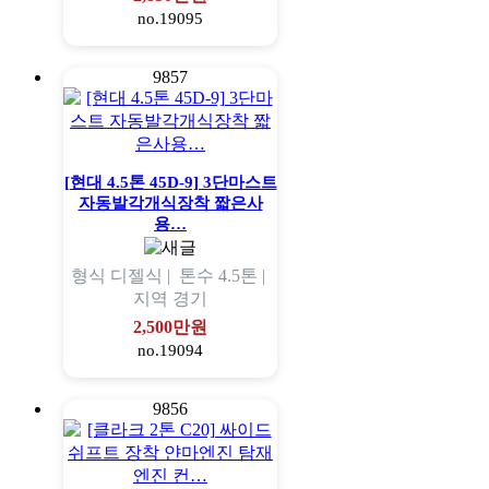
no.19095
9857
[현대 4.5톤 45D-9] 3단마스트
자동발각개식장착 짧은사
용…
형식
디젤식 |
톤수
4.5톤 |
지역
경기
2,500만원
no.19094
9856