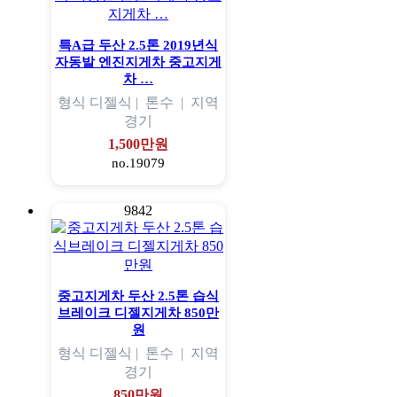
특A급 두산 2.5톤 2019년식
자동발 엔진지게차 중고지게
차 …
형식
디젤식 |
톤수
|
지역
경기
1,500만원
no.19079
9842
중고지게차 두산 2.5톤 습식
브레이크 디젤지게차 850만
원
형식
디젤식 |
톤수
|
지역
경기
850만원