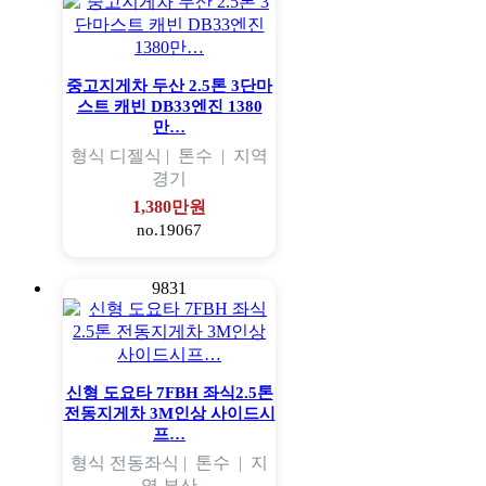
중고지게차 두산 2.5톤 3단마
스트 캐빈 DB33엔진 1380
만…
형식
디젤식 |
톤수
|
지역
경기
1,380만원
no.19067
9831
신형 도요타 7FBH 좌식2.5톤
전동지게차 3M인상 사이드시
프…
형식
전동좌식 |
톤수
|
지
역
부산