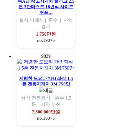
특A급 중고지게차 클라크 2.5
톤 3단마스트 18년식 사이드
쉬프…
형식
디젤식 |
톤수
|
지역
경기
1,750만원
no.19076
9839
저렴한 도요타 7FB 좌식 1.5
톤 전동지게차 3M 750만
형식
전동좌식 |
톤수
1.5
톤 |
지역
부산
7,500,000만원
no.19075