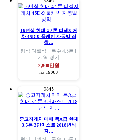
9846
16년식 현대 4.5톤 디젤지게
차 45D-9 풀캐빈 자동발 장
착…
형식
디젤식 |
톤수
4.5톤 |
지역
경기
2,800만원
no.19083
9845
중고지게차 매매 특A급 현대
3.5톤 3단마스트 2018년식
자…
형식
디젤식 |
톤수
3.5톤 |