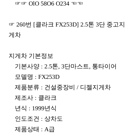
☞☞ OlO 58O6 O234 ☜☜
☞ 260번 [클라크 FX253D] 2.5톤 3단 중고지
게차
지게차 기본정보
기본사양 : 2.5톤, 3단마스트, 통타이어
모델명 : FX253D
제품분류 : 건설중장비 / 디젤지게차
제조사 : 클라크
년식 : 1999년식
인도조건 : 상차도
제품상태 : A급