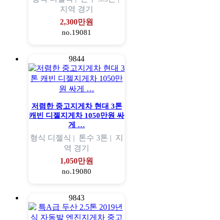
지역
경기
2,300만원
no.19081
9844
저렴한 중고지게차 현대 3톤
캐빈 디젤지게차 1050만원 싸
게 …
형식
디젤식 |
톤수
3톤 |
지
역
경기
1,050만원
no.19080
9843