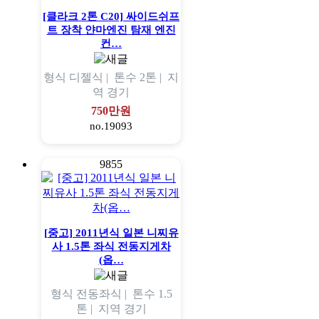
[클라크 2톤 C20] 싸이드쉬프
트 장착 얀마엔진 탐재 엔진
컨…
형식
디젤식 |
톤수
2톤 |
지
역
경기
750만원
no.19093
9855
[중고] 2011년식 일본 니찌유
사 1.5톤 좌식 전동지게차
(옵…
형식
전동좌식 |
톤수
1.5
톤 |
지역
경기