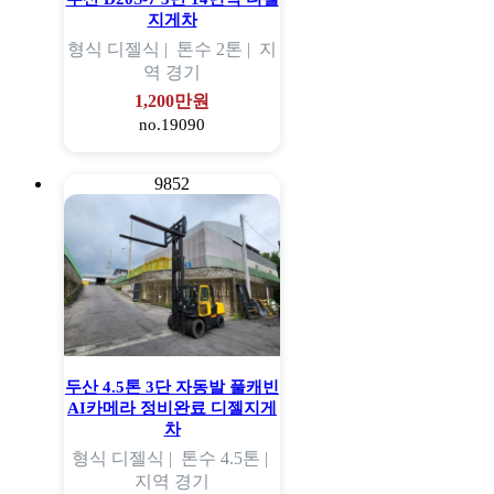
지게차
형식
디젤식 |
톤수
2톤 |
지
역
경기
1,200만원
no.19090
9852
두산 4.5톤 3단 자동발 풀캐빈
AI카메라 정비완료 디젤지게
차
형식
디젤식 |
톤수
4.5톤 |
지역
경기