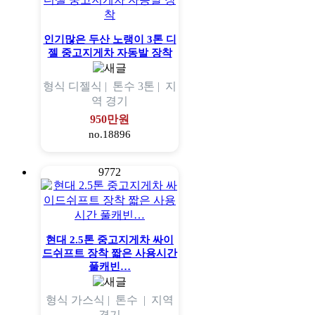
인기많은 두산 노랭이 3톤 디
젤 중고지게차 자동발 장착
형식
디젤식 |
톤수
3톤 |
지
역
경기
950만원
no.18896
9772
현대 2.5톤 중고지게차 싸이
드쉬프트 장착 짧은 사용시간
풀캐빈…
형식
가스식 |
톤수
|
지역
경기