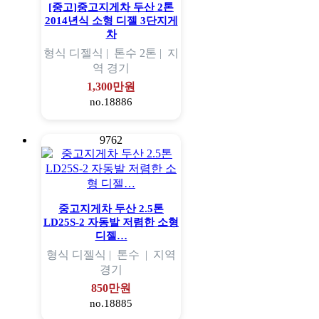
[중고]중고지게차 두산 2톤
2014년식 소형 디젤 3단지게
차
형식
디젤식 |
톤수
2톤 |
지
역
경기
1,300만원
no.18886
9762
중고지게차 두산 2.5톤
LD25S-2 자동발 저렴한 소형
디젤…
형식
디젤식 |
톤수
|
지역
경기
850만원
no.18885