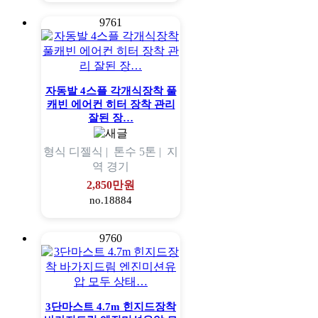
9761
자동발 4스플 각개식장착 풀
캐빈 에어컨 히터 장착 관리
잘된 장…
형식
디젤식 |
톤수
5톤 |
지
역
경기
2,850만원
no.18884
9760
3단마스트 4.7m 힌지드장착