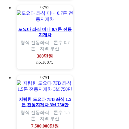
9752
도요타 좌식 미니 0.7톤 전동
지게차
형식
전동좌식 |
톤수
0.7
톤 |
지역
부산
380만원
no.18875
9751
저렴한 도요타 7FB 좌식 1.5
톤 전동지게차 3M 750만
형식
전동좌식 |
톤수
1.5
톤 |
지역
부산
7,500,000만원