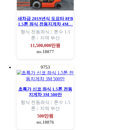
새차급 2019년식 도요타 8FB
1.5톤 좌식 전동지게차 4M…
형식
전동좌식 |
톤수
1.5
톤 |
지역
부산
11,500,000만원
no.18877
9753
초특가 신코 좌식 1.5톤 전동
지게차 3M 500만
형식
전동좌식 |
톤수
1.5
톤 |
지역
부산
500만원
no.18876