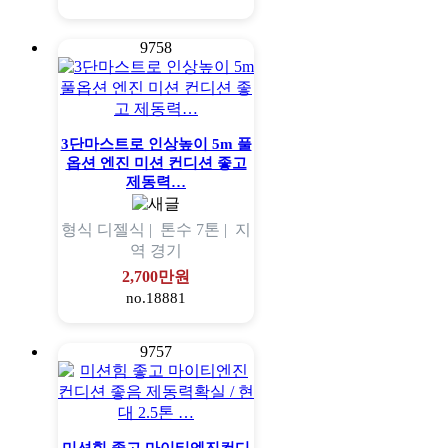
9758
3단마스트로 인상높이 5m 풀
옵션 엔진 미션 컨디션 좋고
제동력…
형식
디젤식 |
톤수
7톤 |
지
역
경기
2,700만원
no.18881
9757