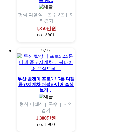
크 엔…
형식
디젤식 |
톤수
2톤 |
지
역
경기
1,350만원
no.18901
9777
두산 빨갱이 프로5 2.5톤 디젤
중고지게차 더블타이어 습식
브레…
형식
디젤식 |
톤수
|
지역
경기
1,300만원
no.18900