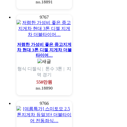
no.18891
9767
저렴한 가성비 좋은 중고지게
차 현대 3톤 디젤 지게차 더블
타이어…
형식
디젤식 |
톤수
3톤 |
지
역
경기
550만원
no.18890
9766