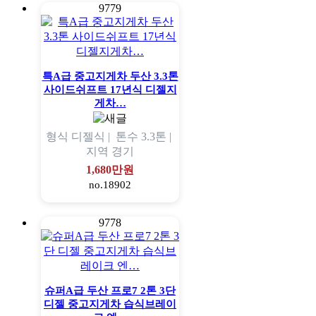
9779
특A급 중고지게차 두산 3.3톤
사이드쉬프트 17년식 디젤지
게차…
형식
디젤식 |
톤수
3.3톤 |
지역
경기
1,680만원
no.18902
9778
슈퍼A급 두산 프로7 2톤 3단
디젤 중고지게차 습식브레이