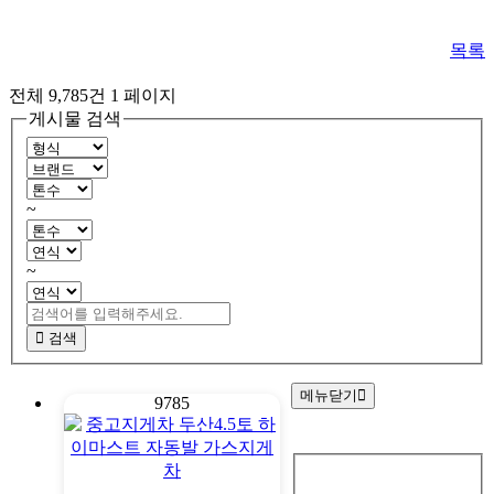
목록
전체 9,785건
1 페이지
게시물 검색
~
~
검색
메뉴닫기
9785
회
원