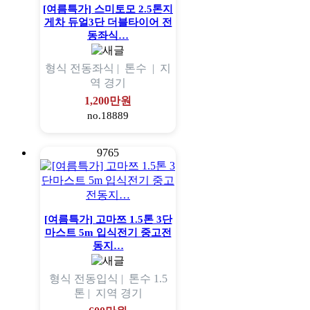
[여름특가] 스미토모 2.5톤지
게차 듀얼3단 더블타이어 전
동좌식…
형식
전동좌식 |
톤수
|
지
역
경기
1,200만원
no.18889
9765
[여름특가] 고마쯔 1.5톤 3단
마스트 5m 입식전기 중고전
동지…
형식
전동입식 |
톤수
1.5
톤 |
지역
경기