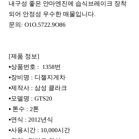
내구성 좋은 얀마엔진에 습식브레이크 장착
되어 안정성 우수한 매물입니다.
문의: O1O.5722.9O86
[제품 정보]
▪︎상품번호 : 1358번
▪︎장비명 : 디젤지게차
▪︎제작사 : 삼성 클라크
▪︎모델명 : GTS20
▪︎ 톤수 : 2톤
▪︎연식 : 2012년식
▪︎사용시간 : 10,000시간