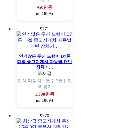
950만원
no.18895
9771
인기많은 두산 노랭이 D7톤
디젤 중고지게차 자동발 캐빈
장차거…
형식
디젤식 |
톤수
7톤 |
지
역
경기
1,300만원
no.18894
9770