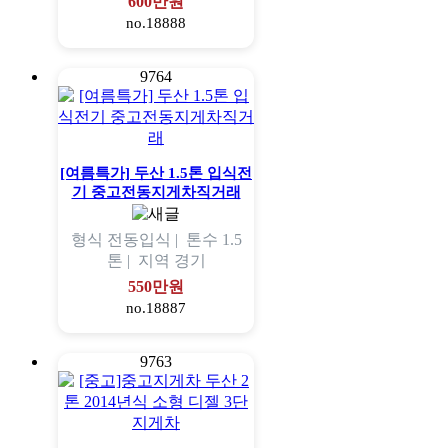
600만원
no.18888
9764
[여름특가] 두산 1.5톤 입식전
기 중고전동지게차직거래
형식
전동입식 |
톤수
1.5
톤 |
지역
경기
550만원
no.18887
9763