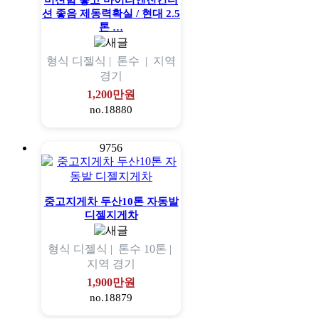
미션힘 좋고 마이티엔진컨디
션 좋음 제동력확실 / 현대 2.5
톤 …
형식
디젤식 |
톤수
|
지역
경기
1,200만원
no.18880
9756
중고지게차 두산10톤 자동발
디젤지게차
형식
디젤식 |
톤수
10톤 |
지역
경기
1,900만원
no.18879