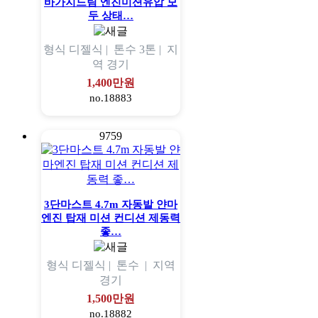
바가지드림 엔진미션유압 모
두 상태…
형식
디젤식 |
톤수
3톤 |
지
역
경기
1,400만원
no.18883
9759
3단마스트 4.7m 자동발 얀마
엔진 탑재 미션 컨디션 제동력
좋…
형식
디젤식 |
톤수
|
지역
경기
1,500만원
no.18882