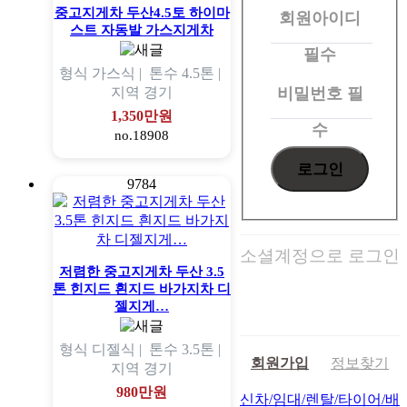
중고지게차 두산4.5토 하이마
회원아이디
로
스트 자동발 가스지게차
그
필수
형식
가스식 |
톤수
4.5톤 |
인
비밀번호
필
지역
경기
1,350만원
수
no.18908
9784
소셜계정으로 로그인
저렴한 중고지게차 두산 3.5
톤 힌지드 흰지드 바가지차 디
젤지게…
형식
디젤식 |
톤수
3.5톤 |
회원가입
정보찾기
지역
경기
980만원
신차/임대/렌탈/타이어/배