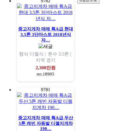
9782
중고지게차 매매 특A급 현대
3.5톤 3단마스트 2018년식
자…
형식
디젤식 |
톤수
3.5톤 |
지역
경기
2,300만원
no.18905
9781
중고지게차 매매 특A급 두산
5톤 캐빈 자동발 디젤지게차
190…