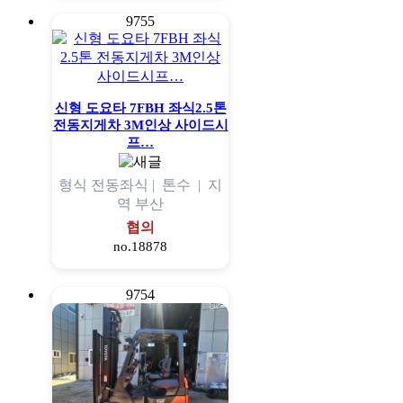
9755
신형 도요타 7FBH 좌식2.5톤
전동지게차 3M인상 사이드시
프…
형식
전동좌식 |
톤수
|
지
역
부산
협의
no.18878
9754