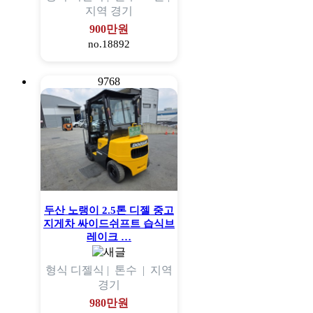
지역
경기
900만원
no.18892
9768
두산 노랭이 2.5톤 디젤 중고
지게차 싸이드쉬프트 습식브
레이크 …
형식
디젤식 |
톤수
|
지역
경기
980만원