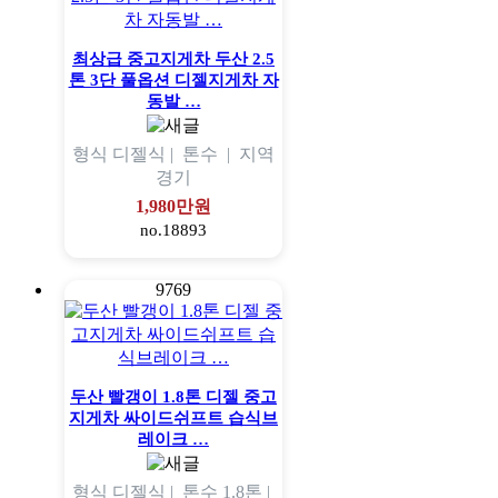
최상급 중고지게차 두산 2.5
톤 3단 풀옵션 디젤지게차 자
동발 …
형식
디젤식 |
톤수
|
지역
경기
1,980만원
no.18893
9769
두산 빨갱이 1.8톤 디젤 중고
지게차 싸이드쉬프트 습식브
레이크 …
형식
디젤식 |
톤수
1.8톤 |