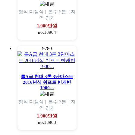
형식
디젤식 |
톤수
5톤 |
지
역
경기
1,900만원
no.18904
9780
특A급 현대 3톤 3단마스트
2016년식 쉬프트 반캐빈
1900…
형식
디젤식 |
톤수
3톤 |
지
역
경기
1,900만원
no.18903