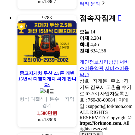
no.18907
터리 문의
접속자집계
9783
오늘
14
어제
2,204
최대
4,461
전체
634,156
개인정보처리방침
서비
스이용약관
서비스이용
중고지게차 두산 2.5톤 캐빈
약관
15년식 디젤지게차 싸게 팝니
상호 : 지게몬 | 주소 : 경
다.
기도 김포시 고촌읍 수기
로 67-53 | 사업자등록번
형식
디젤식 |
톤수
|
지역
호 : 760-38-00084 | 이메
경기
일 : support@forkmon.com
ALL RIGHTS
1,580만원
RESERVED. Copyright ©
no.18906
https://forkmon.com.
All
rights reserved.
상단으로