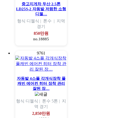
중고지게차 두산 2.5톤
LD25S-2 자동발 저렴한 소형
디젤…
형식
디젤식 |
톤수
|
지역
경기
850만원
no.18885
9761
자동발 4스플 각개식장착 풀
캐빈 에어컨 히터 장착 관리
잘된 장…
형식
디젤식 |
톤수
5톤 |
지
역
경기
2,850만원