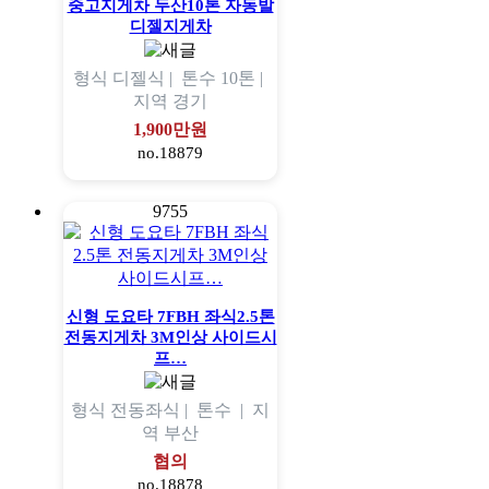
중고지게차 두산10톤 자동발
디젤지게차
형식
디젤식 |
톤수
10톤 |
지역
경기
1,900만원
no.18879
9755
신형 도요타 7FBH 좌식2.5톤
전동지게차 3M인상 사이드시
프…
형식
전동좌식 |
톤수
|
지
역
부산
협의
no.18878