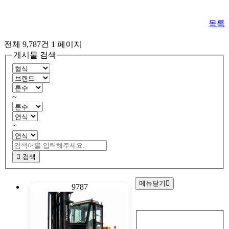
목록
전체 9,787건
1 페이지
게시물 검색
~
~
검색
메뉴닫기
9787
회
원