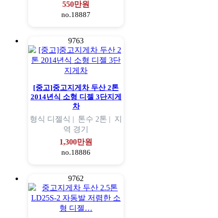
550만원
no.18887
9763
[중고]중고지게차 두산 2톤
2014년식 소형 디젤 3단지게
차
형식
디젤식 |
톤수
2톤 |
지
역
경기
1,300만원
no.18886
9762