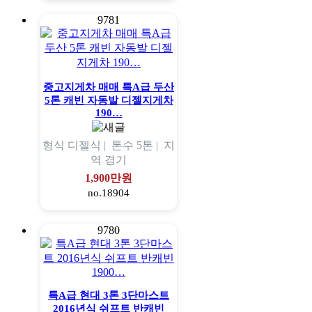
9781
중고지게차 매매 특A급 두산
5톤 캐빈 자동발 디젤지게차
190…
형식
디젤식 |
톤수
5톤 |
지
역
경기
1,900만원
no.18904
9780
특A급 현대 3톤 3단마스트
2016년식 쉬프트 반캐빈