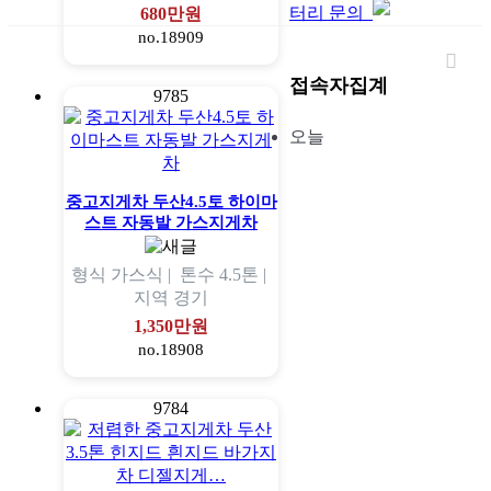
터리 문의
680만원
no.18909
접속자집계
9785
오늘
중고지게차 두산4.5토 하이마
스트 자동발 가스지게차
형식
가스식 |
톤수
4.5톤 |
지역
경기
1,350만원
no.18908
9784