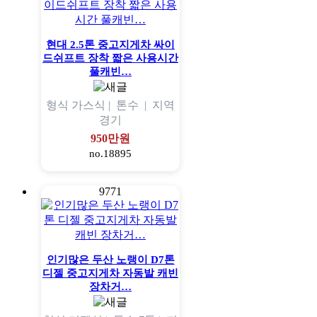
현대 2.5톤 중고지게차 싸이
드쉬프트 장착 짧은 사용시간
풀캐빈…
형식
가스식 |
톤수
|
지역
경기
950만원
no.18895
9771
인기많은 두산 노랭이 D7톤
디젤 중고지게차 자동발 캐빈
장차거…