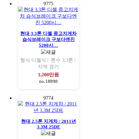
9775
현대 3.3톤 디젤 중고지게차
습식브레이크 구보다엔진
5200시…
형식
디젤식 |
톤수
3.3톤 |
지역
경기
1,200만원
no.18898
9774
현대 2.5톤 지게차 / 2011년
3.3M 25DE