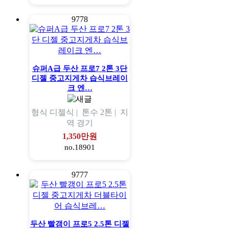
9778
슈퍼A급 두산 프로7 2톤 3단
디젤 중고지게차 습식브레이
크 엔…
형식
디젤식 |
톤수
2톤 |
지
역
경기
1,350만원
no.18901
9777
두산 빨갱이 프로5 2.5톤 디젤