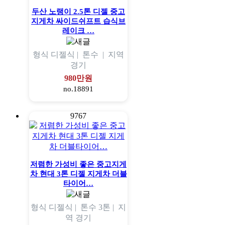
두산 노랭이 2.5톤 디젤 중고
지게차 싸이드쉬프트 습식브
레이크 …
형식
디젤식 |
톤수
|
지역
경기
980만원
no.18891
9767
저렴한 가성비 좋은 중고지게
차 현대 3톤 디젤 지게차 더블
타이어…
형식
디젤식 |
톤수
3톤 |
지
역
경기