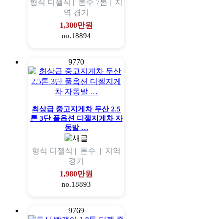
형식
디젤식 |
톤수
7톤 |
지
역
경기
1,300만원
no.18894
9770
최상급 중고지게차 두산 2.5
톤 3단 풀옵션 디젤지게차 자
동발 …
형식
디젤식 |
톤수
|
지역
경기
1,980만원
no.18893
9769