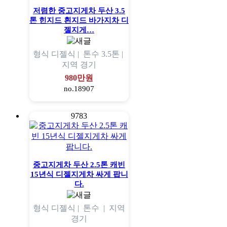
저렴한 중고지게차 두산 3.5
톤 힌지드 흰지드 바가지차 디
젤지게…
형식
디젤식 |
톤수
3.5톤 |
지역
경기
980만원
no.18907
9783
중고지게차 두산 2.5톤 캐빈
15년식 디젤지게차 싸게 팝니
다.
형식
디젤식 |
톤수
|
지역
경기