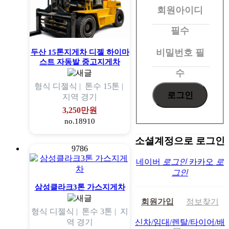
회원아이디
로
그
필수
인
비밀번호
필
두산 15톤지게차 디젤 하이마
스트 자동발 중고지게차
수
형식
디젤식 |
톤수
15톤 |
지역
경기
3,250만원
no.18910
소셜계정으로 로그인
9786
네이버
로그인
카카오
로
그인
삼성클라크3톤 가스지게차
회원가입
정보찾기
형식
디젤식 |
톤수
3톤 |
지
역
경기
신차/임대/렌탈/타이어/배