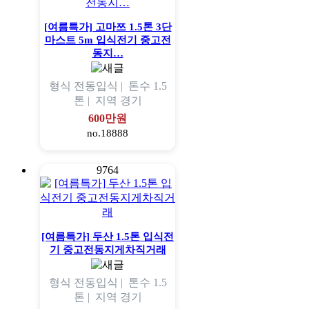
[여름특가] 고마쯔 1.5톤 3단
마스트 5m 입식전기 중고전
동지…
형식
전동입식 |
톤수
1.5
톤 |
지역
경기
600만원
no.18888
9764
[여름특가] 두산 1.5톤 입식전
기 중고전동지게차직거래
형식
전동입식 |
톤수
1.5
톤 |
지역
경기