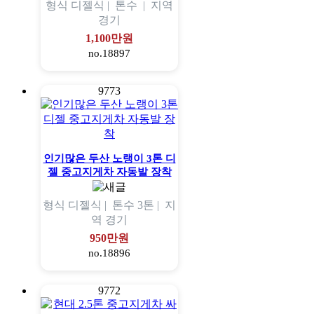
형식
디젤식 |
톤수
|
지역
경기
1,100만원
no.18897
9773
인기많은 두산 노랭이 3톤 디
젤 중고지게차 자동발 장착
형식
디젤식 |
톤수
3톤 |
지
역
경기
950만원
no.18896
9772