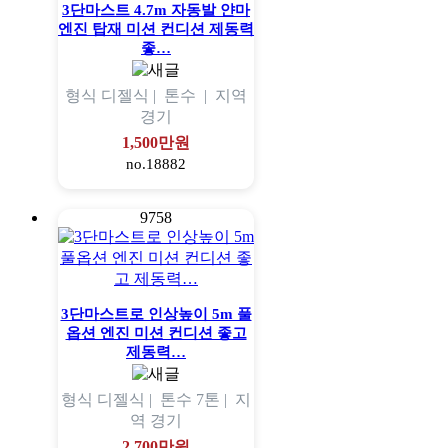
3단마스트 4.7m 자동발 얀마
엔진 탑재 미션 컨디션 제동력
좋…
형식
디젤식 |
톤수
|
지역
경기
1,500만원
no.18882
9758
3단마스트로 인상높이 5m 풀
옵션 엔진 미션 컨디션 좋고
제동력…
형식
디젤식 |
톤수
7톤 |
지
역
경기
2,700만원