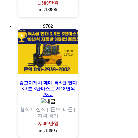
1,580만원
no.18906
9782
중고지게차 매매 특A급 현대
3.5톤 3단마스트 2018년식
자…
형식
디젤식 |
톤수
3.5톤 |
지역
경기
2,300만원
no.18905