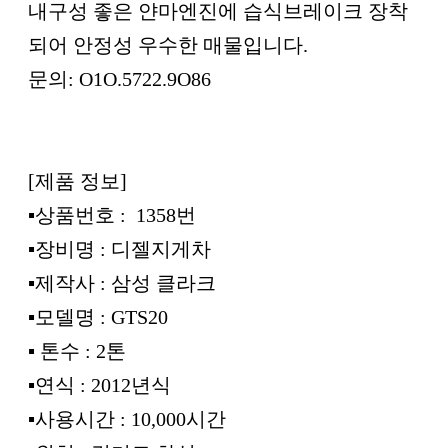
내구성 좋은 얀마엔진에 습식브레이크 장착
되어 안정성 우수한 매물입니다.
문의: O1O.5722.9O86
[제품 정보]
▪︎상품번호 : 1358번
▪︎장비명 : 디젤지게차
▪︎제작사 : 삼성 클라크
▪︎모델명 : GTS20
▪︎ 톤수 : 2톤
▪︎연식 : 2012년식
▪︎사용시간 : 10,000시간