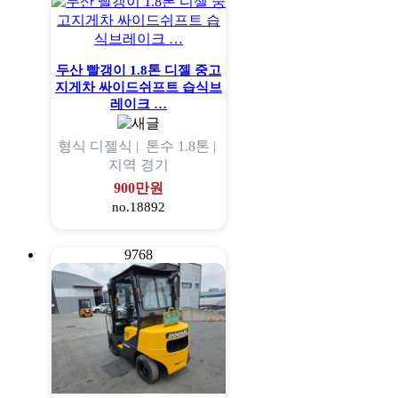
두산 빨갱이 1.8톤 디젤 중고
지게차 싸이드쉬프트 습식브
레이크 …
형식
디젤식 |
톤수
1.8톤 |
지역
경기
900만원
no.18892
9768