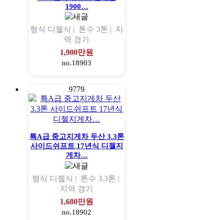
1900…
형식
디젤식 |
톤수
3톤 |
지
역
경기
1,900만원
no.18903
9779
특A급 중고지게차 두산 3.3톤
사이드쉬프트 17년식 디젤지
게차…
형식
디젤식 |
톤수
3.3톤 |
지역
경기
1,680만원
no.18902