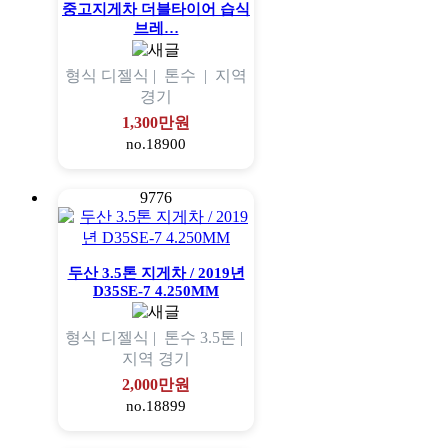
중고지게차 더블타이어 습식
브레…
형식
디젤식 |
톤수
|
지역
경기
1,300만원
no.18900
9776
두산 3.5톤 지게차 / 2019년
D35SE-7 4.250MM
형식
디젤식 |
톤수
3.5톤 |
지역
경기
2,000만원
no.18899