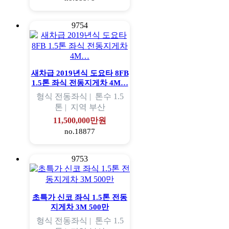
9754
새차급 2019년식 도요타 8FB
1.5톤 좌식 전동지게차 4M…
형식
전동좌식 |
톤수
1.5
톤 |
지역
부산
11,500,000만원
no.18877
9753
초특가 신코 좌식 1.5톤 전동
지게차 3M 500만
형식
전동좌식 |
톤수
1.5