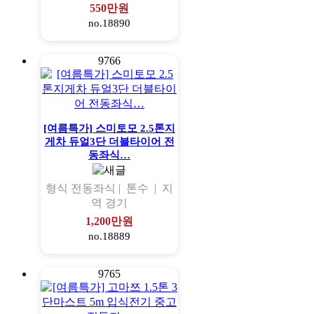
550만원
no.18890
9766
[여름특가] 스미토모 2.5톤지
게차 듀얼3단 더블타이어 전
동좌식…
형식
전동좌식 |
톤수
|
지
역
경기
1,200만원
no.18889
9765