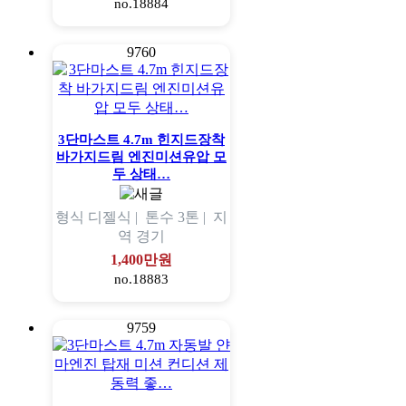
no.18884
9760
3단마스트 4.7m 힌지드장착
바가지드림 엔진미션유압 모
두 상태…
형식
디젤식 |
톤수
3톤 |
지
역
경기
1,400만원
no.18883
9759