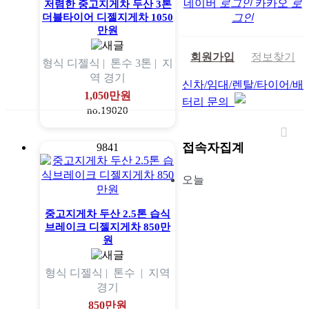
네이버
로그인
카카오
로
저렴한 중고지게차 두산 3톤
더블타이어 디젤지게차 1050
그인
만원
회원가입
정보찾기
형식
디젤식 |
톤수
3톤 |
지
역
경기
신차/임대/렌탈/타이어/배
1,050만원
터리 문의
no.19020
접속자집계
9841
오늘
중고지게차 두산 2.5톤 습식
브레이크 디젤지게차 850만
원
형식
디젤식 |
톤수
|
지역
경기
850만원