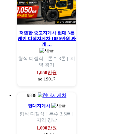
저렴한 중고지게차 현대 3톤
캐빈 디젤지게차 1050만원 싸
게 …
형식
디젤식 |
톤수
3톤 |
지
역
경기
1,050만원
no.19017
9838
현대지게차
형식
디젤식 |
톤수
3.5톤 |
지역
경남
1,000만원