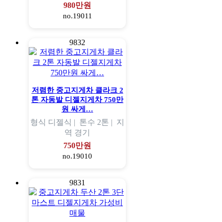
980만원
no.19011
9832
저렴한 중고지게차 클라크 2
톤 자동발 디젤지게차 750만
원 싸게…
형식
디젤식 |
톤수
2톤 |
지
역
경기
750만원
no.19010
9831