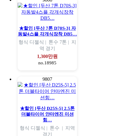
★할인 [두산 7톤 D70S-3] 자
동발4스플 각개식장착 DB5…
형식
디젤식 |
톤수
7톤 |
지
역
경기
1,300만원
no.18985
9807
★할인 [두산 D25S-5] 2.5톤
더블타이어 얀마엔진 미션
힘…
형식
디젤식 |
톤수
|
지역
경기