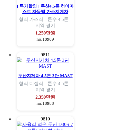
[ 특가할인 ] 두산4.5톤 하이마
스트 자동발 가스지게차
형식
가스식 |
톤수
4.5톤 |
지역
경기
1,250만원
no.18989
9811
두산지게차 4.5톤 3단 MAST
형식
디젤식 |
톤수
4.5톤 |
지역
경기
2,350만원
no.18988
9810