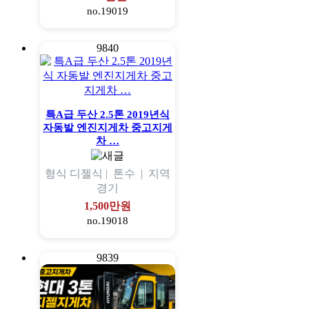
no.19019
9840
특A급 두산 2.5톤 2019년식
자동발 엔진지게차 중고지게
차 …
형식
디젤식 |
톤수
|
지역
경기
1,500만원
no.19018
9839