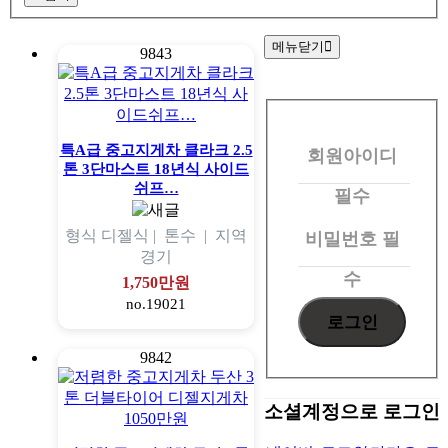
메뉴닫기
9843
회
원
특A급 중고지게차 클라크 2.5
회원아이디
로
톤 3단마스트 18년식 사이드
그
쉬프…
필수
인
형식
디젤식 |
톤수
|
지역
비밀번호
필
경기
수
1,750만원
no.19021
9842
소셜계정으로 로그인