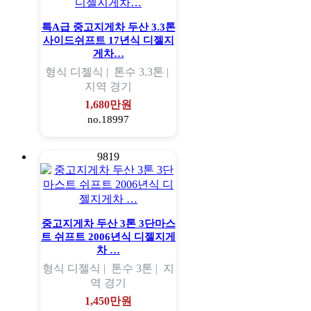
특A급 중고지게차 두산 3.3톤
사이드쉬프트 17년식 디젤지
게차…
형식
디젤식 |
톤수
3.3톤 |
지역
경기
1,680만원
no.18997
9819
중고지게차 두산 3톤 3단마스
트 쉬프트 2006년식 디젤지게
차 …
형식
디젤식 |
톤수
3톤 |
지
역
경기
1,450만원