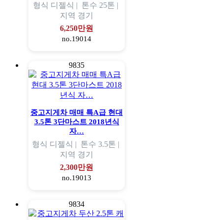
형식
디젤식 |
톤수
25톤 |
지역
경기
6,250만원
no.19014
9835
중고지게차 매매 특A급 현대
3.5톤 3단마스트 2018년식
자…
형식
디젤식 |
톤수
3.5톤 |
지역
경기
2,300만원
no.19013
9834