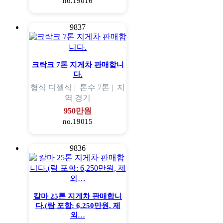
no.19016
9837
크락크 7톤 지게차 판매합니
다.
형식
디젤식 |
톤수
7톤 |
지
역
경기
950만원
no.19015
9836
칼마 25톤 지게차 판매합니
다.(람 포함: 6,250만원, 제
외…