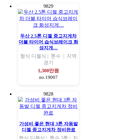
9829
두산 2.5톤 디젤 중고지게차
더블 타이어 습식브레이크 화
성지게…
형식
디젤식 |
톤수
|
지역
경기
1,300만원
no.19007
9828
가성비 좋은 현대 3톤 자동발
디젤 중고지게차 정비완료
형식
디젤식 |
톤수
3톤 |
지