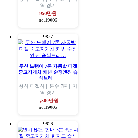
역
경기
950만원
no.19006
9827
두산 노랭이 7톤 자동발 디젤
중고지게차 캐빈 순정엔진 습
식브레…
형식
디젤식 |
톤수
7톤 |
지
역
경기
1,300만원
no.19005
9826