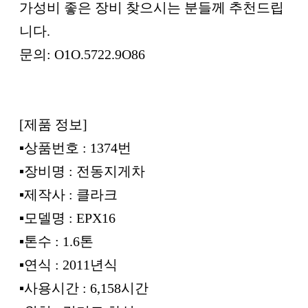
가성비 좋은 장비 찾으시는 분들께 추천드립
니다.
문의: O1O.5722.9O86
[제품 정보]
▪︎상품번호 : 1374번
▪︎장비명 : 전동지게차
▪︎제작사 : 클라크
▪︎모델명 : EPX16
▪︎톤수 : 1.6톤
▪︎연식 : 2011년식
▪︎사용시간 : 6,158시간