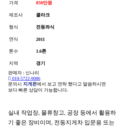
가격
850만원
제조사
클라크
형식
전동좌식
연식
2011
톤수
1.6톤
지역
경기
판매자 : 신나리
010-5722-9086
문의시
지게몬
에서 보고 연락 했다고 말씀하시면
보다 빠른 상담이 가능합니다.
본문
실내 작업장, 물류창고, 공장 등에서 활용하
기 좋은 장비이며, 전동지게차 입문용 또는