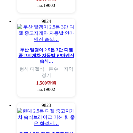
no.19003
9824
두산 빨갱이 2.5톤 3단 디젤
중고지게차 자동발 얀마엔진
습식…
형식
디젤식 |
톤수
|
지역
경기
1,500만원
no.19002
9823