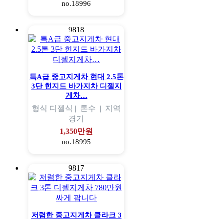
no.18996
9818
특A급 중고지게차 현대 2.5톤
3단 힌지드 바가지차 디젤지
게차…
형식
디젤식 |
톤수
|
지역
경기
1,350만원
no.18995
9817
저렴한 중고지게차 클라크 3