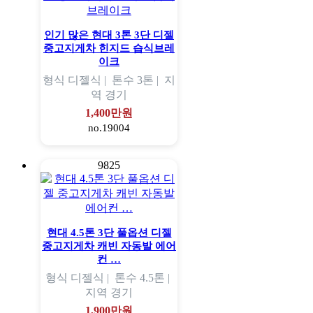
인기 많은 현대 3톤 3단 디젤
중고지게차 힌지드 습식브레
이크
형식
디젤식 |
톤수
3톤 |
지
역
경기
1,400만원
no.19004
9825
현대 4.5톤 3단 풀옵션 디젤
중고지게차 캐빈 자동발 에어
컨 …
형식
디젤식 |
톤수
4.5톤 |
지역
경기
1,900만원