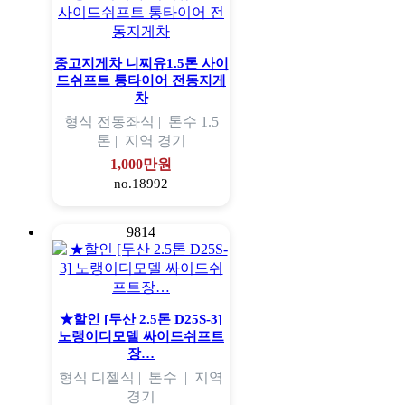
중고지게차 니찌유1.5톤 사이
드쉬프트 통타이어 전동지게
차
형식
전동좌식 |
톤수
1.5
톤 |
지역
경기
1,000만원
no.18992
9814
★할인 [두산 2.5톤 D25S-3]
노랭이디모델 싸이드쉬프트
장…
형식
디젤식 |
톤수
|
지역
경기