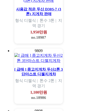
사용감 적은 두산 D30S-7 (3
톤) 지게차 판매
형식
디젤식 |
톤수
3톤 |
지
역
경기
1,950만원
no.18987
9809
[ 급매 ] 중고지게차 두산2톤 3
단마스트 디젤지게차
형식
디젤식 |
톤수
2톤 |
지
역
경기
1,100만원
no.18986
9808