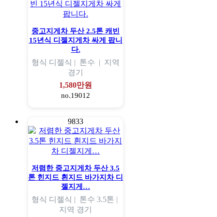
중고지게차 두산 2.5톤 캐빈
15년식 디젤지게차 싸게 팝니
다.
형식
디젤식 |
톤수
|
지역
경기
1,580만원
no.19012
9833
저렴한 중고지게차 두산 3.5
톤 힌지드 흰지드 바가지차 디
젤지게…
형식
디젤식 |
톤수
3.5톤 |
지역
경기