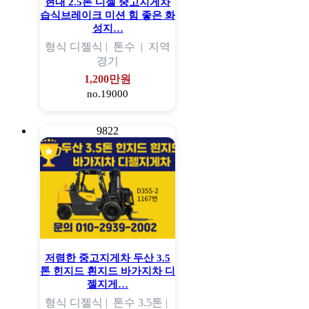
현대 2.5톤 디젤 중고지게차
습식브레이크 미션 힘 좋은 화
성지…
형식
디젤식 |
톤수
|
지역
경기
1,200만원
no.19000
9822
저렴한 중고지게차 두산 3.5
톤 힌지드 흰지드 바가지차 디
젤지게…
형식
디젤식 |
톤수
3.5톤 |