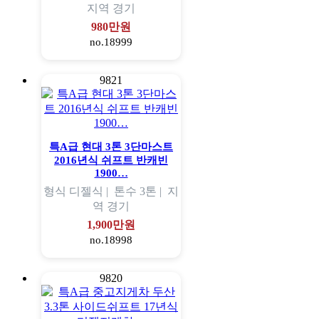
지역
경기
980만원
no.18999
9821
특A급 현대 3톤 3단마스트
2016년식 쉬프트 반캐빈
1900…
형식
디젤식 |
톤수
3톤 |
지
역
경기
1,900만원
no.18998
9820