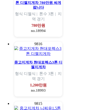
톤 디젤지게차 780만원 싸게
팝니다
형식
디젤식 |
톤수
3톤 |
지
역
경기
780만원
no.18994
9816
중고지게차 현대포렉스3톤 디
젤지게차
형식
디젤식 |
톤수
3톤 |
지
역
경기
1,200만원
no.18993
9815