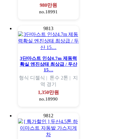
980만원
no.18991
9813
3단마스트 인상4.7m 제동력
확실 엔진상태 최상급 / 두산
15…
형식
디젤식 |
톤수
2톤 |
지
역
경기
1,350만원
no.18990
9812