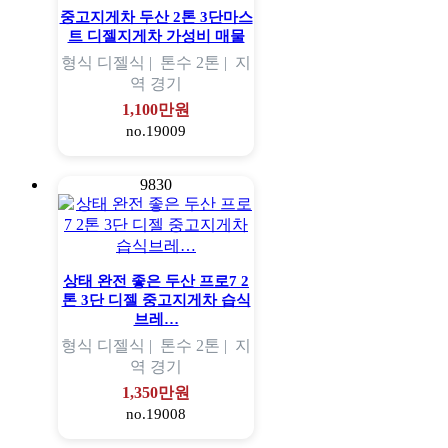
중고지게차 두산 2톤 3단마스
트 디젤지게차 가성비 매물
형식
디젤식 |
톤수
2톤 |
지
역
경기
1,100만원
no.19009
9830
상태 완전 좋은 두산 프로7 2
톤 3단 디젤 중고지게차 습식
브레…
형식
디젤식 |
톤수
2톤 |
지
역
경기
1,350만원
no.19008