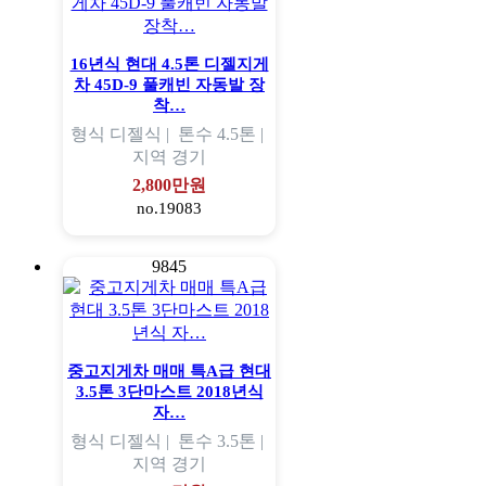
16년식 현대 4.5톤 디젤지게
차 45D-9 풀캐빈 자동발 장
착…
형식
디젤식 |
톤수
4.5톤 |
지역
경기
2,800만원
no.19083
9845
중고지게차 매매 특A급 현대
3.5톤 3단마스트 2018년식
자…
형식
디젤식 |
톤수
3.5톤 |
지역
경기