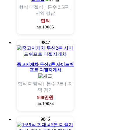
형식
디젤식 |
톤수
3.5톤 |
지역
경남
협의
no.19085
9847
중고지게차 두산2톤 사이드쉬
프트 디젤지게차
형식
디젤식 |
톤수
2톤 |
지
역
경기
900만원
no.19084
9846