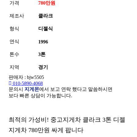
가격
780만원
제조사
클라크
형식
디젤식
연식
1996
톤수
3톤
지역
경기
판매자 : bjw5505
010-5890-4068
문의시
지게몬
에서 보고 연락 했다고 말씀하시면
보다 빠른 상담이 가능합니다.
본문
최적의 가성비! 중고지게차 클라크 3톤 디젤
지게차 780만원 싸게 팝니다