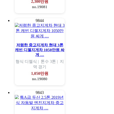
2,300만원
no.19081
9844
저렴한 중고지게차 현대 3톤
캐빈 디젤지게차 1050만원 싸
게 …
형식
디젤식 |
톤수
3톤 |
지
역
경기
1,050만원
no.19080
9843