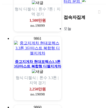
터리 문의
형식
디젤식 |
톤수
7톤 |
지
역
경기
접속자집계
1,500만원
no.19099
오늘
9861
중고지게차 현대포렉스3.3톤
3단마스트 복합형 디젤지게차
형식
디젤식 |
톤수
3.3톤 |
지역
경기
2,250만원
no.19098
9860