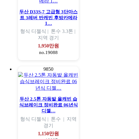
두산 D33S-7 고급형 3단마스
트 3레버 반캐빈 후방카메라
1…
형식
디젤식 |
톤수
3.3톤 |
지역
경기
1,950만원
no.19088
9850
두산 2.5톤 자동발 올캐빈 습
식브레이크 정비완료 06년식
디젤…
형식
디젤식 |
톤수
|
지역
경기
1,150만원