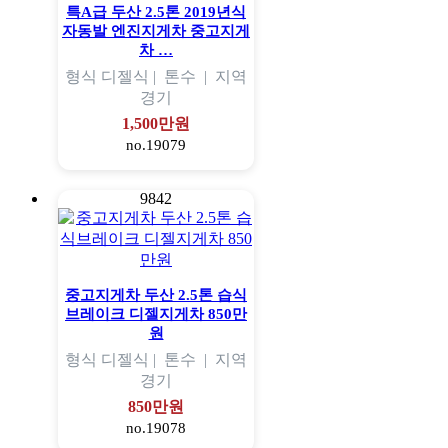
특A급 두산 2.5톤 2019년식
자동발 엔진지게차 중고지게
차 …
형식
디젤식 |
톤수
|
지역
경기
1,500만원
no.19079
9842
중고지게차 두산 2.5톤 습식
브레이크 디젤지게차 850만
원
형식
디젤식 |
톤수
|
지역
경기
850만원
no.19078