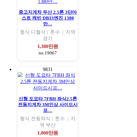
중고지게차 두산 2.5톤 3단마
스트 캐빈 DB33엔진 1380
만…
형식
디젤식 |
톤수
|
지역
경기
1,380만원
no.19067
9831
신형 도요타 7FBH 좌식2.5톤
전동지게차 3M인상 사이드시
프…
형식
전동좌식 |
톤수
|
지
역
부산
1,000만원