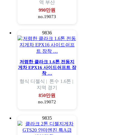
역
부산
990만원
no.19073
9836
저렴한 클라크 1.6톤 전동지
게차 EPX16 사이드쉬프트 장
착 …
형식
디젤식 |
톤수
1.6톤 |
지역
경기
850만원
no.19072
9835