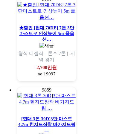
★할인 [현대 70DE] 7톤 3단
마스트로 인상높이 5m 풀옵
션…
형식
디젤식 |
톤수
7톤 |
지
역
경기
2,700만원
no.19097
9859
[현대 3톤 30D]3단 마스트
4.7m 힌지드장착 바가지드림
…