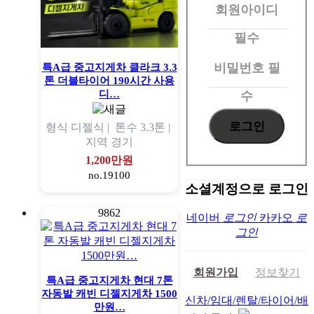
회원아이디
로
그
필수
인
비밀번호
필
특A급 중고지게차 클라크 3.3
톤 더블타이어 190시간 사용
디…
수
형식
디젤식 |
톤수
3.3톤 |
지역
경기
1,200만원
no.19100
소셜계정으로 로그인
9862
네이버
로그인
카카오
로
그인
회원가입
정보찾기
특A급 중고지게차 현대 7톤
자동발 캐빈 디젤지게차 1500
신차/임대/렌탈/타이어/배
만원…