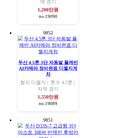
역
경기
1,200만원
no.19090
9852
두산 4.5톤 3단 자동발 풀캐빈
AI카메라 정비완료 디젤지게
차
형식
디젤식 |
톤수
4.5톤 |
지역
경기
1,550만원
no.19089
9851