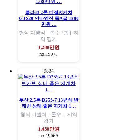
클라크 2톤 디젤지게차
GTS20 얀마엔진 특A급 1280
만원 …
형식
디젤식 |
톤수
2톤 |
지
역
경기
1,280만원
no.19071
9834
두산 2.5톤 D25S-7 13년식 반
캐빈 상태 좋은 지게차 1…
형식
디젤식 |
톤수
|
지역
경기
1,450만원
no.19069