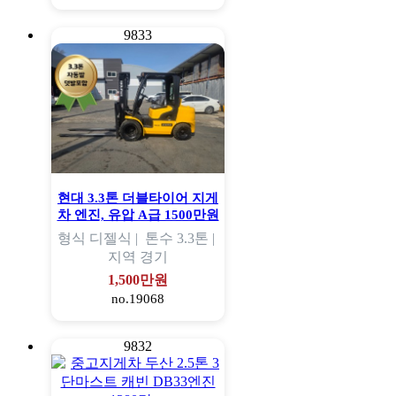
9833
현대 3.3톤 더블타이어 지게
차 엔진, 유압 A급 1500만원
형식
디젤식 |
톤수
3.3톤 |
지역
경기
1,500만원
no.19068
9832