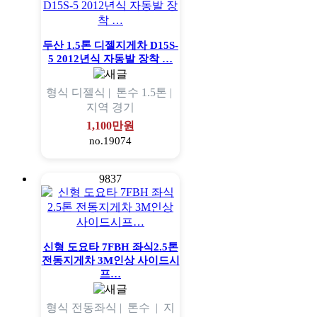
두산 1.5톤 디젤지게차 D15S-
5 2012년식 자동발 장착 …
형식
디젤식 |
톤수
1.5톤 |
지역
경기
1,100만원
no.19074
9837
신형 도요타 7FBH 좌식2.5톤
전동지게차 3M인상 사이드시
프…
형식
전동좌식 |
톤수
|
지