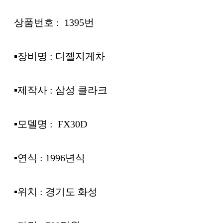
상품번호 : 1395번
▪︎장비명 : 디젤지게차
▪︎제작사 : 삼성 클라크
▪︎모델명 : FX30D
▪︎연식 : 1996년식
▪︎위치 : 경기도 화성