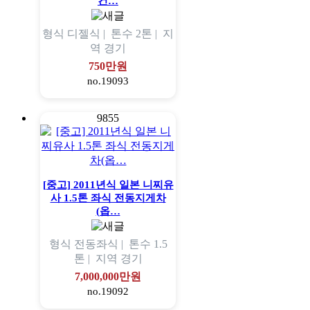
컨…
형식
디젤식 |
톤수
2톤 |
지
역
경기
750만원
no.19093
9855
[중고] 2011년식 일본 니찌유
사 1.5톤 좌식 전동지게차
(옵…
형식
전동좌식 |
톤수
1.5
톤 |
지역
경기
7,000,000만원
no.19092