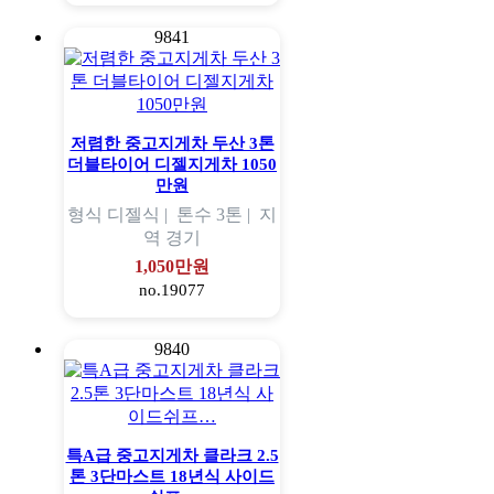
9841
저렴한 중고지게차 두산 3톤
더블타이어 디젤지게차 1050
만원
형식
디젤식 |
톤수
3톤 |
지
역
경기
1,050만원
no.19077
9840
특A급 중고지게차 클라크 2.5
톤 3단마스트 18년식 사이드