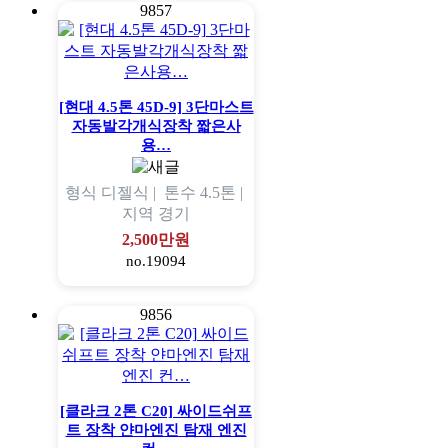
9857
[현대 4.5톤 45D-9] 3단마스트
자동발각개식장착 짧은사
용…
형식
디젤식 |
톤수
4.5톤 |
지역
경기
2,500만원
no.19094
9856
[클라크 2톤 C20] 싸이드쉬프
트 장착 얀마엔진 탐재 엔진