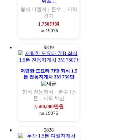
쉬프…
형식
디젤식 |
톤수
|
지역
경기
1,750만원
no.19076
9839
저렴한 도요타 7FB 좌식 1.5
톤 전동지게차 3M 750만
형식
전동좌식 |
톤수
1.5
톤 |
지역
부산
7,500,000만원
no.19075
9838