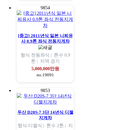
9854
[중고] 2011년식 일본 니찌유
사 0.9톤 좌식 전동지게차
형식
전동좌식 |
톤수
0.9
톤 |
지역
경기
5,000,000만원
no.19091
9853
두산 D20S-7 3단 14년식 디젤
지게차
형식
디젤식 |
톤수
2톤 |
지