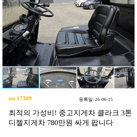
no.17309
등록일: 26-06-15
최적의 가성비! 중고지게차 클라크 3톤
디젤지게차 780만원 싸게 팝니다