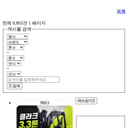
목록
전체 9,863건
1 페이지
게시물 검색
~
~
검색
메뉴닫기
9863
회
원