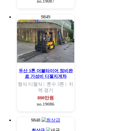
no.19087
9849
두산 3톤 더블타이어 정비완
료 가성비 디젤지게차
형식
디젤식 |
톤수
3톤 |
지
역
경기
800만원
no.19086
9848
최상급