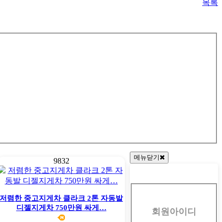
목록
메뉴닫기
9832
회
원
저렴한 중고지게차 클라크 2톤 자동발
디젤지게차 750만원 싸게…
회원아이디
로