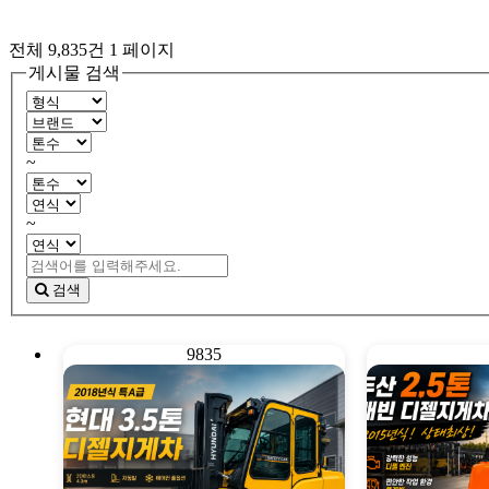
전체 9,835건
1 페이지
게시물 검색
~
~
검색
9835