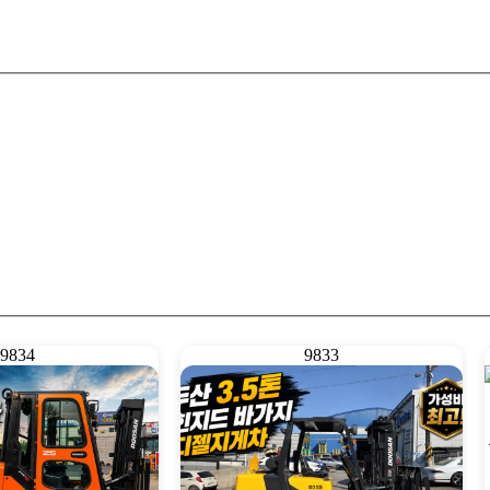
9834
9833