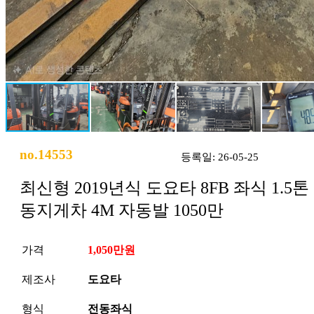
no.14553
등록일: 26-05-25
최신형 2019년식 도요타 8FB 좌식 1.5톤
동지게차 4M 자동발 1050만
가격
1,050만원
제조사
도요타
형식
전동좌식