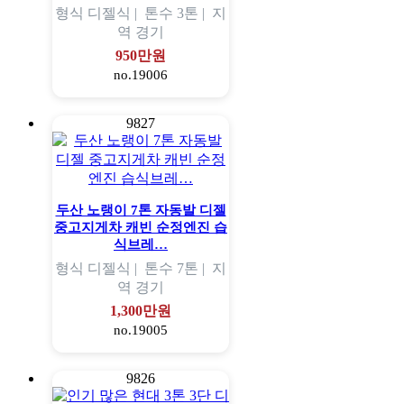
형식
디젤식 |
톤수
3톤 |
지
역
경기
950만원
no.19006
9827
두산 노랭이 7톤 자동발 디젤
중고지게차 캐빈 순정엔진 습
식브레…
형식
디젤식 |
톤수
7톤 |
지
역
경기
1,300만원
no.19005
9826