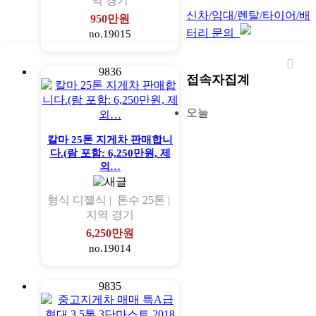
역
경기
신차/임대/렌탈/타이어/배
950만원
터리 문의
no.19015
9836
접속자집계
오늘
칼마 25톤 지게차 판매합니
다.(람 포함: 6,250만원, 제
외…
형식
디젤식 |
톤수
25톤 |
지역
경기
6,250만원
no.19014
9835