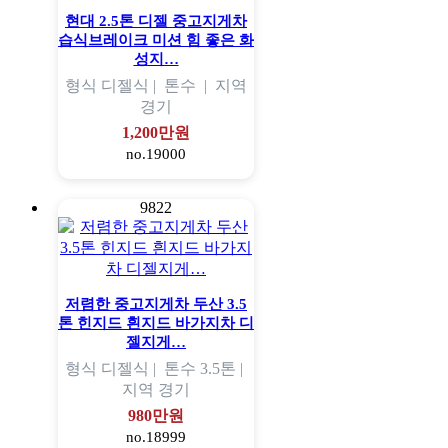
현대 2.5톤 디젤 중고지게차
습식브레이크 미션 힘 좋은 화
성지…
형식
디젤식 |
톤수
|
지역
경기
1,200만원
no.19000
9822
저렴한 중고지게차 두산 3.5
톤 힌지드 흰지드 바가지차 디
젤지게…
형식
디젤식 |
톤수
3.5톤 |
지역
경기
980만원
no.18999