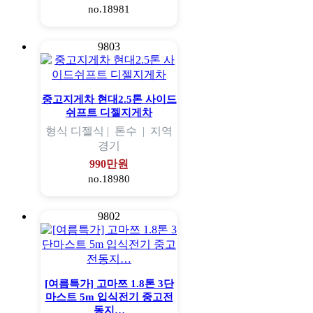
no.18981
9803
중고지게차 현대2.5톤 사이드
쉬프트 디젤지게차
형식
디젤식 |
톤수
|
지역
경기
990만원
no.18980
9802
[여름특가] 고마쯔 1.8톤 3단
마스트 5m 입식전기 중고전
동지…