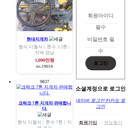
원
회원아이디
로
그
필수
인
비밀번호
필
현대지게차
형식
디젤식 |
톤수
3.5톤 |
수
지역
경남
1,000만원
no.19016
9837
소셜계정으로 로그인
네이버
로그인
카카오
로
크락크 7톤 지게차 판매합니
그인
다.
형식
디젤식 |
톤수
7톤 |
지
회원가입
정보찾기