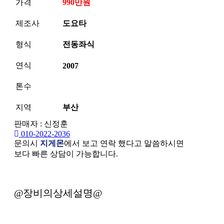
가격
990만원
제조사
도요타
형식
전동좌식
연식
2007
톤수
지역
부산
판매자 : 신정훈
010-2022-2036
문의시
지게몬
에서 보고 연락 했다고 말씀하시면
보다 빠른 상담이 가능합니다.
본문
@장비의상세설명@