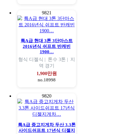
9821
특A급 현대 3톤 3단마스트
2016년식 쉬프트 반캐빈
1900…
형식
디젤식 |
톤수
3톤 |
지
역
경기
1,900만원
no.18998
9820
특A급 중고지게차 두산 3.3톤
사이드쉬프트 17년식 디젤지