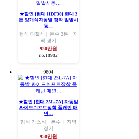
★할인 [현대 HDF30] 현대 3
톤 양개식자동발 장착 일발시
동…
형식
디젤식 |
톤수
3톤 |
지
역
경기
950만원
no.18982
9804
★할인 [현대 25L-7A] 자동발
싸이드쉬프트장착 풀캐빈 매
연…
형식
가스식 |
톤수
|
지역
경기
950만원