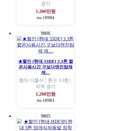
경기
1,300만원
no.18984
9806
★할인 [현대 33DE] 3.3톤 짧
은사용시간 구보다엔진탑재
제…
형식
디젤식 |
톤수
3.3톤 |
지역
경기
1,200만원
no.18983
9805