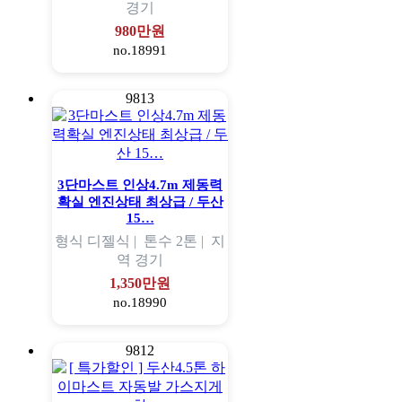
경기
980만원
no.18991
9813
3단마스트 인상4.7m 제동력
확실 엔진상태 최상급 / 두산
15…
형식
디젤식 |
톤수
2톤 |
지
역
경기
1,350만원
no.18990
9812