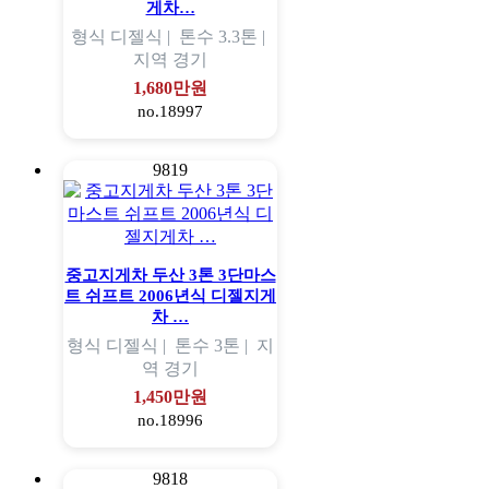
게차…
형식
디젤식 |
톤수
3.3톤 |
지역
경기
1,680만원
no.18997
9819
중고지게차 두산 3톤 3단마스
트 쉬프트 2006년식 디젤지게
차 …
형식
디젤식 |
톤수
3톤 |
지
역
경기
1,450만원
no.18996
9818