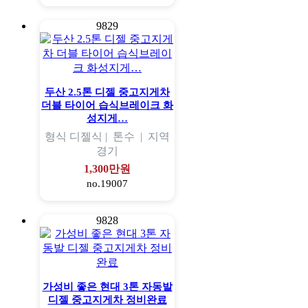
9829
두산 2.5톤 디젤 중고지게차
더블 타이어 습식브레이크 화
성지게…
형식
디젤식 |
톤수
|
지역
경기
1,300만원
no.19007
9828
가성비 좋은 현대 3톤 자동발
디젤 중고지게차 정비완료