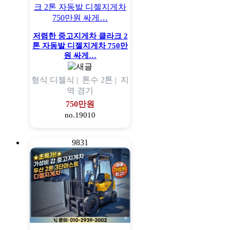
저렴한 중고지게차 클라크 2
톤 자동발 디젤지게차 750만
원 싸게…
형식
디젤식 |
톤수
2톤 |
지
역
경기
750만원
no.19010
9831