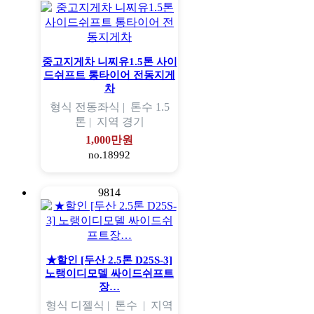
중고지게차 니찌유1.5톤 사이
드쉬프트 통타이어 전동지게
차
형식
전동좌식 |
톤수
1.5
톤 |
지역
경기
1,000만원
no.18992
9814
★할인 [두산 2.5톤 D25S-3]
노랭이디모델 싸이드쉬프트
장…
형식
디젤식 |
톤수
|
지역