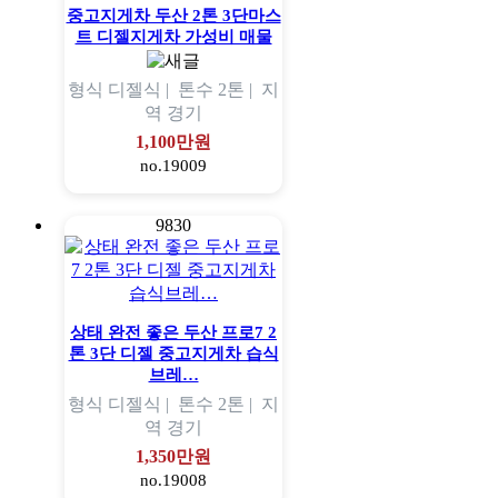
중고지게차 두산 2톤 3단마스
트 디젤지게차 가성비 매물
형식
디젤식 |
톤수
2톤 |
지
역
경기
1,100만원
no.19009
9830
상태 완전 좋은 두산 프로7 2
톤 3단 디젤 중고지게차 습식
브레…
형식
디젤식 |
톤수
2톤 |
지
역
경기
1,350만원
no.19008