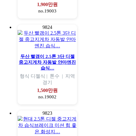
1,900만원
no.19003
9824
두산 빨갱이 2.5톤 3단 디젤
중고지게차 자동발 얀마엔진
습식…
형식
디젤식 |
톤수
|
지역
경기
1,500만원
no.19002
9823