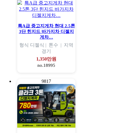
특A급 중고지게차 현대 2.5톤
3단 힌지드 바가지차 디젤지
게차…
형식
디젤식 |
톤수
|
지역
경기
1,350만원
no.18995
9817