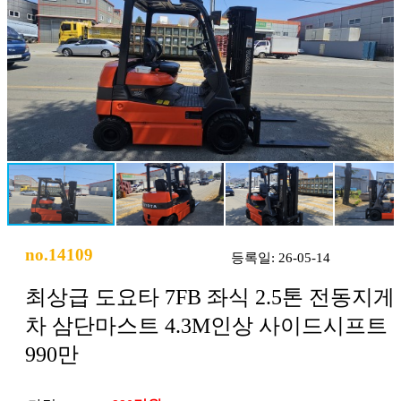
no.14109
등록일: 26-05-14
최상급 도요타 7FB 좌식 2.5톤 전동지게
차 삼단마스트 4.3M인상 사이드시프트
990만