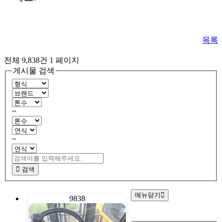
목록
전체 9,838건
1 페이지
게시물 검색
~
~
검색
메뉴닫기
9838
회