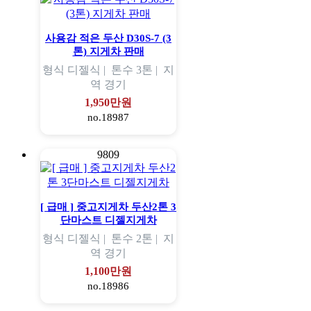
사용감 적은 두산 D30S-7 (3
톤) 지게차 판매
형식
디젤식 |
톤수
3톤 |
지
역
경기
1,950만원
no.18987
9809
[ 급매 ] 중고지게차 두산2톤 3
단마스트 디젤지게차
형식
디젤식 |
톤수
2톤 |
지
역
경기
1,100만원
no.18986