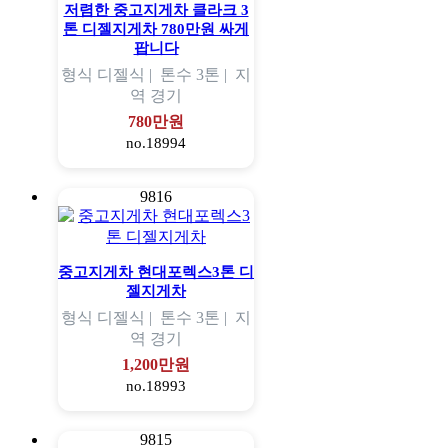
저렴한 중고지게차 클라크 3
톤 디젤지게차 780만원 싸게
팝니다
형식
디젤식 |
톤수
3톤 |
지
역
경기
780만원
no.18994
9816
중고지게차 현대포렉스3톤 디
젤지게차
형식
디젤식 |
톤수
3톤 |
지
역
경기
1,200만원
no.18993
9815