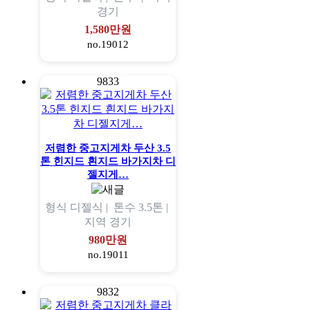
경기
1,580만원
no.19012
9833
저렴한 중고지게차 두산 3.5
톤 힌지드 흰지드 바가지차 디
젤지게…
형식
디젤식 |
톤수
3.5톤 |
지역
경기
980만원
no.19011
9832