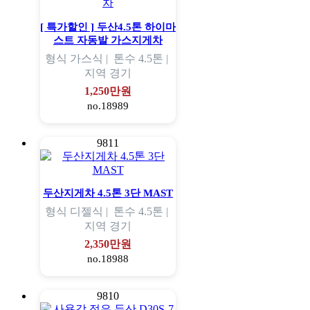
[ 특가할인 ] 두산4.5톤 하이마
스트 자동발 가스지게차
형식
가스식 |
톤수
4.5톤 |
지역
경기
1,250만원
no.18989
9811
두산지게차 4.5톤 3단 MAST
형식
디젤식 |
톤수
4.5톤 |
지역
경기
2,350만원
no.18988
9810