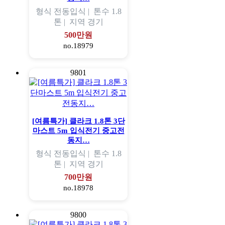
형식
전동입식 |
톤수
1.8
톤 |
지역
경기
500만원
no.18979
9801
[여름특가] 클라크 1.8톤 3단
마스트 5m 입식전기 중고전
동지…
형식
전동입식 |
톤수
1.8
톤 |
지역
경기
700만원
no.18978
9800