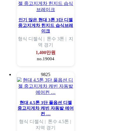
인기 많은 현대 3톤 3단 디젤
중고지게차 힌지드 습식브레
이크
형식
디젤식 |
톤수
3톤 |
지
역
경기
1,400만원
no.19004
9825
현대 4.5톤 3단 풀옵션 디젤
중고지게차 캐빈 자동발 에어
컨 …
형식
디젤식 |
톤수
4.5톤 |
지역
경기