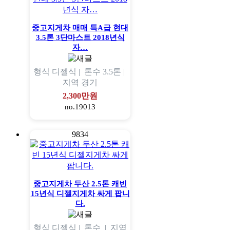
중고지게차 매매 특A급 현대
3.5톤 3단마스트 2018년식
자…
형식
디젤식 |
톤수
3.5톤 |
지역
경기
2,300만원
no.19013
9834
중고지게차 두산 2.5톤 캐빈
15년식 디젤지게차 싸게 팝니
다.
형식
디젤식 |
톤수
|
지역