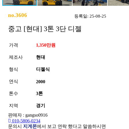
no.3606
등록일: 25-08-25
중고 [현대] 3톤 3단 디젤
가격
1,350만원
제조사
현대
형식
디젤식
연식
2000
톤수
3톤
지역
경기
판매자 : gangso0916
010-5806-0234
문의시
지게몬
에서 보고 연락 했다고 말씀하시면