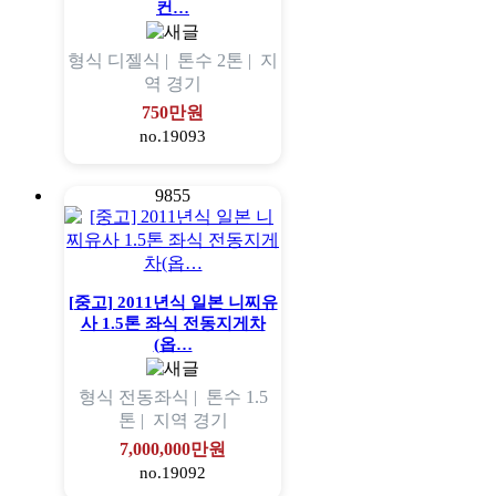
컨…
형식
디젤식 |
톤수
2톤 |
지
역
경기
750만원
no.19093
9855
[중고] 2011년식 일본 니찌유
사 1.5톤 좌식 전동지게차
(옵…
형식
전동좌식 |
톤수
1.5
톤 |
지역
경기
7,000,000만원
no.19092