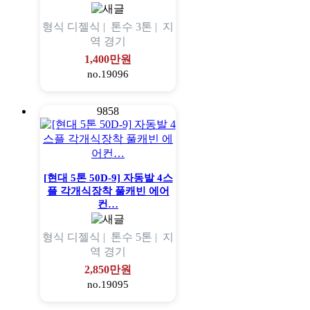
형식
디젤식 |
톤수
3톤 |
지
역
경기
1,400만원
no.19096
9858
[현대 5톤 50D-9] 자동발 4스
플 각개식장착 풀캐빈 에어
컨…
형식
디젤식 |
톤수
5톤 |
지
역
경기
2,850만원
no.19095