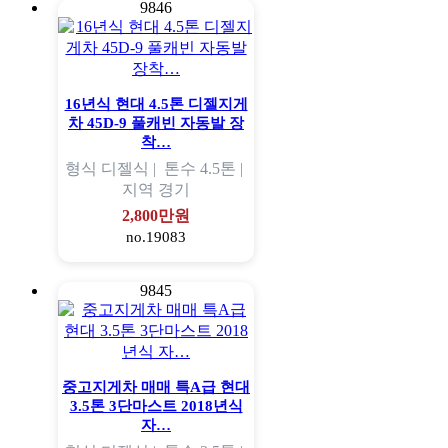
9846
16년식 현대 4.5톤 디젤지게
차 45D-9 풀캐빈 자동발 장
착…
형식
디젤식 |
톤수
4.5톤 |
지역
경기
2,800만원
no.19083
9845
중고지게차 매매 특A급 현대
3.5톤 3단마스트 2018년식
자…