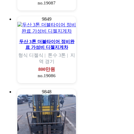
no.19087
9849
두산 3톤 더블타이어 정비완
료 가성비 디젤지게차
형식
디젤식 |
톤수
3톤 |
지
역
경기
800만원
no.19086
9848