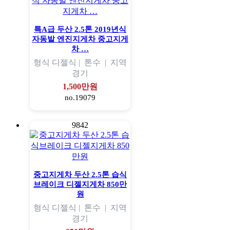
특A급 두산 2.5톤 2019년식
자동발 엔진지게차 중고지게
차 …
형식
디젤식 |
톤수
|
지역
경기
1,500만원
no.19079
9842
중고지게차 두산 2.5톤 습식
브레이크 디젤지게차 850만
원
형식
디젤식 |
톤수
|
지역
경기