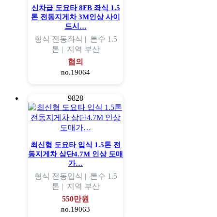
신차급 도요타 8FB 좌식 1.5
톤 전동지게차 3M인상 사이
드시…
형식
전동좌식 |
톤수
1.5
톤 |
지역
부산
협의
no.19064
9828
최신형 도요타 입식 1.5톤 전
동지게차 삼단4.7M 인상 도매
가…
형식
전동입식 |
톤수
1.5
톤 |
지역
부산
550만원
no.19063