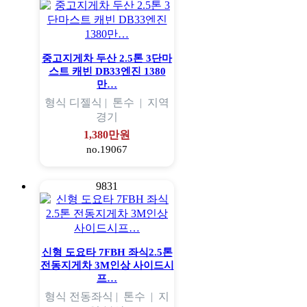
중고지게차 두산 2.5톤 3단마
스트 캐빈 DB33엔진 1380
만…
형식
디젤식 |
톤수
|
지역
경기
1,380만원
no.19067
9831
신형 도요타 7FBH 좌식2.5톤
전동지게차 3M인상 사이드시
프…
형식
전동좌식 |
톤수
|
지