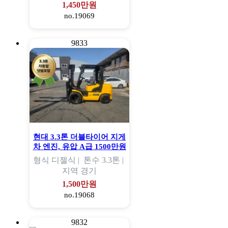
1,450만원
no.19069
9833
현대 3.3톤 더블타이어 지게
차 엔진, 유압 A급 1500만원
형식
디젤식 |
톤수
3.3톤 |
지역
경기
1,500만원
no.19068
9832