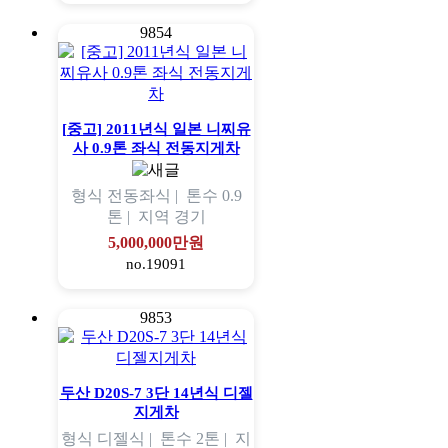
9854
[중고] 2011년식 일본 니찌유
사 0.9톤 좌식 전동지게차
형식
전동좌식 |
톤수
0.9
톤 |
지역
경기
5,000,000만원
no.19091
9853
두산 D20S-7 3단 14년식 디젤
지게차
형식
디젤식 |
톤수
2톤 |
지