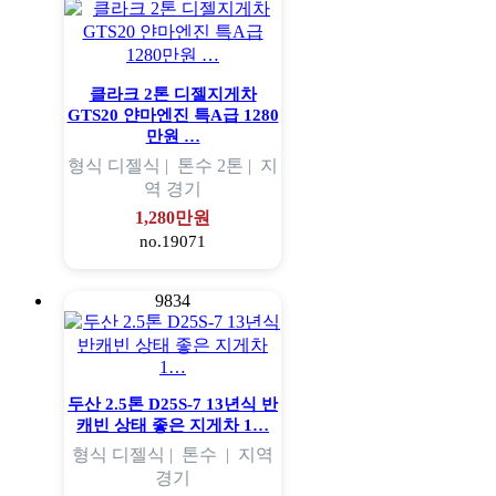
클라크 2톤 디젤지게차
GTS20 얀마엔진 특A급 1280
만원 …
형식
디젤식 |
톤수
2톤 |
지
역
경기
1,280만원
no.19071
9834
두산 2.5톤 D25S-7 13년식 반
캐빈 상태 좋은 지게차 1…
형식
디젤식 |
톤수
|
지역
경기