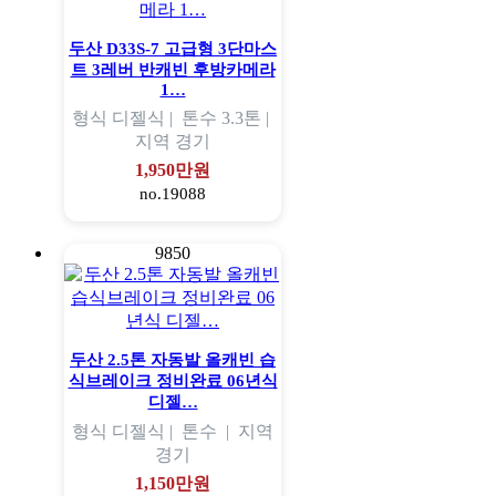
두산 D33S-7 고급형 3단마스
트 3레버 반캐빈 후방카메라
1…
형식
디젤식 |
톤수
3.3톤 |
지역
경기
1,950만원
no.19088
9850
두산 2.5톤 자동발 올캐빈 습
식브레이크 정비완료 06년식
디젤…
형식
디젤식 |
톤수
|
지역
경기
1,150만원