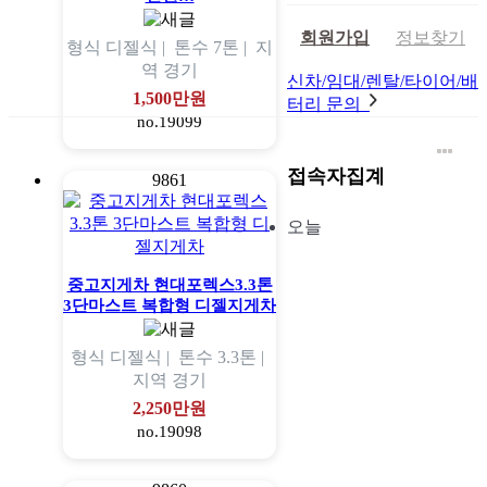
회원가입
정보찾기
형식
디젤식 |
톤수
7톤 |
지
역
경기
신차/임대/렌탈/타이어/배
1,500만원
터리 문의
no.19099
접속자집계
9861
오늘
중고지게차 현대포렉스3.3톤
3단마스트 복합형 디젤지게차
형식
디젤식 |
톤수
3.3톤 |
지역
경기
2,250만원
no.19098