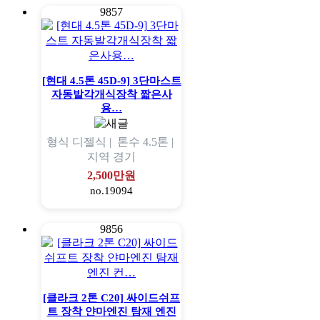
9857
[현대 4.5톤 45D-9] 3단마스트
자동발각개식장착 짧은사
용…
형식
디젤식 |
톤수
4.5톤 |
지역
경기
2,500만원
no.19094
9856
[클라크 2톤 C20] 싸이드쉬프
트 장착 얀마엔진 탐재 엔진