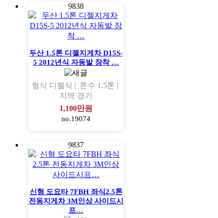
9838
두산 1.5톤 디젤지게차 D15S-
5 2012년식 자동발 장착 …
형식
디젤식 |
톤수
1.5톤 |
지역
경기
1,100만원
no.19074
9837
신형 도요타 7FBH 좌식2.5톤
전동지게차 3M인상 사이드시
프…