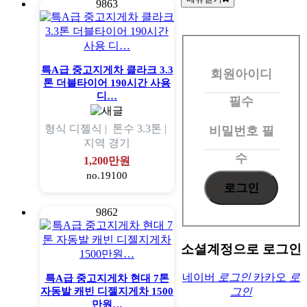
9863
회
원
특A급 중고지게차 클라크 3.3
회원아이디
로
톤 더블타이어 190시간 사용
그
디…
필수
인
형식
디젤식 |
톤수
3.3톤 |
비밀번호
필
지역
경기
수
1,200만원
no.19100
9862
소셜계정으로 로그인
네이버
로그인
카카오
로
특A급 중고지게차 현대 7톤
자동발 캐빈 디젤지게차 1500
그인
만원…