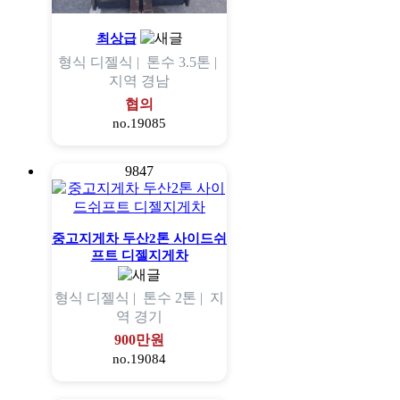
최상급
형식
디젤식 |
톤수
3.5톤 |
지역
경남
협의
no.19085
9847
중고지게차 두산2톤 사이드쉬
프트 디젤지게차
형식
디젤식 |
톤수
2톤 |
지
역
경기
900만원
no.19084