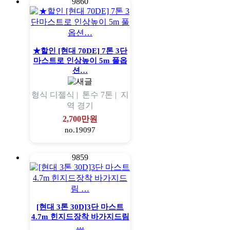
9860
★할인 [현대 70DE] 7톤 3단
마스트로 인상높이 5m 풀옵
션…
형식
디젤식 |
톤수
7톤 |
지
역
경기
2,700만원
no.19097
9859
[현대 3톤 30D]3단 마스트
4.7m 힌지드장착 바가지드림
…