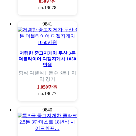
850만원
no.19078
9841
저렴한 중고지게차 두산 3톤
더블타이어 디젤지게차 1050
만원
형식
디젤식 |
톤수
3톤 |
지
역
경기
1,050만원
no.19077
9840