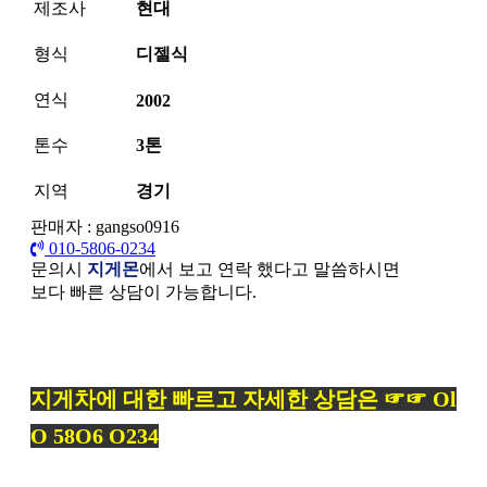
제조사
현대
형식
디젤식
연식
2002
톤수
3톤
지역
경기
판매자 : gangso0916
010-5806-0234
문의시
지게몬
에서 보고 연락 했다고 말씀하시면
보다 빠른 상담이 가능합니다.
본문
지게차에 대한 빠르고 자세한 상담은 ☞☞ Ol
O 58O6 O234