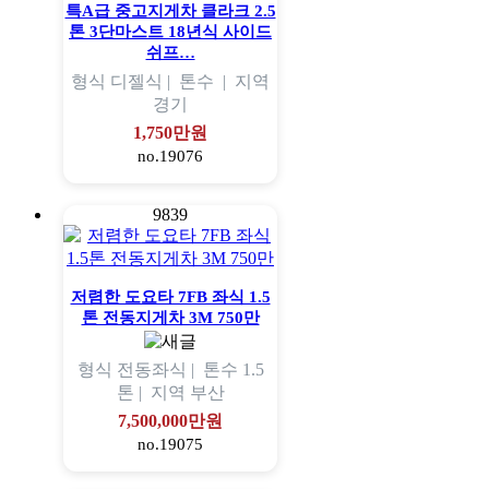
특A급 중고지게차 클라크 2.5
톤 3단마스트 18년식 사이드
쉬프…
형식
디젤식 |
톤수
|
지역
경기
1,750만원
no.19076
9839
저렴한 도요타 7FB 좌식 1.5
톤 전동지게차 3M 750만
형식
전동좌식 |
톤수
1.5
톤 |
지역
부산
7,500,000만원
no.19075