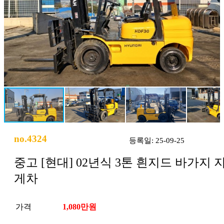
no.4324
등록일: 25-09-25
중고 [현대] 02년식 3톤 흰지드 바가지 
게차
가격
1,080만원