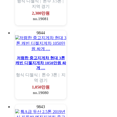
형식
디젤식 |
톤수
3.5톤 |
지역
경기
2,300만원
no.19081
9844
저렴한 중고지게차 현대 3톤
캐빈 디젤지게차 1050만원 싸
게 …
형식
디젤식 |
톤수
3톤 |
지
역
경기
1,050만원
no.19080
9843