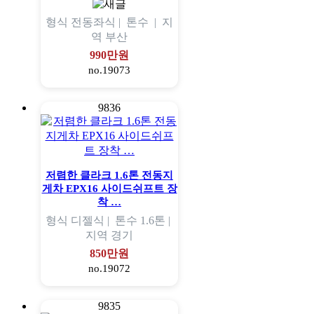
형식
전동좌식 |
톤수
|
지
역
부산
990만원
no.19073
9836
저렴한 클라크 1.6톤 전동지
게차 EPX16 사이드쉬프트 장
착 …
형식
디젤식 |
톤수
1.6톤 |
지역
경기
850만원
no.19072
9835