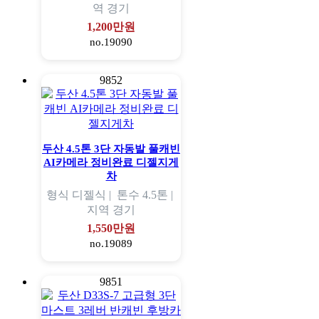
역
경기
1,200만원
no.19090
9852
두산 4.5톤 3단 자동발 풀캐빈
AI카메라 정비완료 디젤지게
차
형식
디젤식 |
톤수
4.5톤 |
지역
경기
1,550만원
no.19089
9851