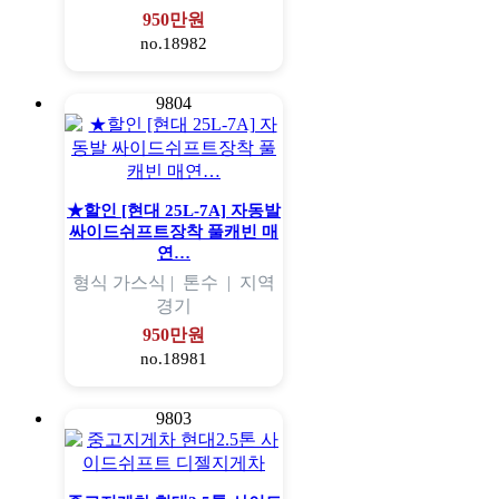
950만원
no.18982
9804
★할인 [현대 25L-7A] 자동발
싸이드쉬프트장착 풀캐빈 매
연…
형식
가스식 |
톤수
|
지역
경기
950만원
no.18981
9803