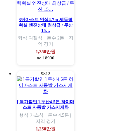
3단마스트 인상4.7m 제동력
확실 엔진상태 최상급 / 두산
15…
형식
디젤식 |
톤수
2톤 |
지
역
경기
1,350만원
no.18990
9812
[ 특가할인 ] 두산4.5톤 하이마
스트 자동발 가스지게차
형식
가스식 |
톤수
4.5톤 |
지역
경기
1,250만원