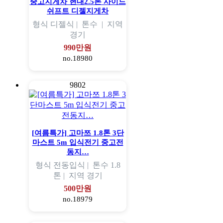
중고지게차 현대2.5톤 사이드
쉬프트 디젤지게차
형식
디젤식 |
톤수
|
지역
경기
990만원
no.18980
9802
[여름특가] 고마쯔 1.8톤 3단
마스트 5m 입식전기 중고전
동지…
형식
전동입식 |
톤수
1.8
톤 |
지역
경기
500만원
no.18979