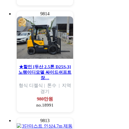
9814
★할인 [두산 2.5톤 D25S-3]
노랭이디모델 싸이드쉬프트
장…
형식
디젤식 |
톤수
|
지역
경기
980만원
no.18991
9813