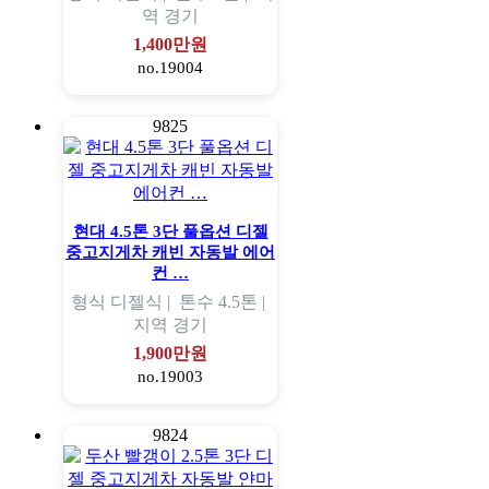
역
경기
1,400만원
no.19004
9825
현대 4.5톤 3단 풀옵션 디젤
중고지게차 캐빈 자동발 에어
컨 …
형식
디젤식 |
톤수
4.5톤 |
지역
경기
1,900만원
no.19003
9824