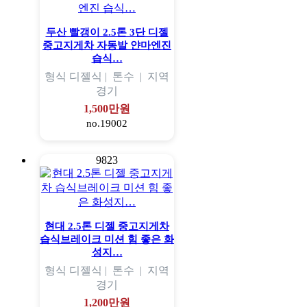
두산 빨갱이 2.5톤 3단 디젤
중고지게차 자동발 얀마엔진
습식…
형식
디젤식 |
톤수
|
지역
경기
1,500만원
no.19002
9823
현대 2.5톤 디젤 중고지게차
습식브레이크 미션 힘 좋은 화
성지…
형식
디젤식 |
톤수
|
지역
경기
1,200만원