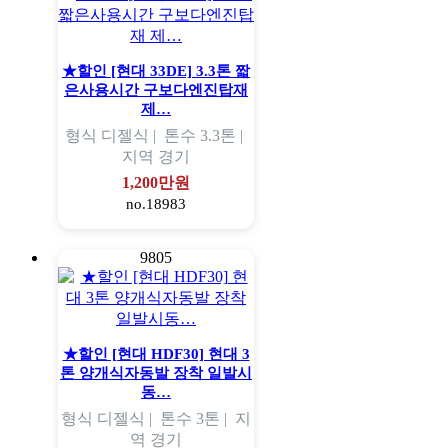
★할인 [현대 33DE] 3.3톤 짧
은사용시간 구보다엔진탑재
제…
형식
디젤식 |
톤수
3.3톤 |
지역
경기
1,200만원
no.18983
9805
★할인 [현대 HDF30] 현대 3
톤 양개식자동발 장착 일발시
동…
형식
디젤식 |
톤수
3톤 |
지
역
경기