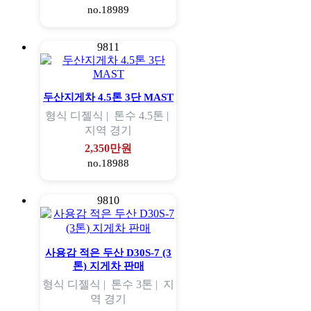
no.18989
9811
두산지게차 4.5톤 3단 MAST
형식
디젤식 |
톤수
4.5톤 |
지역
경기
2,350만원
no.18988
9810
사용감 적은 두산 D30S-7 (3
톤) 지게차 판매
형식
디젤식 |
톤수
3톤 |
지
역
경기