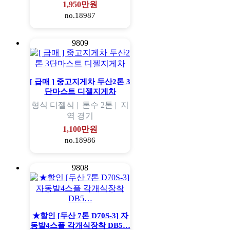
1,950만원
no.18987
9809
[ 급매 ] 중고지게차 두산2톤 3
단마스트 디젤지게차
형식
디젤식 |
톤수
2톤 |
지
역
경기
1,100만원
no.18986
9808
★할인 [두산 7톤 D70S-3] 자
동발4스플 각개식장착 DB5…