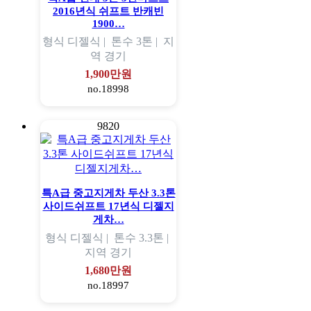
2016년식 쉬프트 반캐빈
1900…
형식
디젤식 |
톤수
3톤 |
지
역
경기
1,900만원
no.18998
9820
특A급 중고지게차 두산 3.3톤
사이드쉬프트 17년식 디젤지
게차…
형식
디젤식 |
톤수
3.3톤 |
지역
경기
1,680만원
no.18997