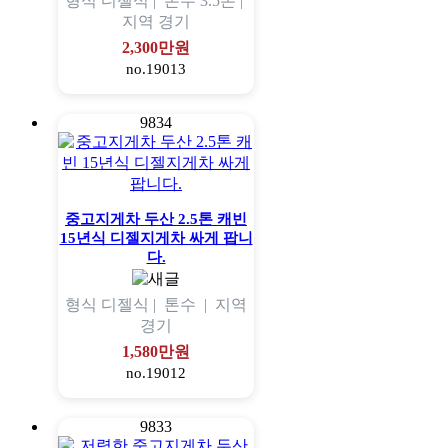
형식
디젤식 |
톤수
3.5톤 |
지역
경기
2,300만원
no.19013
9834
중고지게차 두산 2.5톤 캐빈
15년식 디젤지게차 싸게 팝니
다.
형식
디젤식 |
톤수
|
지역
경기
1,580만원
no.19012
9833