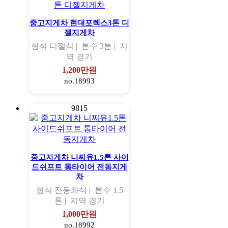
중고지게차 현대포렉스3톤 디
젤지게차
형식
디젤식 |
톤수
3톤 |
지
역
경기
1,200만원
no.18993
9815
중고지게차 니찌유1.5톤 사이
드쉬프트 통타이어 전동지게
차
형식
전동좌식 |
톤수
1.5
톤 |
지역
경기
1,000만원
no.18992