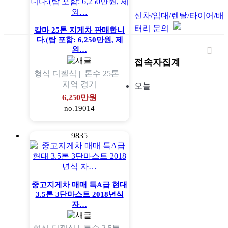
신차/임대/렌탈/타이어/배
터리 문의
칼마 25톤 지게차 판매합니
다.(람 포함: 6,250만원, 제
외…
접속자집계
형식
디젤식 |
톤수
25톤 |
지역
경기
오늘
6,250만원
no.19014
9835
중고지게차 매매 특A급 현대
3.5톤 3단마스트 2018년식
자…