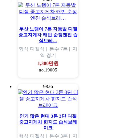
두산 노랭이 7톤 자동발 디젤
중고지게차 캐빈 순정엔진 습
식브레…
형식
디젤식 |
톤수
7톤 |
지
역
경기
1,300만원
no.19005
9826
인기 많은 현대 3톤 3단 디젤
중고지게차 힌지드 습식브레
이크
형식
디젤식 |
톤수
3톤 |
지