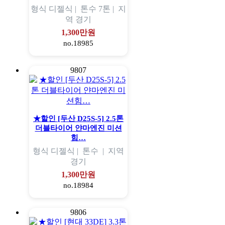
형식
디젤식 |
톤수
7톤 |
지
역
경기
1,300만원
no.18985
9807
★할인 [두산 D25S-5] 2.5톤
더블타이어 얀마엔진 미션
힘…
형식
디젤식 |
톤수
|
지역
경기
1,300만원
no.18984
9806