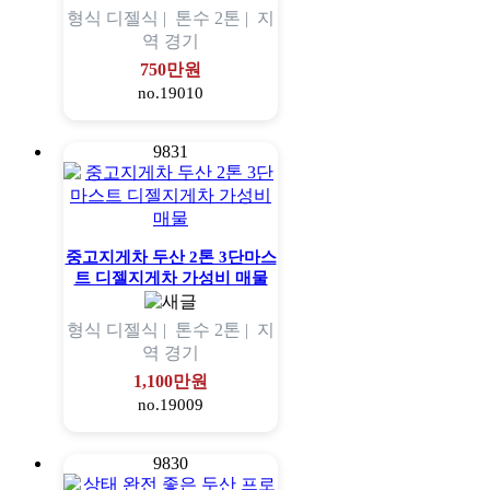
형식
디젤식 |
톤수
2톤 |
지
역
경기
750만원
no.19010
9831
중고지게차 두산 2톤 3단마스
트 디젤지게차 가성비 매물
형식
디젤식 |
톤수
2톤 |
지
역
경기
1,100만원
no.19009
9830