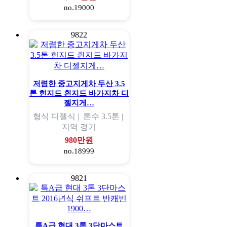
no.19000
9822
저렴한 중고지게차 두산 3.5
톤 힌지드 흰지드 바가지차 디
젤지게…
형식
디젤식 |
톤수
3.5톤 |
지역
경기
980만원
no.18999
9821
특A급 현대 3톤 3단마스트