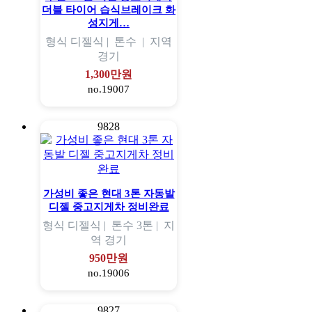
더블 타이어 습식브레이크 화
성지게…
형식
디젤식 |
톤수
|
지역
경기
1,300만원
no.19007
9828
가성비 좋은 현대 3톤 자동발
디젤 중고지게차 정비완료
형식
디젤식 |
톤수
3톤 |
지
역
경기
950만원
no.19006
9827