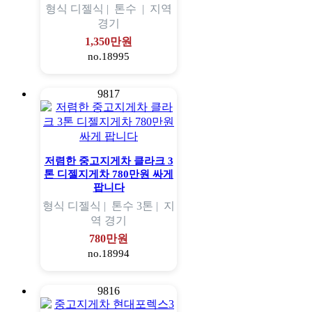
형식
디젤식 |
톤수
|
지역
경기
1,350만원
no.18995
9817
저렴한 중고지게차 클라크 3
톤 디젤지게차 780만원 싸게
팝니다
형식
디젤식 |
톤수
3톤 |
지
역
경기
780만원
no.18994
9816