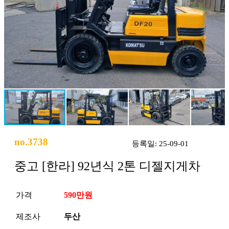
no.3738
등록일: 25-09-01
중고 [한라] 92년식 2톤 디젤지게차
가격
590만원
제조사
두산