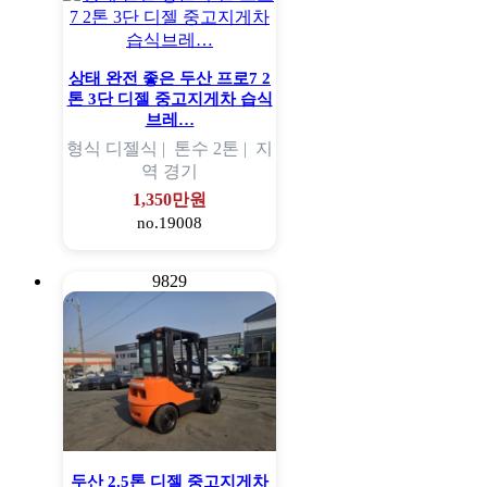
상태 완전 좋은 두산 프로7 2
톤 3단 디젤 중고지게차 습식
브레…
형식
디젤식 |
톤수
2톤 |
지
역
경기
1,350만원
no.19008
9829
두산 2.5톤 디젤 중고지게차