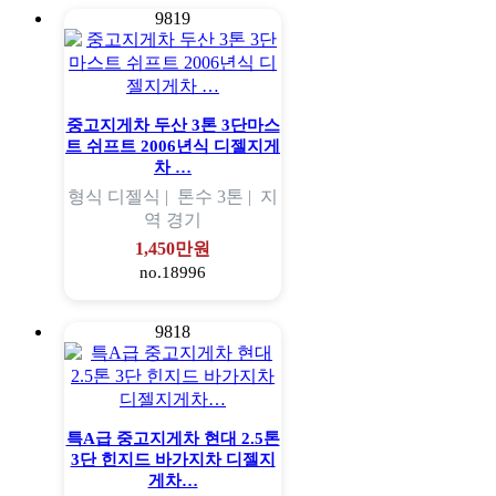
9819
중고지게차 두산 3톤 3단마스
트 쉬프트 2006년식 디젤지게
차 …
형식
디젤식 |
톤수
3톤 |
지
역
경기
1,450만원
no.18996
9818
특A급 중고지게차 현대 2.5톤
3단 힌지드 바가지차 디젤지
게차…