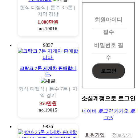
회
형식
디젤식 |
톤수
3.5톤 |
원
지역
경남
회원아이디
로
1,000만원
no.19016
그
필수
인
비밀번호
필
9837
수
크락크 7톤 지게차 판매합니
다.
형식
디젤식 |
톤수
7톤 |
지
역
경기
소셜계정으로 로그인
950만원
no.19015
네이버
로그인
카카오
로
그인
9836
회원가입
정보찾기