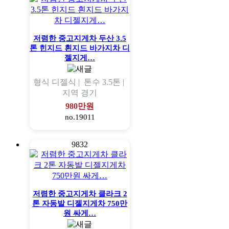
저렴한 중고지게차 두산 3.5
톤 힌지드 흰지드 바가지차 디
젤지게…
형식
디젤식 |
톤수
3.5톤 |
지역
경기
980만원
no.19011
9832
저렴한 중고지게차 클라크 2
톤 자동발 디젤지게차 750만
원 싸게…