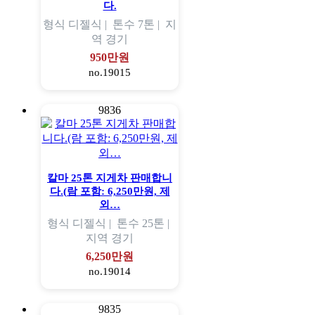
다.
형식
디젤식 |
톤수
7톤 |
지
역
경기
950만원
no.19015
9836
칼마 25톤 지게차 판매합니
다.(람 포함: 6,250만원, 제
외…
형식
디젤식 |
톤수
25톤 |
지역
경기
6,250만원
no.19014
9835