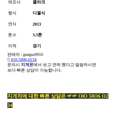
제조사
클라크
형식
디젤식
연식
2013
톤수
3.5톤
지역
경기
판매자 : gangso0916
010-5806-0234
문의시
지게몬
에서 보고 연락 했다고 말씀하시면
보다 빠른 상담이 가능합니다.
본문
지게차에 대한 빠른 상담은 ☞☞ OlO 58O6 O2
34