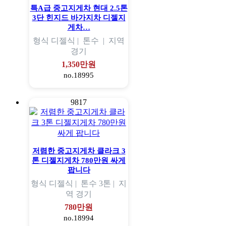
특A급 중고지게차 현대 2.5톤
3단 힌지드 바가지차 디젤지
게차…
형식
디젤식 |
톤수
|
지역
경기
1,350만원
no.18995
9817
저렴한 중고지게차 클라크 3
톤 디젤지게차 780만원 싸게
팝니다
형식
디젤식 |
톤수
3톤 |
지
역
경기
780만원
no.18994