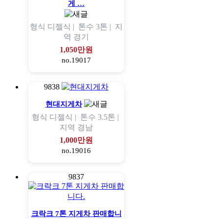
게 …
형식
디젤식 |
톤수
3톤 |
지
역
경기
1,050만원
no.19017
9838
현대지게차
형식
디젤식 |
톤수
3.5톤 |
지역
경남
1,000만원
no.19016
9837
크락크 7톤 지게차 판매합니