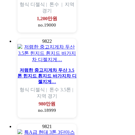
형식
디젤식 |
톤수
|
지역
경기
1,200만원
no.19000
9822
저렴한 중고지게차 두산 3.5
톤 힌지드 흰지드 바가지차 디
젤지게…
형식
디젤식 |
톤수
3.5톤 |
지역
경기
980만원
no.18999
9821