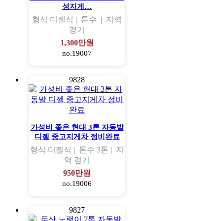
성지게…
형식
디젤식 |
톤수
|
지역
경기
1,300만원
no.19007
9828
가성비 좋은 현대 3톤 자동발
디젤 중고지게차 정비완료
형식
디젤식 |
톤수
3톤 |
지
역
경기
950만원
no.19006
9827