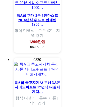
특A급 현대 3톤 3단마스트
2016년식 쉬프트 반캐빈
1900…
형식
디젤식 |
톤수
3톤 |
지
역
경기
1,900만원
no.18998
9820
특A급 중고지게차 두산 3.3톤
사이드쉬프트 17년식 디젤지
게차…
형식
디젤식 |
톤수
3.3톤 |
지역
경기