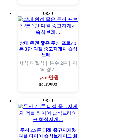
9830
상태 완전 좋은 두산 프로7 2
톤 3단 디젤 중고지게차 습식
브레…
형식
디젤식 |
톤수
2톤 |
지
역
경기
1,350만원
no.19008
9829
두산 2.5톤 디젤 중고지게차
더블 타이어 습식브레이크 화