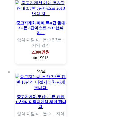
중고지게차 매매 특A급 현대
3.5톤 3단마스트 2018년식
자…
형식
디젤식 |
톤수
3.5톤 |
지역
경기
2,300만원
no.19013
9834
중고지게차 두산 2.5톤 캐빈
15년식 디젤지게차 싸게 팝니
다.
형식
디젤식 |
톤수
|
지역