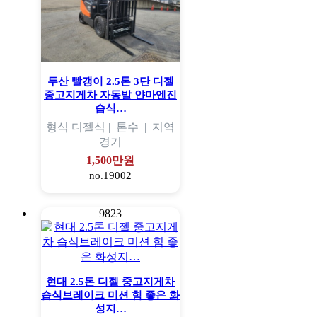
두산 빨갱이 2.5톤 3단 디젤
중고지게차 자동발 얀마엔진
습식…
형식
디젤식 |
톤수
|
지역
경기
1,500만원
no.19002
9823
현대 2.5톤 디젤 중고지게차
습식브레이크 미션 힘 좋은 화
성지…