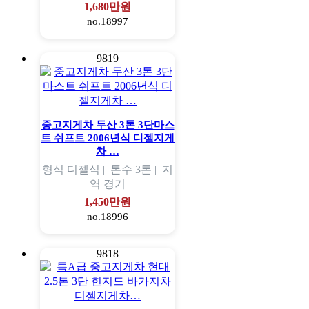
1,680만원
no.18997
9819
중고지게차 두산 3톤 3단마스
트 쉬프트 2006년식 디젤지게
차 …
형식
디젤식 |
톤수
3톤 |
지
역
경기
1,450만원
no.18996
9818