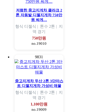
저렴한 중고지게차 클라크 2
톤 자동발 디젤지게차 750만
원 싸게…
형식
디젤식 |
톤수
2톤 |
지
역
경기
750만원
no.19010
9831
중고지게차 두산 2톤 3단마스
트 디젤지게차 가성비 매물
형식
디젤식 |
톤수
2톤 |
지
역
경기
1,100만원
no.19009