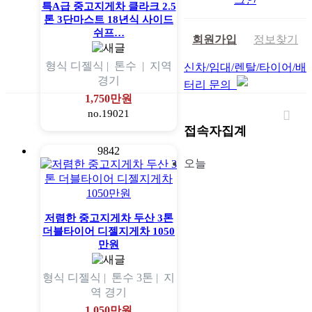
특A급 중고지게차 클라크 2.5
톤 3단마스트 18년식 사이드
쉬프…
회원가입
정보찾기
형식
디젤식 |
톤수
|
지역
신차/임대/렌탈/타이어/배
경기
터리 문의
1,750만원
no.19021
접속자집계
9842
오늘
저렴한 중고지게차 두산 3톤
더블타이어 디젤지게차 1050
만원
형식
디젤식 |
톤수
3톤 |
지
역
경기
1,050만원