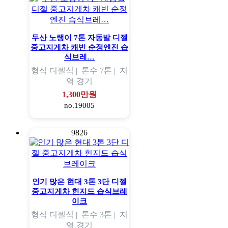
두산 노랭이 7톤 자동발 디젤
중고지게차 캐빈 순정엔진 습
식브레…
형식
디젤식 |
톤수
7톤 |
지
역
경기
1,300만원
no.19005
9826
인기 많은 현대 3톤 3단 디젤
중고지게차 힌지드 습식브레
이크
형식
디젤식 |
톤수
3톤 |
지
역
경기