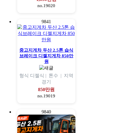
no.19020
9841
중고지게차 두산 2.5톤 습식
브레이크 디젤지게차 850만
원
형식
디젤식 |
톤수
|
지역
경기
850만원
no.19019
9840