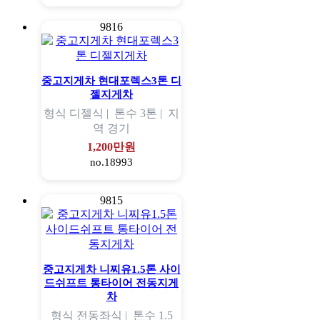
9816
중고지게차 현대포렉스3톤 디
젤지게차
형식
디젤식 |
톤수
3톤 |
지
역
경기
1,200만원
no.18993
9815
중고지게차 니찌유1.5톤 사이
드쉬프트 통타이어 전동지게
차
형식
전동좌식 |
톤수
1.5