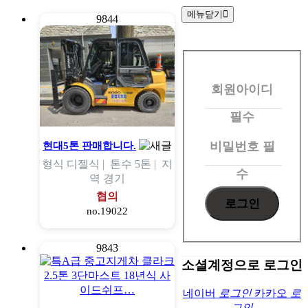
메뉴닫기
9844
회
원
회원아이디
로
그
필수
인
비밀번호
필
현대5톤 판매합니다.
형식
디젤식 |
톤수
5톤 |
지
수
역
경기
협의
no.19022
9843
소셜계정으로 로그인
네이버
로그인
카카오
로
그인