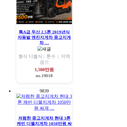
특A급 두산 2.5톤 2019년식
자동발 엔진지게차 중고지게
차 …
형식
디젤식 |
톤수
|
지역
경기
1,500만원
no.19018
9839
저렴한 중고지게차 현대 3톤
캐빈 디젤지게차 1050만원 싸