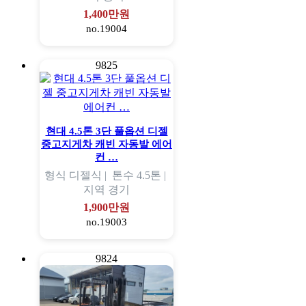
1,400만원
no.19004
9825
현대 4.5톤 3단 풀옵션 디젤
중고지게차 캐빈 자동발 에어
컨 …
형식
디젤식 |
톤수
4.5톤 |
지역
경기
1,900만원
no.19003
9824