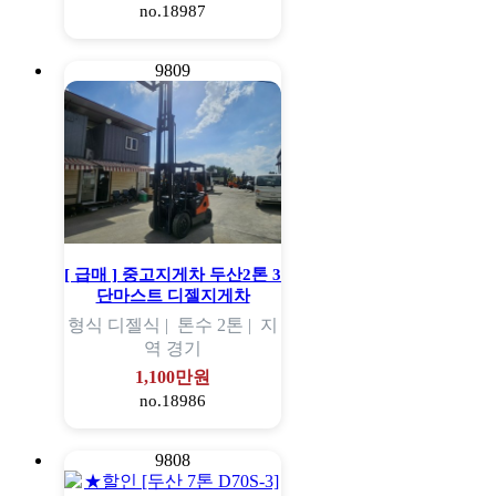
no.18987
9809
[ 급매 ] 중고지게차 두산2톤 3
단마스트 디젤지게차
형식
디젤식 |
톤수
2톤 |
지
역
경기
1,100만원
no.18986
9808