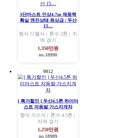
3단마스트 인상4.7m 제동력
확실 엔진상태 최상급 / 두산
15…
형식
디젤식 |
톤수
2톤 |
지
역
경기
1,350만원
no.18990
9812
[ 특가할인 ] 두산4.5톤 하이마
스트 자동발 가스지게차
형식
가스식 |
톤수
4.5톤 |
지역
경기
1,250만원
no.18989