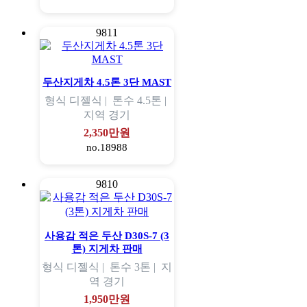
9811
두산지게차 4.5톤 3단 MAST
형식
디젤식 |
톤수
4.5톤 |
지역
경기
2,350만원
no.18988
9810
사용감 적은 두산 D30S-7 (3
톤) 지게차 판매
형식
디젤식 |
톤수
3톤 |
지
역
경기
1,950만원