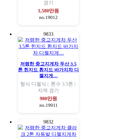
경기
1,580만원
no.19012
9833
저렴한 중고지게차 두산 3.5
톤 힌지드 흰지드 바가지차 디
젤지게…
형식
디젤식 |
톤수
3.5톤 |
지역
경기
980만원
no.19011
9832