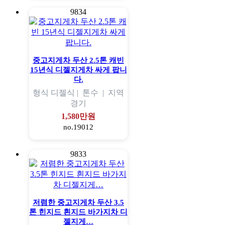
9834
중고지게차 두산 2.5톤 캐빈
15년식 디젤지게차 싸게 팝니
다.
형식
디젤식 |
톤수
|
지역
경기
1,580만원
no.19012
9833
저렴한 중고지게차 두산 3.5
톤 힌지드 흰지드 바가지차 디
젤지게…