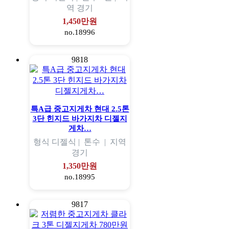
역
경기
1,450만원
no.18996
9818
특A급 중고지게차 현대 2.5톤
3단 힌지드 바가지차 디젤지
게차…
형식
디젤식 |
톤수
|
지역
경기
1,350만원
no.18995
9817