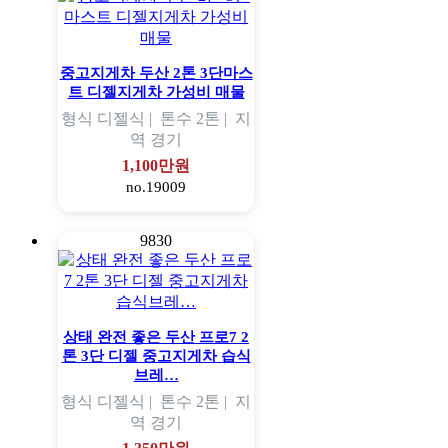
중고지게차 두산 2톤 3단마스
트 디젤지게차 가성비 매물
형식
디젤식 |
톤수
2톤 |
지
역
경기
1,100만원
no.19009
9830
상태 완전 좋은 두산 프로7 2
톤 3단 디젤 중고지게차 습식
브레…
형식
디젤식 |
톤수
2톤 |
지
역
경기