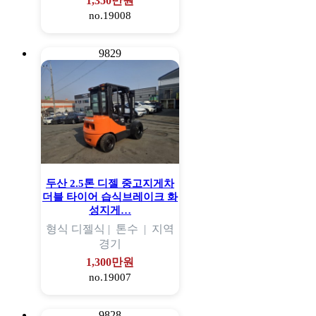
1,350만원
no.19008
9829
두산 2.5톤 디젤 중고지게차
더블 타이어 습식브레이크 화
성지게…
형식
디젤식 |
톤수
|
지역
경기
1,300만원
no.19007
9828