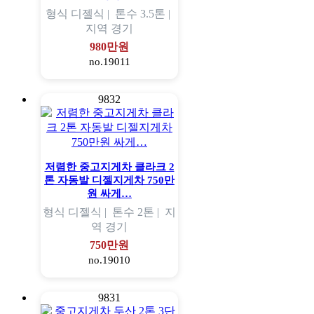
형식
디젤식 |
톤수
3.5톤 |
지역
경기
980만원
no.19011
9832
저렴한 중고지게차 클라크 2
톤 자동발 디젤지게차 750만
원 싸게…
형식
디젤식 |
톤수
2톤 |
지
역
경기
750만원
no.19010
9831