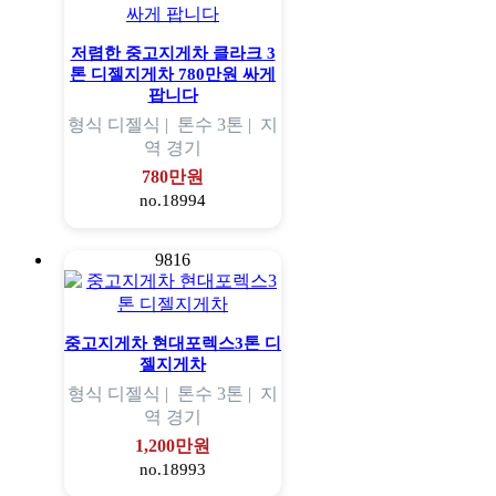
저렴한 중고지게차 클라크 3
톤 디젤지게차 780만원 싸게
팝니다
형식
디젤식 |
톤수
3톤 |
지
역
경기
780만원
no.18994
9816
중고지게차 현대포렉스3톤 디
젤지게차
형식
디젤식 |
톤수
3톤 |
지
역
경기
1,200만원
no.18993