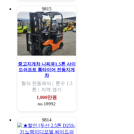
9815
중고지게차 니찌유1.5톤 사이
드쉬프트 통타이어 전동지게
차
형식
전동좌식 |
톤수
1.5
톤 |
지역
경기
1,000만원
no.18992
9814