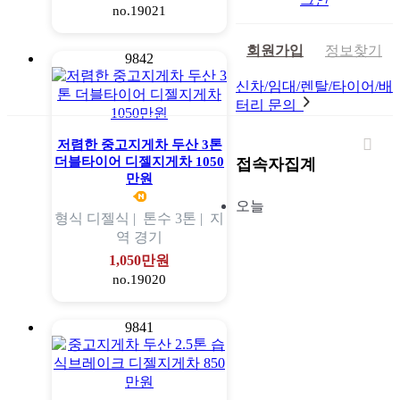
no.19021
회원가입
정보찾기
9842
신차/임대/렌탈/타이어/배
터리 문의
저렴한 중고지게차 두산 3톤
더블타이어 디젤지게차 1050
접속자집계
만원
오늘
형식
디젤식 |
톤수
3톤 |
지
역
경기
1,050만원
no.19020
9841