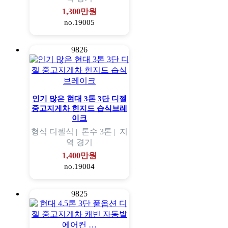
1,300만원
no.19005
9826
인기 많은 현대 3톤 3단 디젤
중고지게차 힌지드 습식브레
이크
형식
디젤식 |
톤수
3톤 |
지
역
경기
1,400만원
no.19004
9825