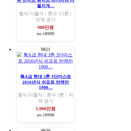
톤 힌지드 흰지드 바가지차 디
젤지게…
형식
디젤식 |
톤수
3.5톤 |
지역
경기
980만원
no.18999
9821
특A급 현대 3톤 3단마스트
2016년식 쉬프트 반캐빈
1900…
형식
디젤식 |
톤수
3톤 |
지
역
경기
1,900만원
no.18998
9820