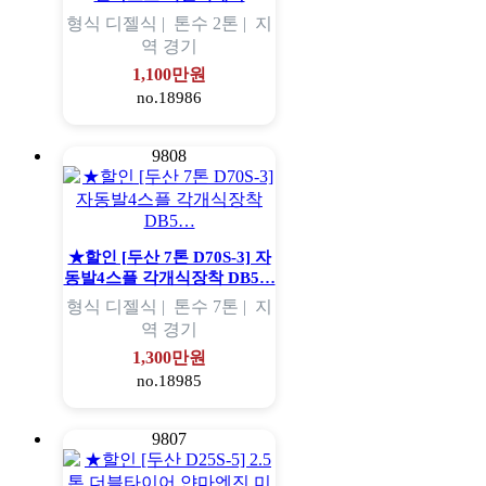
형식
디젤식 |
톤수
2톤 |
지
역
경기
1,100만원
no.18986
9808
★할인 [두산 7톤 D70S-3] 자
동발4스플 각개식장착 DB5…
형식
디젤식 |
톤수
7톤 |
지
역
경기
1,300만원
no.18985
9807