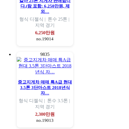
칼마 25톤 지게차 판매합니
다.(람 포함: 6,250만원, 제
외…
형식
디젤식 |
톤수
25톤 |
지역
경기
6,250만원
no.19014
9835
중고지게차 매매 특A급 현대
3.5톤 3단마스트 2018년식
자…
형식
디젤식 |
톤수
3.5톤 |
지역
경기
2,300만원
no.19013