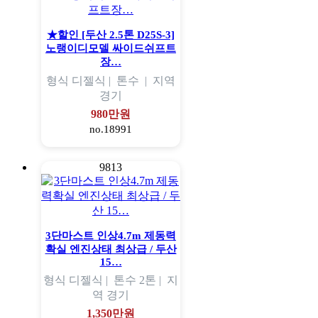
★할인 [두산 2.5톤 D25S-3]
노랭이디모델 싸이드쉬프트
장…
형식
디젤식 |
톤수
|
지역
경기
980만원
no.18991
9813
3단마스트 인상4.7m 제동력
확실 엔진상태 최상급 / 두산
15…
형식
디젤식 |
톤수
2톤 |
지
역
경기
1,350만원