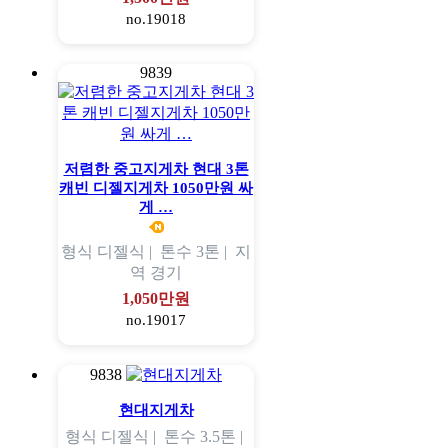
no.19018
9839
저렴한 중고지게차 현대 3톤
캐빈 디젤지게차 1050만원 싸
게 …
형식
디젤식 |
톤수
3톤 |
지
역
경기
1,050만원
no.19017
9838
현대지게차
형식
디젤식 |
톤수
3.5톤 |