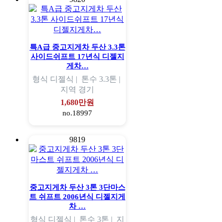
특A급 중고지게차 두산 3.3톤
사이드쉬프트 17년식 디젤지
게차…
형식
디젤식 |
톤수
3.3톤 |
지역
경기
1,680만원
no.18997
9819
중고지게차 두산 3톤 3단마스
트 쉬프트 2006년식 디젤지게
차 …
형식
디젤식 |
톤수
3톤 |
지