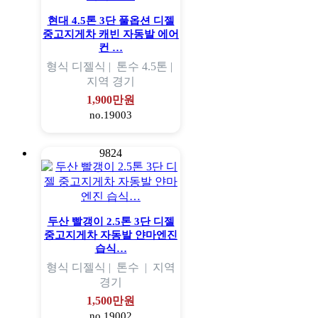
현대 4.5톤 3단 풀옵션 디젤
중고지게차 캐빈 자동발 에어
컨 …
형식
디젤식 |
톤수
4.5톤 |
지역
경기
1,900만원
no.19003
9824
두산 빨갱이 2.5톤 3단 디젤
중고지게차 자동발 얀마엔진
습식…
형식
디젤식 |
톤수
|
지역
경기
1,500만원
no.19002