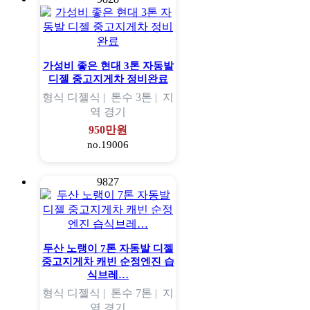
가성비 좋은 현대 3톤 자동발
디젤 중고지게차 정비완료
형식
디젤식 |
톤수
3톤 |
지
역
경기
950만원
no.19006
9827
두산 노랭이 7톤 자동발 디젤
중고지게차 캐빈 순정엔진 습
식브레…
형식
디젤식 |
톤수
7톤 |
지
역
경기