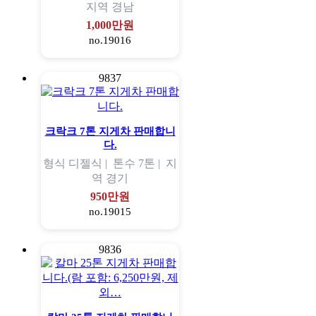
지역
경남
1,000만원
no.19016
9837
크락크 7톤 지게차 판매합니
다.
형식
디젤식 |
톤수
7톤 |
지
역
경기
950만원
no.19015
9836