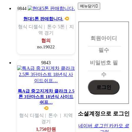
메뉴닫기
9844
회
현대5톤 판매합니다.
형식
디젤식 |
톤수
5톤 |
지
원
역
경기
회원아이디
로
협의
no.19022
그
필수
인
비밀번호
필
9843
수
특A급 중고지게차 클라크 2.5
톤 3단마스트 18년식 사이드
쉬프…
소셜계정으로 로그인
형식
디젤식 |
톤수
|
지역
경기
네이버
로그인
카카오
로
1,750만원
그인