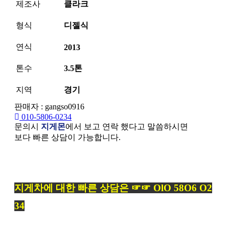
제조사
클라크
형식
디젤식
연식
2013
톤수
3.5톤
지역
경기
판매자 : gangso0916
010-5806-0234
문의시
지게몬
에서 보고 연락 했다고 말씀하시면
보다 빠른 상담이 가능합니다.
본문
지게차에 대한 빠른 상담은 ☞☞ OlO 58O6 O2
34