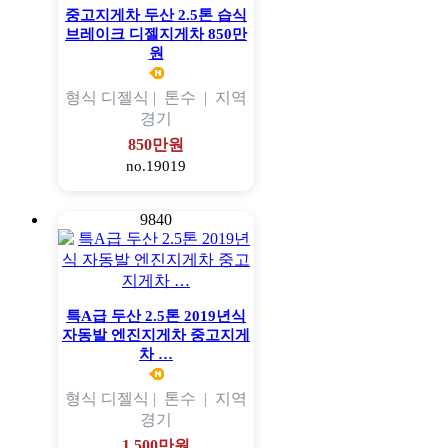
중고지게차 두산 2.5톤 습식
브레이크 디젤지게차 850만
원
형식
디젤식 |
톤수
|
지역
경기
850만원
no.19019
9840
특A급 두산 2.5톤 2019년식
자동발 엔진지게차 중고지게
차 …
형식
디젤식 |
톤수
|
지역
경기
1,500만원