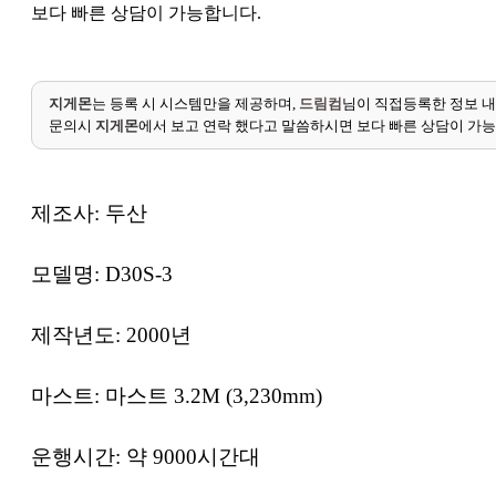
보다 빠른 상담이 가능합니다.
지게몬
는 등록 시 시스템만을 제공하며,
드림컴
님이 직접등록한 정보 내
문의시
지게몬
에서 보고 연락 했다고 말씀하시면 보다 빠른 상담이 가
제조사
:
두산
모델명
: D30S-3
제작년도
: 2000
년
마스트
:
마스트
3.2M (3,230mm)
운행시간
:
약
9000
시간대