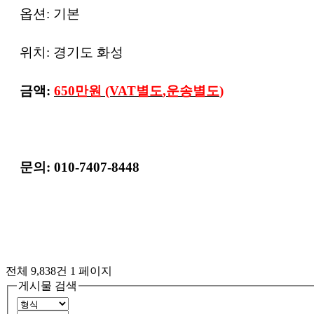
옵션
:
기본
위치
:
경기도 화성
금액
:
650
만원
(VAT
별도
,
운송별도
)
문의
: 010-7407-8448
전체 9,838건
1 페이지
게시물 검색