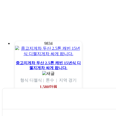
9834
중고지게차 두산 2.5톤 캐빈 15년식 디
젤지게차 싸게 팝니다.
형식
디젤식 |
톤수
|
지역
경기
1,580만원
no.19012
9833