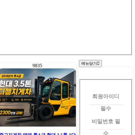
메뉴닫기
9835
회
원
회원아이디
로
그
필수
인
비밀번호
필
수