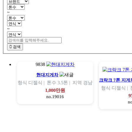
~
~
검색
9838
현대지게차
크락크 7톤 지게
형식
디젤식 |
톤수
3.5톤 |
지역
경남
형식
디젤식 |
1,000만원
9
no.19016
n