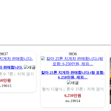
9837
9836
차 판매합니다.
칼마 25톤 지게차 판매합니다.(람 포함:
톤수
7톤 |
지역
경기
6,250만원, 제외…
50만원
o.19015
형식
디젤식 |
톤수
25톤 |
지역
경기
6,250만원
no.19014