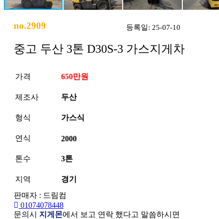
no.2909
등록일: 25-07-10
중고 두산 3톤 D30S-3 가스지게차
가격
650만원
제조사
두산
형식
가스식
연식
2000
톤수
3톤
지역
경기
판매자 : 드림컴
01074078448
문의시
지게몬
에서 보고 연락 했다고 말씀하시면