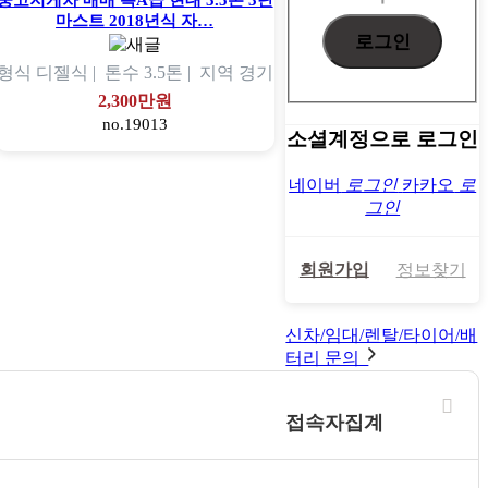
중고지게차 매매 특A급 현대 3.5톤 3단
마스트 2018년식 자…
형식
디젤식 |
톤수
3.5톤 |
지역
경기
2,300만원
no.19013
소셜계정으로 로그인
네이버
로그인
카카오
로
그인
회원가입
정보찾기
신차/임대/렌탈/타이어/배
터리 문의
접속자집계
9830