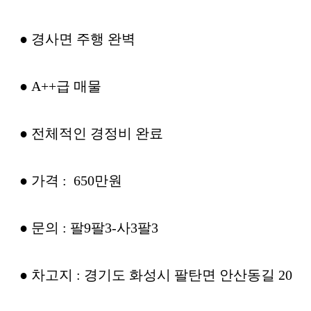
● 경사면 주행 완벽
● A++급 매물
● 전체적인 경정비 완료
● 가격 : 650만원
● 문의 : 팔9팔3-사3팔3
● 차고지 : 경기도 화성시 팔탄면 안산동길 20