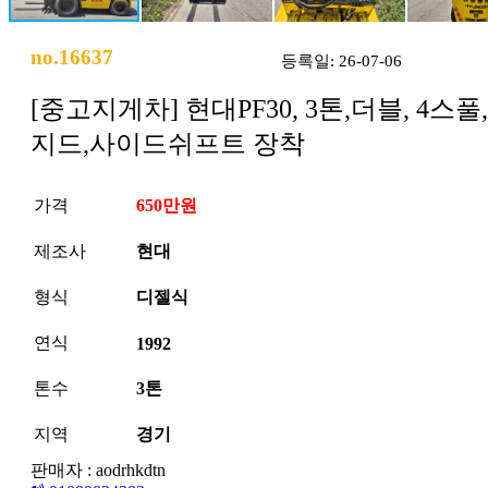
no.16637
등록일: 26-07-06
[중고지게차] 현대PF30, 3톤,더블, 4스풀
지드,사이드쉬프트 장착
가격
650만원
제조사
현대
형식
디젤식
연식
1992
톤수
3톤
지역
경기
판매자 : aodrhkdtn