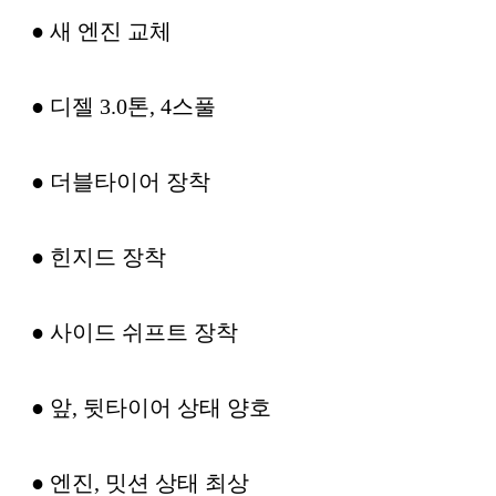
● 새 엔진 교체
● 디젤 3.0톤, 4스풀
● 더블타이어 장착
● 힌지드 장착
● 사이드 쉬프트 장착
● 앞, 뒷타이어 상태 양호
● 엔진, 밋션 상태 최상