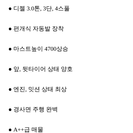
● 디젤 3.0톤, 3단, 4스풀
● 편개식 자동발 장착
● 마스트높이 4700상승
● 앞, 뒷타이어 상태 양호
● 엔진, 밋션 상태 최상
● 경사면 주행 완벽
● A++급 매물