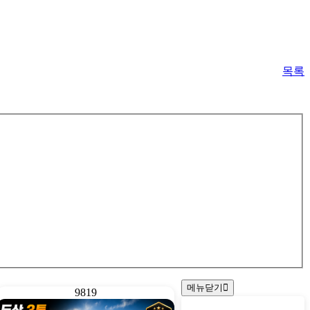
목록
메뉴닫기
9819