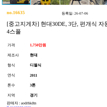
no.16635
등록일: 26-07-06
[중고지게차] 현대30DE, 3단, 편개식 자
4스풀
가격
1,750만원
제조사
현대
형식
디젤식
연식
2011
톤수
3톤
지역
경기
판매자 : aodrhkdtn