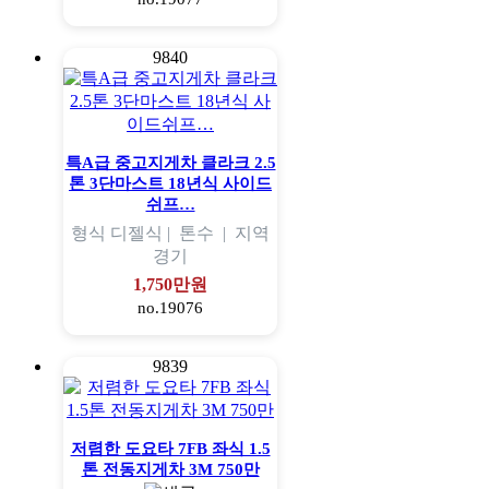
9840
특A급 중고지게차 클라크 2.5
톤 3단마스트 18년식 사이드
쉬프…
형식
디젤식 |
톤수
|
지역
경기
1,750만원
no.19076
9839
저렴한 도요타 7FB 좌식 1.5
톤 전동지게차 3M 750만