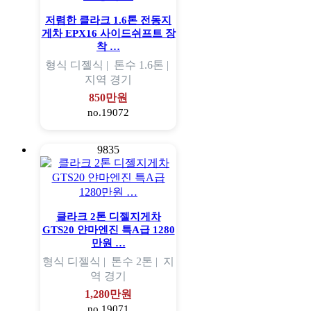
저렴한 클라크 1.6톤 전동지
게차 EPX16 사이드쉬프트 장
착 …
형식
디젤식 |
톤수
1.6톤 |
지역
경기
850만원
no.19072
9835
클라크 2톤 디젤지게차
GTS20 얀마엔진 특A급 1280
만원 …
형식
디젤식 |
톤수
2톤 |
지
역
경기
1,280만원
no.19071