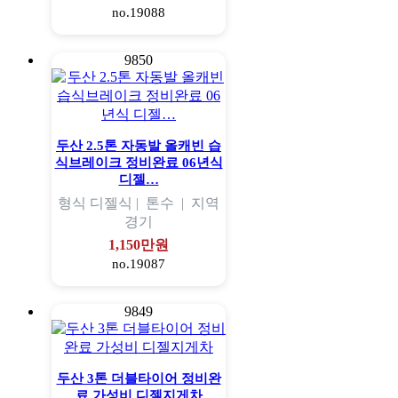
no.19088
9850
두산 2.5톤 자동발 올캐빈 습
식브레이크 정비완료 06년식
디젤…
형식
디젤식 |
톤수
|
지역
경기
1,150만원
no.19087
9849
두산 3톤 더블타이어 정비완
료 가성비 디젤지게차