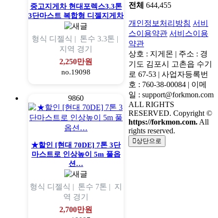
전체
644,455
중고지게차 현대포렉스3.3톤
3단마스트 복합형 디젤지게차
개인정보처리방침
서비
스이용약관
서비스이용
형식
디젤식 |
톤수
3.3톤 |
약관
지역
경기
상호 : 지게몬 | 주소 : 경
2,250만원
기도 김포시 고촌읍 수기
no.19098
로 67-53 | 사업자등록번
호 : 760-38-00084 | 이메
일 : support@forkmon.com
9860
ALL RIGHTS
RESERVED. Copyright ©
https://forkmon.com.
All
rights reserved.
상단으로
★할인 [현대 70DE] 7톤 3단
마스트로 인상높이 5m 풀옵
션…
형식
디젤식 |
톤수
7톤 |
지
역
경기
2,700만원