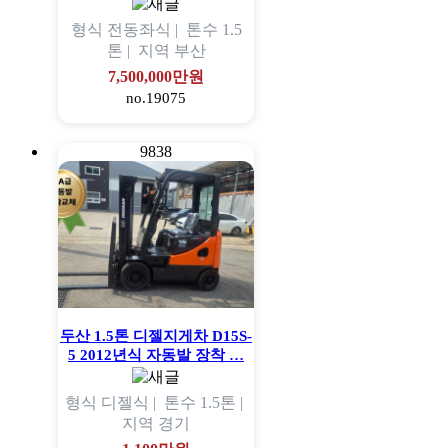
형식
전동좌식 |
톤수
1.5
톤 |
지역
부산
7,500,000만원
no.19075
9838
두산 1.5톤 디젤지게차 D15S-
5 2012년식 자동발 장착 …
형식
디젤식 |
톤수
1.5톤 |
지역
경기