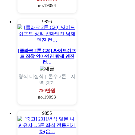
no.19094
9856
[클라크 2톤 C20] 싸이드쉬프
트 장착 얀마엔진 탐재 엔진
컨…
형식
디젤식 |
톤수
2톤 |
지
역
경기
750만원
no.19093
9855