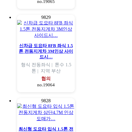
no.19065
9829
신차급 도요타 8FB 좌식 1.5
톤 전동지게차 3M인상 사이
드시…
형식
전동좌식 |
톤수
1.5
톤 |
지역
부산
협의
no.19064
9828
최신형 도요타 입식 1.5톤 전