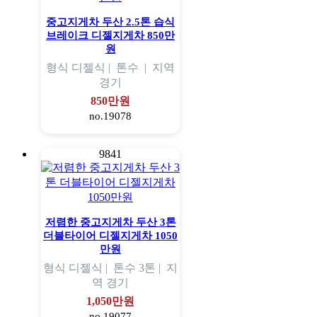
중고지게차 두산 2.5톤 습식
브레이크 디젤지게차 850만
원
형식
디젤식 |
톤수
|
지역
경기
850만원
no.19078
9841
저렴한 중고지게차 두산 3톤
더블타이어 디젤지게차 1050
만원
형식
디젤식 |
톤수
3톤 |
지
역
경기
1,050만원
no.19077