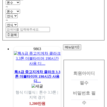
~
~
검색
메뉴닫기
9863
회
원
특A급 중고지게차 클라크 3.3
회원아이디
로
톤 더블타이어 190시간 사용
그
디…
필수
인
형식
디젤식 |
톤수
3.3톤 |
비밀번호
필
지역
경기
수
1,200만원