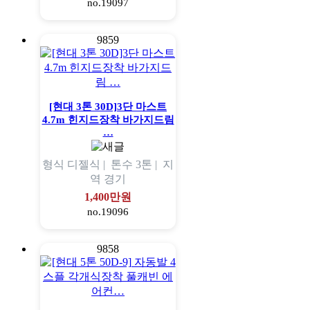
no.19097
9859
[현대 3톤 30D]3단 마스트
4.7m 힌지드장착 바가지드림
…
형식
디젤식 |
톤수
3톤 |
지
역
경기
1,400만원
no.19096
9858