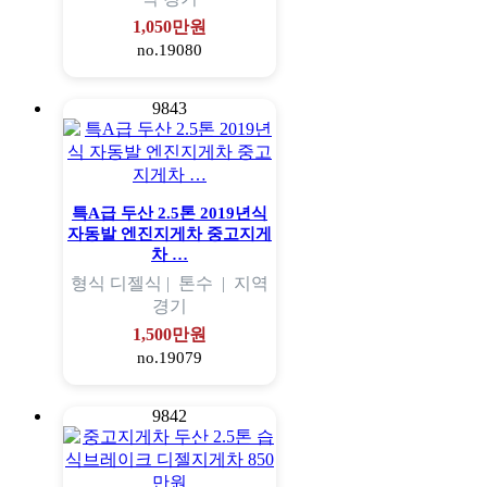
1,050만원
no.19080
9843
특A급 두산 2.5톤 2019년식
자동발 엔진지게차 중고지게
차 …
형식
디젤식 |
톤수
|
지역
경기
1,500만원
no.19079
9842