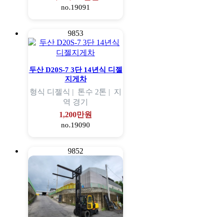
no.19091
9853
두산 D20S-7 3단 14년식 디젤
지게차
형식
디젤식 |
톤수
2톤 |
지
역
경기
1,200만원
no.19090
9852