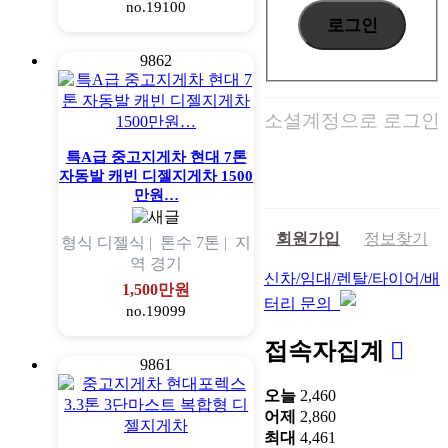
no.19100
9862
소셜계정으로 로그인
특A급 중고지게차 현대 7톤
자동발 캐빈 디젤지게차 1500
만원…
회원가입
정보찾기
형식
디젤식 |
톤수
7톤 |
지
역
경기
신차/임대/렌탈/타이어/배
1,500만원
터리 문의
no.19099
접속자집계
9861
오늘
2,460
어제
2,860
최대
4,461