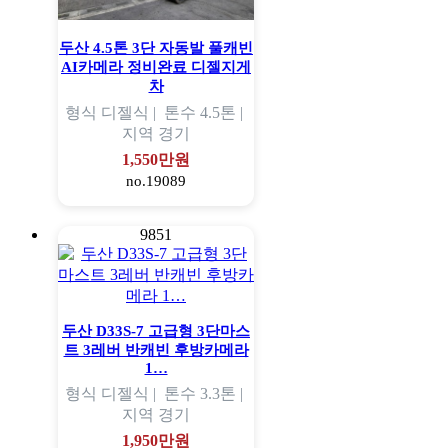
두산 4.5톤 3단 자동발 풀캐빈
AI카메라 정비완료 디젤지게
차
형식
디젤식 |
톤수
4.5톤 |
지역
경기
1,550만원
no.19089
9851
두산 D33S-7 고급형 3단마스
트 3레버 반캐빈 후방카메라
1…
형식
디젤식 |
톤수
3.3톤 |
지역
경기
1,950만원