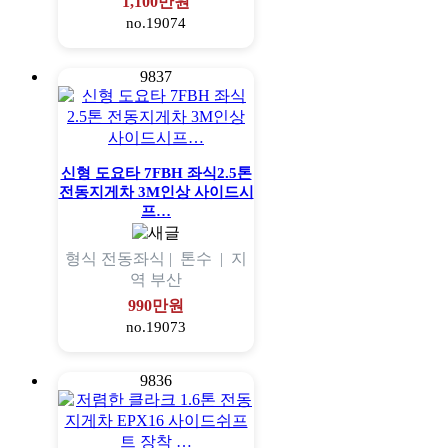
1,100만원
no.19074
9837
신형 도요타 7FBH 좌식2.5톤
전동지게차 3M인상 사이드시
프…
형식
전동좌식 |
톤수
|
지
역
부산
990만원
no.19073
9836