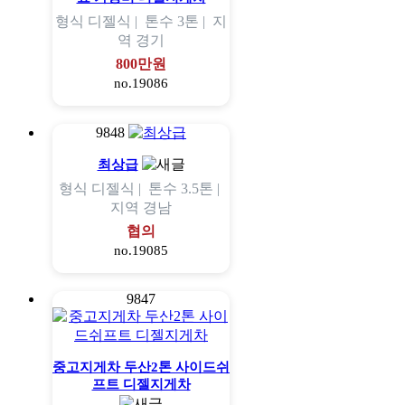
형식
디젤식 |
톤수
3톤 |
지
역
경기
800만원
no.19086
9848
최상급
형식
디젤식 |
톤수
3.5톤 |
지역
경남
협의
no.19085
9847
중고지게차 두산2톤 사이드쉬
프트 디젤지게차