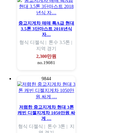
중고지게차 매매 특A급 현대
3.5톤 3단마스트 2018년식
자…
형식
디젤식 |
톤수
3.5톤 |
지역
경기
2,300만원
no.19081
9844
저렴한 중고지게차 현대 3톤
캐빈 디젤지게차 1050만원 싸
게 …
형식
디젤식 |
톤수
3톤 |
지
역
경기