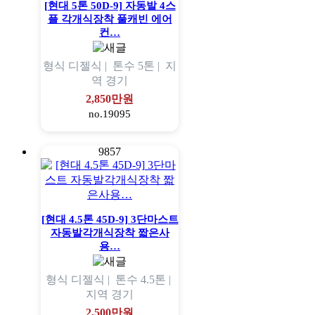
[현대 5톤 50D-9] 자동발 4스
플 각개식장착 풀캐빈 에어
컨…
형식
디젤식 |
톤수
5톤 |
지
역
경기
2,850만원
no.19095
9857
[현대 4.5톤 45D-9] 3단마스트
자동발각개식장착 짧은사
용…
형식
디젤식 |
톤수
4.5톤 |
지역
경기
2,500만원