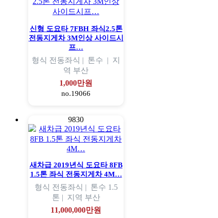
신형 도요타 7FBH 좌식2.5톤
전동지게차 3M인상 사이드시
프…
형식
전동좌식 |
톤수
|
지
역
부산
1,000만원
no.19066
9830
새차급 2019년식 도요타 8FB
1.5톤 좌식 전동지게차 4M…
형식
전동좌식 |
톤수
1.5
톤 |
지역
부산
11,000,000만원