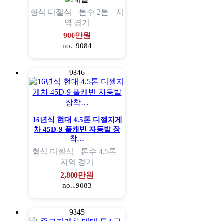
형식
디젤식 |
톤수
2톤 |
지
역
경기
900만원
no.19084
9846
16년식 현대 4.5톤 디젤지게
차 45D-9 풀캐빈 자동발 장
착…
형식
디젤식 |
톤수
4.5톤 |
지역
경기
2,800만원
no.19083
9845