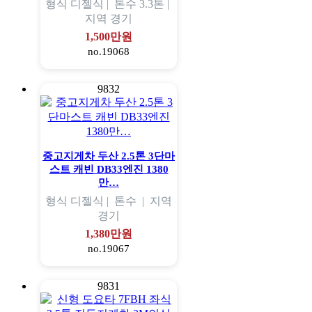
형식
디젤식 |
톤수
3.3톤 |
지역
경기
1,500만원
no.19068
9832
중고지게차 두산 2.5톤 3단마
스트 캐빈 DB33엔진 1380
만…
형식
디젤식 |
톤수
|
지역
경기
1,380만원
no.19067
9831