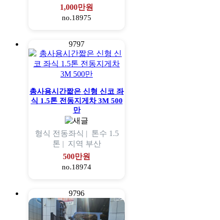
1,000만원
no.18975
9797
총사용시간짧은 신형 신코 좌
식 1.5톤 전동지게차 3M 500
만
형식
전동좌식 |
톤수
1.5
톤 |
지역
부산
500만원
no.18974
9796