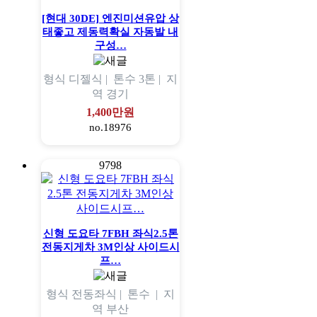
[현대 30DE] 엔진미션유압 상
태좋고 제동력확실 자동발 내
구성…
형식
디젤식 |
톤수
3톤 |
지
역
경기
1,400만원
no.18976
9798
신형 도요타 7FBH 좌식2.5톤
전동지게차 3M인상 사이드시
프…
형식
전동좌식 |
톤수
|
지
역
부산