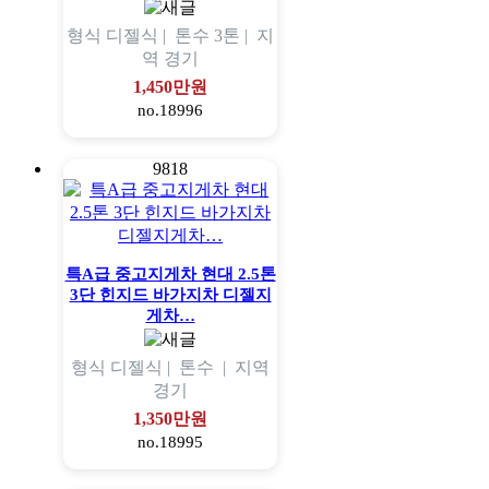
형식
디젤식 |
톤수
3톤 |
지
역
경기
1,450만원
no.18996
9818
특A급 중고지게차 현대 2.5톤
3단 힌지드 바가지차 디젤지
게차…
형식
디젤식 |
톤수
|
지역
경기
1,350만원
no.18995