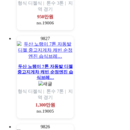
형식
디젤식 |
톤수
3톤 |
지
역
경기
950만원
no.19006
9827
두산 노랭이 7톤 자동발 디젤
중고지게차 캐빈 순정엔진 습
식브레…
형식
디젤식 |
톤수
7톤 |
지
역
경기
1,300만원
no.19005
9826