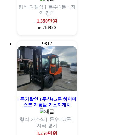
형식
디젤식 |
톤수
2톤 |
지
역
경기
1,350만원
no.18990
9812
[ 특가할인 ] 두산4.5톤 하이마
스트 자동발 가스지게차
형식
가스식 |
톤수
4.5톤 |
지역
경기
1,250만원