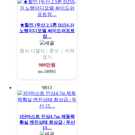
★할인 [두산 2.5톤 D25S-3]
노랭이디모델 싸이드쉬프트
장…
형식
디젤식 |
톤수
|
지역
경기
980만원
no.18991
9813
3단마스트 인상4.7m 제동력
확실 엔진상태 최상급 / 두산
15…