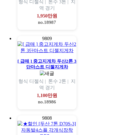
형식
디젤식 |
톤수
3톤 |
지
역
경기
1,950만원
no.18987
9809
[ 급매 ] 중고지게차 두산2톤 3
단마스트 디젤지게차
형식
디젤식 |
톤수
2톤 |
지
역
경기
1,100만원
no.18986
9808