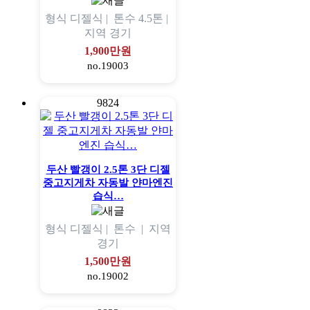
형식
디젤식 |
톤수
4.5톤 |
지역
경기
1,900만원
no.19003
9824
두산 빨갱이 2.5톤 3단 디젤
중고지게차 자동발 얀마엔진
습식…
형식
디젤식 |
톤수
|
지역
경기
1,500만원
no.19002