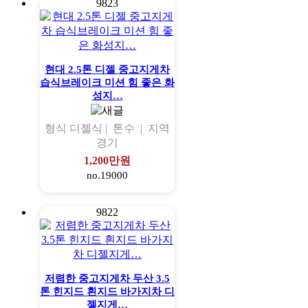
9823
현대 2.5톤 디젤 중고지게차
습식브레이크 미션 힘 좋은 화
성지…
형식
디젤식 |
톤수
|
지역
경기
1,200만원
no.19000
9822
저렴한 중고지게차 두산 3.5
톤 힌지드 흰지드 바가지차 디
젤지게…