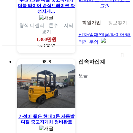
두산 2.5톤 디젤 중고지게차
더블 타이어 습식브레이크 화
그인
성지게…
회원가입
정보찾기
형식
디젤식 |
톤수
|
지역
경기
신차/임대/렌탈/타이어/배
1,300만원
터리 문의
no.19007
접속자집계
9828
오늘
가성비 좋은 현대 3톤 자동발
디젤 중고지게차 정비완료