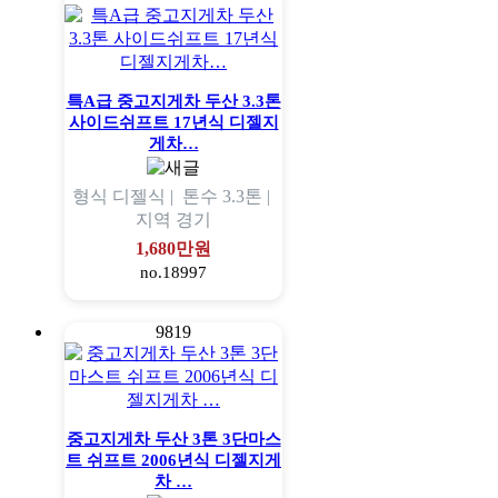
특A급 중고지게차 두산 3.3톤
사이드쉬프트 17년식 디젤지
게차…
형식
디젤식 |
톤수
3.3톤 |
지역
경기
1,680만원
no.18997
9819
중고지게차 두산 3톤 3단마스
트 쉬프트 2006년식 디젤지게
차 …