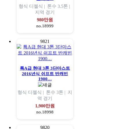
형식
디젤식 |
톤수
3.5톤 |
지역
경기
980만원
no.18999
9821
특A급 현대 3톤 3단마스트
2016년식 쉬프트 반캐빈
1900…
형식
디젤식 |
톤수
3톤 |
지
역
경기
1,900만원
no.18998
9820