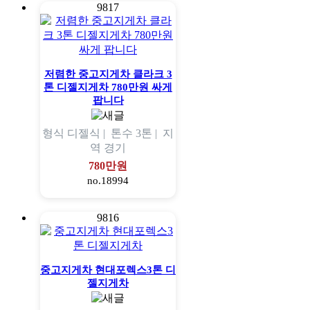
9817
저렴한 중고지게차 클라크 3
톤 디젤지게차 780만원 싸게
팝니다
형식
디젤식 |
톤수
3톤 |
지
역
경기
780만원
no.18994
9816
중고지게차 현대포렉스3톤 디
젤지게차