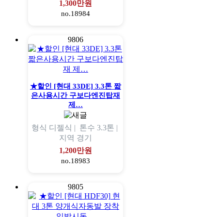
1,300만원
no.18984
9806
★할인 [현대 33DE] 3.3톤 짧
은사용시간 구보다엔진탑재
제…
형식
디젤식 |
톤수
3.3톤 |
지역
경기
1,200만원
no.18983
9805