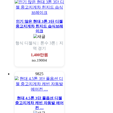
인기 많은 현대 3톤 3단 디젤
중고지게차 힌지드 습식브레
이크
형식
디젤식 |
톤수
3톤 |
지
역
경기
1,400만원
no.19004
9825
현대 4.5톤 3단 풀옵션 디젤
중고지게차 캐빈 자동발 에어
컨 …