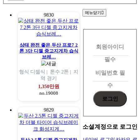
메뉴닫기
9830
회
원
상태 완전 좋은 두산 프로7 2
회원아이디
로
톤 3단 디젤 중고지게차 습식
그
브레…
필수
인
형식
디젤식 |
톤수
2톤 |
지
비밀번호
필
역
경기
수
1,350만원
no.19008
9829
소셜계정으로 로그인
네이버
로그인
카카오
로