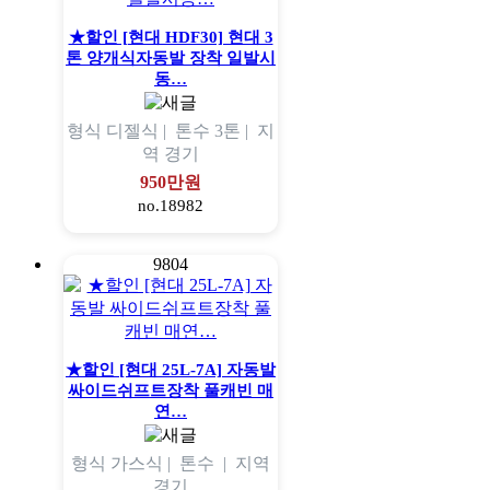
★할인 [현대 HDF30] 현대 3
톤 양개식자동발 장착 일발시
동…
형식
디젤식 |
톤수
3톤 |
지
역
경기
950만원
no.18982
9804
★할인 [현대 25L-7A] 자동발
싸이드쉬프트장착 풀캐빈 매
연…
형식
가스식 |
톤수
|
지역
경기