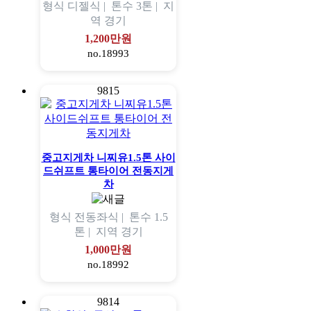
형식
디젤식 |
톤수
3톤 |
지
역
경기
1,200만원
no.18993
9815
중고지게차 니찌유1.5톤 사이
드쉬프트 통타이어 전동지게
차
형식
전동좌식 |
톤수
1.5
톤 |
지역
경기
1,000만원
no.18992
9814