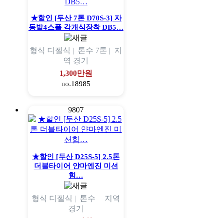
★할인 [두산 7톤 D70S-3] 자
동발4스플 각개식장착 DB5…
형식
디젤식 |
톤수
7톤 |
지
역
경기
1,300만원
no.18985
9807
★할인 [두산 D25S-5] 2.5톤
더블타이어 얀마엔진 미션
힘…
형식
디젤식 |
톤수
|
지역
경기