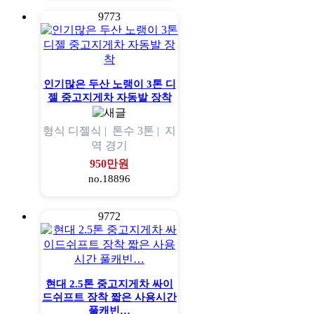
9773
인기많은 두산 노랭이 3톤 디
젤 중고지게차 자동발 장착
형식
디젤식 |
톤수
3톤 |
지
역
경기
950만원
no.18896
9772
현대 2.5톤 중고지게차 싸이
드쉬프트 장착 짧은 사용시간
풀캐빈…