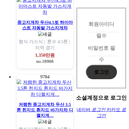
회
원
중고지게차 두산4.5토 하이마
회원아이디
로
스트 자동발 가스지게차
그
필수
형식
가스식 |
톤수
4.5톤 |
인
비밀번호
필
지역
경기
1,350만원
수
no.18908
9784
소셜계정으로 로그인
저렴한 중고지게차 두산 3.5
네이버
로그인
카카오
로
톤 힌지드 흰지드 바가지차 디
젤지게…
그인