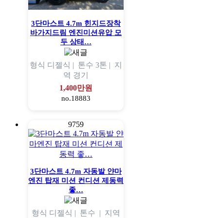
3단마스트 4.7m 힌지드장착
바가지드림 엔진미션유압 모
두 상태…
형식
디젤식 |
톤수
3톤 |
지
역
경기
1,400만원
no.18883
9759
3단마스트 4.7m 자동발 얀마
엔진 탑재 미션 컨디션 제동력
좋…
형식
디젤식 |
톤수
|
지역