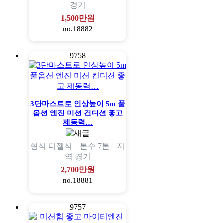
경기
1,500만원
no.18882
9758
3단마스트로 인상높이 5m 풀
옵션 엔진 미션 컨디션 좋고
제동력…
형식
디젤식 |
톤수
7톤 |
지
역
경기
2,700만원
no.18881
9757