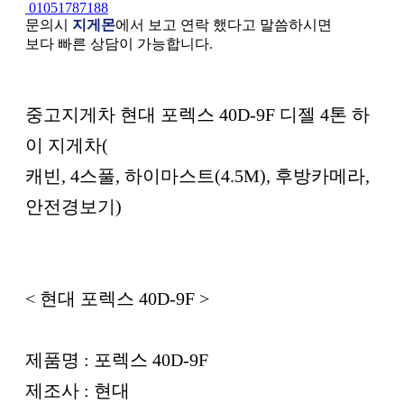
01051787188
문의시
지게몬
에서 보고 연락 했다고 말씀하시면
보다 빠른 상담이 가능합니다.
본문
중고지게차 현대 포렉스 40D-9F 디젤 4톤 하
이 지게차(
캐빈, 4스풀, 하이마스트(4.5M), 후방카메라,
안전경보기)
< 현대 포렉스 40D-9F >
제품명 : 포렉스 40D-9F
제조사 : 현대