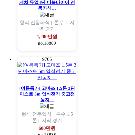
게차 듀얼3단 더블타이어 전
동좌식…
형식
전동좌식 |
톤수
|
지
역
경기
1,200만원
no.18889
9765
[여름특가] 고마쯔 1.5톤 3단
마스트 5m 입식전기 중고전
동지…
형식
전동입식 |
톤수
1.5
톤 |
지역
경기
600만원
no.18888