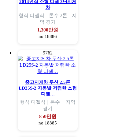
2014년식 소형 디젤 3단지게
차
형식
디젤식 |
톤수
2톤 |
지
역
경기
1,300만원
no.18886
9762
중고지게차 두산 2.5톤
LD25S-2 자동발 저렴한 소형
디젤…
형식
디젤식 |
톤수
|
지역
경기
850만원
no.18885