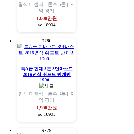
형식
디젤식 |
톤수
5톤 |
지
역
경기
1,900만원
no.18904
9780
특A급 현대 3톤 3단마스트
2016년식 쉬프트 반캐빈
1900…
형식
디젤식 |
톤수
3톤 |
지
역
경기
1,900만원
no.18903
9779