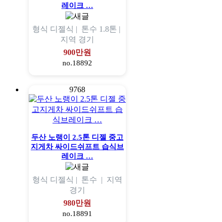
레이크 …
형식
디젤식 |
톤수
1.8톤 |
지역
경기
900만원
no.18892
9768
두산 노랭이 2.5톤 디젤 중고
지게차 싸이드쉬프트 습식브
레이크 …
형식
디젤식 |
톤수
|
지역
경기
980만원
no.18891