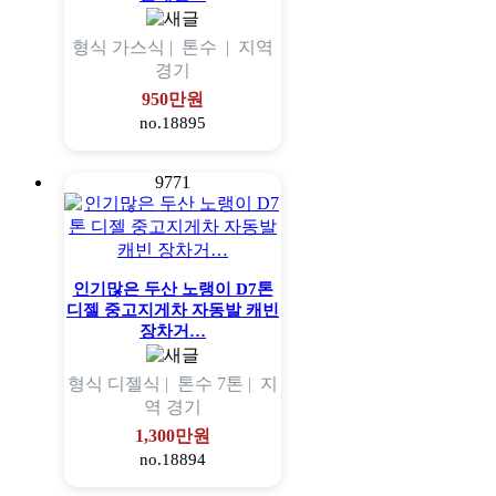
형식
가스식 |
톤수
|
지역
경기
950만원
no.18895
9771
인기많은 두산 노랭이 D7톤
디젤 중고지게차 자동발 캐빈
장차거…
형식
디젤식 |
톤수
7톤 |
지
역
경기
1,300만원
no.18894