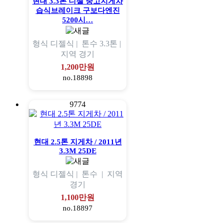
현대 3.3톤 디젤 중고지게차
습식브레이크 구보다엔진
5200시…
형식
디젤식 |
톤수
3.3톤 |
지역
경기
1,200만원
no.18898
9774
현대 2.5톤 지게차 / 2011년
3.3M 25DE
형식
디젤식 |
톤수
|
지역
경기
1,100만원
no.18897