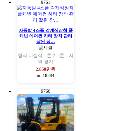
9761
자동발 4스플 각개식장착 풀
캐빈 에어컨 히터 장착 관리
잘된 장…
형식
디젤식 |
톤수
5톤 |
지
역
경기
2,850만원
no.18884
9760