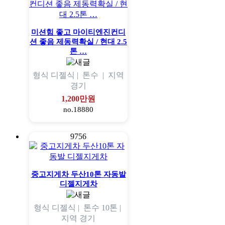
미션힘 좋고 마이티엔진컨디
션 좋음 제동력확실 / 현대 2.5
톤 …
형식
디젤식 |
톤수
|
지역
경기
1,200만원
no.18880
9756
중고지게차 두산10톤 자동발
디젤지게차
형식
디젤식 |
톤수
10톤 |
지역
경기