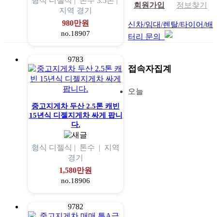
형식
디젤식 |
톤수
3.5톤 |
회원가입
정보찾기
지역
경기
980만원
신차/임대/렌탈/타이어/배
no.18907
터리 문의
9783
접속자집계
오늘
중고지게차 두산 2.5톤 캐빈
15년식 디젤지게차 싸게 팝니
다.
형식
디젤식 |
톤수
|
지역
경기
1,580만원
no.18906
9782