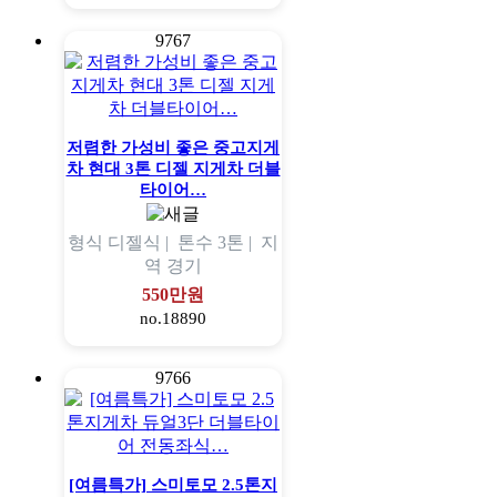
9767
저렴한 가성비 좋은 중고지게
차 현대 3톤 디젤 지게차 더블
타이어…
형식
디젤식 |
톤수
3톤 |
지
역
경기
550만원
no.18890
9766
[여름특가] 스미토모 2.5톤지