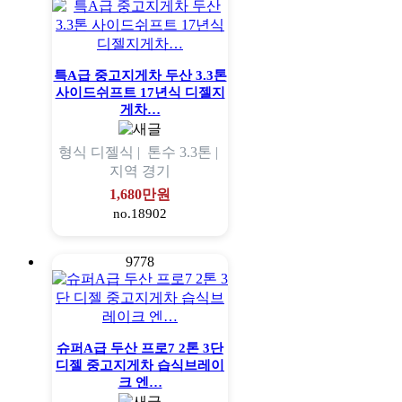
특A급 중고지게차 두산 3.3톤
사이드쉬프트 17년식 디젤지
게차…
형식
디젤식 |
톤수
3.3톤 |
지역
경기
1,680만원
no.18902
9778
슈퍼A급 두산 프로7 2톤 3단
디젤 중고지게차 습식브레이
크 엔…