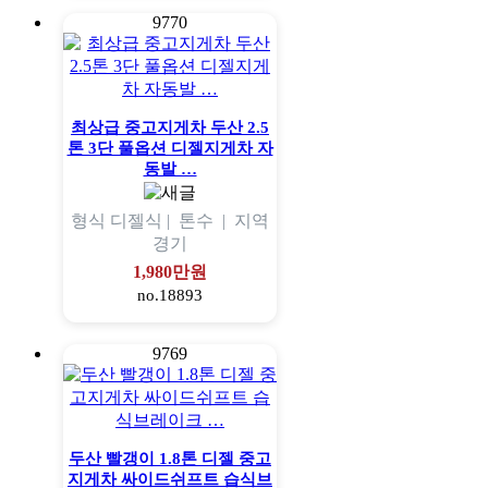
9770
최상급 중고지게차 두산 2.5
톤 3단 풀옵션 디젤지게차 자
동발 …
형식
디젤식 |
톤수
|
지역
경기
1,980만원
no.18893
9769
두산 빨갱이 1.8톤 디젤 중고
지게차 싸이드쉬프트 습식브