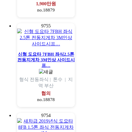
1,900만원
no.18879
9755
신형 도요타 7FBH 좌식2.5톤
전동지게차 3M인상 사이드시
프…
형식
전동좌식 |
톤수
|
지
역
부산
협의
no.18878
9754