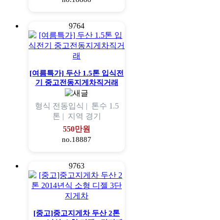
9764
[여름특가] 두산 1.5톤 입식전
기 중고전동지게차직거래
형식
전동입식 |
톤수
1.5
톤 |
지역
경기
550만원
no.18887
9763
[중고]중고지게차 두산 2톤