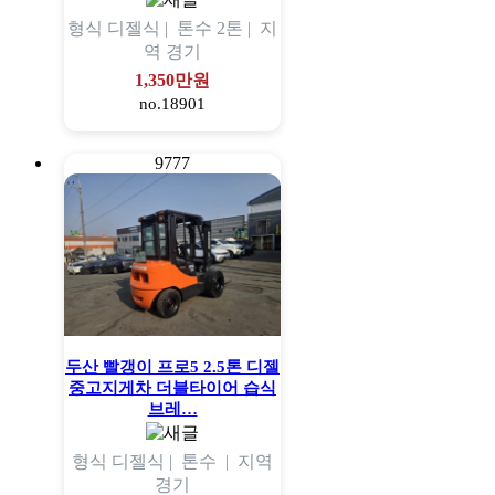
형식
디젤식 |
톤수
2톤 |
지
역
경기
1,350만원
no.18901
9777
두산 빨갱이 프로5 2.5톤 디젤
중고지게차 더블타이어 습식
브레…
형식
디젤식 |
톤수
|
지역
경기