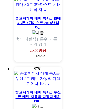
중고지게차 매매 특A급 현대
3.5톤 3단마스트 2018년식
자…
형식
디젤식 |
톤수
3.5톤 |
지역
경기
2,300만원
no.18905
9781
중고지게차 매매 특A급 두산
5톤 캐빈 자동발 디젤지게차
190…