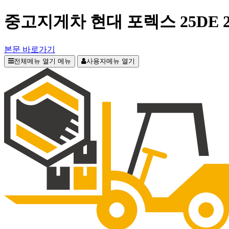
중고지게차 현대 포렉스 25DE 
본문 바로가기
전체메뉴 열기
메뉴
사용자메뉴 열기