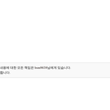
 내용에 대한 모든 책임은
bsm9659
님에게 있습니다.
능합니다.