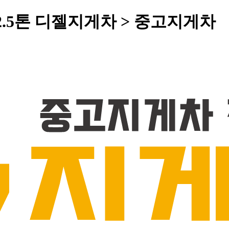
2.5톤 디젤지게차 > 중고지게차