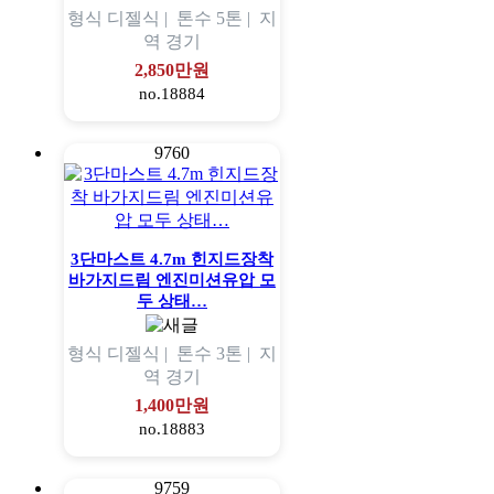
형식
디젤식 |
톤수
5톤 |
지
역
경기
2,850만원
no.18884
9760
3단마스트 4.7m 힌지드장착
바가지드림 엔진미션유압 모
두 상태…
형식
디젤식 |
톤수
3톤 |
지
역
경기
1,400만원
no.18883
9759