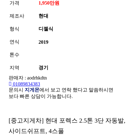
가격
1,950만원
제조사
현대
형식
디젤식
연식
2019
톤수
지역
경기
판매자 : aodrhkdtn
01089834383
문의시
지게몬
에서 보고 연락 했다고 말씀하시면
보다 빠른 상담이 가능합니다.
본문
[중고지게차] 현대 포렉스 2.5톤 3단 자동발,
사이드쉬프트, 4스풀