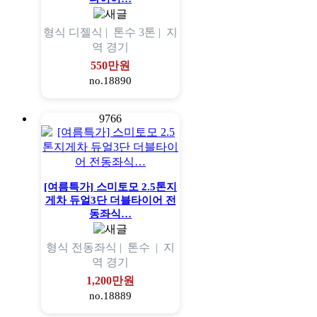
형식
디젤식 |
톤수
3톤 |
지
역
경기
550만원
no.18890
9766
[여름특가] 스미토모 2.5톤지
게차 듀얼3단 더블타이어 전
동좌식…
형식
전동좌식 |
톤수
|
지
역
경기
1,200만원
no.18889