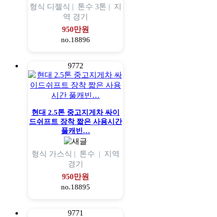
형식
디젤식 |
톤수
3톤 |
지
역
경기
950만원
no.18896
9772
현대 2.5톤 중고지게차 싸이
드쉬프트 장착 짧은 사용시간
풀캐빈…
형식
가스식 |
톤수
|
지역
경기
950만원
no.18895
9771