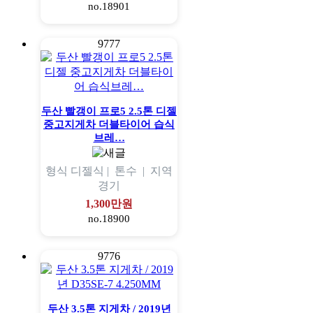
no.18901
9777
두산 빨갱이 프로5 2.5톤 디젤
중고지게차 더블타이어 습식
브레…
형식
디젤식 |
톤수
|
지역
경기
1,300만원
no.18900
9776
두산 3.5톤 지게차 / 2019년