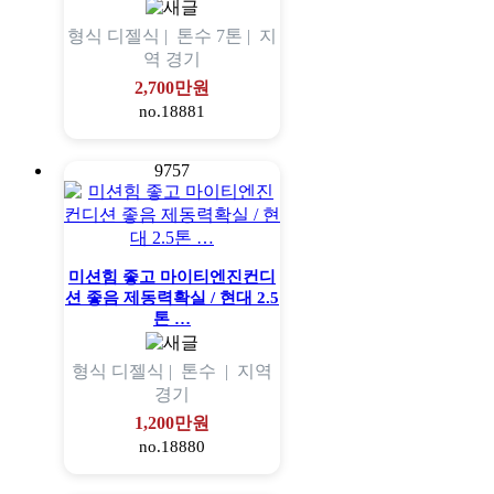
형식
디젤식 |
톤수
7톤 |
지
역
경기
2,700만원
no.18881
9757
미션힘 좋고 마이티엔진컨디
션 좋음 제동력확실 / 현대 2.5
톤 …
형식
디젤식 |
톤수
|
지역
경기
1,200만원
no.18880