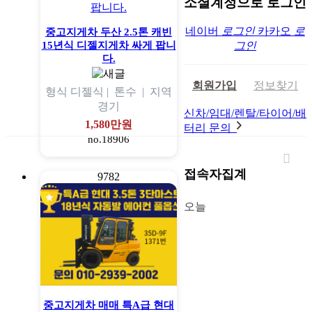
소셜계정으로 로그인
네이버
로그인
카카오
로
중고지게차 두산 2.5톤 캐빈
15년식 디젤지게차 싸게 팝니
그인
다.
회원가입
정보찾기
형식
디젤식 |
톤수
|
지역
경기
신차/임대/렌탈/타이어/배
1,580만원
터리 문의
no.18906
접속자집계
9782
오늘
중고지게차 매매 특A급 현대