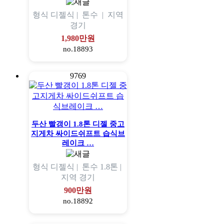
형식
디젤식 |
톤수
|
지역
경기
1,980만원
no.18893
9769
두산 빨갱이 1.8톤 디젤 중고
지게차 싸이드쉬프트 습식브
레이크 …
형식
디젤식 |
톤수
1.8톤 |
지역
경기
900만원
no.18892