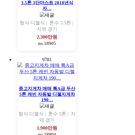
3.5톤 3단마스트 2018년식
자…
형식
디젤식 |
톤수
3.5톤 |
지역
경기
2,300만원
no.18905
9781
중고지게차 매매 특A급 두산
5톤 캐빈 자동발 디젤지게차
190…
형식
디젤식 |
톤수
5톤 |
지
역
경기
1,900만원
no.18904