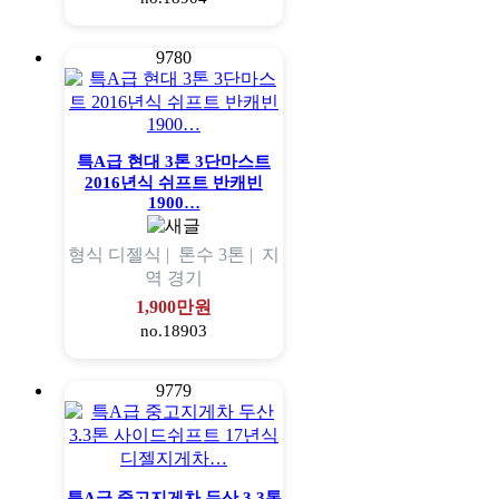
9780
특A급 현대 3톤 3단마스트
2016년식 쉬프트 반캐빈
1900…
형식
디젤식 |
톤수
3톤 |
지
역
경기
1,900만원
no.18903
9779
특A급 중고지게차 두산 3.3톤