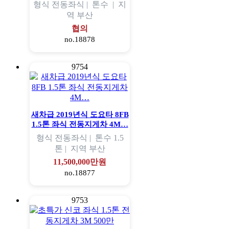
형식
전동좌식 |
톤수
|
지
역
부산
협의
no.18878
9754
새차급 2019년식 도요타 8FB
1.5톤 좌식 전동지게차 4M…
형식
전동좌식 |
톤수
1.5
톤 |
지역
부산
11,500,000만원
no.18877
9753