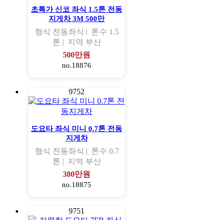
초특가 신코 좌식 1.5톤 전동
지게차 3M 500만
형식
전동좌식 |
톤수
1.5
톤 |
지역
부산
500만원
no.18876
9752
도요타 좌식 미니 0.7톤 전동
지게차
형식
전동좌식 |
톤수
0.7
톤 |
지역
부산
380만원
no.18875
9751