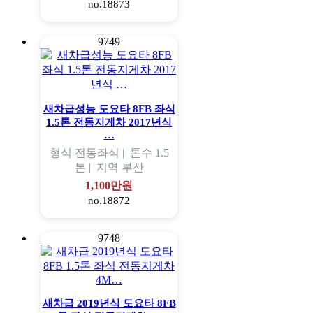
no.18873
9749
새차급성능 도요타 8FB 좌식
1.5톤 전동지게차 2017년식
…
형식
전동좌식 |
톤수
1.5
톤 |
지역
부산
1,100만원
no.18872
9748
새차급 2019년식 도요타 8FB