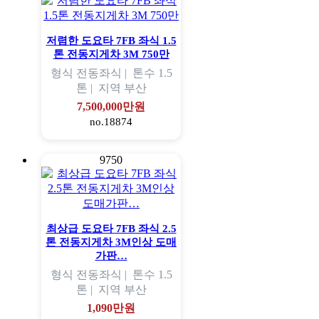
저렴한 도요타 7FB 좌식 1.5
톤 전동지게차 3M 750만
형식
전동좌식 |
톤수
1.5
톤 |
지역
부산
7,500,000만원
no.18874
9750
최상급 도요타 7FB 좌식 2.5
톤 전동지게차 3M인상 도매
가판…
형식
전동좌식 |
톤수
1.5
톤 |
지역
부산
1,090만원