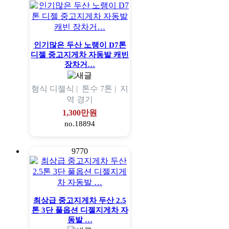
인기많은 두산 노랭이 D7톤
디젤 중고지게차 자동발 캐빈
장차거…
형식
디젤식 |
톤수
7톤 |
지
역
경기
1,300만원
no.18894
9770
최상급 중고지게차 두산 2.5
톤 3단 풀옵션 디젤지게차 자
동발 …