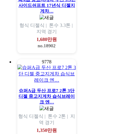
사이드쉬프트 17년식 디젤지
게차…
형식
디젤식 |
톤수
3.3톤 |
지역
경기
1,680만원
no.18902
9778
슈퍼A급 두산 프로7 2톤 3단
디젤 중고지게차 습식브레이
크 엔…
형식
디젤식 |
톤수
2톤 |
지
역
경기
1,350만원