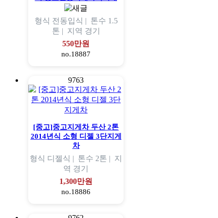
형식
전동입식 |
톤수
1.5
톤 |
지역
경기
550만원
no.18887
9763
[중고]중고지게차 두산 2톤
2014년식 소형 디젤 3단지게
차
형식
디젤식 |
톤수
2톤 |
지
역
경기
1,300만원
no.18886
9762