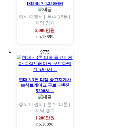
D35SE-7 4.250MM
형식
디젤식 |
톤수
3.5톤 |
지역
경기
2,000만원
no.18899
9775
현대 3.3톤 디젤 중고지게차
습식브레이크 구보다엔진
5200시…
형식
디젤식 |
톤수
3.3톤 |
지역
경기
1,200만원
no.18898