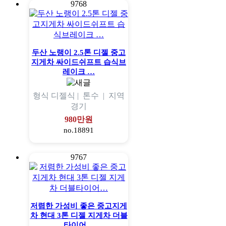
9768
두산 노랭이 2.5톤 디젤 중고
지게차 싸이드쉬프트 습식브
레이크 …
형식
디젤식 |
톤수
|
지역
경기
980만원
no.18891
9767
저렴한 가성비 좋은 중고지게
차 현대 3톤 디젤 지게차 더블
타이어…