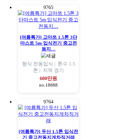
9765
[여름특가] 고마쯔 1.5톤 3단
마스트 5m 입식전기 중고전
동지…
형식
전동입식 |
톤수
1.5
톤 |
지역
경기
600만원
no.18888
9764
[여름특가] 두산 1.5톤 입식전
기 중고전동지게차직거래