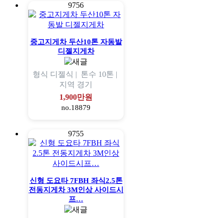
9756
중고지게차 두산10톤 자동발
디젤지게차
형식
디젤식 |
톤수
10톤 |
지역
경기
1,900만원
no.18879
9755
신형 도요타 7FBH 좌식2.5톤
전동지게차 3M인상 사이드시
프…