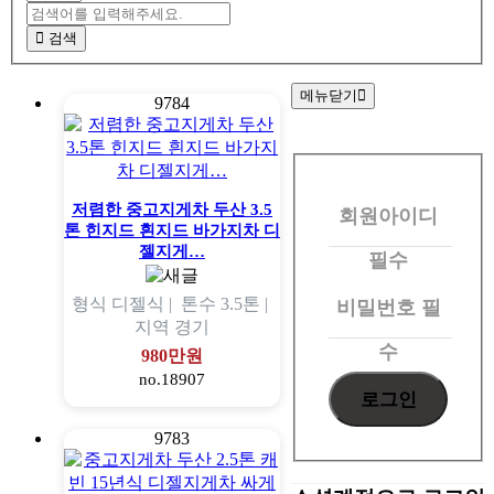
검색
메뉴닫기
9784
회
원
저렴한 중고지게차 두산 3.5
회원아이디
로
톤 힌지드 흰지드 바가지차 디
그
젤지게…
필수
인
형식
디젤식 |
톤수
3.5톤 |
비밀번호
필
지역
경기
수
980만원
no.18907
9783