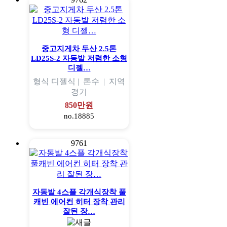
중고지게차 두산 2.5톤
LD25S-2 자동발 저렴한 소형
디젤…
형식
디젤식 |
톤수
|
지역
경기
850만원
no.18885
9761
자동발 4스플 각개식장착 풀
캐빈 에어컨 히터 장착 관리
잘된 장…