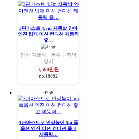
3단마스트 4.7m 자동발 얀마
엔진 탑재 미션 컨디션 제동력
좋…
형식
디젤식 |
톤수
|
지역
경기
1,500만원
no.18882
9758
3단마스트로 인상높이 5m 풀
옵션 엔진 미션 컨디션 좋고
제동력…