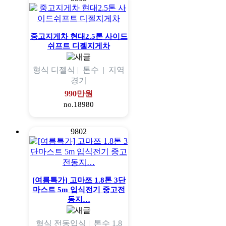
중고지게차 현대2.5톤 사이드
쉬프트 디젤지게차
형식
디젤식 |
톤수
|
지역
경기
990만원
no.18980
9802
[여름특가] 고마쯔 1.8톤 3단
마스트 5m 입식전기 중고전
동지…
형식
전동입식 |
톤수
1.8