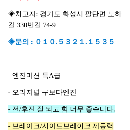
◈차고지: 경기도 화성시 팔탄면 노하
길 330번길 74-9
◈문의 : ０１０.５３２１.１５３５
- 엔진미션 특A급
- 오리지널 구보다엔진
- 전/후진 잘 되고 힘 너무 좋습니다.
- 브레이크/사이드브레이크 제동력