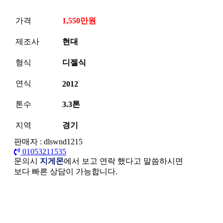
가격
1,550만원
제조사
현대
형식
디젤식
연식
2012
톤수
3.3톤
지역
경기
판매자 : dlswnd1215
01053211535
문의시
지게몬
에서 보고 연락 했다고 말씀하시면
보다 빠른 상담이 가능합니다.
본문