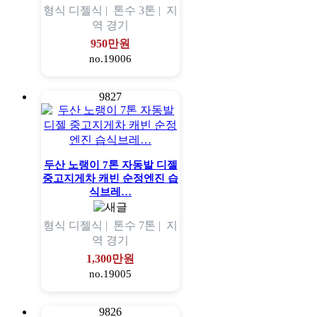
형식
디젤식 |
톤수
3톤 |
지
역
경기
950만원
no.19006
9827
두산 노랭이 7톤 자동발 디젤
중고지게차 캐빈 순정엔진 습
식브레…
형식
디젤식 |
톤수
7톤 |
지
역
경기
1,300만원
no.19005
9826