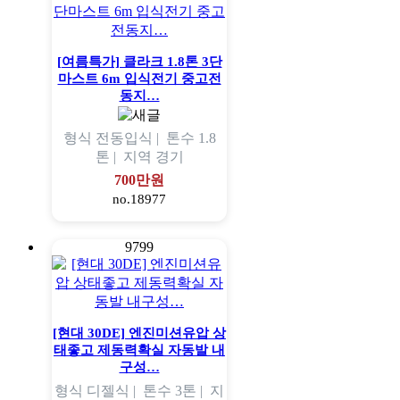
[여름특가] 클라크 1.8톤 3단
마스트 6m 입식전기 중고전
동지…
형식
전동입식 |
톤수
1.8
톤 |
지역
경기
700만원
no.18977
9799
[현대 30DE] 엔진미션유압 상
태좋고 제동력확실 자동발 내
구성…
형식
디젤식 |
톤수
3톤 |
지