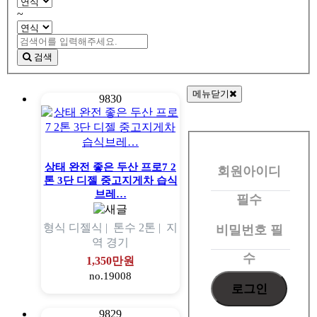
~
검색
메뉴닫기
9830
회
원
상태 완전 좋은 두산 프로7 2
회원아이디
로
톤 3단 디젤 중고지게차 습식
그
브레…
필수
인
형식
디젤식 |
톤수
2톤 |
지
비밀번호
필
역
경기
수
1,350만원
no.19008
9829