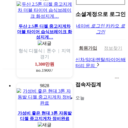
소셜계정으로 로그인
네이버
로그인
카카오
로
두산 2.5톤 디젤 중고지게차
더블 타이어 습식브레이크 화
그인
성지게…
회원가입
정보찾기
형식
디젤식 |
톤수
|
지역
경기
신차/임대/렌탈/타이어/배
1,300만원
터리 문의
no.19007
접속자집계
9828
오늘
가성비 좋은 현대 3톤 자동발
디젤 중고지게차 정비완료