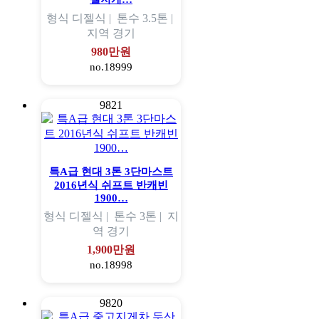
형식
디젤식 |
톤수
3.5톤 |
지역
경기
980만원
no.18999
9821
특A급 현대 3톤 3단마스트
2016년식 쉬프트 반캐빈
1900…
형식
디젤식 |
톤수
3톤 |
지
역
경기
1,900만원
no.18998
9820