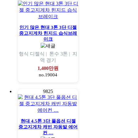
인기 많은 현대 3톤 3단 디젤
중고지게차 힌지드 습식브레
이크
형식
디젤식 |
톤수
3톤 |
지
역
경기
1,400만원
no.19004
9825
현대 4.5톤 3단 풀옵션 디젤
중고지게차 캐빈 자동발 에어
컨 …