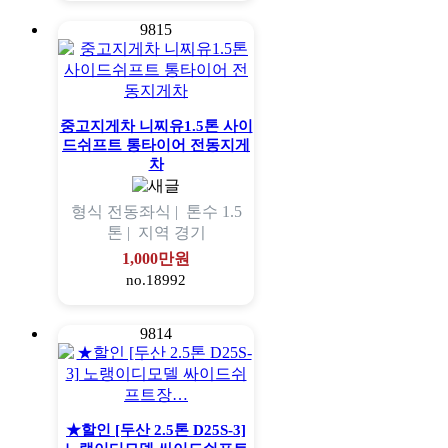
9815
중고지게차 니찌유1.5톤 사이
드쉬프트 통타이어 전동지게
차
형식
전동좌식 |
톤수
1.5
톤 |
지역
경기
1,000만원
no.18992
9814
★할인 [두산 2.5톤 D25S-3]