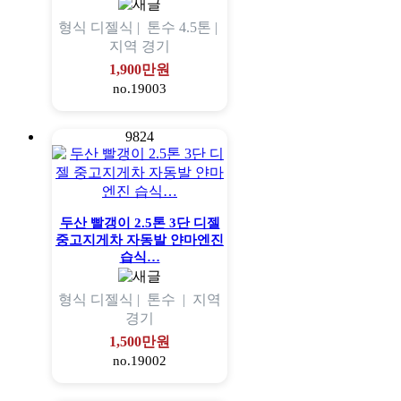
형식
디젤식 |
톤수
4.5톤 |
지역
경기
1,900만원
no.19003
9824
두산 빨갱이 2.5톤 3단 디젤
중고지게차 자동발 얀마엔진
습식…
형식
디젤식 |
톤수
|
지역
경기
1,500만원
no.19002