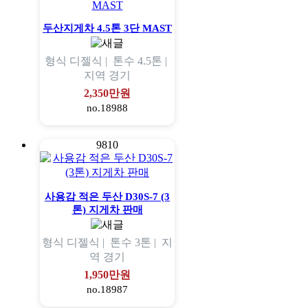
두산지게차 4.5톤 3단 MAST
형식
디젤식 |
톤수
4.5톤 |
지역
경기
2,350만원
no.18988
9810
사용감 적은 두산 D30S-7 (3
톤) 지게차 판매
형식
디젤식 |
톤수
3톤 |
지
역
경기
1,950만원
no.18987