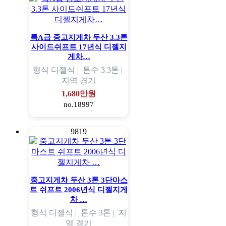
특A급 중고지게차 두산 3.3톤
사이드쉬프트 17년식 디젤지
게차…
형식
디젤식 |
톤수
3.3톤 |
지역
경기
1,680만원
no.18997
9819
중고지게차 두산 3톤 3단마스
트 쉬프트 2006년식 디젤지게
차 …
형식
디젤식 |
톤수
3톤 |
지
역
경기