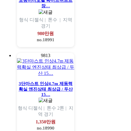
노랭이디모델 싸이드쉬프트
장…
형식
디젤식 |
톤수
|
지역
경기
980만원
no.18991
9813
3단마스트 인상4.7m 제동력
확실 엔진상태 최상급 / 두산
15…
형식
디젤식 |
톤수
2톤 |
지
역
경기
1,350만원
no.18990