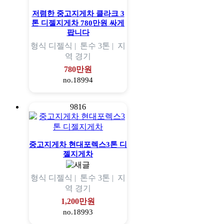
저렴한 중고지게차 클라크 3
톤 디젤지게차 780만원 싸게
팝니다
형식
디젤식 |
톤수
3톤 |
지
역
경기
780만원
no.18994
9816
중고지게차 현대포렉스3톤 디
젤지게차
형식
디젤식 |
톤수
3톤 |
지
역
경기
1,200만원
no.18993