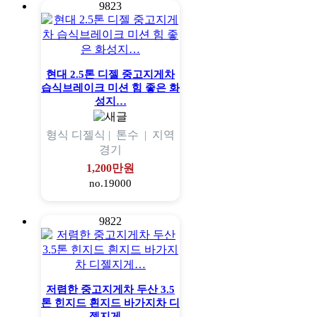
9823
현대 2.5톤 디젤 중고지게차
습식브레이크 미션 힘 좋은 화
성지…
형식
디젤식 |
톤수
|
지역
경기
1,200만원
no.19000
9822
저렴한 중고지게차 두산 3.5
톤 힌지드 흰지드 바가지차 디
젤지게…