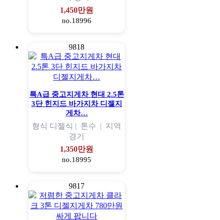
1,450만원
no.18996
9818
특A급 중고지게차 현대 2.5톤
3단 힌지드 바가지차 디젤지
게차…
형식
디젤식 |
톤수
|
지역
경기
1,350만원
no.18995
9817