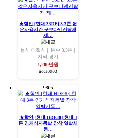
★할인 [현대 33DE] 3.3톤 짧
은사용시간 구보다엔진탑재
제…
형식
디젤식 |
톤수
3.3톤 |
지역
경기
1,200만원
no.18983
9805
★할인 [현대 HDF30] 현대 3
톤 양개식자동발 장착 일발시
동…