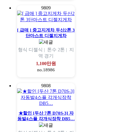
9809
[ 급매 ] 중고지게차 두산2톤 3
단마스트 디젤지게차
형식
디젤식 |
톤수
2톤 |
지
역
경기
1,100만원
no.18986
9808
★할인 [두산 7톤 D70S-3] 자
동발4스플 각개식장착 DB5…