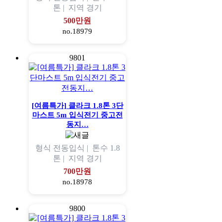
톤 |
지역
경기
500만원
no.18979
9801
[여름특가] 클라크 1.8톤 3단
마스트 5m 입식전기 중고전
동지…
형식
전동입식 |
톤수
1.8
톤 |
지역
경기
700만원
no.18978
9800