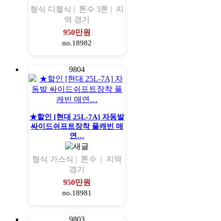
형식
디젤식 |
톤수
3톤 |
지
역
경기
950만원
no.18982
9804
★할인 [현대 25L-7A] 자동발
싸이드쉬프트장착 풀캐빈 매
연…
형식
가스식 |
톤수
|
지역
경기
950만원
no.18981
9803