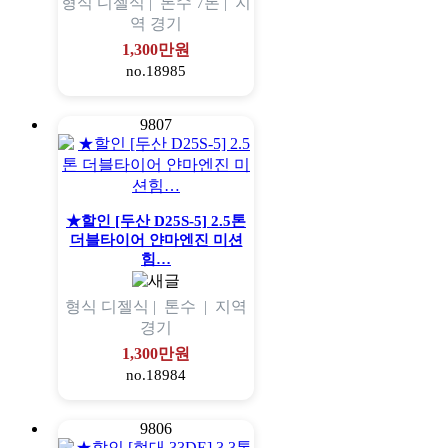
형식
디젤식 |
톤수
7톤 |
지
역
경기
1,300만원
no.18985
9807
★할인 [두산 D25S-5] 2.5톤
더블타이어 얀마엔진 미션
힘…
형식
디젤식 |
톤수
|
지역
경기
1,300만원
no.18984
9806