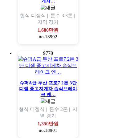
게차…
형식
디젤식 |
톤수
3.3톤 |
지역
경기
1,680만원
no.18902
9778
슈퍼A급 두산 프로7 2톤 3단
디젤 중고지게차 습식브레이
크 엔…
형식
디젤식 |
톤수
2톤 |
지
역
경기
1,350만원
no.18901