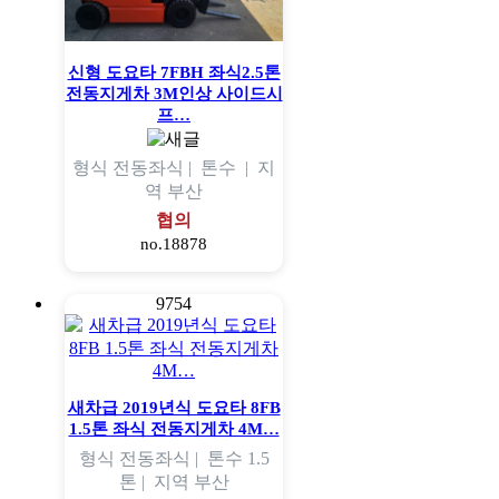
신형 도요타 7FBH 좌식2.5톤
전동지게차 3M인상 사이드시
프…
형식
전동좌식 |
톤수
|
지
역
부산
협의
no.18878
9754
새차급 2019년식 도요타 8FB
1.5톤 좌식 전동지게차 4M…
형식
전동좌식 |
톤수
1.5
톤 |
지역
부산