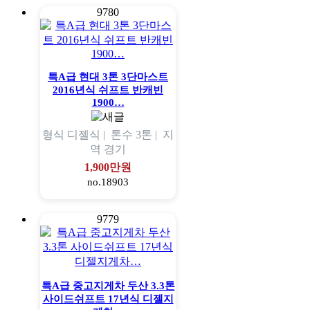
9780
특A급 현대 3톤 3단마스트
2016년식 쉬프트 반캐빈
1900…
형식
디젤식 |
톤수
3톤 |
지
역
경기
1,900만원
no.18903
9779
특A급 중고지게차 두산 3.3톤
사이드쉬프트 17년식 디젤지