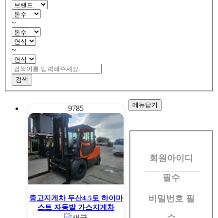
~
~
검색
메뉴닫기
9785
회
원
회원아이디
로
그
필수
인
비밀번호
필
중고지게차 두산4.5토 하이마
스트 자동발 가스지게차
수