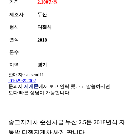
가격
2,100만원
제조사
두산
형식
디젤식
연식
2018
톤수
지역
경기
판매자 : aksend11
01029392002
문의시
지게몬
에서 보고 연락 했다고 말씀하시면
보다 빠른 상담이 가능합니다.
본문
중고지게차 준신차급 두산 2.5톤 2018년식 자
동발 디젤지게차 싸게 팝니다.