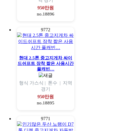
역
경기
950만원
no.18896
9772
현대 2.5톤 중고지게차 싸이
드쉬프트 장착 짧은 사용시간
풀캐빈…
형식
가스식 |
톤수
|
지역
경기
950만원
no.18895
9771