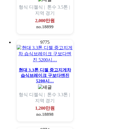
형식
디젤식 |
톤수
3.5톤 |
지역
경기
2,000만원
no.18899
9775
현대 3.3톤 디젤 중고지게차
습식브레이크 구보다엔진
5200시…
형식
디젤식 |
톤수
3.3톤 |
지역
경기
1,200만원
no.18898