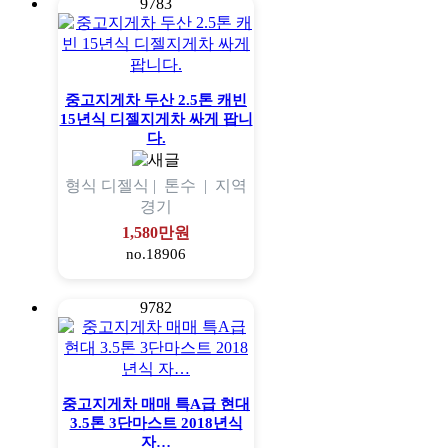
9783
중고지게차 두산 2.5톤 캐빈
15년식 디젤지게차 싸게 팝니
다.
형식
디젤식 |
톤수
|
지역
경기
1,580만원
no.18906
9782
중고지게차 매매 특A급 현대
3.5톤 3단마스트 2018년식
자…