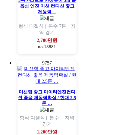
3단마스트로 인상높이 5m 풀
옵션 엔진 미션 컨디션 좋고
제동력…
형식
디젤식 |
톤수
7톤 |
지
역
경기
2,700만원
no.18881
9757
미션힘 좋고 마이티엔진컨디
션 좋음 제동력확실 / 현대 2.5
톤 …
형식
디젤식 |
톤수
|
지역
경기
1,200만원