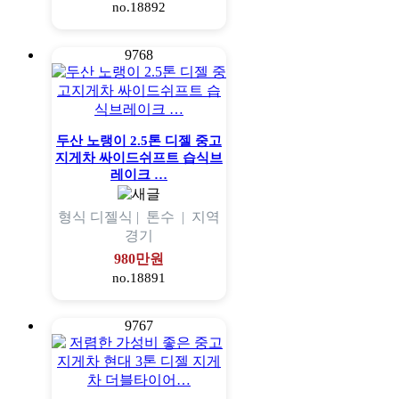
no.18892
9768
두산 노랭이 2.5톤 디젤 중고
지게차 싸이드쉬프트 습식브
레이크 …
형식
디젤식 |
톤수
|
지역
경기
980만원
no.18891
9767