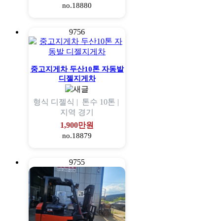
no.18880
9756
중고지게차 두산10톤 자동발
디젤지게차
형식
디젤식 |
톤수
10톤 |
지역
경기
1,900만원
no.18879
9755