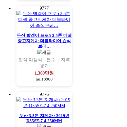
9777
두산 빨갱이 프로5 2.5톤 디젤
중고지게차 더블타이어 습식
브레…
형식
디젤식 |
톤수
|
지역
경기
1,300만원
no.18900
9776
두산 3.5톤 지게차 / 2019년
D35SE-7 4.250MM