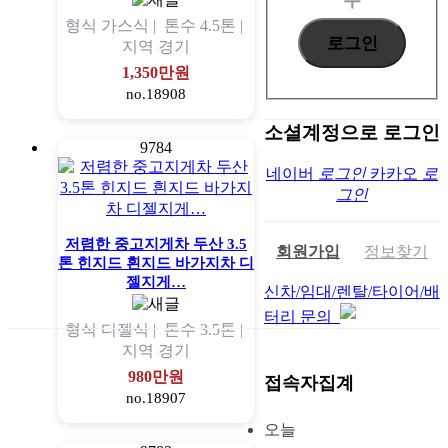
형식
가스식 |
톤수
4.5톤 |
지역
경기
1,350만원
no.18908
소셜계정으로 로그인
9784
네이버
로그인
카카오
로
그인
저렴한 중고지게차 두산 3.5
회원가입
정보찾기
톤 힌지드 흰지드 바가지차 디
젤지게…
신차/임대/렌탈/타이어/배
터리 문의
형식
디젤식 |
톤수
3.5톤 |
지역
경기
980만원
접속자집계
no.18907
오늘