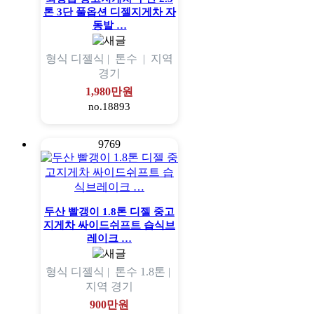
톤 3단 풀옵션 디젤지게차 자
동발 …
형식
디젤식 |
톤수
|
지역
경기
1,980만원
no.18893
9769
두산 빨갱이 1.8톤 디젤 중고
지게차 싸이드쉬프트 습식브
레이크 …
형식
디젤식 |
톤수
1.8톤 |
지역
경기
900만원