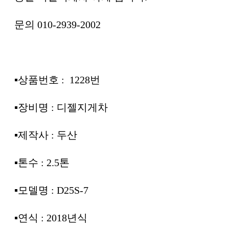
문의 010-2939-2002
▪︎상품번호 : 1228번
▪︎장비명 : 디젤지게차
▪︎제작사 : 두산
▪︎톤수 : 2.5톤
▪︎모델명 : D25S-7
▪︎연식 : 2018년식