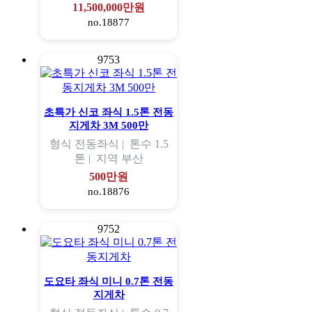
11,500,000만원
no.18877
9753
초특가 신코 좌식 1.5톤 전동
지게차 3M 500만
형식
전동좌식 |
톤수
1.5
톤 |
지역
부산
500만원
no.18876
9752
도요타 좌식 미니 0.7톤 전동
지게차