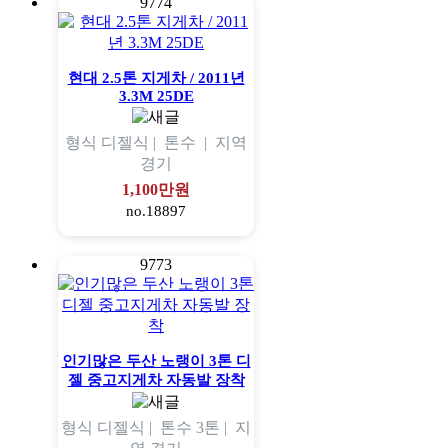
9774
현대 2.5톤 지게차 / 2011년
3.3M 25DE
형식
디젤식 |
톤수
|
지역
경기
1,100만원
no.18897
9773
인기많은 두산 노랭이 3톤 디
젤 중고지게차 자동발 장착
형식
디젤식 |
톤수
3톤 |
지