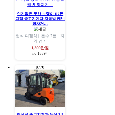
인기많은 두산 노랭이 D7톤
디젤 중고지게차 자동발 캐빈
장차거…
형식
디젤식 |
톤수
7톤 |
지
역
경기
1,300만원
no.18894
9770
최상급 중고지게차 두산 2.5