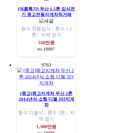
[여름특가] 두산 1.5톤 입식전
기 중고전동지게차직거래
형식
전동입식 |
톤수
1.5
톤 |
지역
경기
550만원
no.18887
9763
[중고]중고지게차 두산 2톤
2014년식 소형 디젤 3단지게
차
형식
디젤식 |
톤수
2톤 |
지
역
경기
1,300만원