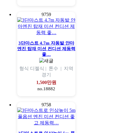
9759
3단마스트 4.7m 자동발 얀마
엔진 탑재 미션 컨디션 제동력
좋…
형식
디젤식 |
톤수
|
지역
경기
1,500만원
no.18882
9758