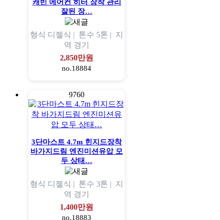
캐빈 에어컨 히터 장착 관리
잘된 장…
형식
디젤식 |
톤수
5톤 |
지
역
경기
2,850만원
no.18884
9760
3단마스트 4.7m 힌지드장착
바가지드림 엔진미션유압 모
두 상태…
형식
디젤식 |
톤수
3톤 |
지
역
경기
1,400만원
no.18883