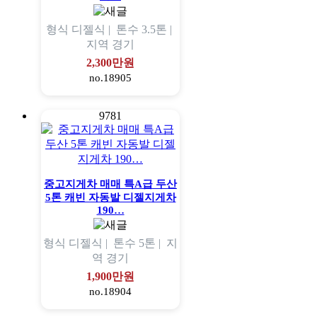
형식
디젤식 |
톤수
3.5톤 |
지역
경기
2,300만원
no.18905
9781
중고지게차 매매 특A급 두산
5톤 캐빈 자동발 디젤지게차
190…
형식
디젤식 |
톤수
5톤 |
지
역
경기
1,900만원
no.18904