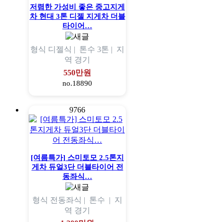
저렴한 가성비 좋은 중고지게
차 현대 3톤 디젤 지게차 더블
타이어…
형식
디젤식 |
톤수
3톤 |
지
역
경기
550만원
no.18890
9766
[여름특가] 스미토모 2.5톤지
게차 듀얼3단 더블타이어 전
동좌식…
형식
전동좌식 |
톤수
|
지
역
경기