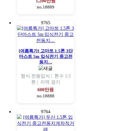
1,200만원
no.18889
9765
[여름특가] 고마쯔 1.5톤 3단
마스트 5m 입식전기 중고전
동지…
형식
전동입식 |
톤수
1.5
톤 |
지역
경기
600만원
no.18888
9764