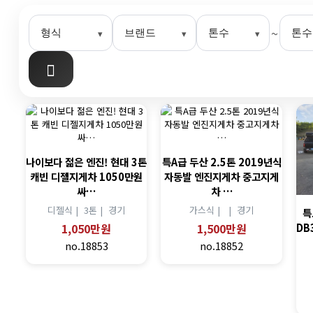
~
나이보다 젊은 엔진! 현대 3톤
특A급 두산 2.5톤 2019년식
캐빈 디젤지게차 1050만원
자동발 엔진지게차 중고지게
싸…
차 …
디젤식 |
3톤 |
경기
가스식 |
|
경기
특
1,050만원
1,500만원
DB
no.18853
no.18852