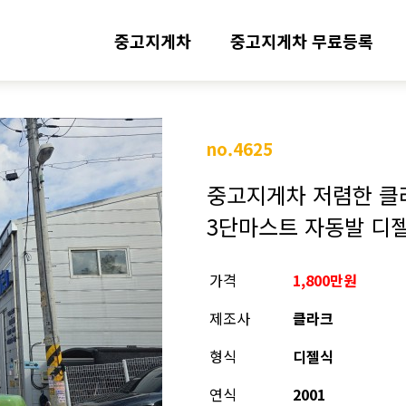
중고지게차
중고지게차 무료등록
no.4625
중고지게차 저렴한 클
3단마스트 자동발 디
가격
1,800만원
제조사
클라크
형식
디젤식
연식
2001