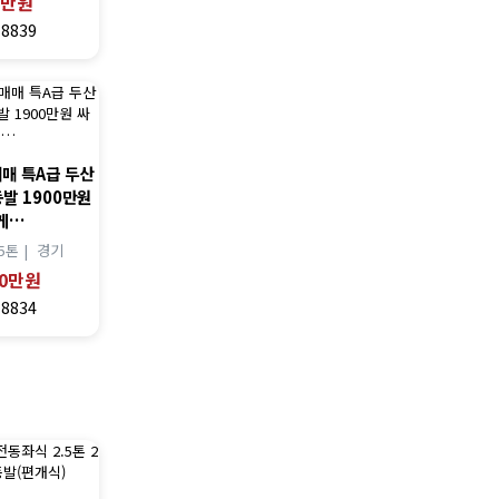
0만원
18839
매 특A급 두산
동발 1900만원
게…
5톤 |
경기
00만원
18834