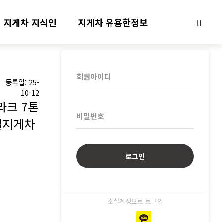
지게차 지식인
지게차 유용한정보
회
원
로
회원아이디
본
등록일: 25-
그
문
10-12
인
라크 7톤
비밀번호
젤지게차
소셜계정으로 로그인