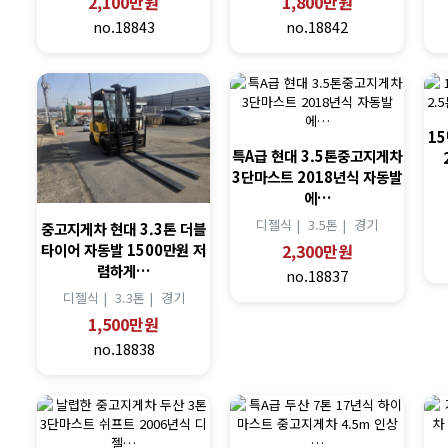
2,100만원
1,800만원
no.18843
no.18842
1
특A급 현대 3.5톤중고지게차
3단마스트 2018년식 자동발
에…
디젤식 |
3.5톤 |
경기
중고지게차 현대 3.3톤 더블
2,300만원
타이어 자동발 1500만원 저
렴하게…
no.18837
디젤식 |
3.3톤 |
경기
1,500만원
no.18838