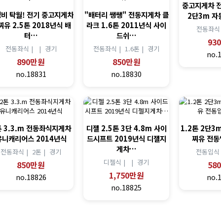
중고지게차 전
비 탁월! 전기 중고지게차
"배터리 쌩쌩" 전동지게차 클
2단3m 자
찌유 2.5톤 2018년식 배
라크 1.6톤 2011년식 사이
전동좌식
터…
드쉬…
93
전동좌식 |
|
경기
전동좌식 |
1.6톤 |
경기
no.
890만원
850만원
no.18831
no.18830
톤 3.3.m 전동좌식지게차
디젤 2.5톤 3단 4.8m 사이
1.2톤 2단3
유니캐리어스 2014년식
드시프트 2019년식 디젤지
찌유 전
게차…
전동좌식 |
2톤 |
경기
전동입식
디젤식 |
|
경기
850만원
58
1,750만원
no.18826
no.
no.18825