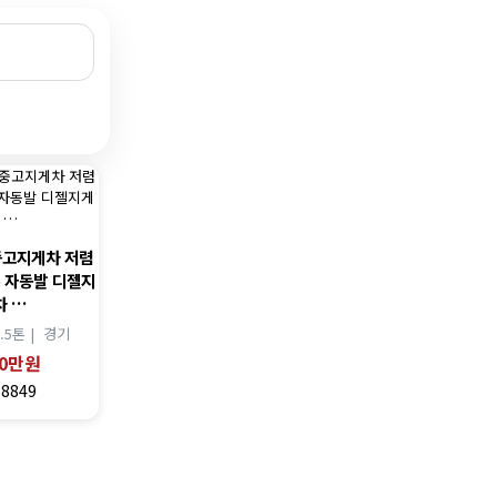
중고지게차 저렴
톤 자동발 디젤지
차 …
1.5톤 |
경기
00만원
18849