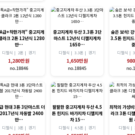
특A급+착한가격" 중고지게
중고지게차 두산 3.3톤 3단
숨은 보석! 
클라크 2톤 12년식 1280
마스트 12년식 디젤지게차
3.5톤 힌지
만…
1650…
디젤식 |
2톤 |
경기
디젤식 |
3.3톤 |
경기
디젤식 |
1,280만원
1,650만원
98
no.18846
no.18845
no.
급 현대 3톤 3단마스트 더
팔팔한 중고지게차 두산 4.5
최적의 가성비
 2017년식 자동발 2400
톤 힌지드 바가지차 디젤지게
라크 3톤 디
만…
차 15…
원
디젤식 |
3톤 |
경기
디젤식 |
4.5톤 |
경기
디젤식 |