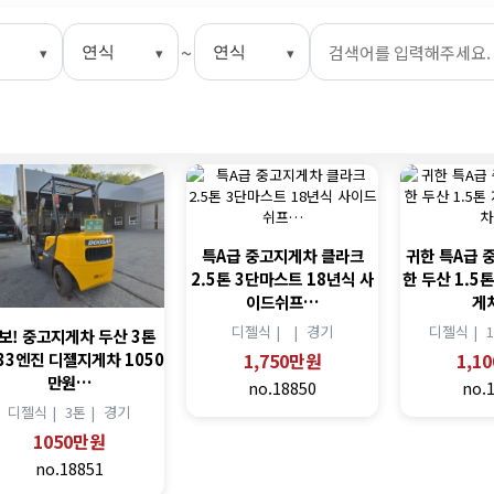
~
특A급 중고지게차 클라크
귀한 특A급 
2.5톤 3단마스트 18년식 사
한 두산 1.5
이드쉬프…
게
디젤식 |
|
경기
디젤식 |
보! 중고지게차 두산 3톤
1,750만원
1,1
33엔진 디젤지게차 1050
만원…
no.18850
no.
디젤식 |
3톤 |
경기
1050만원
no.18851