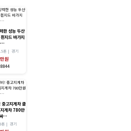
강력한 성능 두산
드 흰지드 바가지
중…
3.5톤 |
경기
0만원
18844
! 중고지게차 클
젤지게차 780만
 싸…
3톤 |
경기