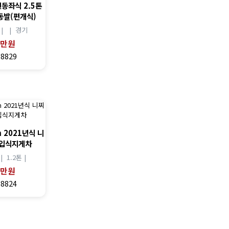
동좌식 2.5톤
동발(편개식)
 |
|
경기
0만원
18829
m 2021년식 니
동입식지게차
 |
1.2톤 |
0만원
18824