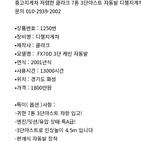
중고지게차 저렴한 클라크 7톤 3단마스트 자동발 디젤지게차 
문의 010-2939-2002
▪︎상품번호 : 1250번
▪︎장비명 : 디젤지게차
▪︎제작사 : 클라크
▪︎모델명 : FX70D 3단 캐빈 자동발
▪︎연식 : 2001년식
▪︎사용시간 : 13000시간
▪︎위치 : 경기도 화성
▪︎가격 : 1800만원
▪︎특이( 옵션 )사항 :
-귀한 7톤 3단마스트 차량 입고!
-엔진/밋션/유압 상태 특A급!
-3단마스트로 인상높이 4.5m 입니다
-편개식 자동발 장착