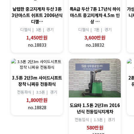
날렵한 중고지게차 두산 3톤
특A급 두산 7톤 17년식 하이
가성
3단마스트 쉬프트 2006년식
마스트 중고지게차 4.5m 인
니
디젤…
상 …
디젤식 |
3톤 |
경기
디젤식 |
7톤 |
경기
1,450만원
3,600만원
no.18833
no.18832
3.5톤 2단3m 사이드시프트
2
장착 니찌유 전동좌식
전동좌식 |
3.5톤 |
경기
1,800만원
도요타 1.5톤 2단3m 2016
no.18828
년식 전동입식지게차
전동입식 |
1.5톤 |
경기
580만원