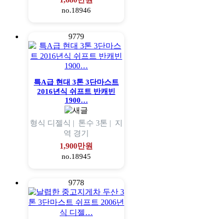
no.18946
9779
특A급 현대 3톤 3단마스트
2016년식 쉬프트 반캐빈
1900…
형식
디젤식 |
톤수
3톤 |
지
역
경기
1,900만원
no.18945
9778