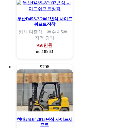
두산D45S-2/2002년식 사이드
쉬프트장착
형식
디젤식 |
톤수
4.5톤 |
지역
경기
950만원
no.18963
9796
현대25DF 2013년식 사이드시
프트