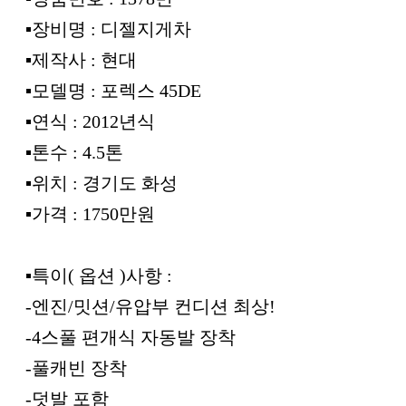
▪︎장비명 : 디젤지게차
▪︎제작사 : 현대
▪︎모델명 : 포렉스 45DE
▪︎연식 : 2012년식
▪︎톤수 : 4.5톤
▪︎위치 : 경기도 화성
▪︎가격 : 1750만원
▪︎특이( 옵션 )사항 :
-엔진/밋션/유압부 컨디션 최상!
-4스풀 편개식 자동발 장착
-풀캐빈 장착
-덧발 포함