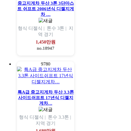
중고지게차 두산 3톤 3단마스
트 쉬프트 2006년식 디젤지게
차 …
형식
디젤식 |
톤수
3톤 |
지
역
경기
1,450만원
no.18947
9780
특A급 중고지게차 두산 3.3톤
사이드쉬프트 17년식 디젤지
게차…
형식
디젤식 |
톤수
3.3톤 |
지역
경기
1,680만원