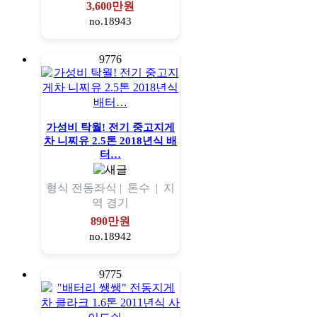
3,600만원
no.18943
9776
가성비 탁월! 전기 중고지게
차 니찌유 2.5톤 2018년식 배
터…
형식
전동좌식 |
톤수
|
지
역
경기
890만원
no.18942
9775