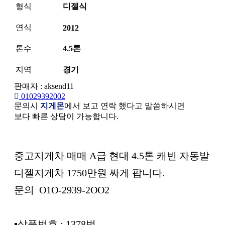
형식
디젤식
연식
2012
톤수
4.5톤
지역
경기
판매자 : aksend11
01029392002
문의시
지게몬
에서 보고 연락 했다고 말씀하시면
보다 빠른 상담이 가능합니다.
본문
중고지게차 매매 A급 현대 4.5톤 캐빈 자동발
디젤지게차 1750만원 싸게 팝니다.
문의 O1O-2939-2OO2
▪︎상품번호 : 1378번