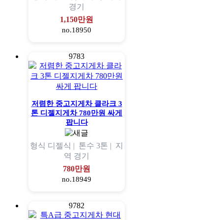
경기
1,150만원
no.18950
9783
저렴한 중고지게차 클라크 3
톤 디젤지게차 780만원 싸게
팝니다
형식
디젤식 |
톤수
3톤 |
지
역
경기
780만원
no.18949
9782