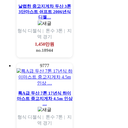
날렵한 중고지게차 두산 3톤
3단마스트 쉬프트 2006년식
디젤…
형식
디젤식 |
톤수
3톤 |
지
역
경기
1,450만원
no.18944
9777
특A급 두산 7톤 17년식 하이
마스트 중고지게차 4.5m 인상
…
형식
디젤식 |
톤수
7톤 |
지
역
경기