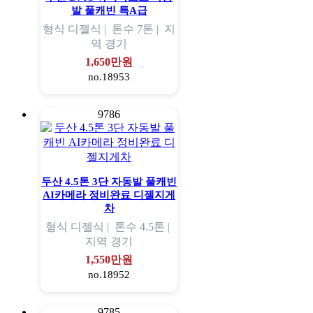
발 풀캐빈 특A급
형식
디젤식 |
톤수
7톤 |
지
역
경기
1,650만원
no.18953
9786
두산 4.5톤 3단 자동발 풀캐빈
AI카메라 정비완료 디젤지게
차
형식
디젤식 |
톤수
4.5톤 |
지역
경기
1,550만원
no.18952
9785