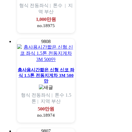
형식
전동좌식 |
톤수
|
지
역
부산
1,000만원
no.18975
9808
총사용시간짧은 신형 신코 좌
식 1.5톤 전동지게차 3M 500
만
형식
전동좌식 |
톤수
1.5
톤 |
지역
부산
500만원
no.18974
9807