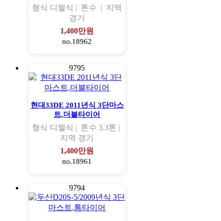
형식
디젤식 |
톤수
|
지역
경기
1,400만원
no.18962
9795
현대33DE 2011년식 3단마스
트,더블타이어
형식
디젤식 |
톤수
3.3톤 |
지역
경기
1,400만원
no.18961
9794