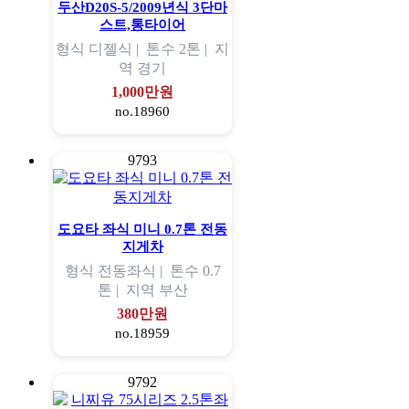
두산D20S-5/2009년식 3단마
스트,통타이어
형식
디젤식 |
톤수
2톤 |
지
역
경기
1,000만원
no.18960
9793
도요타 좌식 미니 0.7톤 전동
지게차
형식
전동좌식 |
톤수
0.7
톤 |
지역
부산
380만원
no.18959
9792