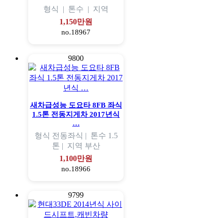
형식
|
톤수
|
지역
1,150만원
no.18967
9800
새차급성능 도요타 8FB 좌식
1.5톤 전동지게차 2017년식
…
형식
전동좌식 |
톤수
1.5
톤 |
지역
부산
1,100만원
no.18966
9799