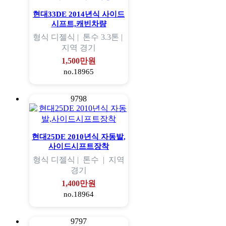
현대33DE 2014년식 사이드
시프트,캐빈차량
형식
디젤식 |
톤수
3.3톤 |
지역
경기
1,500만원
no.18965
9798
현대25DE 2010년식 자동발,
사이드시프트장착
형식
디젤식 |
톤수
|
지역
경기
1,400만원
no.18964
9797