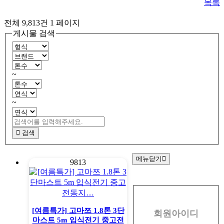
목록
전체 9,813건
1 페이지
게시물 검색
~
~
검색
메뉴닫기
9813
회
원
[여름특가] 고마쯔 1.8톤 3단
회원아이디
로
마스트 5m 입식전기 중고전