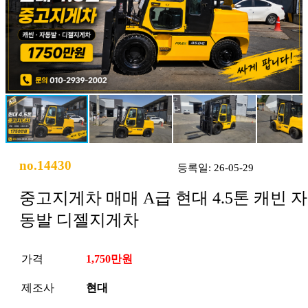
no.14430
등록일: 26-05-29
중고지게차 매매 A급 현대 4.5톤 캐빈 자
동발 디젤지게차
가격
1,750만원
제조사
현대