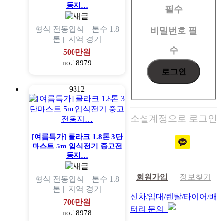
그
동지…
필수
인
형식
전동입식 |
톤수
1.8
비밀번호
필
톤 |
지역
경기
수
500만원
no.18979
9812
소셜계정으로 로그인
[여름특가] 클라크 1.8톤 3단
마스트 5m 입식전기 중고전
동지…
회원가입
정보찾기
형식
전동입식 |
톤수
1.8
톤 |
지역
경기
신차/임대/렌탈/타이어/배
700만원
터리 문의
no.18978