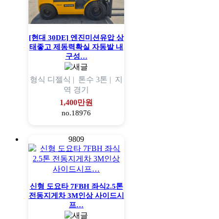
[현대 30DE] 엔진미션유압 상
태좋고 제동력확실 자동발 내
구성…
형식
디젤식 |
톤수
3톤 |
지
역
경기
1,400만원
no.18976
9809
신형 도요타 7FBH 좌식2.5톤
전동지게차 3M인상 사이드시
프…