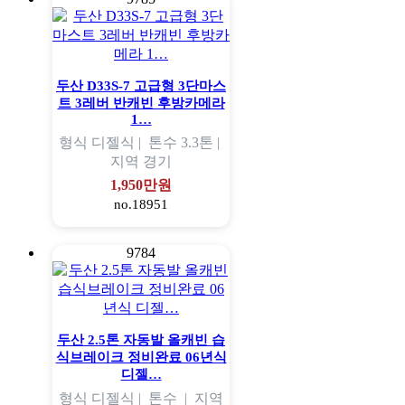
두산 D33S-7 고급형 3단마스
트 3레버 반캐빈 후방카메라
1…
형식
디젤식 |
톤수
3.3톤 |
지역
경기
1,950만원
no.18951
9784
두산 2.5톤 자동발 올캐빈 습
식브레이크 정비완료 06년식
디젤…
형식
디젤식 |
톤수
|
지역