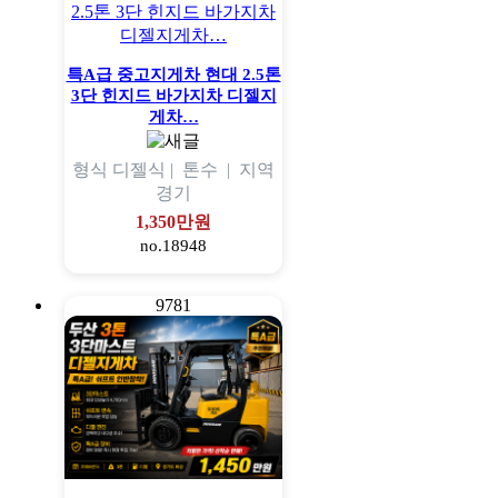
특A급 중고지게차 현대 2.5톤
3단 힌지드 바가지차 디젤지
게차…
형식
디젤식 |
톤수
|
지역
경기
1,350만원
no.18948
9781