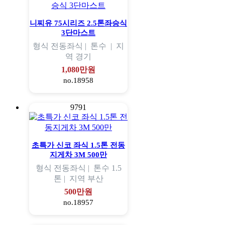
니찌유 75시리즈 2.5톤좌승식
3단마스트
형식
전동좌식 |
톤수
|
지
역
경기
1,080만원
no.18958
9791
초특가 신코 좌식 1.5톤 전동
지게차 3M 500만
형식
전동좌식 |
톤수
1.5
톤 |
지역
부산
500만원
no.18957