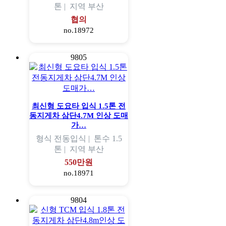
톤 |
지역
부산
협의
no.18972
9805
최신형 도요타 입식 1.5톤 전
동지게차 삼단4.7M 인상 도매
가…
형식
전동입식 |
톤수
1.5
톤 |
지역
부산
550만원
no.18971
9804