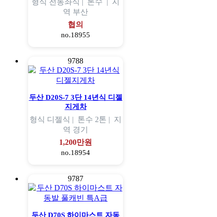
형식
전동좌식 |
톤수
|
지
역
부산
협의
no.18955
9788
두산 D20S-7 3단 14년식 디젤
지게차
형식
디젤식 |
톤수
2톤 |
지
역
경기
1,200만원
no.18954
9787
두산 D70S 하이마스트 자동