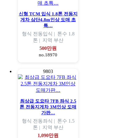
신형 TCM 입식 1.8톤 전동지
게차 삼단4.8m인상 도매 초
특…
형식
전동입식 |
톤수
1.8
톤 |
지역
부산
500만원
no.18970
9803
최상급 도요타 7FB 좌식 2.5
톤 전동지게차 3M인상 도매
가판…
형식
전동좌식 |
톤수
1.5
톤 |
지역
부산
1,090만원