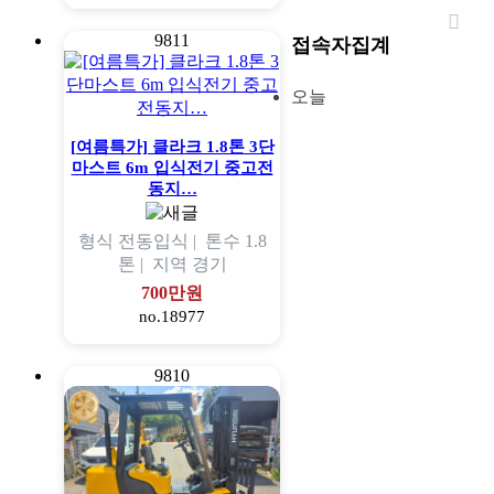
9811
접속자집계
오늘
[여름특가] 클라크 1.8톤 3단
마스트 6m 입식전기 중고전
동지…
형식
전동입식 |
톤수
1.8
톤 |
지역
경기
700만원
no.18977
9810