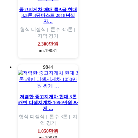
중고지게차 매매 특A급 현대
3.5톤 3단마스트 2018년식
자…
형식
디젤식 |
톤수
3.5톤 |
지역
경기
2,300만원
no.19081
9844
저렴한 중고지게차 현대 3톤
캐빈 디젤지게차 1050만원 싸
게 …
형식
디젤식 |
톤수
3톤 |
지
역
경기
1,050만원
no.19080