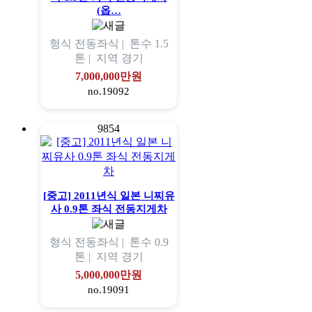
(옵…
형식
전동좌식 |
톤수
1.5
톤 |
지역
경기
7,000,000만원
no.19092
9854
[중고] 2011년식 일본 니찌유
사 0.9톤 좌식 전동지게차
형식
전동좌식 |
톤수
0.9
톤 |
지역
경기
5,000,000만원
no.19091