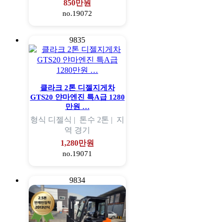
850만원
no.19072
9835
클라크 2톤 디젤지게차
GTS20 얀마엔진 특A급 1280
만원 …
형식
디젤식 |
톤수
2톤 |
지
역
경기
1,280만원
no.19071
9834