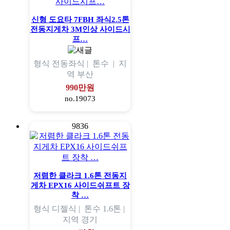
신형 도요타 7FBH 좌식2.5톤
전동지게차 3M인상 사이드시
프…
형식
전동좌식 |
톤수
|
지
역
부산
990만원
no.19073
9836
저렴한 클라크 1.6톤 전동지
게차 EPX16 사이드쉬프트 장
착 …
형식
디젤식 |
톤수
1.6톤 |
지역
경기