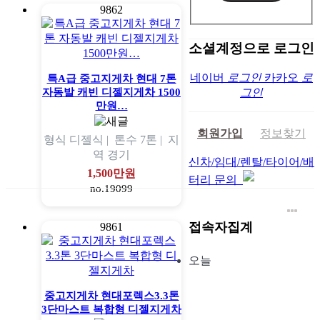
9862
소셜계정으로 로그인
네이버
로그인
카카오
로
특A급 중고지게차 현대 7톤
자동발 캐빈 디젤지게차 1500
그인
만원…
회원가입
정보찾기
형식
디젤식 |
톤수
7톤 |
지
역
경기
신차/임대/렌탈/타이어/배
1,500만원
터리 문의
no.19099
접속자집계
9861
오늘
중고지게차 현대포렉스3.3톤
3단마스트 복합형 디젤지게차