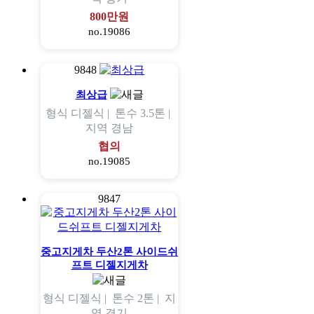
800만원
no.19086
9848
최상급
형식
디젤식 |
톤수
3.5톤 |
지역
경남
협의
no.19085
9847
중고지게차 두산2톤 사이드쉬
프트 디젤지게차
형식
디젤식 |
톤수
2톤 |
지
역
경기