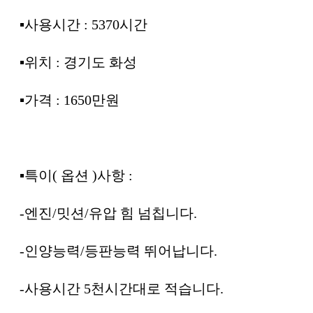
▪︎사용시간 : 5370시간
▪︎위치 : 경기도 화성
▪︎가격 : 1650만원
▪︎특이( 옵션 )사항 :
-엔진/밋션/유압 힘 넘칩니다.
-인양능력/등판능력 뛰어납니다.
-사용시간 5천시간대로 적습니다.