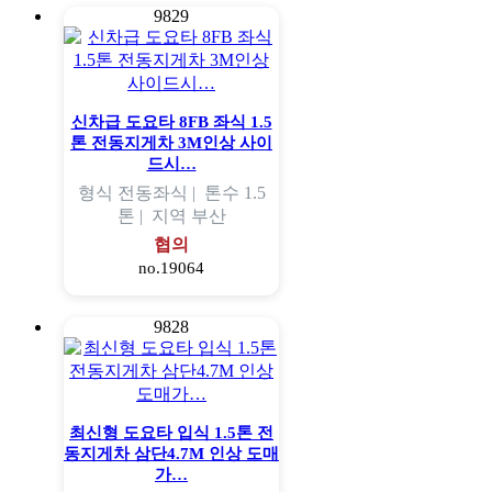
9829
신차급 도요타 8FB 좌식 1.5
톤 전동지게차 3M인상 사이
드시…
형식
전동좌식 |
톤수
1.5
톤 |
지역
부산
협의
no.19064
9828
최신형 도요타 입식 1.5톤 전
동지게차 삼단4.7M 인상 도매
가…