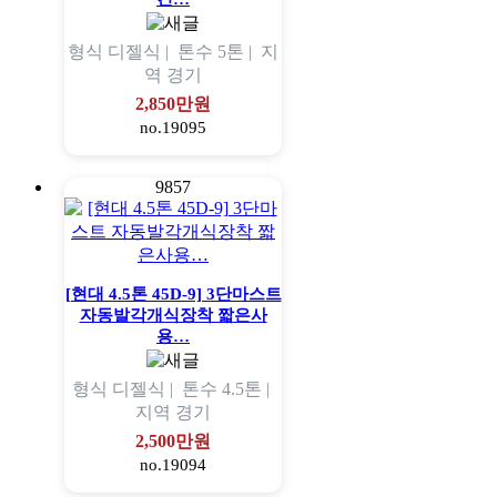
형식
디젤식 |
톤수
5톤 |
지
역
경기
2,850만원
no.19095
9857
[현대 4.5톤 45D-9] 3단마스트
자동발각개식장착 짧은사
용…
형식
디젤식 |
톤수
4.5톤 |
지역
경기
2,500만원
no.19094