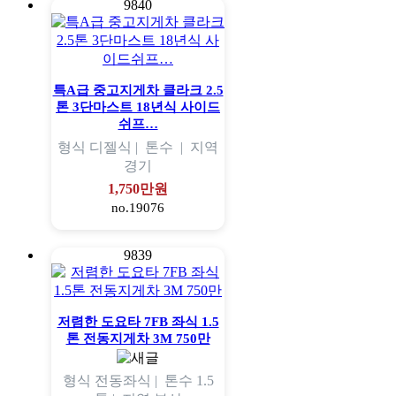
9840
특A급 중고지게차 클라크 2.5
톤 3단마스트 18년식 사이드
쉬프…
형식
디젤식 |
톤수
|
지역
경기
1,750만원
no.19076
9839
저렴한 도요타 7FB 좌식 1.5
톤 전동지게차 3M 750만
형식
전동좌식 |
톤수
1.5