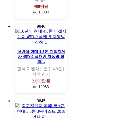
900만원
no.19084
9846
16년식 현대 4.5톤 디젤지게
차 45D-9 풀캐빈 자동발 장
착…
형식
디젤식 |
톤수
4.5톤 |
지역
경기
2,800만원
no.19083
9845