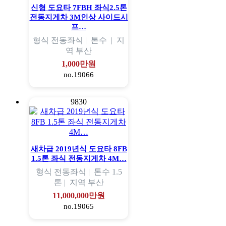
신형 도요타 7FBH 좌식2.5톤
전동지게차 3M인상 사이드시
프…
형식
전동좌식 |
톤수
|
지
역
부산
1,000만원
no.19066
9830
새차급 2019년식 도요타 8FB
1.5톤 좌식 전동지게차 4M…
형식
전동좌식 |
톤수
1.5
톤 |
지역
부산
11,000,000만원
no.19065