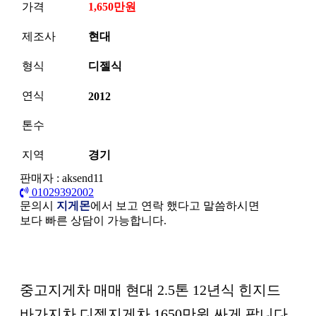
가격
1,650만원
제조사
현대
형식
디젤식
연식
2012
톤수
지역
경기
판매자 : aksend11
01029392002
문의시
지게몬
에서 보고 연락 했다고 말씀하시면
보다 빠른 상담이 가능합니다.
본문
중고지게차 매매 현대 2.5톤 12년식 힌지드
바가지차 디젤지게차 1650만원 싸게 팝니다