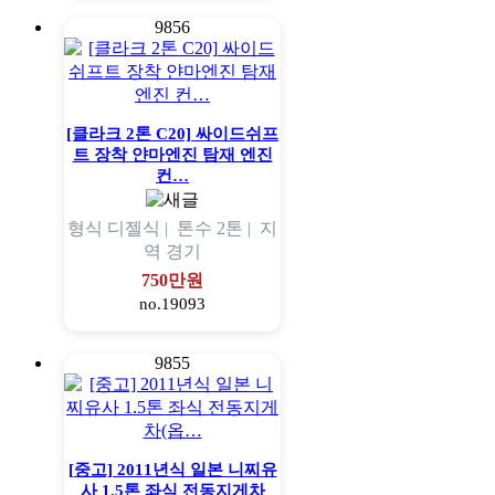
9856
[클라크 2톤 C20] 싸이드쉬프
트 장착 얀마엔진 탐재 엔진
컨…
형식
디젤식 |
톤수
2톤 |
지
역
경기
750만원
no.19093
9855
[중고] 2011년식 일본 니찌유
사 1.5톤 좌식 전동지게차