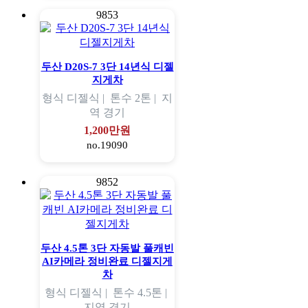
9853
두산 D20S-7 3단 14년식 디젤
지게차
형식
디젤식 |
톤수
2톤 |
지
역
경기
1,200만원
no.19090
9852
두산 4.5톤 3단 자동발 풀캐빈
AI카메라 정비완료 디젤지게
차
형식
디젤식 |
톤수
4.5톤 |
지역
경기