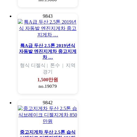
9843
특A급 두산 2.5톤 2019년식
자동발 엔진지게차 중고지게
차 …
형식
디젤식 |
톤수
|
지역
경기
1,500만원
no.19079
9842
중고지게차 두산 2.5톤 습식