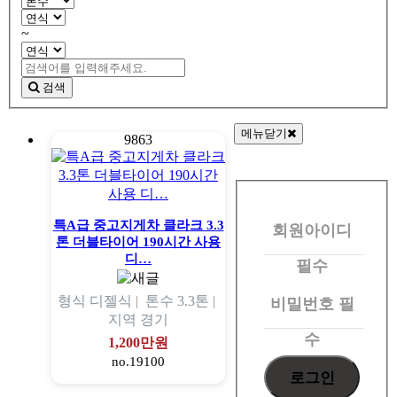
~
검색
메뉴닫기
9863
회
원
특A급 중고지게차 클라크 3.3
회원아이디
로
톤 더블타이어 190시간 사용
그
디…
필수
인
형식
디젤식 |
톤수
3.3톤 |
비밀번호
필
지역
경기
수
1,200만원
no.19100