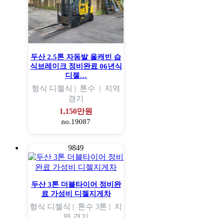
두산 2.5톤 자동발 올캐빈 습
식브레이크 정비완료 06년식
디젤…
형식
디젤식 |
톤수
|
지역
경기
1,150만원
no.19087
9849
두산 3톤 더블타이어 정비완
료 가성비 디젤지게차
형식
디젤식 |
톤수
3톤 |
지
역
경기