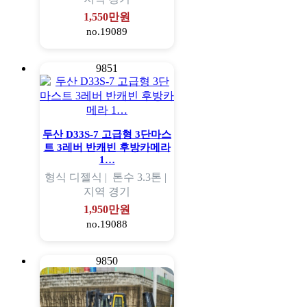
1,550만원
no.19089
9851
두산 D33S-7 고급형 3단마스
트 3레버 반캐빈 후방카메라
1…
형식
디젤식 |
톤수
3.3톤 |
지역
경기
1,950만원
no.19088
9850