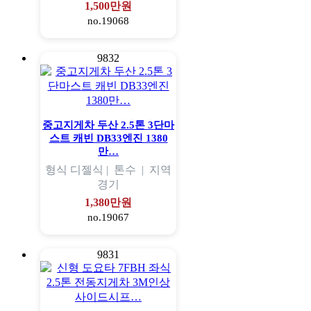
1,500만원
no.19068
9832
중고지게차 두산 2.5톤 3단마
스트 캐빈 DB33엔진 1380
만…
형식
디젤식 |
톤수
|
지역
경기
1,380만원
no.19067
9831