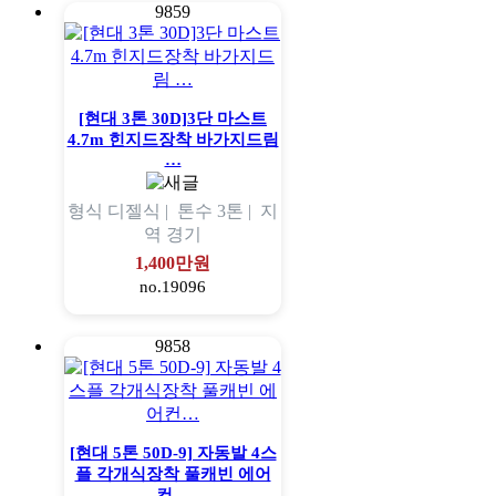
9859
[현대 3톤 30D]3단 마스트
4.7m 힌지드장착 바가지드림
…
형식
디젤식 |
톤수
3톤 |
지
역
경기
1,400만원
no.19096
9858
[현대 5톤 50D-9] 자동발 4스
플 각개식장착 풀캐빈 에어
컨…