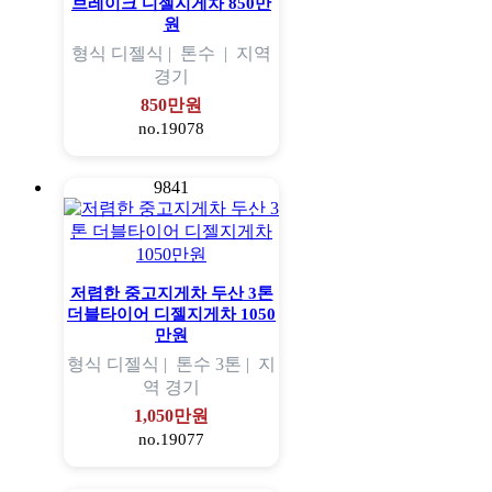
브레이크 디젤지게차 850만
원
형식
디젤식 |
톤수
|
지역
경기
850만원
no.19078
9841
저렴한 중고지게차 두산 3톤
더블타이어 디젤지게차 1050
만원
형식
디젤식 |
톤수
3톤 |
지
역
경기
1,050만원
no.19077