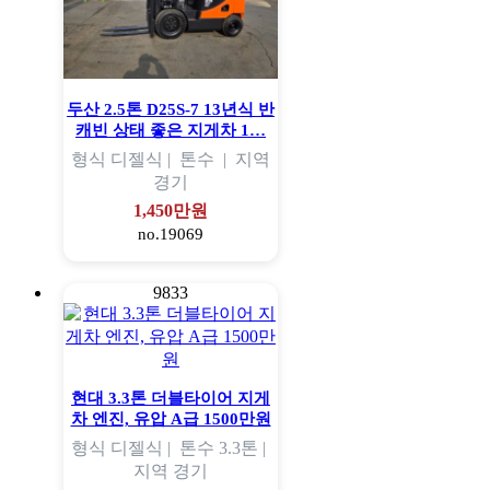
두산 2.5톤 D25S-7 13년식 반
캐빈 상태 좋은 지게차 1…
형식
디젤식 |
톤수
|
지역
경기
1,450만원
no.19069
9833
현대 3.3톤 더블타이어 지게
차 엔진, 유압 A급 1500만원
형식
디젤식 |
톤수
3.3톤 |
지역
경기