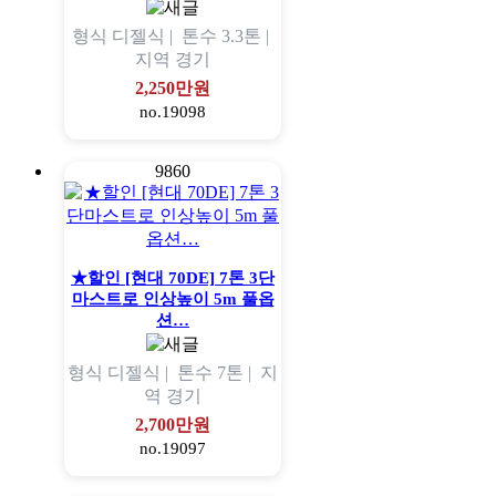
형식
디젤식 |
톤수
3.3톤 |
지역
경기
2,250만원
no.19098
9860
★할인 [현대 70DE] 7톤 3단
마스트로 인상높이 5m 풀옵
션…
형식
디젤식 |
톤수
7톤 |
지
역
경기
2,700만원
no.19097