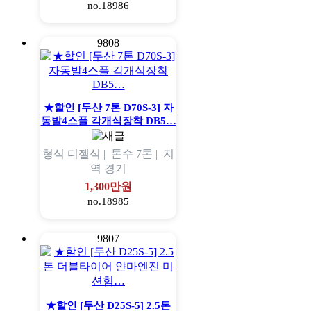
no.18986
9808
★할인 [두산 7톤 D70S-3] 자
동발4스플 각개식장착 DB5…
형식
디젤식 |
톤수
7톤 |
지
역
경기
1,300만원
no.18985
9807
★할인 [두산 D25S-5] 2.5톤