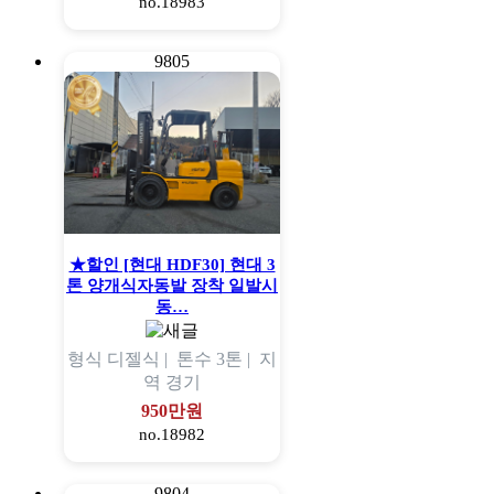
no.18983
9805
★할인 [현대 HDF30] 현대 3
톤 양개식자동발 장착 일발시
동…
형식
디젤식 |
톤수
3톤 |
지
역
경기
950만원
no.18982
9804