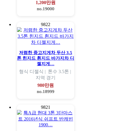
1,200만원
no.19000
9822
저렴한 중고지게차 두산 3.5
톤 힌지드 흰지드 바가지차 디
젤지게…
형식
디젤식 |
톤수
3.5톤 |
지역
경기
980만원
no.18999
9821