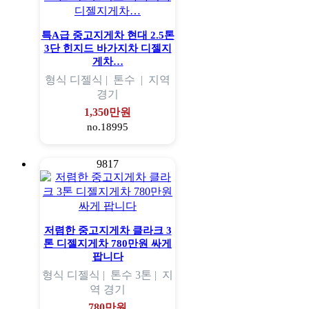
특A급 중고지게차 현대 2.5톤
3단 힌지드 바가지차 디젤지
게차…
형식
디젤식 |
톤수
|
지역
경기
1,350만원
no.18995
9817
저렴한 중고지게차 클라크 3
톤 디젤지게차 780만원 싸게
팝니다
형식
디젤식 |
톤수
3톤 |
지
역
경기
780만원