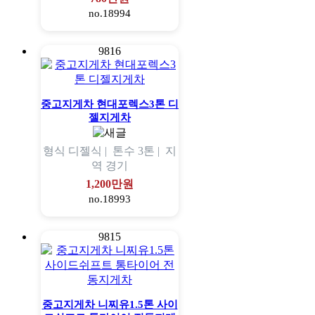
no.18994
9816
중고지게차 현대포렉스3톤 디
젤지게차
형식
디젤식 |
톤수
3톤 |
지
역
경기
1,200만원
no.18993
9815
중고지게차 니찌유1.5톤 사이