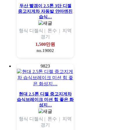
두산 빨갱이 2.5톤 3단 디젤
중고지게차 자동발 얀마엔진
습식…
형식
디젤식 |
톤수
|
지역
경기
1,500만원
no.19002
9823
현대 2.5톤 디젤 중고지게차
습식브레이크 미션 힘 좋은 화
성지…
형식
디젤식 |
톤수
|
지역
경기