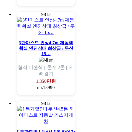
9813
3단마스트 인상4.7m 제동력
확실 엔진상태 최상급 / 두산
15…
형식
디젤식 |
톤수
2톤 |
지
역
경기
1,350만원
no.18990
9812
[ 특가할인 ] 두산4.5톤 하이마