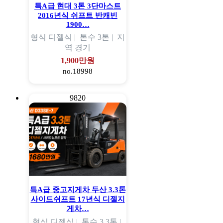
특A급 현대 3톤 3단마스트
2016년식 쉬프트 반캐빈
1900…
형식
디젤식 |
톤수
3톤 |
지
역
경기
1,900만원
no.18998
9820
특A급 중고지게차 두산 3.3톤
사이드쉬프트 17년식 디젤지
게차…
형식
디젤식 |
톤수
3.3톤 |