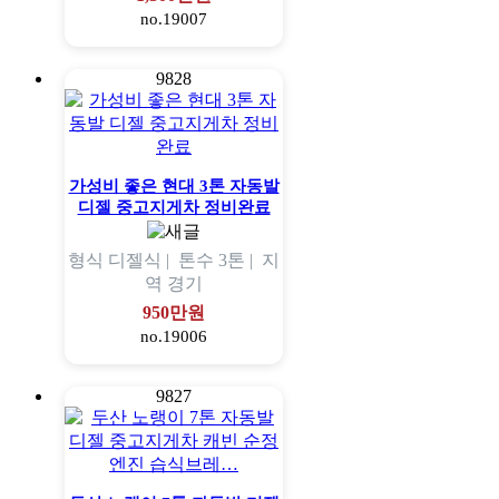
no.19007
9828
가성비 좋은 현대 3톤 자동발
디젤 중고지게차 정비완료
형식
디젤식 |
톤수
3톤 |
지
역
경기
950만원
no.19006
9827