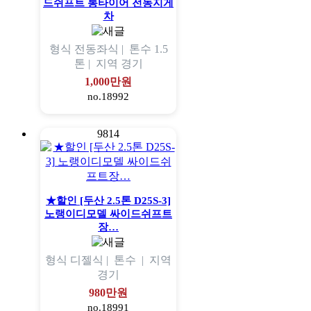
드쉬프트 통타이어 전동지게
차
형식
전동좌식 |
톤수
1.5
톤 |
지역
경기
1,000만원
no.18992
9814
★할인 [두산 2.5톤 D25S-3]
노랭이디모델 싸이드쉬프트
장…
형식
디젤식 |
톤수
|
지역
경기
980만원
no.18991