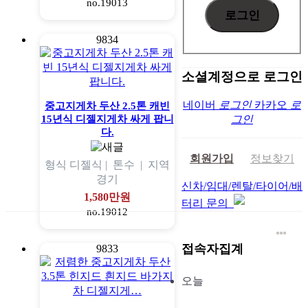
no.19013
9834
소셜계정으로 로그인
네이버
로그인
카카오
로
중고지게차 두산 2.5톤 캐빈
15년식 디젤지게차 싸게 팝니
그인
다.
회원가입
정보찾기
형식
디젤식 |
톤수
|
지역
경기
신차/임대/렌탈/타이어/배
1,580만원
터리 문의
no.19012
접속자집계
9833
오늘