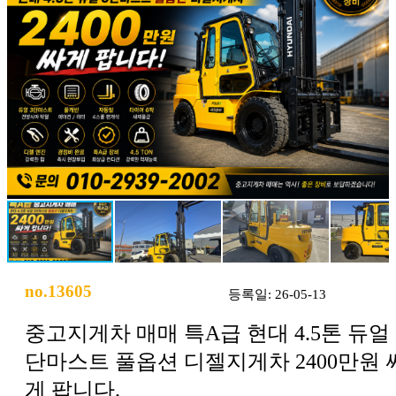
no.13605
등록일: 26-05-13
중고지게차 매매 특A급 현대 4.5톤 듀얼 
단마스트 풀옵션 디젤지게차 2400만원 
게 팝니다.