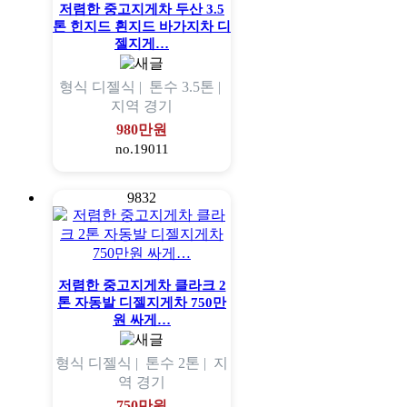
저렴한 중고지게차 두산 3.5
톤 힌지드 흰지드 바가지차 디
젤지게…
형식
디젤식 |
톤수
3.5톤 |
지역
경기
980만원
no.19011
9832
저렴한 중고지게차 클라크 2
톤 자동발 디젤지게차 750만
원 싸게…
형식
디젤식 |
톤수
2톤 |
지
역
경기
750만원