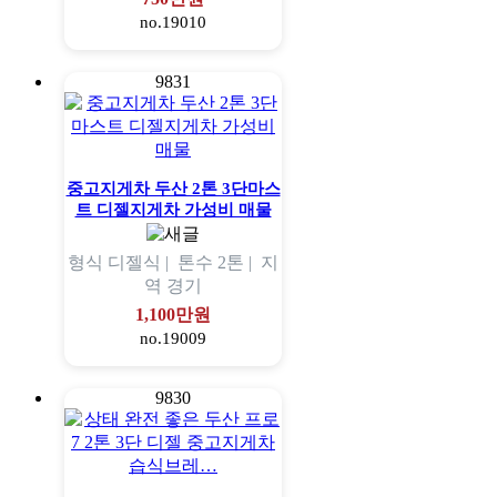
no.19010
9831
중고지게차 두산 2톤 3단마스
트 디젤지게차 가성비 매물
형식
디젤식 |
톤수
2톤 |
지
역
경기
1,100만원
no.19009
9830