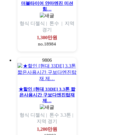
더블타이어 얀마엔진 미션
힘…
형식
디젤식 |
톤수
|
지역
경기
1,300만원
no.18984
9806
★할인 [현대 33DE] 3.3톤 짧
은사용시간 구보다엔진탑재
제…
형식
디젤식 |
톤수
3.3톤 |
지역
경기
1,200만원