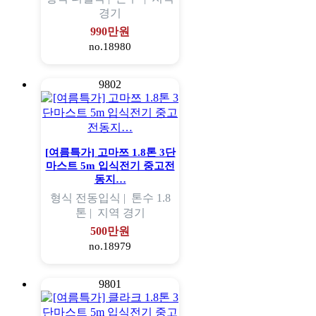
경기
990만원
no.18980
9802
[여름특가] 고마쯔 1.8톤 3단
마스트 5m 입식전기 중고전
동지…
형식
전동입식 |
톤수
1.8
톤 |
지역
경기
500만원
no.18979
9801