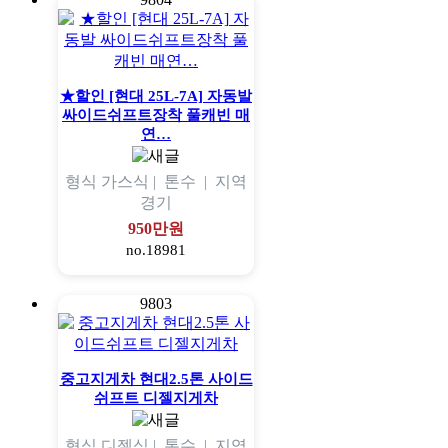
★할인 [현대 25L-7A] 자동발
싸이드쉬프트장착 풀캐빈 매
연…
형식
가스식 |
톤수
|
지역
경기
950만원
no.18981
9803
중고지게차 현대2.5톤 사이드
쉬프트 디젤지게차
형식
디젤식 |
톤수
|
지역