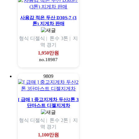
사용감 적은 두산 D30S-7 (3
톤) 지게차 판매
형식
디젤식 |
톤수
3톤 |
지
역
경기
1,950만원
no.18987
9809
[ 급매 ] 중고지게차 두산2톤 3
단마스트 디젤지게차
형식
디젤식 |
톤수
2톤 |
지
역
경기
1,100만원