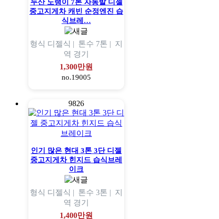
두산 노랭이 7톤 자동발 디젤
중고지게차 캐빈 순정엔진 습
식브레…
형식
디젤식 |
톤수
7톤 |
지
역
경기
1,300만원
no.19005
9826
인기 많은 현대 3톤 3단 디젤
중고지게차 힌지드 습식브레
이크
형식
디젤식 |
톤수
3톤 |
지
역
경기
1,400만원