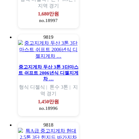
지역
경기
1,680만원
no.18997
9819
중고지게차 두산 3톤 3단마스
트 쉬프트 2006년식 디젤지게
차 …
형식
디젤식 |
톤수
3톤 |
지
역
경기
1,450만원
no.18996
9818