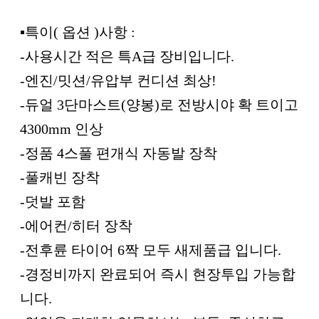
▪︎특이( 옵션 )사항 :
-사용시간 적은 특A급 장비입니다.
-엔진/밋션/유압부 컨디션 최상!
-듀얼 3단마스트(양봉)로 전방시야 확 트이고
4300mm 인상
-정품 4스풀 편개식 자동발 장착
-풀캐빈 장착
-덧발 포함
-에어컨/히터 장착
-전후륜 타이어 6짝 모두 새제품급 입니다.
-경정비까지 완료되어 즉시 현장투입 가능합
니다.