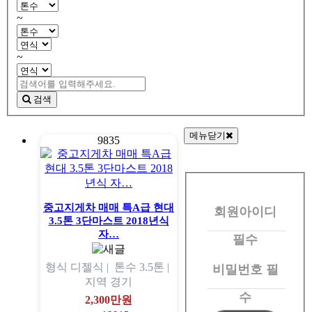
~
~
검색
메뉴닫기
9835
회
원
중고지게차 매매 특A급 현대
회원아이디
로
3.5톤 3단마스트 2018년식
그
자…
필수
인
형식
디젤식 |
톤수
3.5톤 |
비밀번호
필
지역
경기
수
2,300만원