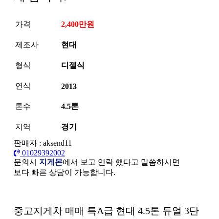
가격
2,400만원
제조사
현대
형식
디젤식
연식
2013
톤수
4.5톤
지역
경기
판매자 : aksend11
01029392002
문의시
지게몬
에서 보고 연락 했다고 말씀하시면
보다 빠른 상담이 가능합니다.
본문
중고지게차 매매 특A급 현대 4.5톤 듀얼 3단