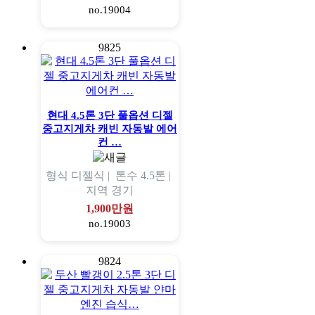
no.19004
9825
현대 4.5톤 3단 풀옵션 디젤
중고지게차 캐빈 자동발 에어
컨 …
형식
디젤식 |
톤수
4.5톤 |
지역
경기
1,900만원
no.19003
9824