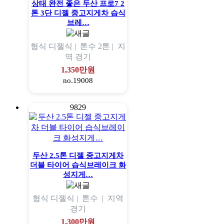
상태 완전 좋은 두산 프로7 2
톤 3단 디젤 중고지게차 습식
브레…
형식
디젤식 |
톤수
2톤 |
지
역
경기
1,350만원
no.19008
9829
두산 2.5톤 디젤 중고지게차
더블 타이어 습식브레이크 화
성지게…
형식
디젤식 |
톤수
|
지역
경기
1,300만원