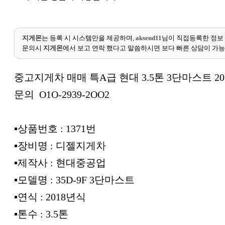
지게몬
는 등록 시 시스템만을 제공하며,
aksend11
님이 직접등록한 정보
문의시
지게몬
에서 보고 연락 했다고 말씀하시면 보다 빠른 상담이 가
중고지게차 매매 특A급 현대 3.5톤 3단마스트 2
문의 O1O-2939-2OO2
▪︎상품번호 : 1371번
▪︎장비명 : 디젤지게차
▪︎제작사 : 현대중공업
▪︎모델명 : 35D-9F 3단마스트
▪︎연식 : 2018년식
▪︎톤수 : 3.5톤