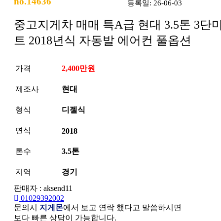
no.14636
등록일: 26-06-03
중고지게차 매매 특A급 현대 3.5톤 3단
트 2018년식 자동발 에어컨 풀옵션
가격
2,400만원
제조사
현대
형식
디젤식
연식
2018
톤수
3.5톤
지역
경기
판매자 : aksend11
01029392002
문의시
지게몬
에서 보고 연락 했다고 말씀하시면
보다 빠른 상담이 가능합니다.