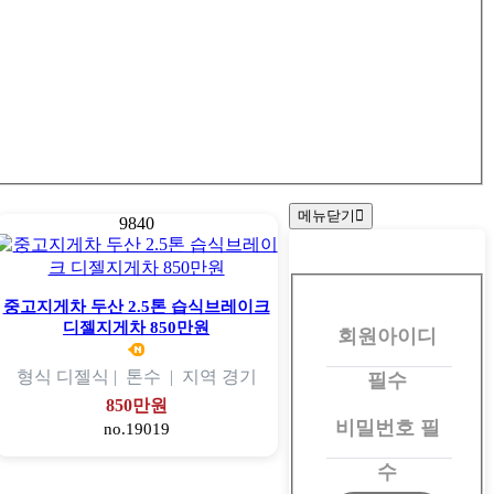
메뉴닫기
9840
회
원
중고지게차 두산 2.5톤 습식브레이크
디젤지게차 850만원
회원아이디
로
그
형식
디젤식 |
톤수
|
지역
경기
필수
인
850만원
비밀번호
필
no.19019
수