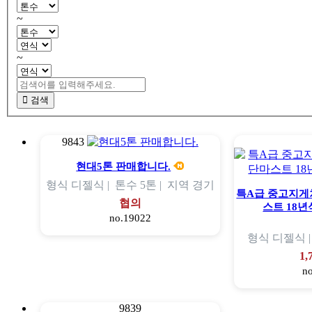
~
~
검색
9843
현대5톤 판매합니다.
형식
디젤식 |
톤수
5톤 |
지역
경기
특A급 중고지게차
협의
스트 18
no.19022
형식
디젤식 
1
n
9839