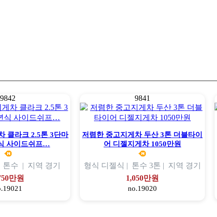
9842
9841
 클라크 2.5톤 3단마
저렴한 중고지게차 두산 3톤 더블타이
년식 사이드쉬프…
어 디젤지게차 1050만원
|
톤수
|
지역
경기
형식
디젤식 |
톤수
3톤 |
지역
경기
,750만원
1,050만원
o.19021
no.19020