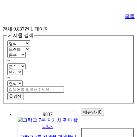
목록
전체 9,837건
1 페이지
게시물 검색
~
~
검색
메뉴닫기
9837
회
원