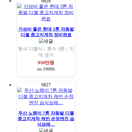
9828
가성비 좋은 현대 3톤 자동발
디젤 중고지게차 정비완료
형식
디젤식 |
톤수
3톤 |
지
역
경기
950만원
no.19006
9827
두산 노랭이 7톤 자동발 디젤
중고지게차 캐빈 순정엔진 습
식브레…