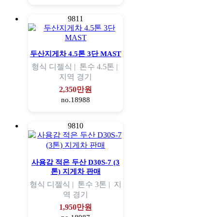
9811
두산지게차 4.5톤 3단 MAST
형식
디젤식 |
톤수
4.5톤 |
지역
경기
2,350만원
no.18988
9810
사용감 적은 두산 D30S-7 (3
톤) 지게차 판매
형식
디젤식 |
톤수
3톤 |
지
역
경기
1,950만원