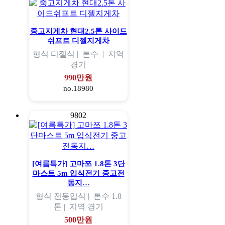
중고지게차 현대2.5톤 사이드
쉬프트 디젤지게차
형식
디젤식 |
톤수
|
지역
경기
990만원
no.18980
9802
[여름특가] 고마쯔 1.8톤 3단
마스트 5m 입식전기 중고전
동지…
형식
전동입식 |
톤수
1.8
톤 |
지역
경기
500만원