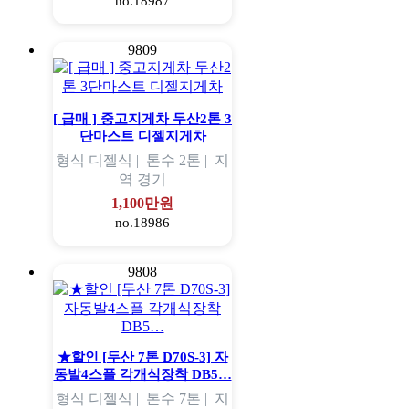
no.18987
9809
[ 급매 ] 중고지게차 두산2톤 3
단마스트 디젤지게차
형식
디젤식 |
톤수
2톤 |
지
역
경기
1,100만원
no.18986
9808
★할인 [두산 7톤 D70S-3] 자
동발4스플 각개식장착 DB5…
형식
디젤식 |
톤수
7톤 |
지