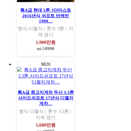
특A급 현대 3톤 3단마스트
2016년식 쉬프트 반캐빈
1900…
형식
디젤식 |
톤수
3톤 |
지
역
경기
1,900만원
no.18998
9820
특A급 중고지게차 두산 3.3톤
사이드쉬프트 17년식 디젤지
게차…
형식
디젤식 |
톤수
3.3톤 |
지역
경기
1,680만원