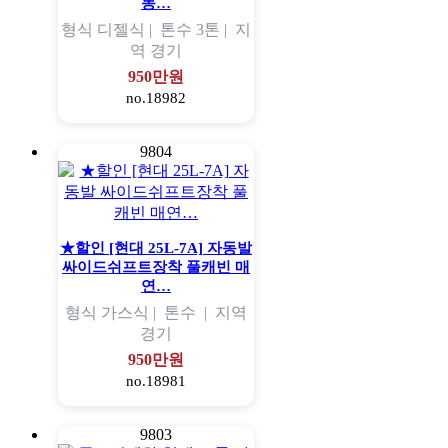
동…
형식
디젤식 |
톤수
3톤 |
지
역
경기
950만원
no.18982
9804
★할인 [현대 25L-7A] 자동발
싸이드쉬프트장착 풀캐빈 매
연…
형식
가스식 |
톤수
|
지역
경기
950만원
no.18981
9803