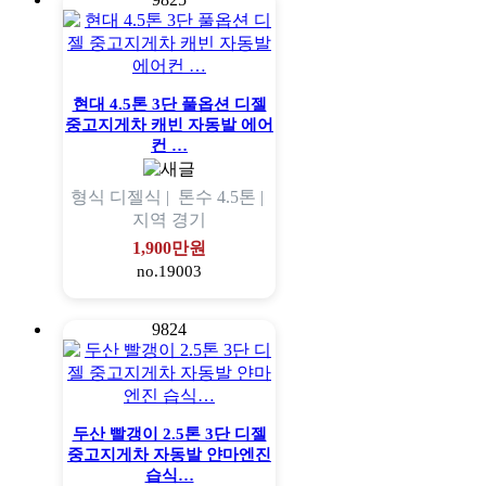
현대 4.5톤 3단 풀옵션 디젤
중고지게차 캐빈 자동발 에어
컨 …
형식
디젤식 |
톤수
4.5톤 |
지역
경기
1,900만원
no.19003
9824
두산 빨갱이 2.5톤 3단 디젤
중고지게차 자동발 얀마엔진
습식…