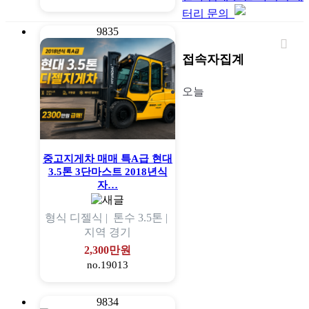
터리 문의
9835
접속자집계
오늘
중고지게차 매매 특A급 현대
3.5톤 3단마스트 2018년식
자…
형식
디젤식 |
톤수
3.5톤 |
지역
경기
2,300만원
no.19013
9834