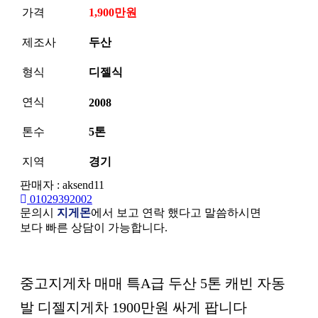
가격
1,900만원
제조사
두산
형식
디젤식
연식
2008
톤수
5톤
지역
경기
판매자 : aksend11
01029392002
문의시
지게몬
에서 보고 연락 했다고 말씀하시면
보다 빠른 상담이 가능합니다.
본문
중고지게차 매매 특A급 두산 5톤 캐빈 자동
발 디젤지게차 1900만원 싸게 팝니다