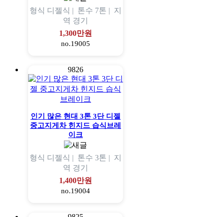
형식
디젤식 |
톤수
7톤 |
지
역
경기
1,300만원
no.19005
9826
인기 많은 현대 3톤 3단 디젤
중고지게차 힌지드 습식브레
이크
형식
디젤식 |
톤수
3톤 |
지
역
경기
1,400만원
no.19004
9825