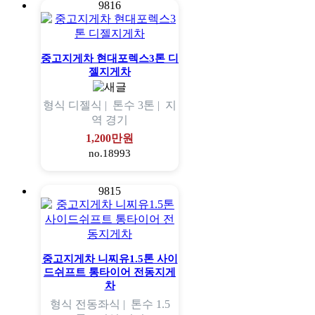
9816
중고지게차 현대포렉스3톤 디
젤지게차
형식
디젤식 |
톤수
3톤 |
지
역
경기
1,200만원
no.18993
9815
중고지게차 니찌유1.5톤 사이
드쉬프트 통타이어 전동지게
차
형식
전동좌식 |
톤수
1.5