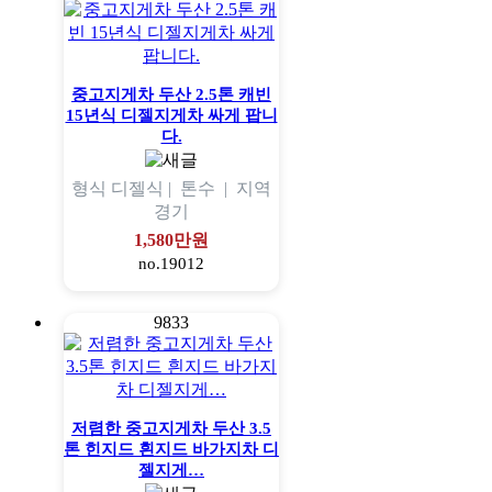
중고지게차 두산 2.5톤 캐빈
15년식 디젤지게차 싸게 팝니
다.
형식
디젤식 |
톤수
|
지역
경기
1,580만원
no.19012
9833
저렴한 중고지게차 두산 3.5
톤 힌지드 흰지드 바가지차 디
젤지게…