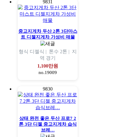
9831
중고지게차 두산 2톤 3단마스
트 디젤지게차 가성비 매물
형식
디젤식 |
톤수
2톤 |
지
역
경기
1,100만원
no.19009
9830
상태 완전 좋은 두산 프로7 2
톤 3단 디젤 중고지게차 습식
브레…