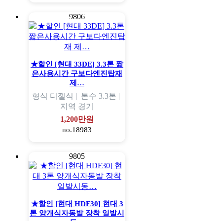
9806
★할인 [현대 33DE] 3.3톤 짧
은사용시간 구보다엔진탑재
제…
형식
디젤식 |
톤수
3.3톤 |
지역
경기
1,200만원
no.18983
9805
★할인 [현대 HDF30] 현대 3
톤 양개식자동발 장착 일발시