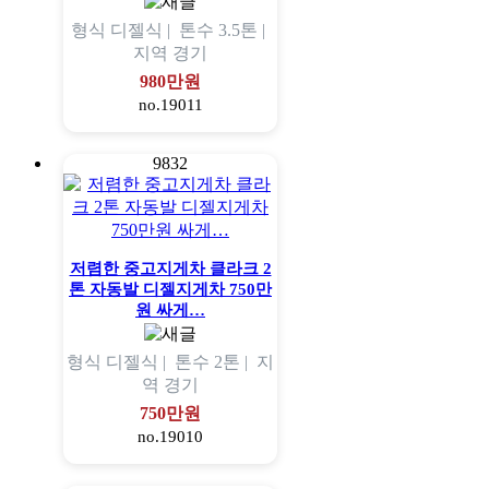
형식
디젤식 |
톤수
3.5톤 |
지역
경기
980만원
no.19011
9832
저렴한 중고지게차 클라크 2
톤 자동발 디젤지게차 750만
원 싸게…
형식
디젤식 |
톤수
2톤 |
지
역
경기
750만원
no.19010