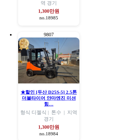
역
경기
1,300만원
no.18985
9807
★할인 [두산 D25S-5] 2.5톤
더블타이어 얀마엔진 미션
힘…
형식
디젤식 |
톤수
|
지역
경기
1,300만원
no.18984