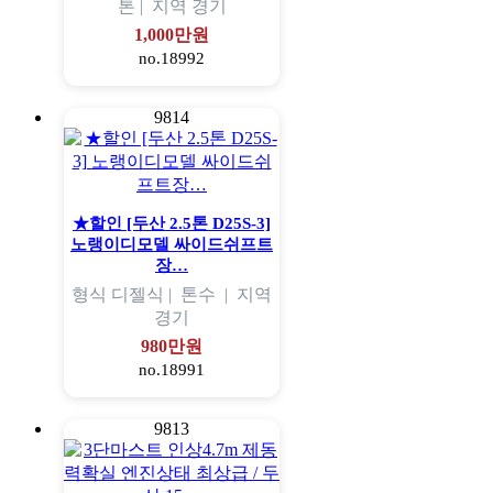
톤 |
지역
경기
1,000만원
no.18992
9814
★할인 [두산 2.5톤 D25S-3]
노랭이디모델 싸이드쉬프트
장…
형식
디젤식 |
톤수
|
지역
경기
980만원
no.18991
9813