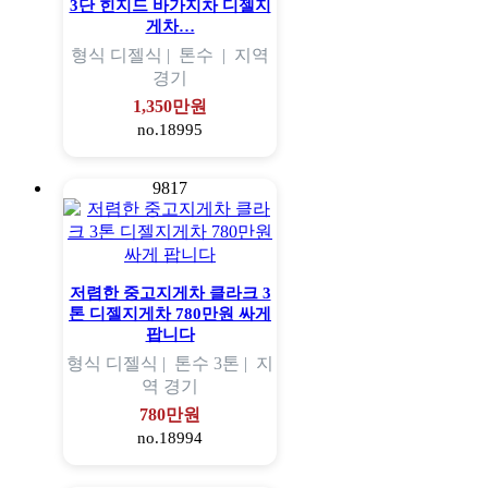
3단 힌지드 바가지차 디젤지
게차…
형식
디젤식 |
톤수
|
지역
경기
1,350만원
no.18995
9817
저렴한 중고지게차 클라크 3
톤 디젤지게차 780만원 싸게
팝니다
형식
디젤식 |
톤수
3톤 |
지
역
경기
780만원
no.18994