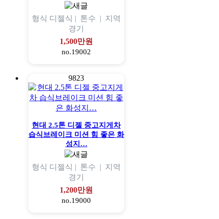
형식
디젤식 |
톤수
|
지역
경기
1,500만원
no.19002
9823
현대 2.5톤 디젤 중고지게차
습식브레이크 미션 힘 좋은 화
성지…
형식
디젤식 |
톤수
|
지역
경기
1,200만원
no.19000