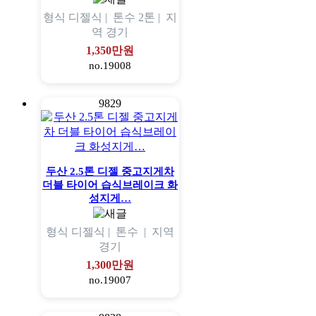
형식
디젤식 |
톤수
2톤 |
지
역
경기
1,350만원
no.19008
9829
두산 2.5톤 디젤 중고지게차
더블 타이어 습식브레이크 화
성지게…
형식
디젤식 |
톤수
|
지역
경기
1,300만원
no.19007