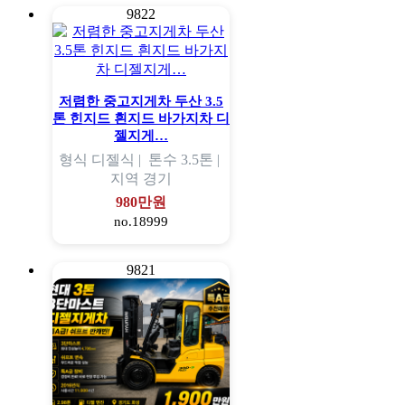
9822
저렴한 중고지게차 두산 3.5
톤 힌지드 흰지드 바가지차 디
젤지게…
형식
디젤식 |
톤수
3.5톤 |
지역
경기
980만원
no.18999
9821