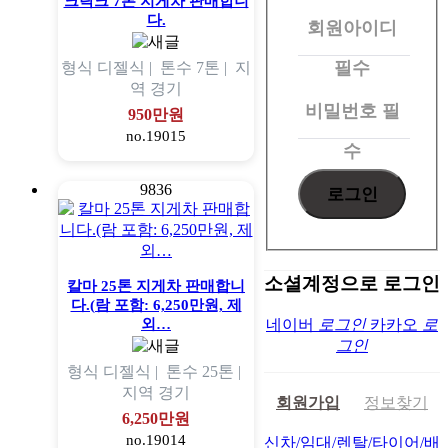
크락크 7톤 지게차 판매합니
다.
회원아이디
로
그
필수
형식
디젤식 |
톤수
7톤 |
지
역
경기
인
비밀번호
필
950만원
no.19015
수
9836
소셜계정으로 로그인
칼마 25톤 지게차 판매합니
다.(람 포함: 6,250만원, 제
외…
네이버
로그인
카카오
로
그인
형식
디젤식 |
톤수
25톤 |
지역
경기
회원가입
정보찾기
6,250만원
no.19014
신차/임대/렌탈/타이어/배