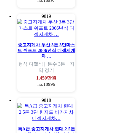
no.18997
9819
중고지게차 두산 3톤 3단마스
트 쉬프트 2006년식 디젤지게
차 …
형식
디젤식 |
톤수
3톤 |
지
역
경기
1,450만원
no.18996
9818
특A급 중고지게차 현대 2.5톤