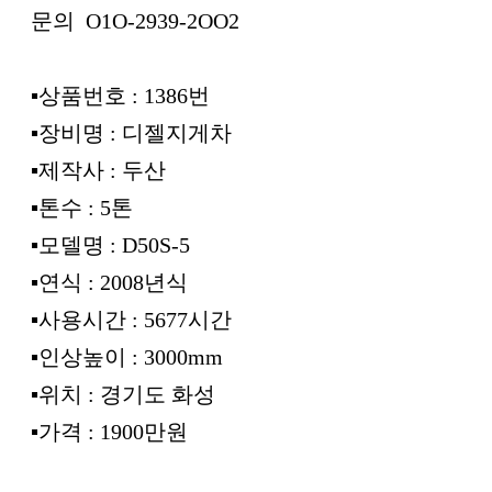
문의 O1O-2939-2OO2
▪︎상품번호 : 1386번
▪︎장비명 : 디젤지게차
▪︎제작사 : 두산
▪︎톤수 : 5톤
▪︎모델명 : D50S-5
▪︎연식 : 2008년식
▪︎사용시간 : 5677시간
▪︎인상높이 : 3000mm
▪︎위치 : 경기도 화성
▪︎가격 : 1900만원