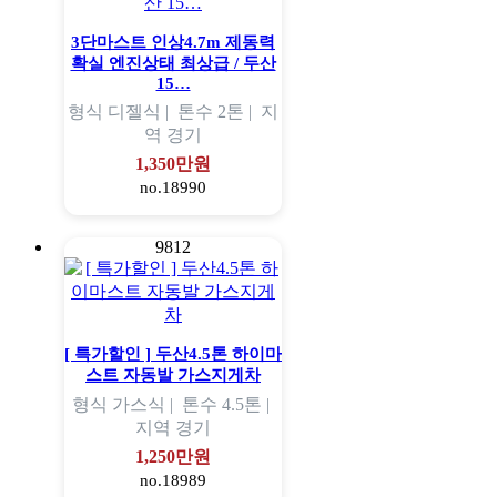
3단마스트 인상4.7m 제동력
확실 엔진상태 최상급 / 두산
15…
형식
디젤식 |
톤수
2톤 |
지
역
경기
1,350만원
no.18990
9812
[ 특가할인 ] 두산4.5톤 하이마
스트 자동발 가스지게차
형식
가스식 |
톤수
4.5톤 |
지역
경기
1,250만원
no.18989