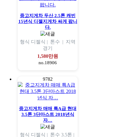
중고지게차 두산 2.5톤 캐빈
15년식 디젤지게차 싸게 팝니
다.
형식
디젤식 |
톤수
|
지역
경기
1,580만원
no.18906
9782
중고지게차 매매 특A급 현대
3.5톤 3단마스트 2018년식
자…
형식
디젤식 |
톤수
3.5톤 |