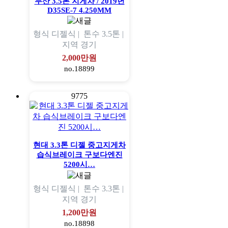
두산 3.5톤 지게차 / 2019년
D35SE-7 4.250MM
형식
디젤식 |
톤수
3.5톤 |
지역
경기
2,000만원
no.18899
9775
현대 3.3톤 디젤 중고지게차
습식브레이크 구보다엔진
5200시…
형식
디젤식 |
톤수
3.3톤 |
지역
경기
1,200만원
no.18898