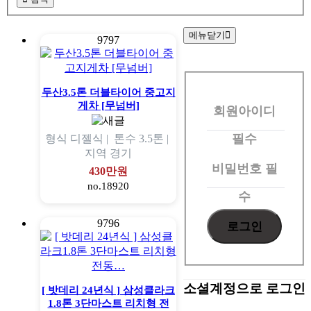
메뉴닫기
9797
회
원
두산3.5톤 더블타이어 중고지
게차 [무넘버]
회원아이디
로
그
필수
형식
디젤식 |
톤수
3.5톤 |
지역
경기
인
비밀번호
필
430만원
no.18920
수
9796
소셜계정으로 로그인
[ 밧데리 24년식 ] 삼성클라크
1.8톤 3단마스트 리치형 전