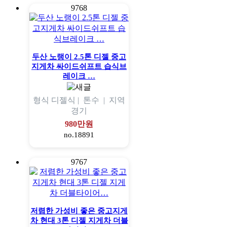
9768
두산 노랭이 2.5톤 디젤 중고
지게차 싸이드쉬프트 습식브
레이크 …
형식
디젤식 |
톤수
|
지역
경기
980만원
no.18891
9767
저렴한 가성비 좋은 중고지게
차 현대 3톤 디젤 지게차 더블