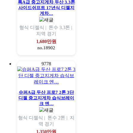
특A급 중고지게차 두산 3.3톤
사이드쉬프트 17년식 디젤지
게차…
형식
디젤식 |
톤수
3.3톤 |
지역
경기
1,680만원
no.18902
9778
슈퍼A급 두산 프로7 2톤 3단
디젤 중고지게차 습식브레이
크 엔…
형식
디젤식 |
톤수
2톤 |
지
역
경기
1,350만원