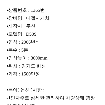
▪︎상품번호 : 1365번
▪︎장비명 : 디젤지게차
▪︎제작사 : 두산
▪︎모델명 : D50S
▪︎연식 : 2006년식
▪︎톤수 : 5톤
▪︎인상높이 : 3000mm
▪︎위치 : 경기도 화성
▪︎가격 : 1500만원
▪︎특이( 옵션 )사항 :
-1인차주로 섬세한 관리하여 차량상태 굉장