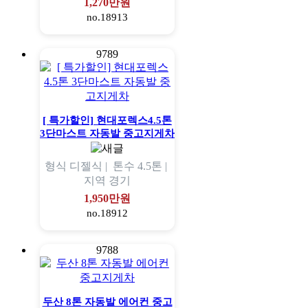
1,270만원
no.18913
9789
[ 특가할인] 현대포렉스4.5톤
3단마스트 자동발 중고지게차
형식
디젤식 |
톤수
4.5톤 |
지역
경기
1,950만원
no.18912
9788
두산 8톤 자동발 에어컨 중고