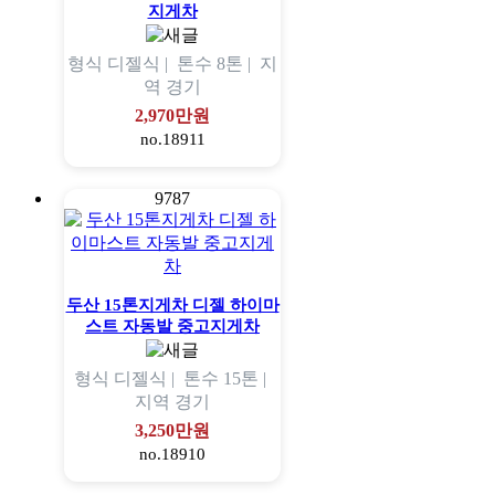
지게차
형식
디젤식 |
톤수
8톤 |
지
역
경기
2,970만원
no.18911
9787
두산 15톤지게차 디젤 하이마
스트 자동발 중고지게차
형식
디젤식 |
톤수
15톤 |
지역
경기
3,250만원
no.18910