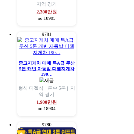
지역
경기
2,300만원
no.18905
9781
중고지게차 매매 특A급 두산
5톤 캐빈 자동발 디젤지게차
190…
형식
디젤식 |
톤수
5톤 |
지
역
경기
1,900만원
no.18904
9780