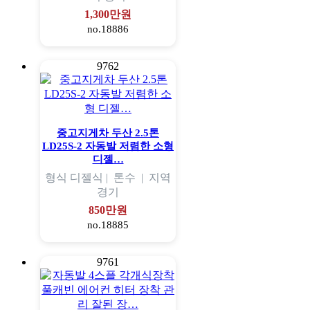
1,300만원
no.18886
9762
중고지게차 두산 2.5톤
LD25S-2 자동발 저렴한 소형
디젤…
형식
디젤식 |
톤수
|
지역
경기
850만원
no.18885
9761