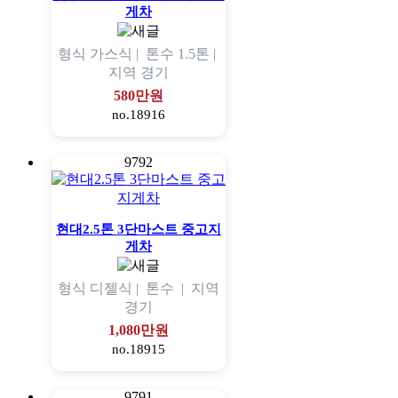
게차
형식
가스식 |
톤수
1.5톤 |
지역
경기
580만원
no.18916
9792
현대2.5톤 3단마스트 중고지
게차
형식
디젤식 |
톤수
|
지역
경기
1,080만원
no.18915
9791