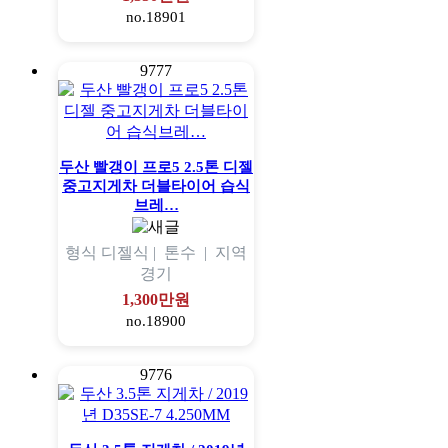
no.18901
9777
두산 빨갱이 프로5 2.5톤 디젤
중고지게차 더블타이어 습식
브레…
형식
디젤식 |
톤수
|
지역
경기
1,300만원
no.18900
9776