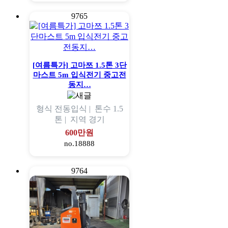
9765
[여름특가] 고마쯔 1.5톤 3단
마스트 5m 입식전기 중고전
동지…
형식
전동입식 |
톤수
1.5
톤 |
지역
경기
600만원
no.18888
9764