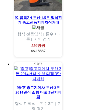
[여름특가] 두산 1.5톤 입식전
기 중고전동지게차직거래
형식
전동입식 |
톤수
1.5
톤 |
지역
경기
550만원
no.18887
9763
[중고]중고지게차 두산 2톤
2014년식 소형 디젤 3단지게
차
형식
디젤식 |
톤수
2톤 |
지
역
경기