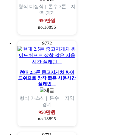
형식
디젤식 |
톤수
3톤 |
지
역
경기
950만원
no.18896
9772
현대 2.5톤 중고지게차 싸이
드쉬프트 장착 짧은 사용시간
풀캐빈…
형식
가스식 |
톤수
|
지역
경기
950만원
no.18895
9771