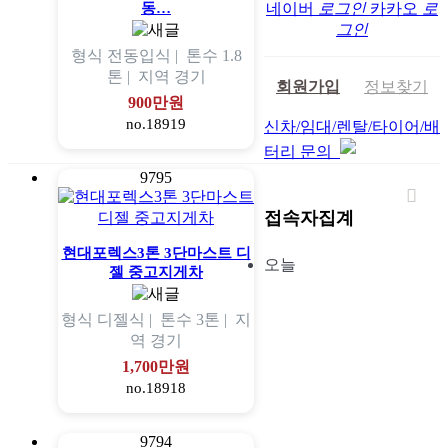
동…
네이버
로그인
카카오
로
그인
형식
전동입식 |
톤수
1.8
톤 |
지역
경기
회원가입
정보찾기
900만원
no.18919
신차/임대/렌탈/타이어/배
터리 문의
9795
접속자집계
현대포렉스3톤 3단마스트 디
오늘
젤 중고지게차
형식
디젤식 |
톤수
3톤 |
지
역
경기
1,700만원
no.18918
9794