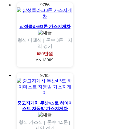
9786
삼성클라크3톤 가스지게차
형식
디젤식 |
톤수
3톤 |
지
역
경기
680만원
no.18909
9785
중고지게차 두산4.5토 하이마
스트 자동발 가스지게차
형식
가스식 |
톤수
4.5톤 |
지역
경기