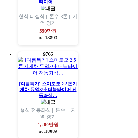
타이어…
형식
디젤식 |
톤수
3톤 |
지
역
경기
550만원
no.18890
9766
[여름특가] 스미토모 2.5톤지
게차 듀얼3단 더블타이어 전
동좌식…
형식
전동좌식 |
톤수
|
지
역
경기
1,200만원
no.18889