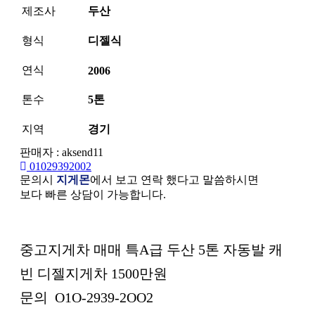
제조사
두산
형식
디젤식
연식
2006
톤수
5톤
지역
경기
판매자 : aksend11
01029392002
문의시
지게몬
에서 보고 연락 했다고 말씀하시면
보다 빠른 상담이 가능합니다.
본문
중고지게차 매매 특A급 두산 5톤 자동발 캐
빈 디젤지게차 1500만원
문의 O1O-2939-2OO2