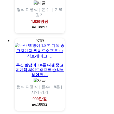
형식
디젤식 |
톤수
|
지역
경기
1,980만원
no.18893
9769
두산 빨갱이 1.8톤 디젤 중고
지게차 싸이드쉬프트 습식브
레이크 …
형식
디젤식 |
톤수
1.8톤 |
지역
경기
900만원
no.18892