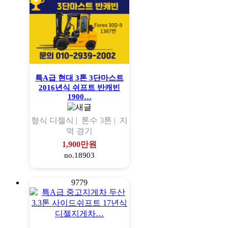
특A급 현대 3톤 3단마스트
2016년식 쉬프트 반캐빈
1900…
형식
디젤식 |
톤수
3톤 |
지
역
경기
1,900만원
no.18903
9779