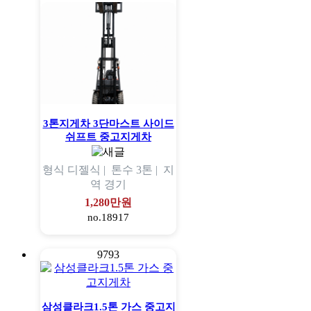
3톤지게차 3단마스트 사이드
쉬프트 중고지게차
형식
디젤식 |
톤수
3톤 |
지
역
경기
1,280만원
no.18917
9793
삼성클라크1.5톤 가스 중고지