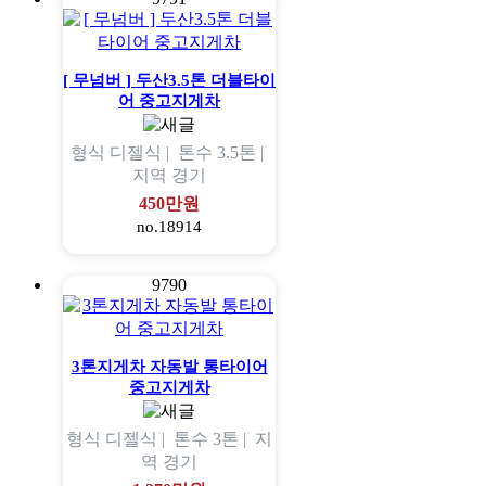
[ 무넘버 ] 두산3.5톤 더블타이
어 중고지게차
형식
디젤식 |
톤수
3.5톤 |
지역
경기
450만원
no.18914
9790
3톤지게차 자동발 통타이어
중고지게차
형식
디젤식 |
톤수
3톤 |
지
역
경기