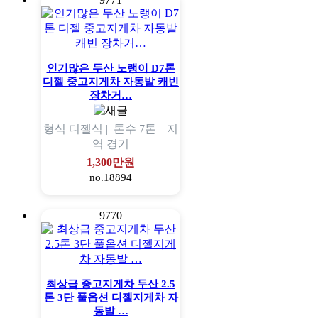
인기많은 두산 노랭이 D7톤
디젤 중고지게차 자동발 캐빈
장차거…
형식
디젤식 |
톤수
7톤 |
지
역
경기
1,300만원
no.18894
9770
최상급 중고지게차 두산 2.5
톤 3단 풀옵션 디젤지게차 자
동발 …