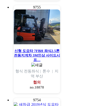
9755
신형 도요타 7FBH 좌식2.5톤
전동지게차 3M인상 사이드시
프…
형식
전동좌식 |
톤수
|
지
역
부산
협의
no.18878
9754