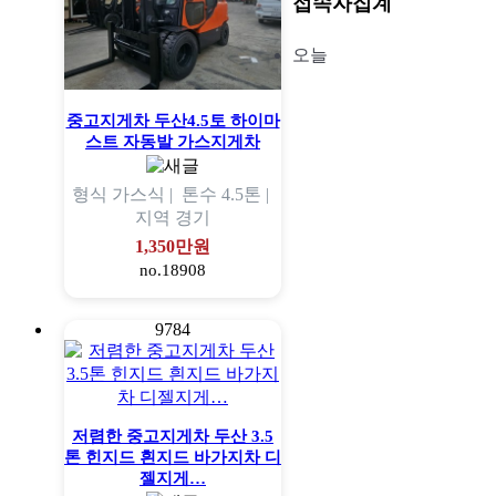
접속자집계
오늘
중고지게차 두산4.5토 하이마
스트 자동발 가스지게차
형식
가스식 |
톤수
4.5톤 |
지역
경기
1,350만원
no.18908
9784
저렴한 중고지게차 두산 3.5
톤 힌지드 흰지드 바가지차 디
젤지게…