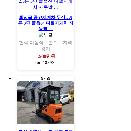
최상급 중고지게차 두산 2.5
톤 3단 풀옵션 디젤지게차 자
동발 …
형식
디젤식 |
톤수
|
지역
경기
1,980만원
no.18893
9769