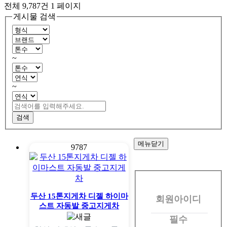
전체 9,787건
1 페이지
게시물 검색
~
~
검색
메뉴닫기
9787
회
원
두산 15톤지게차 디젤 하이마
회원아이디
로
스트 자동발 중고지게차
그
필수