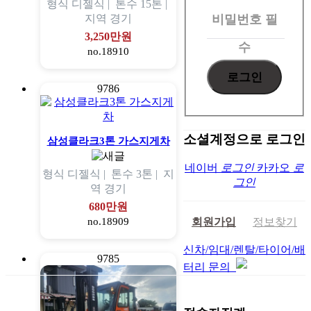
형식
디젤식 |
톤수
15톤 |
인
비밀번호
필
지역
경기
3,250만원
수
no.18910
9786
소셜계정으로 로그인
삼성클라크3톤 가스지게차
네이버
로그인
카카오
로
형식
디젤식 |
톤수
3톤 |
지
그인
역
경기
680만원
no.18909
회원가입
정보찾기
신차/임대/렌탈/타이어/배
9785
터리 문의