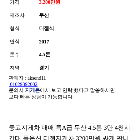
가격
3,200만원
제조사
두산
형식
디젤식
연식
2017
톤수
4.5톤
지역
경기
판매자 : aksend11
01029392002
문의시
지게몬
에서 보고 연락 했다고 말씀하시면
보다 빠른 상담이 가능합니다.
본문
중고지게차 매매 특A급 두산 4.5톤 3단 4천시
간대 풀옵션 디젤지게차 3200만원 싸게 팝니