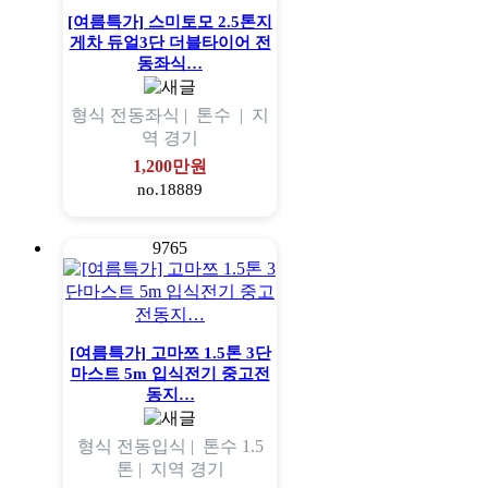
[여름특가] 스미토모 2.5톤지
게차 듀얼3단 더블타이어 전
동좌식…
형식
전동좌식 |
톤수
|
지
역
경기
1,200만원
no.18889
9765
[여름특가] 고마쯔 1.5톤 3단
마스트 5m 입식전기 중고전
동지…
형식
전동입식 |
톤수
1.5
톤 |
지역
경기