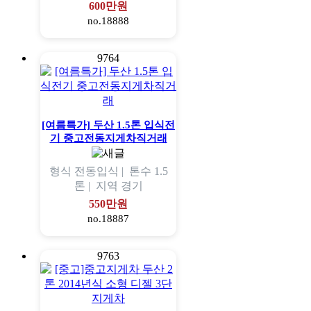
600만원
no.18888
9764
[여름특가] 두산 1.5톤 입식전
기 중고전동지게차직거래
형식
전동입식 |
톤수
1.5
톤 |
지역
경기
550만원
no.18887
9763