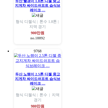
두산 빨갱이 1.8톤 디젤 중고
지게차 싸이드쉬프트 습식브
레이크 …
형식
디젤식 |
톤수
1.8톤 |
지역
경기
900만원
no.18892
9768
두산 노랭이 2.5톤 디젤 중고
지게차 싸이드쉬프트 습식브
레이크 …
형식
디젤식 |
톤수
|
지역
경기
980만원