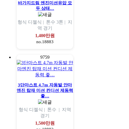
바가지드림 엔진미션유압 모
두 상태…
형식
디젤식 |
톤수
3톤 |
지
역
경기
1,400만원
no.18883
9759
3단마스트 4.7m 자동발 얀마
엔진 탑재 미션 컨디션 제동력
좋…
형식
디젤식 |
톤수
|
지역
경기
1,500만원