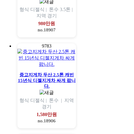
형식
디젤식 |
톤수
3.5톤 |
지역
경기
980만원
no.18907
9783
중고지게차 두산 2.5톤 캐빈
15년식 디젤지게차 싸게 팝니
다.
형식
디젤식 |
톤수
|
지역
경기
1,580만원
no.18906