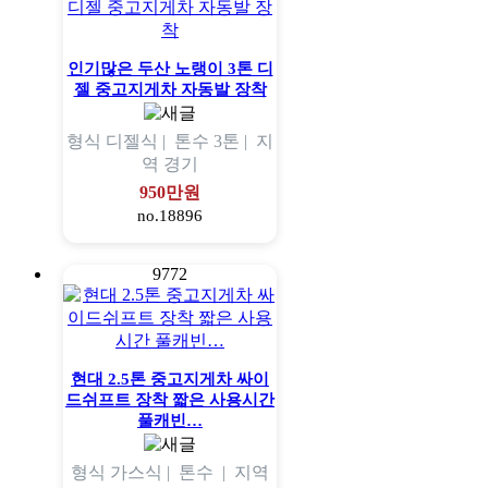
인기많은 두산 노랭이 3톤 디
젤 중고지게차 자동발 장착
형식
디젤식 |
톤수
3톤 |
지
역
경기
950만원
no.18896
9772
현대 2.5톤 중고지게차 싸이
드쉬프트 장착 짧은 사용시간
풀캐빈…
형식
가스식 |
톤수
|
지역