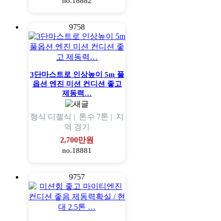
no.18882
9758
3단마스트로 인상높이 5m 풀
옵션 엔진 미션 컨디션 좋고
제동력…
형식
디젤식 |
톤수
7톤 |
지
역
경기
2,700만원
no.18881
9757