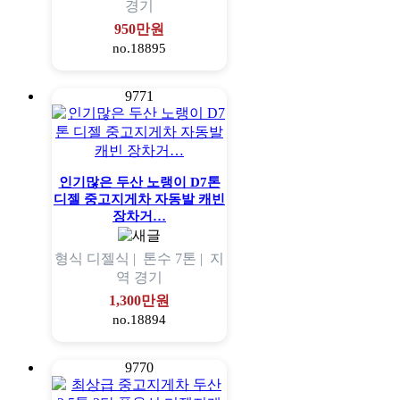
경기
950만원
no.18895
9771
인기많은 두산 노랭이 D7톤
디젤 중고지게차 자동발 캐빈
장차거…
형식
디젤식 |
톤수
7톤 |
지
역
경기
1,300만원
no.18894
9770