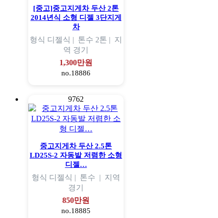
[중고]중고지게차 두산 2톤
2014년식 소형 디젤 3단지게
차
형식
디젤식 |
톤수
2톤 |
지
역
경기
1,300만원
no.18886
9762
중고지게차 두산 2.5톤
LD25S-2 자동발 저렴한 소형
디젤…
형식
디젤식 |
톤수
|
지역
경기
850만원
no.18885