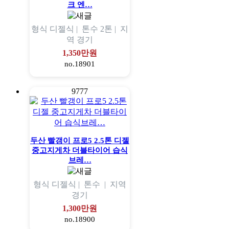
크 엔…
형식
디젤식 |
톤수
2톤 |
지
역
경기
1,350만원
no.18901
9777
두산 빨갱이 프로5 2.5톤 디젤
중고지게차 더블타이어 습식
브레…
형식
디젤식 |
톤수
|
지역
경기
1,300만원
no.18900