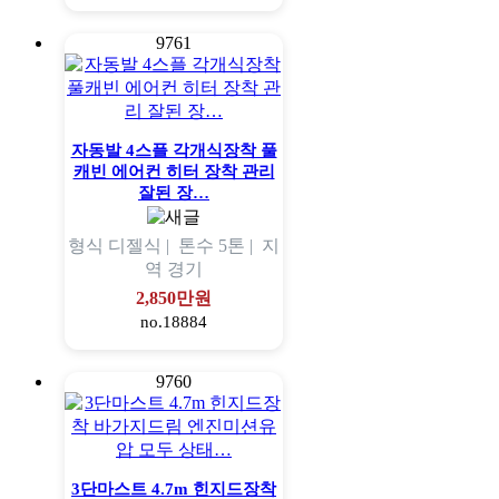
9761
자동발 4스플 각개식장착 풀
캐빈 에어컨 히터 장착 관리
잘된 장…
형식
디젤식 |
톤수
5톤 |
지
역
경기
2,850만원
no.18884
9760
3단마스트 4.7m 힌지드장착