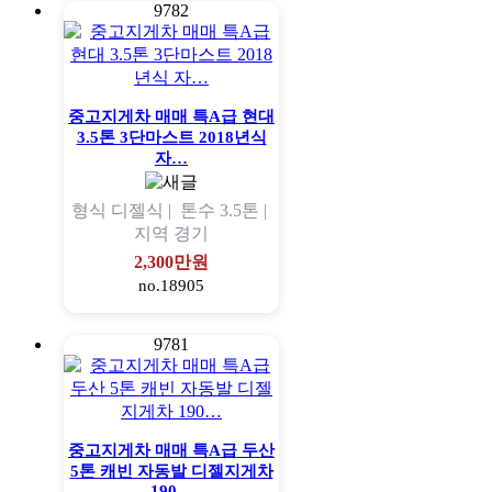
9782
중고지게차 매매 특A급 현대
3.5톤 3단마스트 2018년식
자…
형식
디젤식 |
톤수
3.5톤 |
지역
경기
2,300만원
no.18905
9781
중고지게차 매매 특A급 두산
5톤 캐빈 자동발 디젤지게차
190…