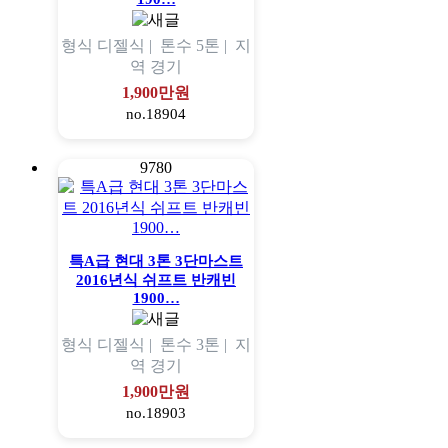
형식
디젤식 |
톤수
5톤 |
지
역
경기
1,900만원
no.18904
9780
특A급 현대 3톤 3단마스트
2016년식 쉬프트 반캐빈
1900…
형식
디젤식 |
톤수
3톤 |
지
역
경기
1,900만원
no.18903