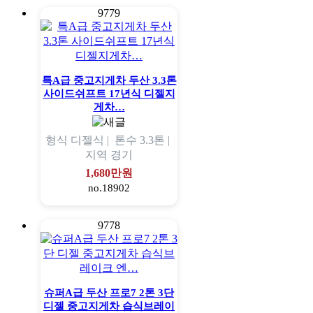
9779
특A급 중고지게차 두산 3.3톤
사이드쉬프트 17년식 디젤지
게차…
형식
디젤식 |
톤수
3.3톤 |
지역
경기
1,680만원
no.18902
9778
슈퍼A급 두산 프로7 2톤 3단
디젤 중고지게차 습식브레이