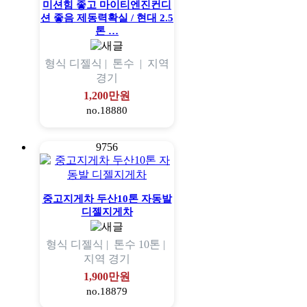
미션힘 좋고 마이티엔진컨디
션 좋음 제동력확실 / 현대 2.5
톤 …
형식
디젤식 |
톤수
|
지역
경기
1,200만원
no.18880
9756
중고지게차 두산10톤 자동발
디젤지게차
형식
디젤식 |
톤수
10톤 |
지역
경기
1,900만원
no.18879