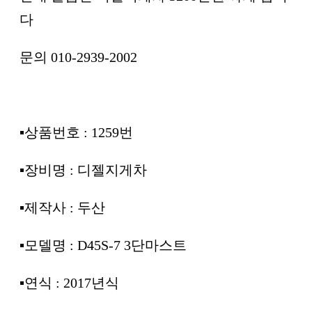
다
문의 010-2939-2002
▪︎상품번호 : 1259번
▪︎장비명 : 디젤지게차
▪︎제작사 : 두산
▪︎모델명 : D45S-7 3단마스트
▪︎연식 : 2017년식