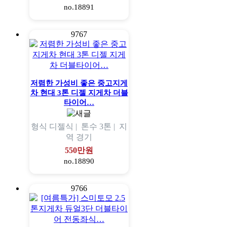
no.18891
9767
저렴한 가성비 좋은 중고지게
차 현대 3톤 디젤 지게차 더블
타이어…
형식
디젤식 |
톤수
3톤 |
지
역
경기
550만원
no.18890
9766