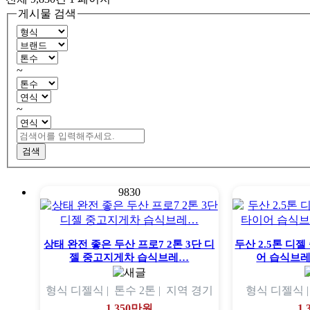
게시물 검색
~
~
검색
9830
상태 완전 좋은 두산 프로7 2톤 3단 디
두산 2.5톤 디
젤 중고지게차 습식브레…
어 습식브
형식
디젤식 |
톤수
2톤 |
지역
경기
형식
디젤식 
1,350만원
1