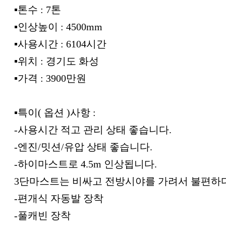
▪︎톤수 : 7톤
▪︎인상높이 : 4500mm
▪︎사용시간 : 6104시간
▪︎위치 : 경기도 화성
▪︎가격 : 3900만원
▪︎특이( 옵션 )사항 :
-사용시간 적고 관리 상태 좋습니다.
-엔진/밋션/유압 상태 좋습니다.
-하이마스트로 4.5m 인상됩니다.
3단마스트는 비싸고 전방시야를 가려서 불편하
-편개식 자동발 장착
-풀캐빈 장착