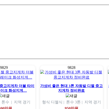
9829
9828
젤 중고지게차 더블 타이
가성비 좋은 현대 3톤 자동발 디젤 중고
레이크 화성지게…
지게차 정비완료
|
톤수
|
지역
경기
형식
디젤식 |
톤수
3톤 |
지역
경기
,300만원
950만원