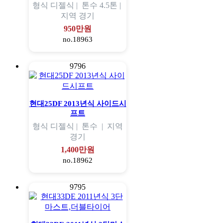
형식
디젤식 |
톤수
4.5톤 |
지역
경기
950만원
no.18963
9796
현대25DF 2013년식 사이드시
프트
형식
디젤식 |
톤수
|
지역
경기
1,400만원
no.18962
9795