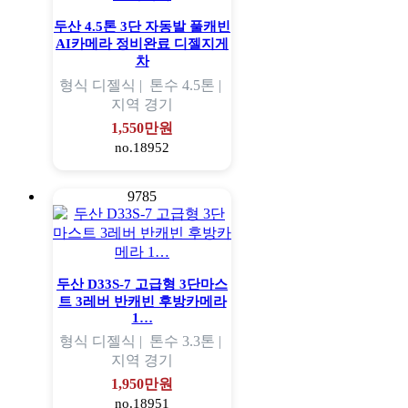
두산 4.5톤 3단 자동발 풀캐빈
AI카메라 정비완료 디젤지게
차
형식
디젤식 |
톤수
4.5톤 |
지역
경기
1,550만원
no.18952
9785
두산 D33S-7 고급형 3단마스
트 3레버 반캐빈 후방카메라
1…
형식
디젤식 |
톤수
3.3톤 |
지역
경기
1,950만원
no.18951