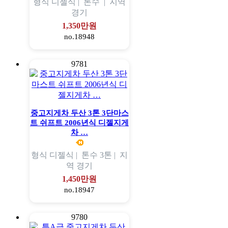
형식
디젤식 |
톤수
|
지역
경기
1,350만원
no.18948
9781
중고지게차 두산 3톤 3단마스
트 쉬프트 2006년식 디젤지게
차 …
형식
디젤식 |
톤수
3톤 |
지
역
경기
1,450만원
no.18947
9780