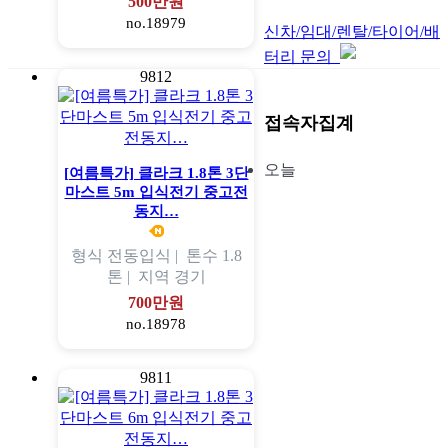
500만원
no.18979
신차/임대/렌탈/타이어/배
터리 문의
9812
접속자집계
오늘
[여름특가] 클라크 1.8톤 3단
마스트 5m 입식전기 중고전
동지…
형식
전동입식 |
톤수
1.8
톤 |
지역
경기
700만원
no.18978
9811