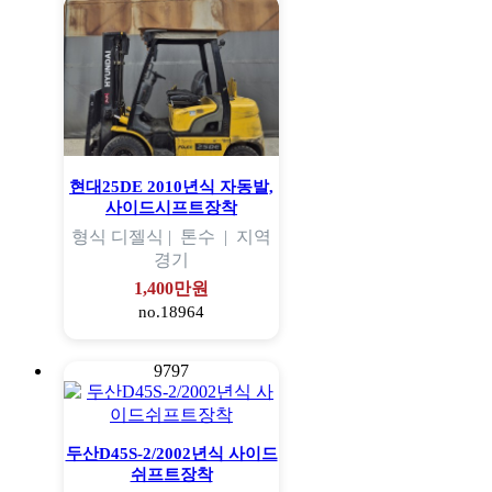
현대25DE 2010년식 자동발,
사이드시프트장착
형식
디젤식 |
톤수
|
지역
경기
1,400만원
no.18964
9797
두산D45S-2/2002년식 사이드
쉬프트장착