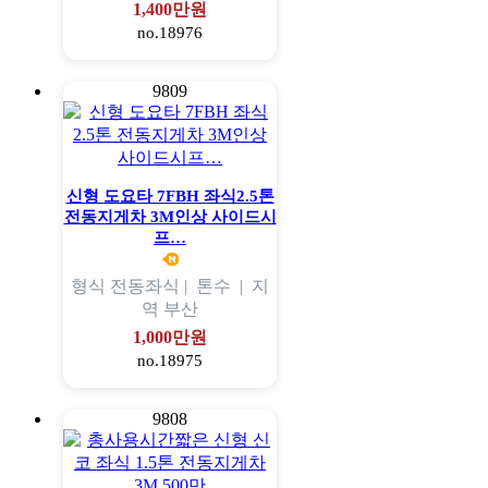
1,400만원
no.18976
9809
신형 도요타 7FBH 좌식2.5톤
전동지게차 3M인상 사이드시
프…
형식
전동좌식 |
톤수
|
지
역
부산
1,000만원
no.18975
9808