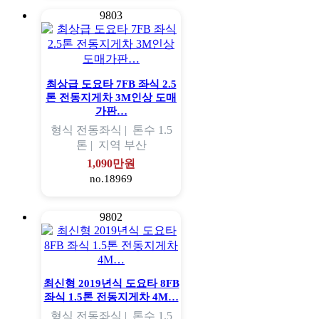
9803
최상급 도요타 7FB 좌식 2.5
톤 전동지게차 3M인상 도매
가판…
형식
전동좌식 |
톤수
1.5
톤 |
지역
부산
1,090만원
no.18969
9802
최신형 2019년식 도요타 8FB
좌식 1.5톤 전동지게차 4M…
형식
전동좌식 |
톤수
1.5