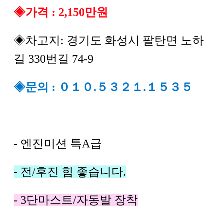
◈가격 : 2,150만원
◈차고지: 경기도 화성시 팔탄면 노하
길 330번길 74-9
◈문의 : ０１０.５３２１.１５３５
- 엔진미션 특A급
- 전/후진 힘 좋습니다.
- 3단마스트/자동발 장착