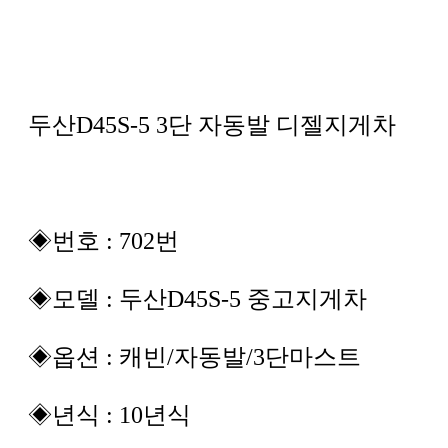
본문
두산D45S-5 3단 자동발 디젤지게차
◈번호 : 702번
◈모델 : 두산D45S-5 중고지게차
◈옵션 : 캐빈/자동발/3단마스트
◈년식 : 10년식