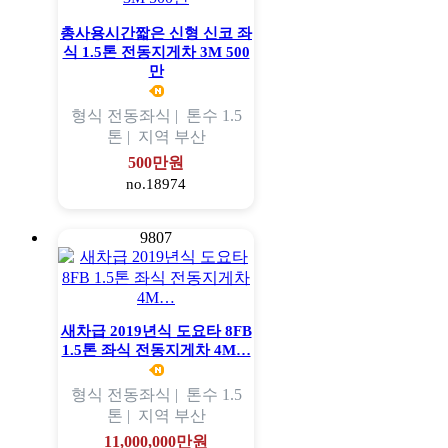
총사용시간짧은 신형 신코 좌
식 1.5톤 전동지게차 3M 500
만
형식
전동좌식 |
톤수
1.5
톤 |
지역
부산
500만원
no.18974
9807
새차급 2019년식 도요타 8FB
1.5톤 좌식 전동지게차 4M…
형식
전동좌식 |
톤수
1.5
톤 |
지역
부산
11,000,000만원