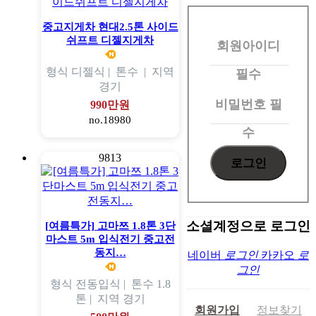
회
원
중고지게차 현대2.5톤 사이드
쉬프트 디젤지게차
회원아이디
로
그
형식
디젤식 |
톤수
|
지역
필수
경기
인
비밀번호
필
990만원
no.18980
수
9813
소셜계정으로 로그인
[여름특가] 고마쯔 1.8톤 3단
마스트 5m 입식전기 중고전
동지…
네이버
로그인
카카오
로
그인
형식
전동입식 |
톤수
1.8
톤 |
지역
경기
회원가입
정보찾기