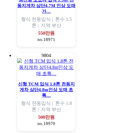
최신형 도요타 입식 1.5톤 전
동지게차 삼단4.7M 인상 도매
가…
형식
전동입식 |
톤수
1.5
톤 |
지역
부산
550만원
no.18971
9804
신형 TCM 입식 1.8톤 전동지
게차 삼단4.8m인상 도매 초
특…
형식
전동입식 |
톤수
1.8
톤 |
지역
부산
500만원
no.18970