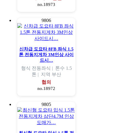
no.18973
9806
신차급 도요타 8FB 좌식 1.5
톤 전동지게차 3M인상 사이
드시…
형식
전동좌식 |
톤수
1.5
톤 |
지역
부산
협의
no.18972
9805