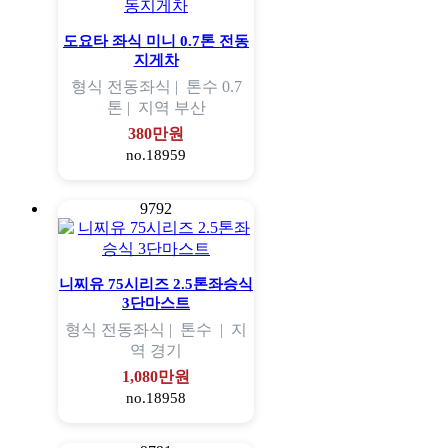
도요타 좌식 미니 0.7톤 전동
지게차
형식
전동좌식 |
톤수
0.7
톤 |
지역
부산
380만원
no.18959
9792
니찌유 75시리즈 2.5톤좌승식
3단마스트
형식
전동좌식 |
톤수
|
지
역
경기
1,080만원
no.18958