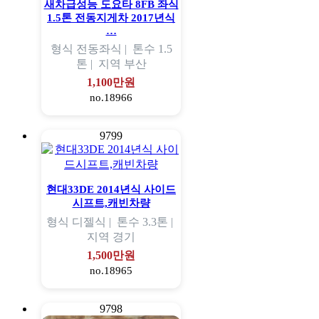
새차급성능 도요타 8FB 좌식
1.5톤 전동지게차 2017년식
…
형식
전동좌식 |
톤수
1.5
톤 |
지역
부산
1,100만원
no.18966
9799
현대33DE 2014년식 사이드
시프트,캐빈차량
형식
디젤식 |
톤수
3.3톤 |
지역
경기
1,500만원
no.18965
9798