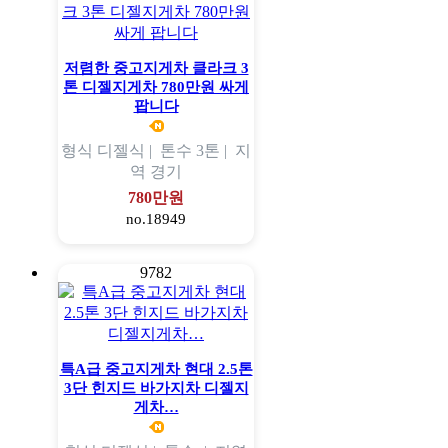
저렴한 중고지게차 클라크 3
톤 디젤지게차 780만원 싸게
팝니다
형식
디젤식 |
톤수
3톤 |
지
역
경기
780만원
no.18949
9782
특A급 중고지게차 현대 2.5톤
3단 힌지드 바가지차 디젤지
게차…