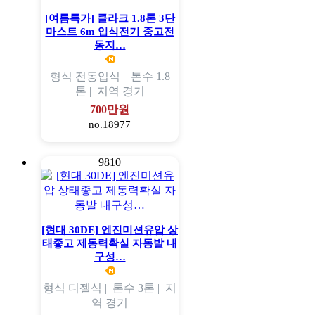
[여름특가] 클라크 1.8톤 3단
마스트 6m 입식전기 중고전
동지…
형식
전동입식 |
톤수
1.8
톤 |
지역
경기
700만원
no.18977
9810
[현대 30DE] 엔진미션유압 상
태좋고 제동력확실 자동발 내
구성…
형식
디젤식 |
톤수
3톤 |
지
역
경기