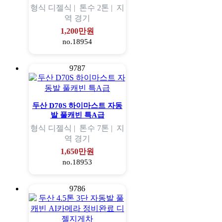
형식
디젤식 |
톤수
2톤 |
지
역
경기
1,200만원
no.18954
9787
두산 D70S 하이마스트 자동
발 풀캐빈 특A급
형식
디젤식 |
톤수
7톤 |
지
역
경기
1,650만원
no.18953
9786