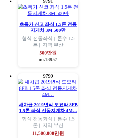
9791
초특가 신코 좌식 1.5톤 전동
지게차 3M 500만
형식
전동좌식 |
톤수
1.5
톤 |
지역
부산
500만원
no.18957
9790
새차급 2019년식 도요타 8FB
1.5톤 좌식 전동지게차 4M…
형식
전동좌식 |
톤수
1.5
톤 |
지역
부산
11,500,000만원