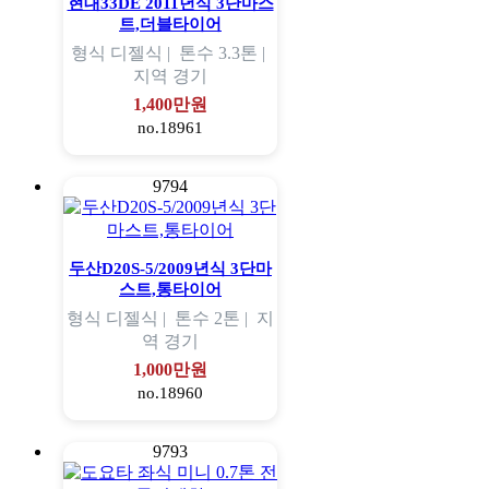
현대33DE 2011년식 3단마스
트,더블타이어
형식
디젤식 |
톤수
3.3톤 |
지역
경기
1,400만원
no.18961
9794
두산D20S-5/2009년식 3단마
스트,통타이어
형식
디젤식 |
톤수
2톤 |
지
역
경기
1,000만원
no.18960
9793