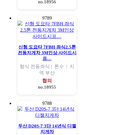
no.18956
9789
신형 도요타 7FBH 좌식2.5톤
전동지게차 3M인상 사이드시
프…
형식
전동좌식 |
톤수
|
지
역
부산
협의
no.18955
9788
두산 D20S-7 3단 14년식 디젤
지게차