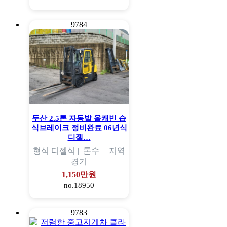
9784
두산 2.5톤 자동발 올캐빈 습
식브레이크 정비완료 06년식
디젤…
형식
디젤식 |
톤수
|
지역
경기
1,150만원
no.18950
9783