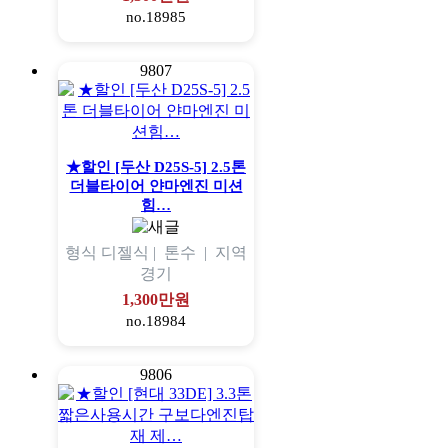
no.18985
9807
★할인 [두산 D25S-5] 2.5톤
더블타이어 얀마엔진 미션
힘…
형식
디젤식 |
톤수
|
지역
경기
1,300만원
no.18984
9806