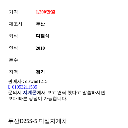
가격
1,200만원
제조사
두산
형식
디젤식
연식
2010
톤수
지역
경기
판매자 : dlswnd1215
01053211535
문의시
지게몬
에서 보고 연락 했다고 말씀하시면
보다 빠른 상담이 가능합니다.
본문
두산D25S-5 디젤지게차