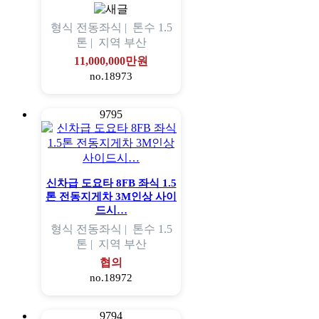
형식
전동좌식 |
톤수
1.5
톤 |
지역
부산
11,000,000만원
no.18973
9795
신차급 도요타 8FB 좌식 1.5
톤 전동지게차 3M인상 사이
드시…
형식
전동좌식 |
톤수
1.5
톤 |
지역
부산
협의
no.18972
9794