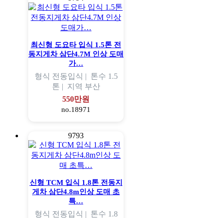
최신형 도요타 입식 1.5톤 전
동지게차 삼단4.7M 인상 도매
가…
형식
전동입식 |
톤수
1.5
톤 |
지역
부산
550만원
no.18971
9793
신형 TCM 입식 1.8톤 전동지
게차 삼단4.8m인상 도매 초
특…
형식
전동입식 |
톤수
1.8