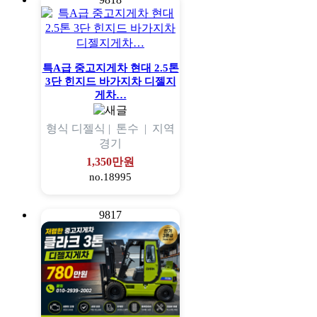
특A급 중고지게차 현대 2.5톤
3단 힌지드 바가지차 디젤지
게차…
형식
디젤식 |
톤수
|
지역
경기
1,350만원
no.18995
9817