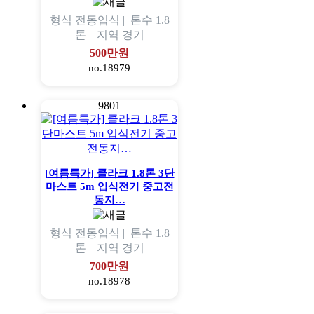
형식
전동입식 |
톤수
1.8
톤 |
지역
경기
500만원
no.18979
9801
[여름특가] 클라크 1.8톤 3단
마스트 5m 입식전기 중고전
동지…
형식
전동입식 |
톤수
1.8
톤 |
지역
경기
700만원
no.18978