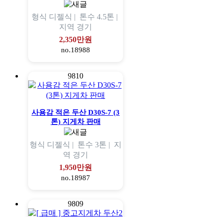
형식
디젤식 |
톤수
4.5톤 |
지역
경기
2,350만원
no.18988
9810
사용감 적은 두산 D30S-7 (3
톤) 지게차 판매
형식
디젤식 |
톤수
3톤 |
지
역
경기
1,950만원
no.18987
9809