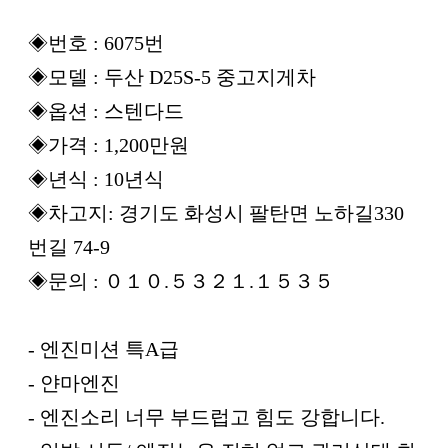
◈번호 : 6075번
◈모델 : 두산 D25S-5 중고지게차
◈옵션 : 스텐다드
◈가격 : 1,200만원
◈년식 : 10년식
◈차고지: 경기도 화성시 팔탄면 노하길330
번길 74-9
◈문의 : ０１０.５３２１.１５３５
- 엔진미션 특A급
- 얀마엔진
- 엔진소리 너무 부드럽고 힘도 강합니다.