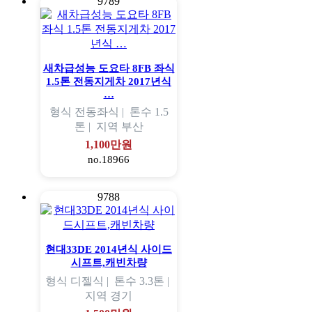
9789
새차급성능 도요타 8FB 좌식
1.5톤 전동지게차 2017년식
…
형식
전동좌식 |
톤수
1.5
톤 |
지역
부산
1,100만원
no.18966
9788
현대33DE 2014년식 사이드
시프트,캐빈차량
형식
디젤식 |
톤수
3.3톤 |
지역
경기