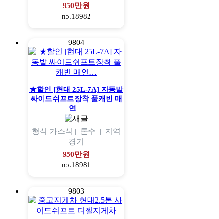
950만원
no.18982
9804
★할인 [현대 25L-7A] 자동발
싸이드쉬프트장착 풀캐빈 매
연…
형식
가스식 |
톤수
|
지역
경기
950만원
no.18981
9803