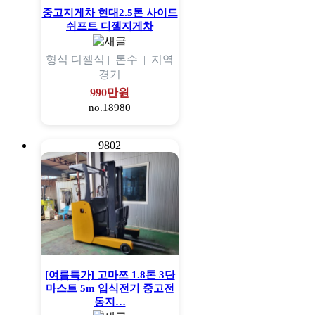
중고지게차 현대2.5톤 사이드
쉬프트 디젤지게차
형식
디젤식 |
톤수
|
지역
경기
990만원
no.18980
9802
[여름특가] 고마쯔 1.8톤 3단
마스트 5m 입식전기 중고전
동지…