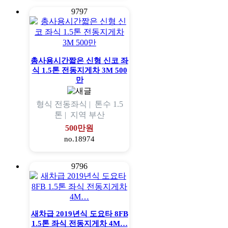
9797
총사용시간짧은 신형 신코 좌
식 1.5톤 전동지게차 3M 500
만
형식
전동좌식 |
톤수
1.5
톤 |
지역
부산
500만원
no.18974
9796
새차급 2019년식 도요타 8FB
1.5톤 좌식 전동지게차 4M…