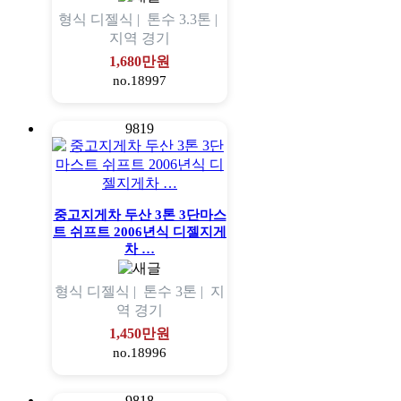
형식
디젤식 |
톤수
3.3톤 |
지역
경기
1,680만원
no.18997
9819
중고지게차 두산 3톤 3단마스
트 쉬프트 2006년식 디젤지게
차 …
형식
디젤식 |
톤수
3톤 |
지
역
경기
1,450만원
no.18996
9818