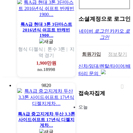
소셜계정으로 로그인
특A급 현대 3톤 3단마스트
2016년식 쉬프트 반캐빈
네이버
로그인
카카오
로
1900…
그인
형식
디젤식 |
톤수
3톤 |
지
회원가입
정보찾기
역
경기
1,900만원
신차/임대/렌탈/타이어/배
no.18998
터리 문의
9820
접속자집계
오늘
특A급 중고지게차 두산 3.3톤
사이드쉬프트 17년식 디젤지
게차…