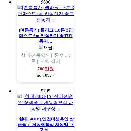
9800
[여름특가] 클라크 1.8톤 3단
마스트 6m 입식전기 중고전
동지…
형식
전동입식 |
톤수
1.8
톤 |
지역
경기
700만원
no.18977
9799
[현대 30DE] 엔진미션유압 상
태좋고 제동력확실 자동발 내
구성…