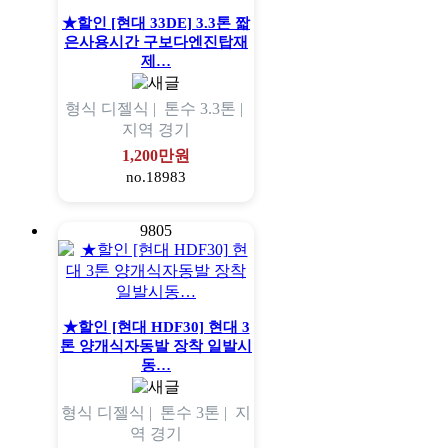
★할인 [현대 33DE] 3.3톤 짧
은사용시간 구보다엔진탑재
제…
형식
디젤식 |
톤수
3.3톤 |
지역
경기
1,200만원
no.18983
9805
★할인 [현대 HDF30] 현대 3
톤 양개식자동발 장착 일발시
동…
형식
디젤식 |
톤수
3톤 |
지
역
경기