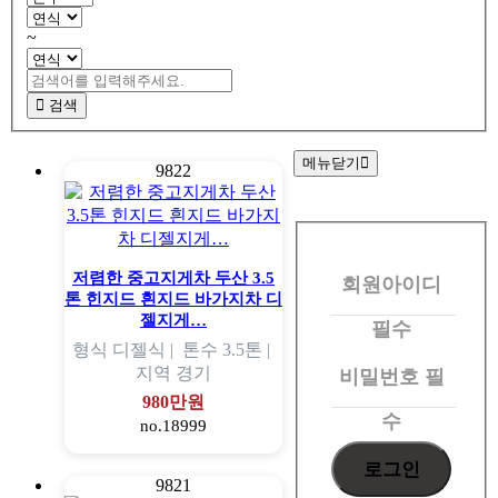
~
검색
메뉴닫기
9822
회
원
저렴한 중고지게차 두산 3.5
회원아이디
로
톤 힌지드 흰지드 바가지차 디
그
젤지게…
필수
형식
디젤식 |
톤수
3.5톤 |
인
지역
경기
비밀번호
필
980만원
수
no.18999
9821