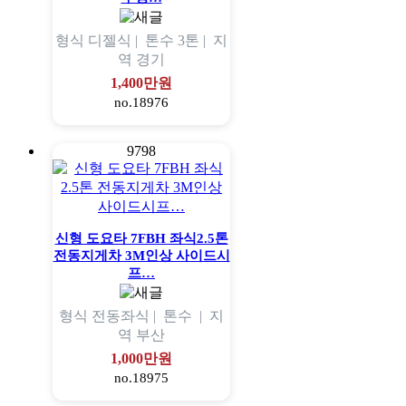
형식
디젤식 |
톤수
3톤 |
지
역
경기
1,400만원
no.18976
9798
신형 도요타 7FBH 좌식2.5톤
전동지게차 3M인상 사이드시
프…
형식
전동좌식 |
톤수
|
지
역
부산
1,000만원
no.18975