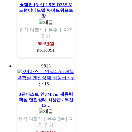
★할인 [두산 2.5톤 D25S-3]
노랭이디모델 싸이드쉬프트
장…
형식
디젤식 |
톤수
|
지역
경기
980만원
no.18991
9813
3단마스트 인상4.7m 제동력
확실 엔진상태 최상급 / 두산
15…
형식
디젤식 |
톤수
2톤 |
지
역
경기