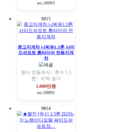
no.18993
9815
중고지게차 니찌유1.5톤 사이
드쉬프트 통타이어 전동지게
차
형식
전동좌식 |
톤수
1.5
톤 |
지역
경기
1,000만원
no.18992
9814