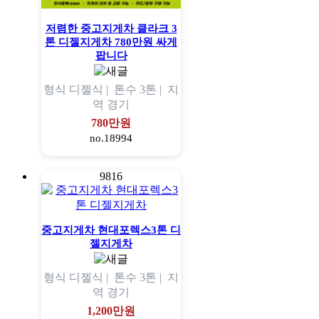
저렴한 중고지게차 클라크 3
톤 디젤지게차 780만원 싸게
팝니다
형식
디젤식 |
톤수
3톤 |
지
역
경기
780만원
no.18994
9816
중고지게차 현대포렉스3톤 디
젤지게차
형식
디젤식 |
톤수
3톤 |
지
역
경기
1,200만원