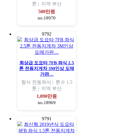
톤 |
지역
부산
500만원
no.18970
9792
최상급 도요타 7FB 좌식 2.5
톤 전동지게차 3M인상 도매
가판…
형식
전동좌식 |
톤수
1.5
톤 |
지역
부산
1,090만원
no.18969
9791