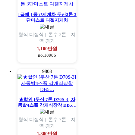
[ 급매 ] 중고지게차 두산2톤 3
단마스트 디젤지게차
형식
디젤식 |
톤수
2톤 |
지
역
경기
1,100만원
no.18986
9808
★할인 [두산 7톤 D70S-3] 자
동발4스플 각개식장착 DB5…
형식
디젤식 |
톤수
7톤 |
지
역
경기
1,300만원