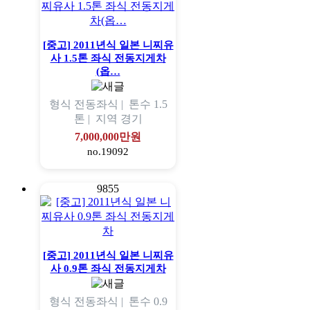
[중고] 2011년식 일본 니찌유
사 1.5톤 좌식 전동지게차
(옵…
형식
전동좌식 |
톤수
1.5
톤 |
지역
경기
7,000,000만원
no.19092
9855
[중고] 2011년식 일본 니찌유
사 0.9톤 좌식 전동지게차
형식
전동좌식 |
톤수
0.9