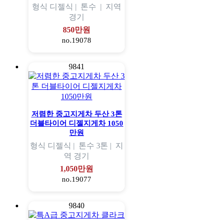
형식
디젤식 |
톤수
|
지역
경기
850만원
no.19078
9841
저렴한 중고지게차 두산 3톤
더블타이어 디젤지게차 1050
만원
형식
디젤식 |
톤수
3톤 |
지
역
경기
1,050만원
no.19077
9840