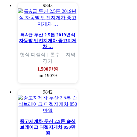
9843
특A급 두산 2.5톤 2019년식
자동발 엔진지게차 중고지게
차 …
형식
디젤식 |
톤수
|
지역
경기
1,500만원
no.19079
9842
중고지게차 두산 2.5톤 습식
브레이크 디젤지게차 850만
원