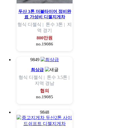
두산 3톤 더블타이어 정비완
료 가성비 디젤지게차
형식
디젤식 |
톤수
3톤 |
지
역
경기
800만원
no.19086
9849
최상급
형식
디젤식 |
톤수
3.5톤 |
지역
경남
협의
no.19085
9848