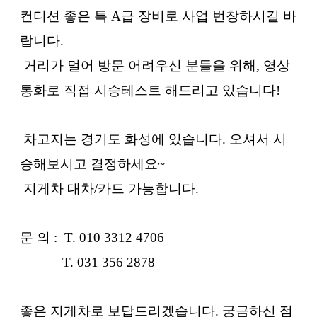
컨디션 좋은 특 A급 장비로 사업 번창하시길 바
랍니다.
거리가 멀어 방문 어려우신 분들을 위해, 영상
통화로 직접 시승테스트 해드리고 있습니다!
차고지는 경기도 화성에 있습니다. 오셔서 시
승해보시고 결정하세요~
지게차 대차/카드 가능합니다.
문 의 : T. 010 3312 4706
T. 031 356 2878
좋은 지게차로 보답드리겠습니다. 궁금하신 점