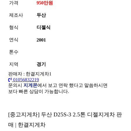
가격
950만원
제조사
두산
형식
디젤식
연식
2001
톤수
지역
경기
판매자 : 한결지게차1
01056832219
문의시
지게몬
에서 보고 연락 했다고 말씀하시면
보다 빠른 상담이 가능합니다.
본문
[중고지게차] 두산 D25S-3 2.5톤 디젤지게차 판
매 | 한결지게차