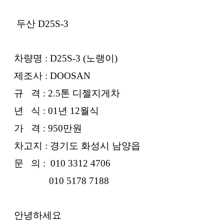
두산 D25S-3
차량명 : D25S-3 (노랭이)
제조사 : DOOSAN
규 격 : 2.5톤 디젤지게차
년 식 : 01년 12월식
가 격 : 950만원
차고지 : 경기도 화성시 남양읍
문 의 : 010 3312 4706
010 5178 7188
안녕하세요