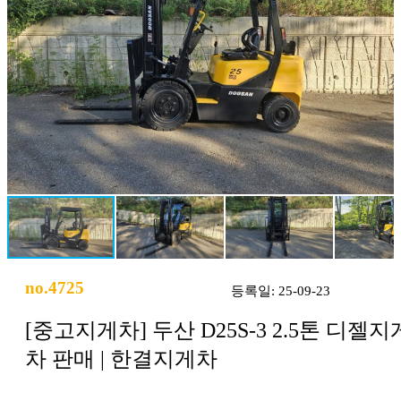
no.4725
등록일: 25-09-23
[중고지게차] 두산 D25S-3 2.5톤 디젤지
차 판매 | 한결지게차