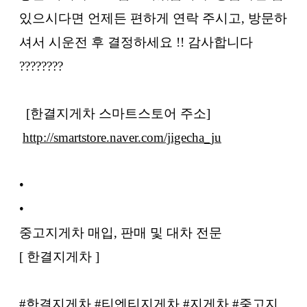
있으시다면 언제든 편하게 연락 주시고, 방문하
셔서 시운전 후 결정하세요 !! 감사합니다
????????
[한결지게차 스마트스토어 주소]
http://smartstore.naver.com/jigecha_ju
•
•
중고지게차 매입, 판매 및 대차 전문
[ 한결지게차 ]
#한결지게차 #티엔티지게차 #지게차 #중고지