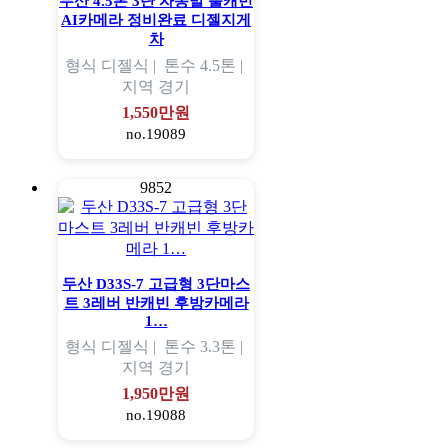
두산 4.5톤 3단 자동발 풀캐빈
AI카메라 정비완료 디젤지게
차
형식
디젤식 |
톤수
4.5톤 |
지역
경기
1,550만원
no.19089
9852
두산 D33S-7 고급형 3단마스
트 3레버 반캐빈 후방카메라
1…
형식
디젤식 |
톤수
3.3톤 |
지역
경기
1,950만원
no.19088