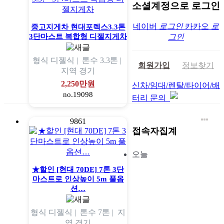
소셜계정으로 로그인
네이버
로그인
카카오
로
중고지게차 현대포렉스3.3톤
3단마스트 복합형 디젤지게차
그인
형식
디젤식 |
톤수
3.3톤 |
회원가입
정보찾기
지역
경기
2,250만원
신차/임대/렌탈/타이어/배
no.19098
터리 문의
9861
접속자집계
오늘
★할인 [현대 70DE] 7톤 3단
마스트로 인상높이 5m 풀옵
션…
형식
디젤식 |
톤수
7톤 |
지
역
경기