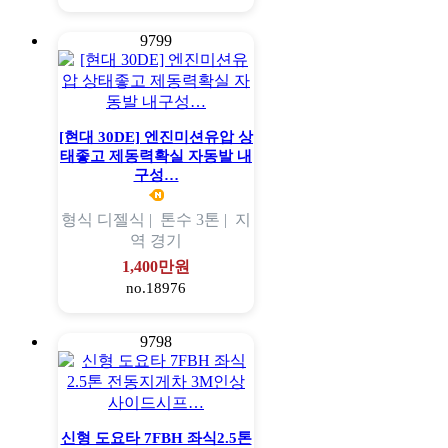
9799
[현대 30DE] 엔진미션유압 상
태좋고 제동력확실 자동발 내
구성…
형식
디젤식 |
톤수
3톤 |
지
역
경기
1,400만원
no.18976
9798
신형 도요타 7FBH 좌식2.5톤