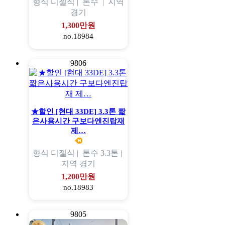
형식
디젤식 |
톤수
|
지역
경기
1,300만원
no.18984
9806
★할인 [현대 33DE] 3.3톤 짧
은사용시간 구보다엔진탑재
제…
형식
디젤식 |
톤수
3.3톤 |
지역
경기
1,200만원
no.18983
9805