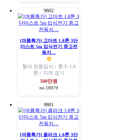
9802
[여름특가] 고마쯔 1.8톤 3단
마스트 5m 입식전기 중고전
동지…
형식
전동입식 |
톤수
1.8
톤 |
지역
경기
500만원
no.18979
9801
[여름특가] 클라크 1.8톤 3단