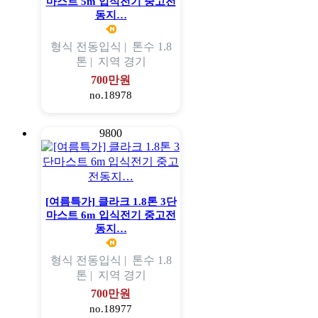
마스트 5m 입식전기 중고전
동지…
형식
전동입식 |
톤수
1.8
톤 |
지역
경기
700만원
no.18978
9800
[여름특가] 클라크 1.8톤 3단
마스트 6m 입식전기 중고전
동지…
형식
전동입식 |
톤수
1.8
톤 |
지역
경기
700만원
no.18977