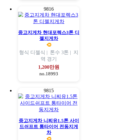
9816
중고지게차 현대포렉스3톤 디
젤지게차
형식
디젤식 |
톤수
3톤 |
지
역
경기
1,200만원
no.18993
9815
중고지게차 니찌유1.5톤 사이
드쉬프트 통타이어 전동지게
차