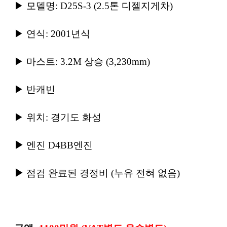
▶
모델명
: D25S-3 (2.5
톤 디젤지게차
)
▶
연식
: 2001
년식
▶
마스트
: 3.2M
상승
(3,230mm)
▶
반캐빈
▶
위치
:
경기도 화성
▶
엔진
D4BB
엔진
▶
점검 완료된 경정비
(
누유 전혀 없음
)