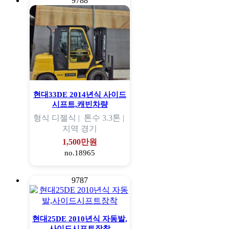
9788
현대33DE 2014년식 사이드
시프트,캐빈차량
형식
디젤식 |
톤수
3.3톤 |
지역
경기
1,500만원
no.18965
9787
현대25DE 2010년식 자동발,
사이드시프트장착