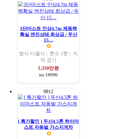
3단마스트 인상4.7m 제동력
확실 엔진상태 최상급 / 두산
15…
형식
디젤식 |
톤수
2톤 |
지
역
경기
1,350만원
no.18990
9812
[ 특가할인 ] 두산4.5톤 하이마
스트 자동발 가스지게차