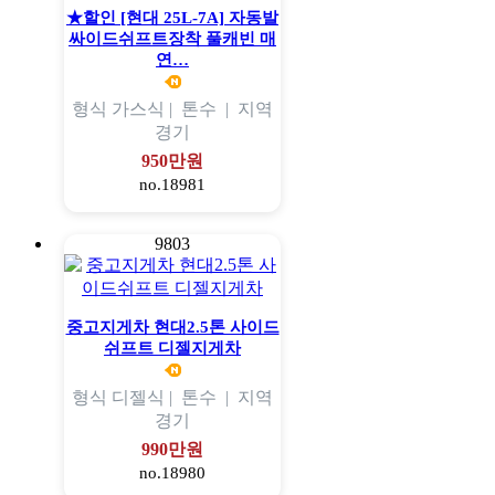
★할인 [현대 25L-7A] 자동발
싸이드쉬프트장착 풀캐빈 매
연…
형식
가스식 |
톤수
|
지역
경기
950만원
no.18981
9803
중고지게차 현대2.5톤 사이드
쉬프트 디젤지게차
형식
디젤식 |
톤수
|
지역
경기
990만원
no.18980