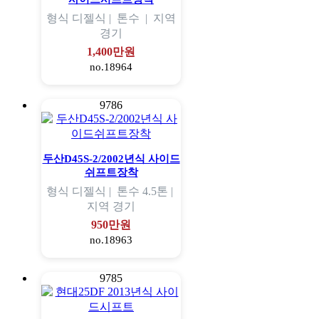
형식
디젤식 |
톤수
|
지역
경기
1,400만원
no.18964
9786
두산D45S-2/2002년식 사이드
쉬프트장착
형식
디젤식 |
톤수
4.5톤 |
지역
경기
950만원
no.18963
9785