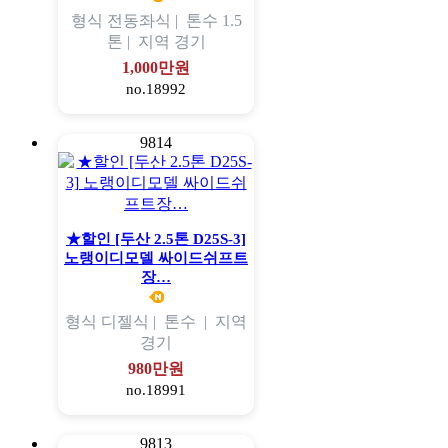
형식
전동좌식 |
톤수
1.5
톤 |
지역
경기
1,000만원
no.18992
9814
★할인 [두산 2.5톤 D25S-3]
노랭이디모델 싸이드쉬프트
장…
형식
디젤식 |
톤수
|
지역
경기
980만원
no.18991
9813