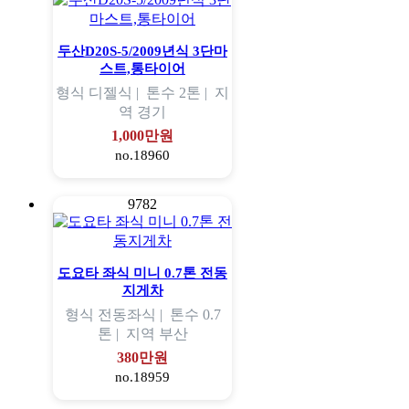
두산D20S-5/2009년식 3단마
스트,통타이어
형식
디젤식 |
톤수
2톤 |
지
역
경기
1,000만원
no.18960
9782
도요타 좌식 미니 0.7톤 전동
지게차
형식
전동좌식 |
톤수
0.7
톤 |
지역
부산
380만원
no.18959