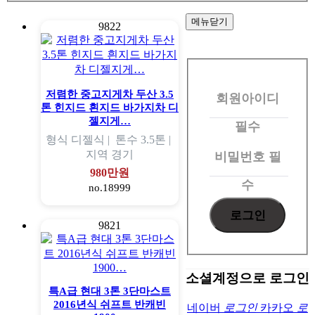
메뉴닫기
9822
회
원
저렴한 중고지게차 두산 3.5
회원아이디
로
톤 힌지드 흰지드 바가지차 디
그
젤지게…
필수
형식
디젤식 |
톤수
3.5톤 |
인
지역
경기
비밀번호
필
980만원
수
no.18999
9821
소셜계정으로 로그인
특A급 현대 3톤 3단마스트
2016년식 쉬프트 반캐빈
네이버
로그인
카카오
로