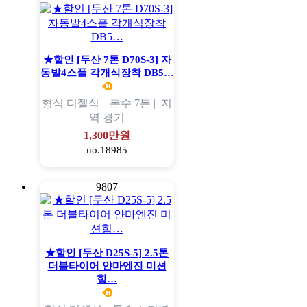
★할인 [두산 7톤 D70S-3] 자
동발4스플 각개식장착 DB5…
형식
디젤식 |
톤수
7톤 |
지
역
경기
1,300만원
no.18985
9807
★할인 [두산 D25S-5] 2.5톤
더블타이어 얀마엔진 미션
힘…