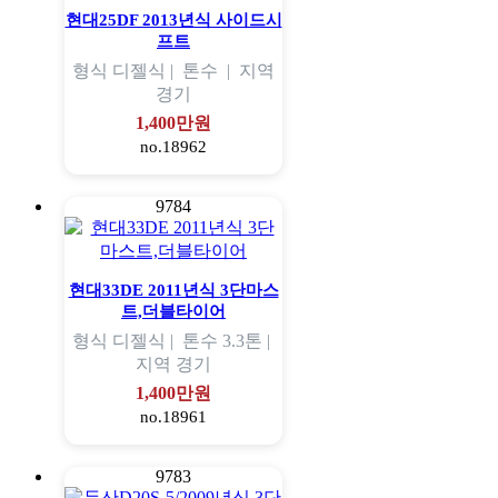
현대25DF 2013년식 사이드시
프트
형식
디젤식 |
톤수
|
지역
경기
1,400만원
no.18962
9784
현대33DE 2011년식 3단마스
트,더블타이어
형식
디젤식 |
톤수
3.3톤 |
지역
경기
1,400만원
no.18961
9783