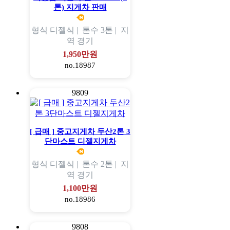
톤) 지게차 판매
형식
디젤식 |
톤수
3톤 |
지
역
경기
1,950만원
no.18987
9809
[ 급매 ] 중고지게차 두산2톤 3
단마스트 디젤지게차
형식
디젤식 |
톤수
2톤 |
지
역
경기
1,100만원
no.18986
9808