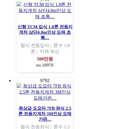
신형 TCM 입식 1.8톤 전동지
게차 삼단4.8m인상 도매 초
특…
형식
전동입식 |
톤수
1.8
톤 |
지역
부산
500만원
no.18970
9792
최상급 도요타 7FB 좌식 2.5
톤 전동지게차 3M인상 도매
가판…
형식
전동좌식 |
톤수
1.5