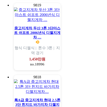
9819
중고지게차 두산 3톤 3단마스
트 쉬프트 2006년식 디젤지게
차 …
형식
디젤식 |
톤수
3톤 |
지
역
경기
1,450만원
no.18996
9818
특A급 중고지게차 현대 2.5톤
3단 힌지드 바가지차 디젤지