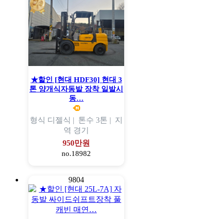
★할인 [현대 HDF30] 현대 3
톤 양개식자동발 장착 일발시
동…
형식
디젤식 |
톤수
3톤 |
지
역
경기
950만원
no.18982
9804