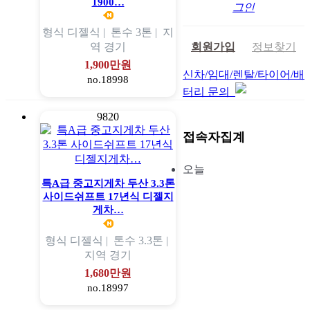
1900…
그인
형식
디젤식 |
톤수
3톤 |
지
회원가입
정보찾기
역
경기
1,900만원
신차/임대/렌탈/타이어/배
no.18998
터리 문의
9820
접속자집계
오늘
특A급 중고지게차 두산 3.3톤
사이드쉬프트 17년식 디젤지
게차…
형식
디젤식 |
톤수
3.3톤 |
지역
경기
1,680만원
no.18997