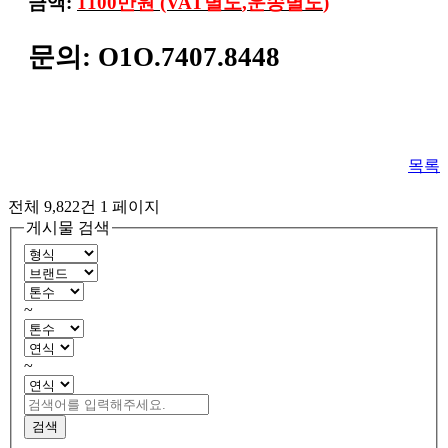
금액
:
1100
만원
(VAT
별도
,
운송별도
)
문의
: O1O.7407.8448
목록
전체 9,822건
1 페이지
게시물 검색
~
~
검색