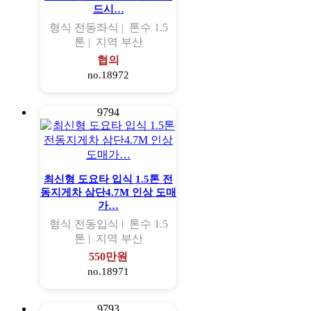
드시…
형식
전동좌식 |
톤수
1.5
톤 |
지역
부산
협의
no.18972
9794
최신형 도요타 입식 1.5톤 전
동지게차 삼단4.7M 인상 도매
가…
형식
전동입식 |
톤수
1.5
톤 |
지역
부산
550만원
no.18971
9793