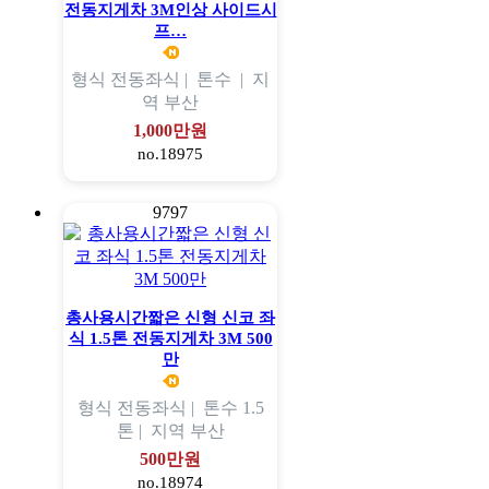
전동지게차 3M인상 사이드시
프…
형식
전동좌식 |
톤수
|
지
역
부산
1,000만원
no.18975
9797
총사용시간짧은 신형 신코 좌
식 1.5톤 전동지게차 3M 500
만
형식
전동좌식 |
톤수
1.5
톤 |
지역
부산
500만원
no.18974