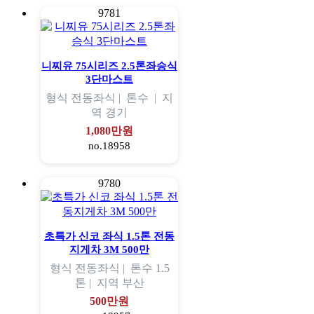
9781
니찌유 75시리즈 2.5톤좌승식
3단마스트
형식
전동좌식 |
톤수
|
지
역
경기
1,080만원
no.18958
9780
초특가 신코 좌식 1.5톤 전동
지게차 3M 500만
형식
전동좌식 |
톤수
1.5
톤 |
지역
부산
500만원