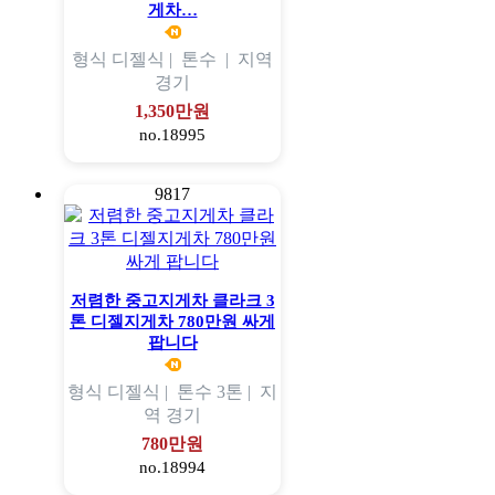
게차…
형식
디젤식 |
톤수
|
지역
경기
1,350만원
no.18995
9817
저렴한 중고지게차 클라크 3
톤 디젤지게차 780만원 싸게
팝니다
형식
디젤식 |
톤수
3톤 |
지
역
경기
780만원
no.18994