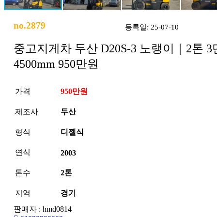
no.2879
등록일: 25-07-10
중고지게차 두산 D20S-3 노랭이｜2톤 3
4500mm 950만원
가격
950만원
제조사
두산
형식
디젤식
연식
2003
톤수
2톤
지역
경기
판매자 : hmd0814