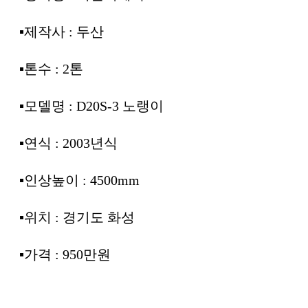
▪︎제작사 : 두산
▪︎톤수 : 2톤
▪︎모델명 : D20S-3 노랭이
▪︎연식 : 2003년식
▪︎인상높이 : 4500mm
▪︎위치 : 경기도 화성
▪︎가격 : 950만원