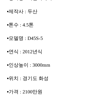
▪︎제작사 : 두산
▪︎톤수 : 4.5톤
▪︎모델명 : D45S-5
▪︎연식 : 2012년식
▪︎인상높이 : 3000mm
▪︎위치 : 경기도 화성
▪︎가격 : 2100만원