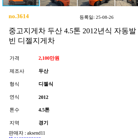
no.3614
등록일: 25-08-26
중고지게차 두산 4.5톤 2012년식 자동발
빈 디젤지게차
가격
2,100만원
제조사
두산
형식
디젤식
연식
2012
톤수
4.5톤
지역
경기
판매자 : aksend11