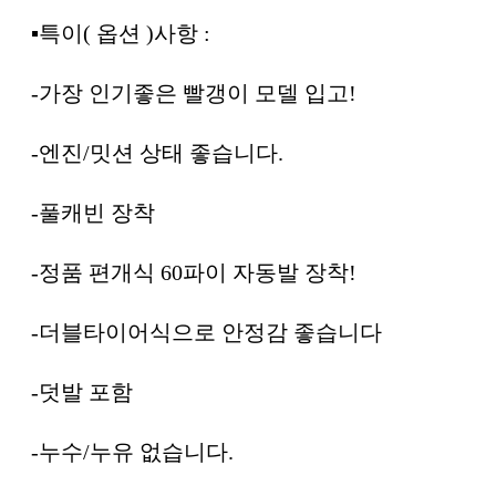
▪︎특이( 옵션 )사항 :
-가장 인기좋은 빨갱이 모델 입고!
-엔진/밋션 상태 좋습니다.
-풀캐빈 장착
-정품 편개식 60파이 자동발 장착!
-더블타이어식으로 안정감 좋습니다
-덧발 포함
-누수/누유 없습니다.