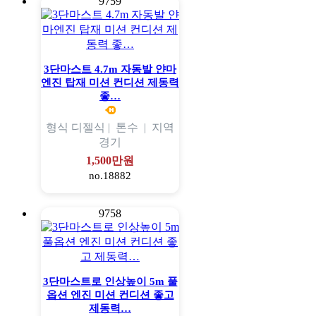
9759
3단마스트 4.7m 자동발 얀마
엔진 탑재 미션 컨디션 제동력
좋…
형식
디젤식 |
톤수
|
지역
경기
1,500만원
no.18882
9758
3단마스트로 인상높이 5m 풀
옵션 엔진 미션 컨디션 좋고
제동력…