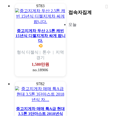
9783
접속자집계
오늘
중고지게차 두산 2.5톤 캐빈
15년식 디젤지게차 싸게 팝니
다.
형식
디젤식 |
톤수
|
지역
경기
1,580만원
no.18906
9782
중고지게차 매매 특A급 현대
3.5톤 3단마스트 2018년식