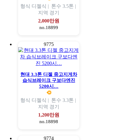
형식
디젤식 |
톤수
3.5톤 |
지역
경기
2,000만원
no.18899
9775
현대 3.3톤 디젤 중고지게차
습식브레이크 구보다엔진
5200시…
형식
디젤식 |
톤수
3.3톤 |
지역
경기
1,200만원
no.18898
9774