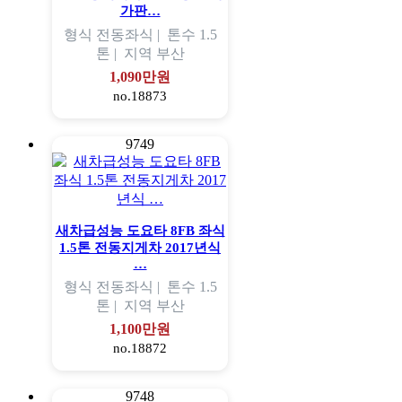
가판…
형식
전동좌식 |
톤수
1.5
톤 |
지역
부산
1,090만원
no.18873
9749
새차급성능 도요타 8FB 좌식
1.5톤 전동지게차 2017년식
…
형식
전동좌식 |
톤수
1.5
톤 |
지역
부산
1,100만원
no.18872
9748