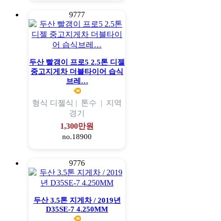
9777
두산 빨갱이 프로5 2.5톤 디젤
중고지게차 더블타이어 습식
브레…
형식
디젤식 |
톤수
|
지역
경기
1,300만원
no.18900
9776
두산 3.5톤 지게차 / 2019년
D35SE-7 4.250MM