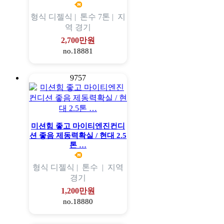
형식
디젤식 |
톤수
7톤 |
지
역
경기
2,700만원
no.18881
9757
미션힘 좋고 마이티엔진컨디
션 좋음 제동력확실 / 현대 2.5
톤 …
형식
디젤식 |
톤수
|
지역
경기
1,200만원
no.18880