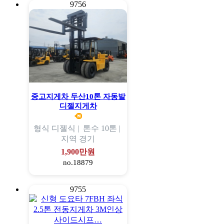
9756
중고지게차 두산10톤 자동발
디젤지게차
형식
디젤식 |
톤수
10톤 |
지역
경기
1,900만원
no.18879
9755