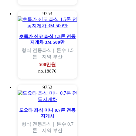
9753
초특가 신코 좌식 1.5톤 전동
지게차 3M 500만
형식
전동좌식 |
톤수
1.5
톤 |
지역
부산
500만원
no.18876
9752
도요타 좌식 미니 0.7톤 전동
지게차
형식
전동좌식 |
톤수
0.7
톤 |
지역
부산