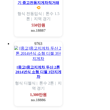
기 중고전동지게차직거래
형식
전동입식 |
톤수
1.5
톤 |
지역
경기
550만원
no.18887
9763
[중고]중고지게차 두산 2톤
2014년식 소형 디젤 3단지게
차
형식
디젤식 |
톤수
2톤 |
지
역
경기
1,300만원
no.18886