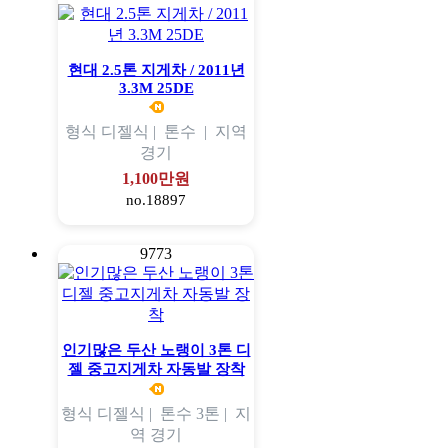
현대 2.5톤 지게차 / 2011년
3.3M 25DE
형식
디젤식 |
톤수
|
지역
경기
1,100만원
no.18897
9773
인기많은 두산 노랭이 3톤 디
젤 중고지게차 자동발 장착
형식
디젤식 |
톤수
3톤 |
지
역
경기