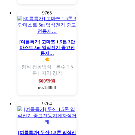
9765
[여름특가] 고마쯔 1.5톤 3단
마스트 5m 입식전기 중고전
동지…
형식
전동입식 |
톤수
1.5
톤 |
지역
경기
600만원
no.18888
9764
[여름특가] 두산 1.5톤 입식전