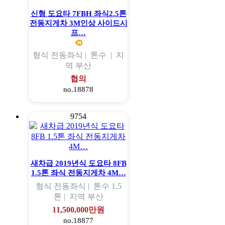
신형 도요타 7FBH 좌식2.5톤
전동지게차 3M인상 사이드시
프…
형식
전동좌식 |
톤수
|
지
역
부산
협의
no.18878
9754
새차급 2019년식 도요타 8FB
1.5톤 좌식 전동지게차 4M…
형식
전동좌식 |
톤수
1.5
톤 |
지역
부산
11,500,000만원
no.18877