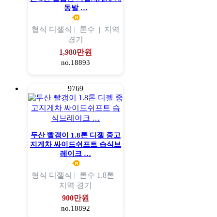
동발 …
형식
디젤식 |
톤수
|
지역
경기
1,980만원
no.18893
9769
두산 빨갱이 1.8톤 디젤 중고
지게차 싸이드쉬프트 습식브
레이크 …
형식
디젤식 |
톤수
1.8톤 |
지역
경기
900만원
no.18892