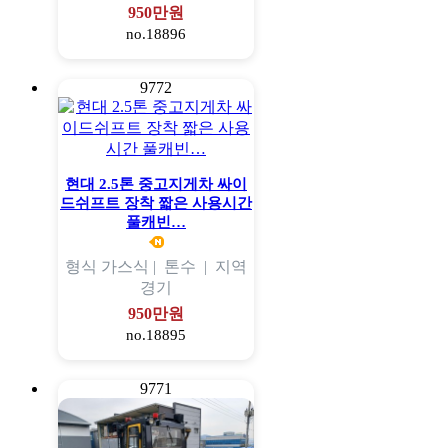
950만원
no.18896
9772
현대 2.5톤 중고지게차 싸이
드쉬프트 장착 짧은 사용시간
풀캐빈…
형식
가스식 |
톤수
|
지역
경기
950만원
no.18895
9771