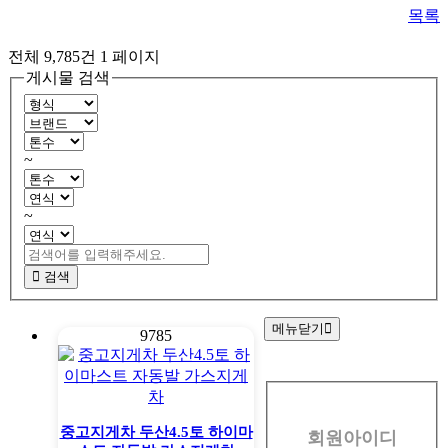
목록
전체 9,785건
1 페이지
게시물 검색
~
~
검색
메뉴닫기
9785
회
원
중고지게차 두산4.5토 하이마
회원아이디
로