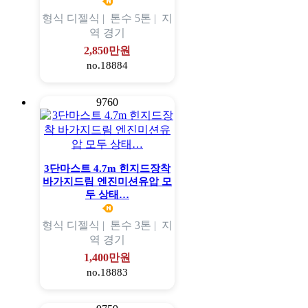
형식
디젤식 |
톤수
5톤 |
지
역
경기
2,850만원
no.18884
9760
3단마스트 4.7m 힌지드장착
바가지드림 엔진미션유압 모
두 상태…
형식
디젤식 |
톤수
3톤 |
지
역
경기
1,400만원
no.18883