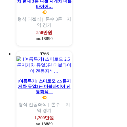
차 현대 3톤 디젤 지게차 더블
타이어…
형식
디젤식 |
톤수
3톤 |
지
역
경기
550만원
no.18890
9766
[여름특가] 스미토모 2.5톤지
게차 듀얼3단 더블타이어 전
동좌식…
형식
전동좌식 |
톤수
|
지
역
경기
1,200만원
no.18889