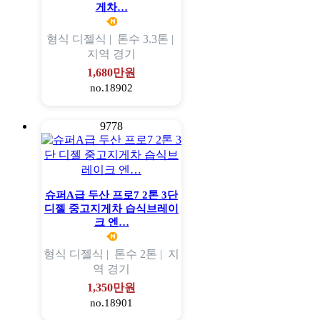
게차…
형식
디젤식 |
톤수
3.3톤 |
지역
경기
1,680만원
no.18902
9778
슈퍼A급 두산 프로7 2톤 3단
디젤 중고지게차 습식브레이
크 엔…
형식
디젤식 |
톤수
2톤 |
지
역
경기
1,350만원
no.18901