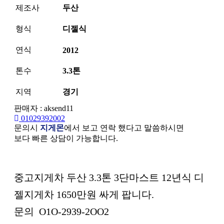
제조사
두산
형식
디젤식
연식
2012
톤수
3.3톤
지역
경기
판매자 : aksend11
01029392002
문의시
지게몬
에서 보고 연락 했다고 말씀하시면
보다 빠른 상담이 가능합니다.
본문
중고지게차 두산 3.3톤 3단마스트 12년식 디
젤지게차 1650만원 싸게 팝니다.
문의 O1O-2939-2OO2