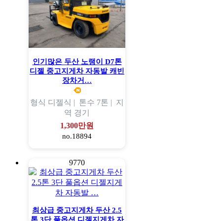
인기많은 두산 노랭이 D7톤
디젤 중고지게차 자동발 캐빈
장차거…
형식
디젤식 |
톤수
7톤 |
지
역
경기
1,300만원
no.18894
9770
최상급 중고지게차 두산 2.5
톤 3단 풀옵션 디젤지게차 자