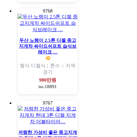
9768
두산 노랭이 2.5톤 디젤 중고
지게차 싸이드쉬프트 습식브
레이크 …
형식
디젤식 |
톤수
|
지역
경기
980만원
no.18891
9767
저렴한 가성비 좋은 중고지게