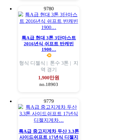
9780
특A급 현대 3톤 3단마스트
2016년식 쉬프트 반캐빈
1900…
형식
디젤식 |
톤수
3톤 |
지
역
경기
1,900만원
no.18903
9779
특A급 중고지게차 두산 3.3톤
사이드쉬프트 17년식 디젤지