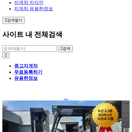
지게차 지식인
지게차 유용한정보
검색열기
사이트 내 전체검색
검색
중고지게차
무료등록하기
유용한정보
....