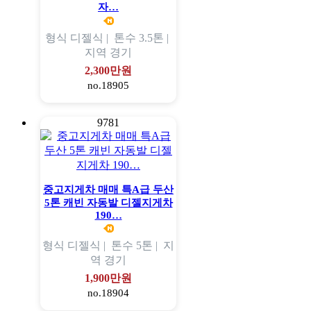
자…
형식
디젤식 |
톤수
3.5톤 |
지역
경기
2,300만원
no.18905
9781
중고지게차 매매 특A급 두산
5톤 캐빈 자동발 디젤지게차
190…
형식
디젤식 |
톤수
5톤 |
지
역
경기
1,900만원
no.18904