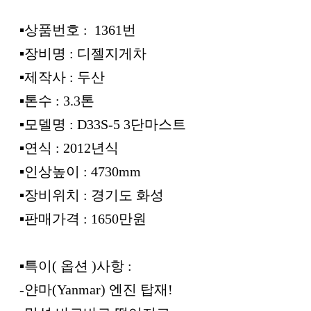
▪︎상품번호 : 1361번
▪︎장비명 : 디젤지게차
▪︎제작사 : 두산
▪︎톤수 : 3.3톤
▪︎모델명 : D33S-5 3단마스트
▪︎연식 : 2012년식
▪︎인상높이 : 4730mm
▪︎장비위치 : 경기도 화성
▪︎판매가격 : 1650만원
▪︎특이( 옵션 )사항 :
-얀마(Yanmar) 엔진 탑재!