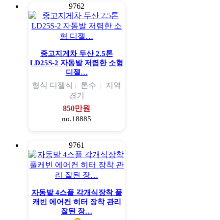
9762
중고지게차 두산 2.5톤
LD25S-2 자동발 저렴한 소형
디젤…
형식
디젤식 |
톤수
|
지역
경기
850만원
no.18885
9761
자동발 4스플 각개식장착 풀
캐빈 에어컨 히터 장착 관리
잘된 장…