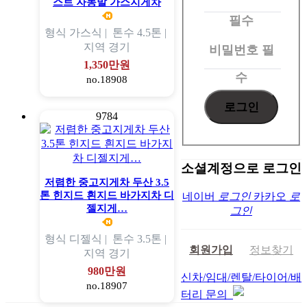
스트 자동발 가스지게차
그
필수
형식
가스식 |
톤수
4.5톤 |
인
지역
경기
비밀번호
필
1,350만원
수
no.18908
9784
소셜계정으로 로그인
저렴한 중고지게차 두산 3.5
톤 힌지드 흰지드 바가지차 디
네이버
로그인
카카오
로
젤지게…
그인
형식
디젤식 |
톤수
3.5톤 |
회원가입
정보찾기
지역
경기
980만원
신차/임대/렌탈/타이어/배
no.18907
터리 문의