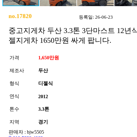
no.17820
등록일: 26-06-23
중고지게차 두산 3.3톤 3단마스트 12년
젤지게차 1650만원 싸게 팝니다.
가격
1,650만원
제조사
두산
형식
디젤식
연식
2012
톤수
3.3톤
지역
경기
판매자 : bjw5505