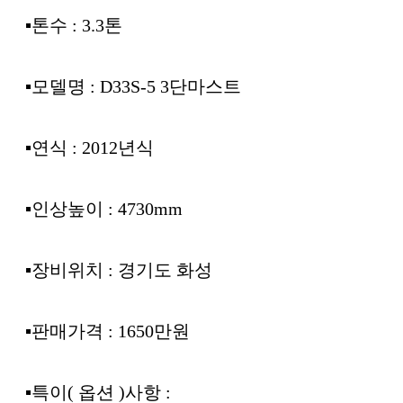
▪︎톤수 : 3.3톤
▪︎모델명 : D33S-5 3단마스트
▪︎연식 : 2012년식
▪︎인상높이 : 4730mm
▪︎장비위치 : 경기도 화성
▪︎판매가격 : 1650만원
▪︎특이( 옵션 )사항 :