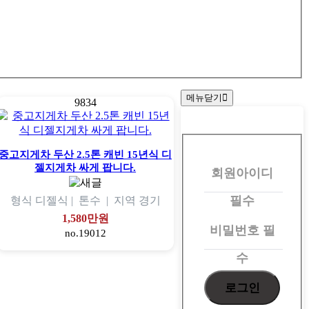
메뉴닫기
9834
회
원
중고지게차 두산 2.5톤 캐빈 15년식 디
젤지게차 싸게 팝니다.
회원아이디
로
그
필수
형식
디젤식 |
톤수
|
지역
경기
인
1,580만원
비밀번호
필
no.19012
수