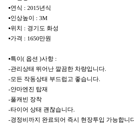
▪︎연식 : 2015년식
▪︎인상높이 : 3M
▪︎위치 : 경기도 화성
▪︎가격 : 1650만원
▪︎특이( 옵션 )사항 :
-관리상태 뛰어난 깔끔한 차량입니다.
-모든 작동상태 부드럽고 좋습니다.
-얀마엔진 탑재
-풀캐빈 장착
-타이어 상태 괜찮습니다.
-경정비까지 완료되어 즉시 현장투입 가능합니다