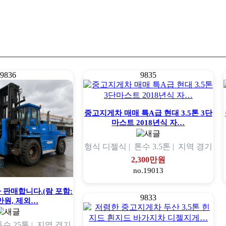
9836
9835
중고지게차 매매 특A급 현대 3.5톤 3단
마스트 2018년식 자…
형식
디젤식 |
톤수
3.5톤 |
지역
경기
2,300만원
no.19013
 판매합니다.(람 포함:
9833
0만원, 제외…
톤수
25톤 |
지역
경기