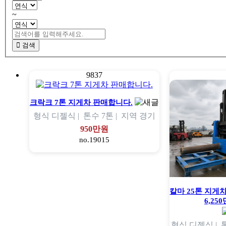
~
검색
9837
크락크 7톤 지게차 판매합니다.
형식
디젤식 |
톤수
7톤 |
지역
경기
950만원
no.19015
칼마 25톤 지게차
6,25
형식
디젤식 |