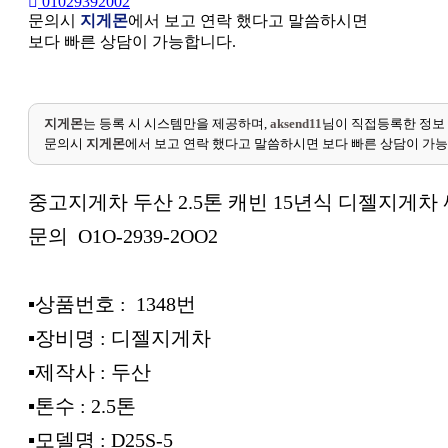
01029392002
문의시
지게몬
에서 보고 연락 했다고 말씀하시면
보다 빠른 상담이 가능합니다.
지게몬
는 등록 시 시스템만을 제공하며,
aksend11
님이 직접등록한 정보
문의시
지게몬
에서 보고 연락 했다고 말씀하시면 보다 빠른 상담이 가
중고지게차 두산 2.5톤 캐빈 15년식 디젤지게차 
문의 O1O-2939-2OO2
▪︎상품번호 : 1348번
▪︎장비명 : 디젤지게차
▪︎제작사 : 두산
▪︎톤수 : 2.5톤
▪︎모델명 : D25S-5