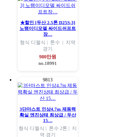
★할인 [두산 2.5톤 D25S-3]
노랭이디모델 싸이드쉬프트
장…
형식
디젤식 |
톤수
|
지역
경기
980만원
no.18991
9813
3단마스트 인상4.7m 제동력
확실 엔진상태 최상급 / 두산
15…
형식
디젤식 |
톤수
2톤 |
지
역
경기