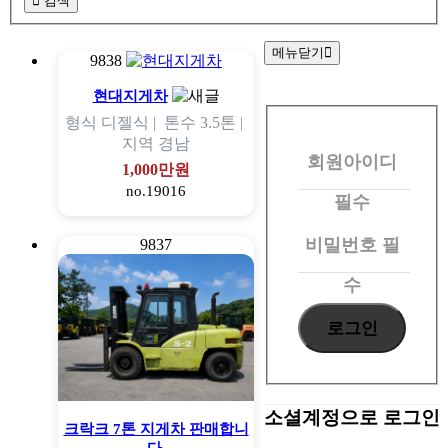
검색
메뉴닫기
9838
회
현대지게차
형식
디젤식 |
톤수
3.5톤 |
원
지역
경남
회원아이디
로
1,000만원
no.19016
그
필수
인
비밀번호
필
9837
수
소셜계정으로 로그인
크락크 7톤 지게차 판매합니