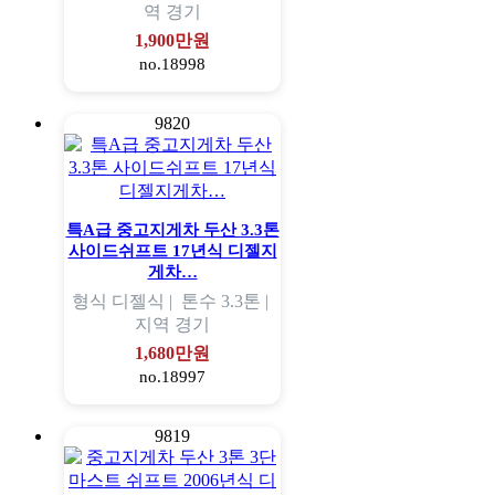
역
경기
1,900만원
no.18998
9820
특A급 중고지게차 두산 3.3톤
사이드쉬프트 17년식 디젤지
게차…
형식
디젤식 |
톤수
3.3톤 |
지역
경기
1,680만원
no.18997
9819