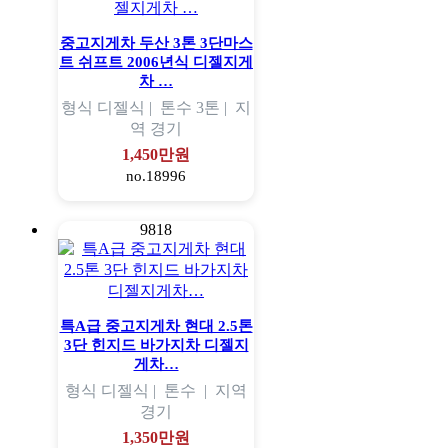
중고지게차 두산 3톤 3단마스
트 쉬프트 2006년식 디젤지게
차 …
형식
디젤식 |
톤수
3톤 |
지
역
경기
1,450만원
no.18996
9818
특A급 중고지게차 현대 2.5톤
3단 힌지드 바가지차 디젤지
게차…
형식
디젤식 |
톤수
|
지역
경기
1,350만원