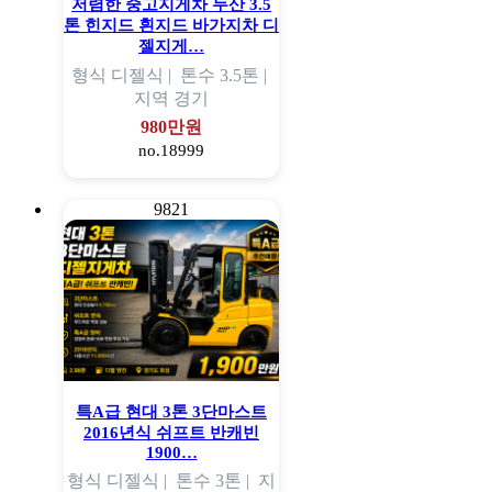
저렴한 중고지게차 두산 3.5
톤 힌지드 흰지드 바가지차 디
젤지게…
형식
디젤식 |
톤수
3.5톤 |
지역
경기
980만원
no.18999
9821
특A급 현대 3톤 3단마스트
2016년식 쉬프트 반캐빈
1900…
형식
디젤식 |
톤수
3톤 |
지