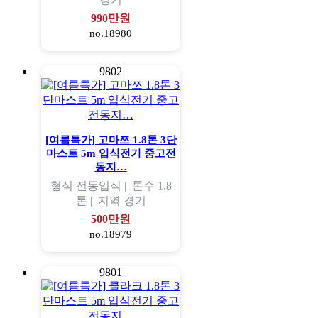
990만원
no.18980
9802
[여름특가] 고마쯔 1.8톤 3단
마스트 5m 입식전기 중고전
동지…
형식
전동입식 |
톤수
1.8
톤 |
지역
경기
500만원
no.18979
9801