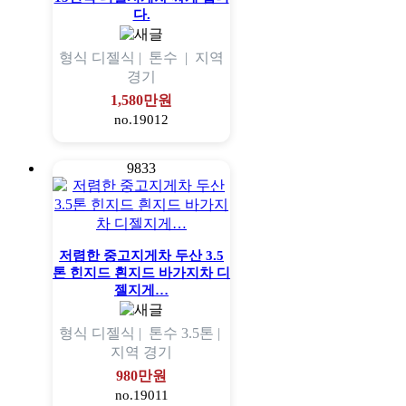
다.
형식
디젤식 |
톤수
|
지역
경기
1,580만원
no.19012
9833
저렴한 중고지게차 두산 3.5
톤 힌지드 흰지드 바가지차 디
젤지게…
형식
디젤식 |
톤수
3.5톤 |
지역
경기
980만원
no.19011