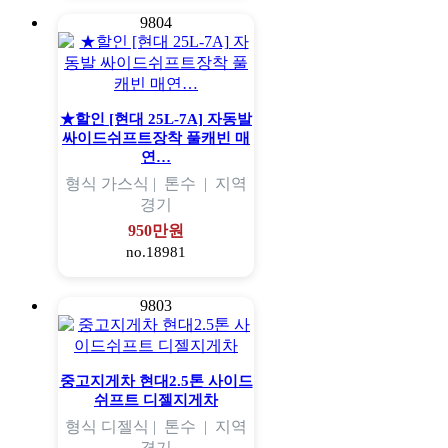
9804
★할인 [현대 25L-7A] 자동발
싸이드쉬프트장착 풀캐빈 매
연…
형식
가스식 |
톤수
|
지역
경기
950만원
no.18981
9803
중고지게차 현대2.5톤 사이드
쉬프트 디젤지게차
형식
디젤식 |
톤수
|
지역
경기