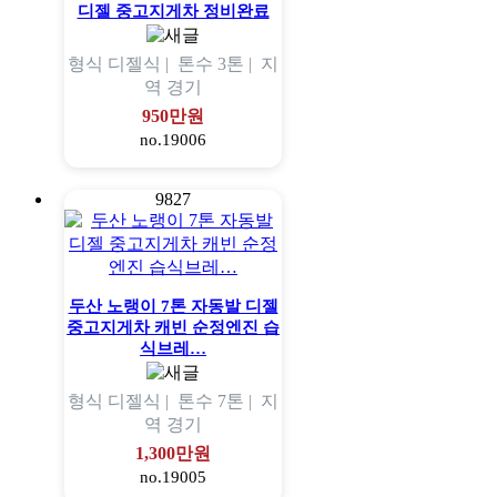
디젤 중고지게차 정비완료
형식
디젤식 |
톤수
3톤 |
지
역
경기
950만원
no.19006
9827
두산 노랭이 7톤 자동발 디젤
중고지게차 캐빈 순정엔진 습
식브레…
형식
디젤식 |
톤수
7톤 |
지
역
경기
1,300만원
no.19005