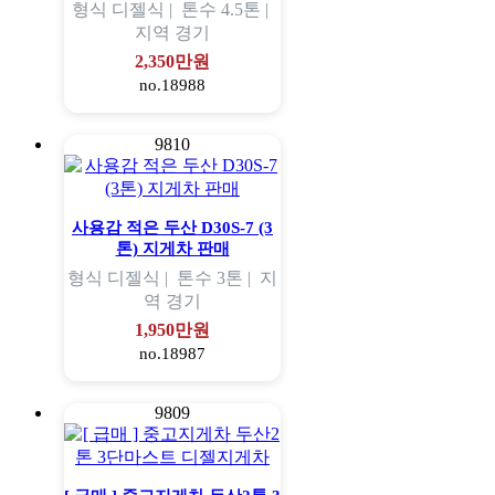
형식
디젤식 |
톤수
4.5톤 |
지역
경기
2,350만원
no.18988
9810
사용감 적은 두산 D30S-7 (3
톤) 지게차 판매
형식
디젤식 |
톤수
3톤 |
지
역
경기
1,950만원
no.18987
9809