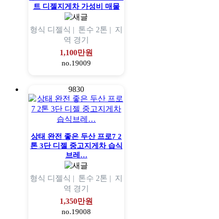
트 디젤지게차 가성비 매물
형식
디젤식 |
톤수
2톤 |
지
역
경기
1,100만원
no.19009
9830
상태 완전 좋은 두산 프로7 2
톤 3단 디젤 중고지게차 습식
브레…
형식
디젤식 |
톤수
2톤 |
지
역
경기
1,350만원
no.19008