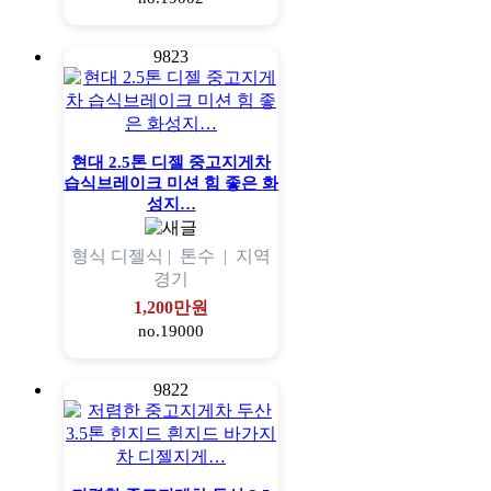
9823
현대 2.5톤 디젤 중고지게차
습식브레이크 미션 힘 좋은 화
성지…
형식
디젤식 |
톤수
|
지역
경기
1,200만원
no.19000
9822