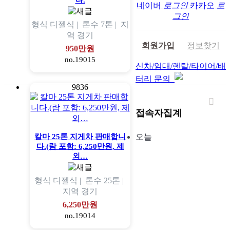
다.
네이버
로그인
카카오
로
그인
형식
디젤식 |
톤수
7톤 |
지
역
경기
회원가입
정보찾기
950만원
no.19015
신차/임대/렌탈/타이어/배
터리 문의
9836
접속자집계
오늘
칼마 25톤 지게차 판매합니
다.(람 포함: 6,250만원, 제
외…
형식
디젤식 |
톤수
25톤 |
지역
경기
6,250만원
no.19014