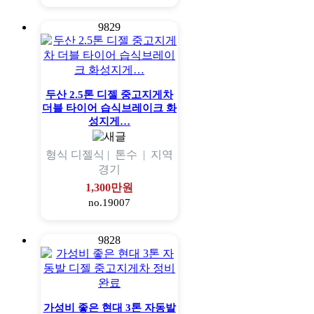
9829
두산 2.5톤 디젤 중고지게차
더블 타이어 습식브레이크 화
성지게…
형식
디젤식 |
톤수
|
지역
경기
1,300만원
no.19007
9828
가성비 좋은 현대 3톤 자동발