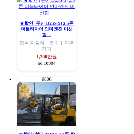
★할인 [두산 D25S-5] 2.5톤
더블타이어 얀마엔진 미션
힘…
형식
디젤식 |
톤수
|
지역
경기
1,300만원
no.18984
9806