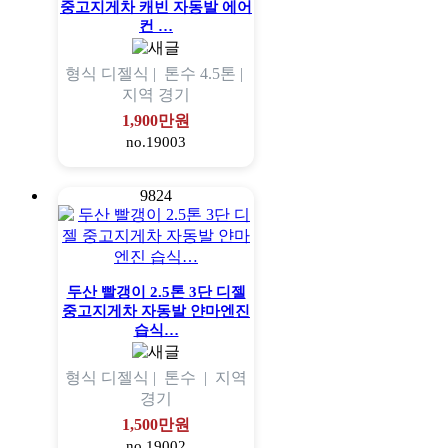
중고지게차 캐빈 자동발 에어
컨 …
형식
디젤식 |
톤수
4.5톤 |
지역
경기
1,900만원
no.19003
9824
두산 빨갱이 2.5톤 3단 디젤
중고지게차 자동발 얀마엔진
습식…
형식
디젤식 |
톤수
|
지역
경기
1,500만원
no.19002