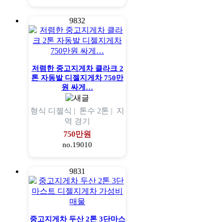
9832
저렴한 중고지게차 클라크 2
톤 자동발 디젤지게차 750만
원 싸게…
형식
디젤식 |
톤수
2톤 |
지
역
경기
750만원
no.19010
9831
중고지게차 두산 2톤 3단마스