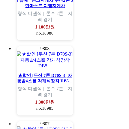
[ 급매 ] 중고지게차 두산2톤 3
단마스트 디젤지게차
형식
디젤식 |
톤수
2톤 |
지
역
경기
1,100만원
no.18986
9808
★할인 [두산 7톤 D70S-3] 자
동발4스플 각개식장착 DB5…
형식
디젤식 |
톤수
7톤 |
지
역
경기
1,300만원
no.18985
9807