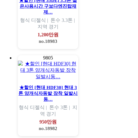
★할인 [현대 33DE] 3.3톤 짧
은사용시간 구보다엔진탑재
제…
형식
디젤식 |
톤수
3.3톤 |
지역
경기
1,200만원
no.18983
9805
★할인 [현대 HDF30] 현대 3
톤 양개식자동발 장착 일발시
동…
형식
디젤식 |
톤수
3톤 |
지
역
경기
950만원
no.18982