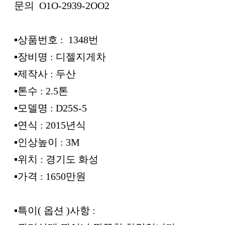
문의 O1O-2939-2OO2
▪︎상품번호 : 1348번
▪︎장비명 : 디젤지게차
▪︎제작사 : 두산
▪︎톤수 : 2.5톤
▪︎모델명 : D25S-5
▪︎연식 : 2015년식
▪︎인상높이 : 3M
▪︎위치 : 경기도 화성
▪︎가격 : 1650만원
▪︎특이( 옵션 )사항 :