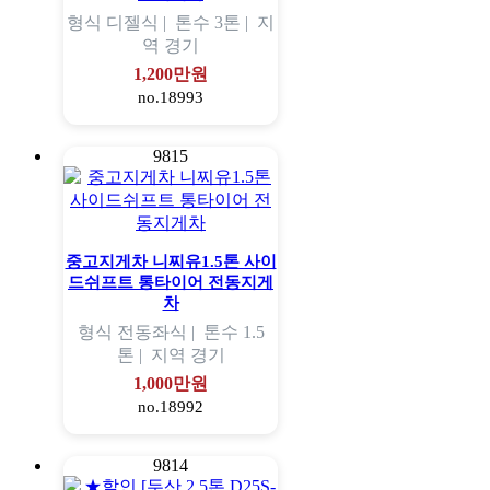
형식
디젤식 |
톤수
3톤 |
지
역
경기
1,200만원
no.18993
9815
중고지게차 니찌유1.5톤 사이
드쉬프트 통타이어 전동지게
차
형식
전동좌식 |
톤수
1.5
톤 |
지역
경기
1,000만원
no.18992
9814