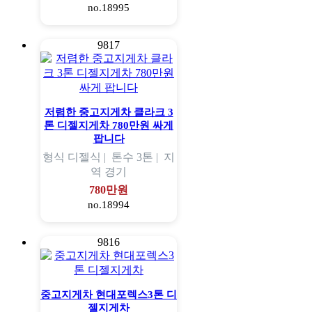
no.18995
9817
저렴한 중고지게차 클라크 3
톤 디젤지게차 780만원 싸게
팝니다
형식
디젤식 |
톤수
3톤 |
지
역
경기
780만원
no.18994
9816
중고지게차 현대포렉스3톤 디
젤지게차