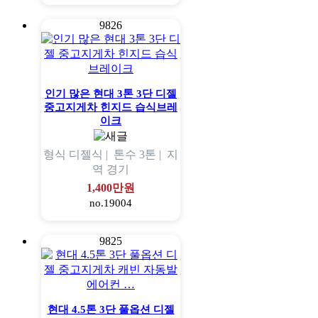
9826
인기 많은 현대 3톤 3단 디젤
중고지게차 힌지드 습식브레
이크
형식
디젤식 |
톤수
3톤 |
지
역
경기
1,400만원
no.19004
9825
현대 4.5톤 3단 풀옵션 디젤