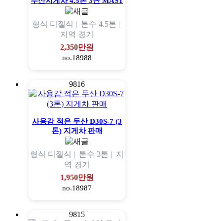
두산지게차 4.5톤 3단 MAST
형식
디젤식 |
톤수
4.5톤 |
지역
경기
2,350만원
no.18988
9816
사용감 적은 두산 D30S-7 (3
톤) 지게차 판매
형식
디젤식 |
톤수
3톤 |
지
역
경기
1,950만원
no.18987
9815