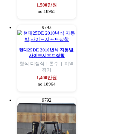
1,500만원
no.18965
9793
현대25DE 2010년식 자동발,
사이드시프트장착
형식
디젤식 |
톤수
|
지역
경기
1,400만원
no.18964
9792