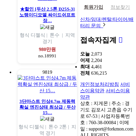
회원가입
정보찾기
★할인 [두산 2.5톤 D25S-3]
노랭이디모델 싸이드쉬프트
신차/임대/렌탈/타이어/배
장…
터리 문의
형식
디젤식 |
톤수
|
지역
접속자집계
경기
980만원
오늘
2,073
no.18991
어제
2,204
최대
4,461
9819
전체
636,215
개인정보처리방침
서비
스이용약관
서비스이용
약관
3단마스트 인상4.7m 제동력
상호 : 지게몬 | 주소 : 경
확실 엔진상태 최상급 / 두산
기도 김포시 고촌읍 수기
15…
로 67-53 | 사업자등록번
호 : 760-38-00084 | 이메
형식
디젤식 |
톤수
2톤 |
지
일 : support@forkmon.com
역
경기
ALL RIGHTS