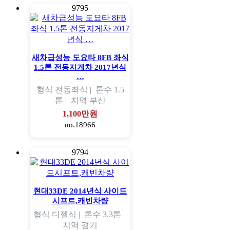
9795
새차급성능 도요타 8FB 좌식
1.5톤 전동지게차 2017년식
…
형식
전동좌식 |
톤수
1.5
톤 |
지역
부산
1,100만원
no.18966
9794
현대33DE 2014년식 사이드
시프트,캐빈차량
형식
디젤식 |
톤수
3.3톤 |
지역
경기