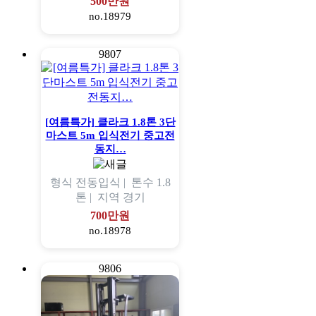
500만원
no.18979
9807
[여름특가] 클라크 1.8톤 3단
마스트 5m 입식전기 중고전
동지…
형식
전동입식 |
톤수
1.8
톤 |
지역
경기
700만원
no.18978
9806