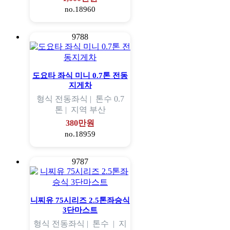
no.18960
9788
도요타 좌식 미니 0.7톤 전동
지게차
형식
전동좌식 |
톤수
0.7
톤 |
지역
부산
380만원
no.18959
9787
니찌유 75시리즈 2.5톤좌승식
3단마스트
형식
전동좌식 |
톤수
|
지