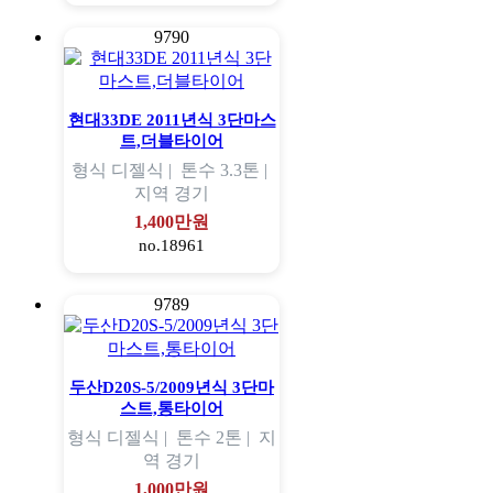
9790
현대33DE 2011년식 3단마스
트,더블타이어
형식
디젤식 |
톤수
3.3톤 |
지역
경기
1,400만원
no.18961
9789
두산D20S-5/2009년식 3단마
스트,통타이어
형식
디젤식 |
톤수
2톤 |
지
역
경기
1,000만원