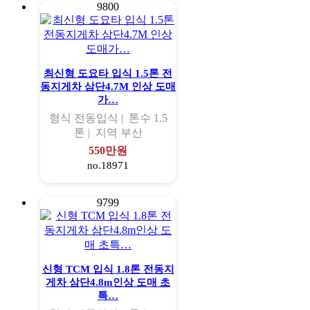
9800
최신형 도요타 입식 1.5톤 전
동지게차 삼단4.7M 인상 도매
가…
형식
전동입식 |
톤수
1.5
톤 |
지역
부산
550만원
no.18971
9799
신형 TCM 입식 1.8톤 전동지
게차 삼단4.8m인상 도매 초
특…