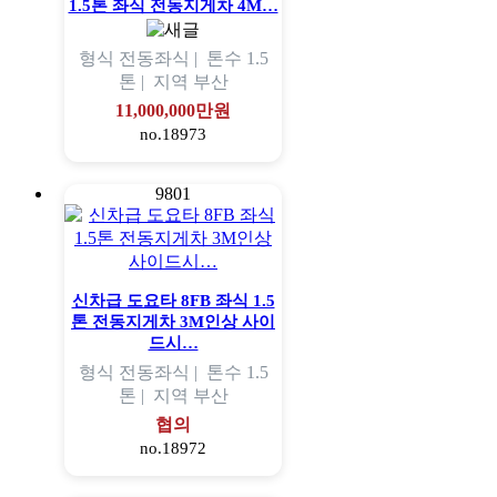
1.5톤 좌식 전동지게차 4M…
형식
전동좌식 |
톤수
1.5
톤 |
지역
부산
11,000,000만원
no.18973
9801
신차급 도요타 8FB 좌식 1.5
톤 전동지게차 3M인상 사이
드시…
형식
전동좌식 |
톤수
1.5
톤 |
지역
부산
협의
no.18972