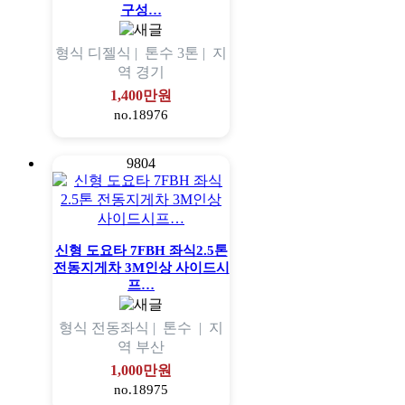
구성…
형식
디젤식 |
톤수
3톤 |
지
역
경기
1,400만원
no.18976
9804
신형 도요타 7FBH 좌식2.5톤
전동지게차 3M인상 사이드시
프…
형식
전동좌식 |
톤수
|
지
역
부산
1,000만원
no.18975