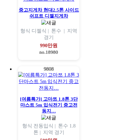
중고지게차 현대2.5톤 사이드
쉬프트 디젤지게차
형식
디젤식 |
톤수
|
지역
경기
990만원
no.18980
9808
[여름특가] 고마쯔 1.8톤 3단
마스트 5m 입식전기 중고전
동지…
형식
전동입식 |
톤수
1.8
톤 |
지역
경기