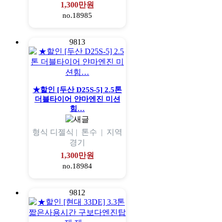
1,300만원
no.18985
9813
★할인 [두산 D25S-5] 2.5톤
더블타이어 얀마엔진 미션
힘…
형식
디젤식 |
톤수
|
지역
경기
1,300만원
no.18984
9812