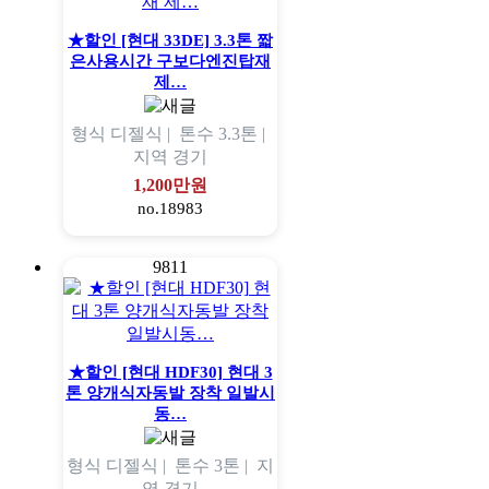
★할인 [현대 33DE] 3.3톤 짧
은사용시간 구보다엔진탑재
제…
형식
디젤식 |
톤수
3.3톤 |
지역
경기
1,200만원
no.18983
9811
★할인 [현대 HDF30] 현대 3
톤 양개식자동발 장착 일발시
동…
형식
디젤식 |
톤수
3톤 |
지
역
경기