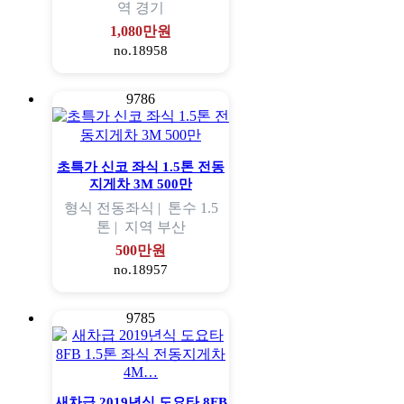
역
경기
1,080만원
no.18958
9786
초특가 신코 좌식 1.5톤 전동
지게차 3M 500만
형식
전동좌식 |
톤수
1.5
톤 |
지역
부산
500만원
no.18957
9785
새차급 2019년식 도요타 8FB