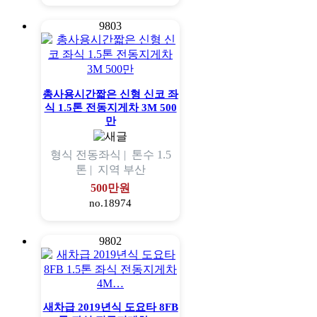
9803
총사용시간짧은 신형 신코 좌
식 1.5톤 전동지게차 3M 500
만
형식
전동좌식 |
톤수
1.5
톤 |
지역
부산
500만원
no.18974
9802
새차급 2019년식 도요타 8FB