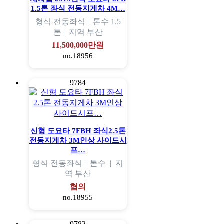
1.5톤 좌식 전동지게차 4M…
형식
전동좌식 |
톤수
1.5
톤 |
지역
부산
11,500,000만원
no.18956
9784
신형 도요타 7FBH 좌식2.5톤
전동지게차 3M인상 사이드시
프…
형식
전동좌식 |
톤수
|
지
역
부산
협의
no.18955