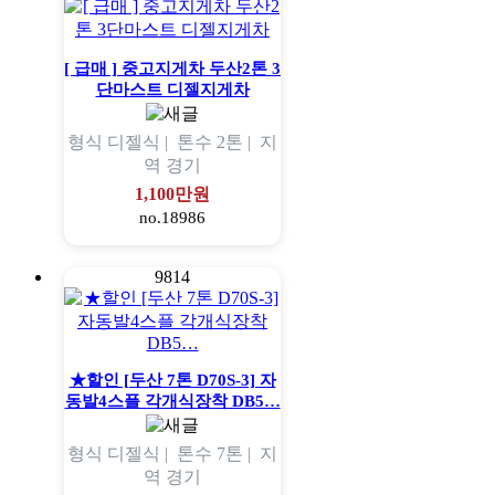
[ 급매 ] 중고지게차 두산2톤 3
단마스트 디젤지게차
형식
디젤식 |
톤수
2톤 |
지
역
경기
1,100만원
no.18986
9814
★할인 [두산 7톤 D70S-3] 자
동발4스플 각개식장착 DB5…
형식
디젤식 |
톤수
7톤 |
지
역
경기