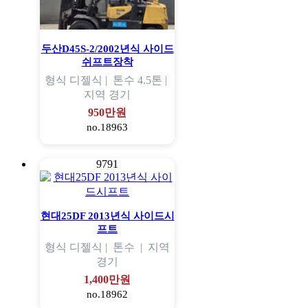
두산D45S-2/2002년식 사이드
쉬프트장착
형식
디젤식 |
톤수
4.5톤 |
지역
경기
950만원
no.18963
9791
현대25DF 2013년식 사이드시
프트
형식
디젤식 |
톤수
|
지역
경기
1,400만원
no.18962