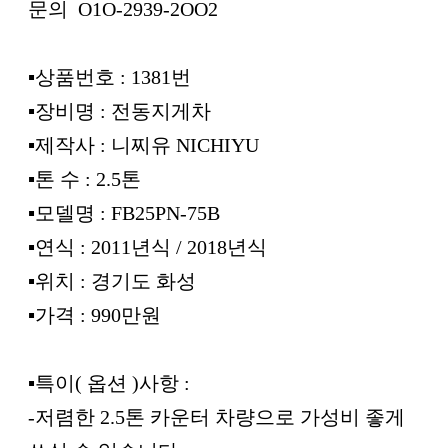
문의 O1O-2939-2OO2
▪︎상품번호 : 1381번
▪︎장비명 : 전동지게차
▪︎제작사 : 니찌유 NICHIYU
▪︎톤 수 : 2.5톤
▪︎모델명 : FB25PN-75B
▪︎연식 : 2011년식 / 2018년식
▪︎위치 : 경기도 화성
▪︎가격 : 990만원
▪︎특이( 옵션 )사항 :
-저렴한 2.5톤 카운터 차량으로 가성비 좋게