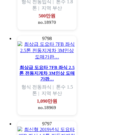
형식
전동입식 |
톤수
1.8
톤 |
지역
부산
500만원
no.18970
9798
최상급 도요타 7FB 좌식 2.5
톤 전동지게차 3M인상 도매
가판…
형식
전동좌식 |
톤수
1.5
톤 |
지역
부산
1,090만원
no.18969
9797