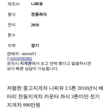
제조사
니찌유
형식
전동좌식
연식
2018
톤수
지역
경기
판매자 : aksend11
01029392002
문의시
지게몬
에서 보고 연락 했다고 말씀하시면
보다 빠른 상담이 가능합니다.
본문
저렴한 중고지게차 니찌유 2.5톤 2018년식 배
터리 전동지게차 카운터 좌식 3톤미만 전기
지게차 990만원