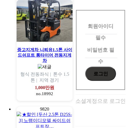
회
원
회원아이디
로
그
필수
인
비밀번호
필
중고지게차 니찌유1.5톤 사이
드쉬프트 통타이어 전동지게
차
수
형식
전동좌식 |
톤수
1.5
톤 |
지역
경기
1,000만원
no.18992
소셜계정으로 로그인
9820