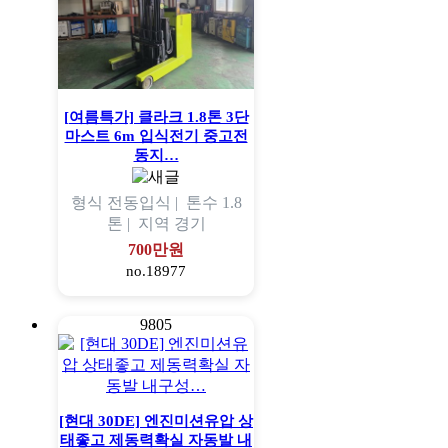
[여름특가] 클라크 1.8톤 3단
마스트 6m 입식전기 중고전
동지…
형식
전동입식 |
톤수
1.8
톤 |
지역
경기
700만원
no.18977
9805
[현대 30DE] 엔진미션유압 상
태좋고 제동력확실 자동발 내