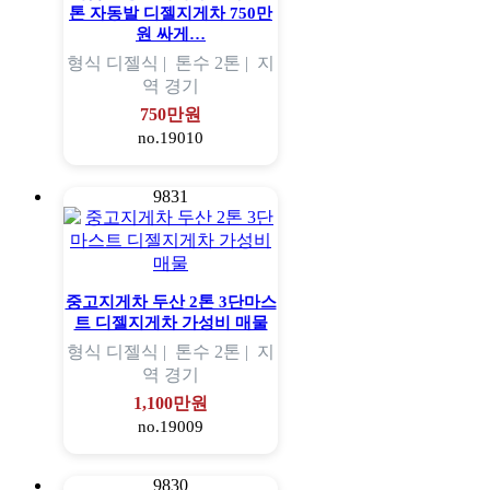
톤 자동발 디젤지게차 750만
원 싸게…
형식
디젤식 |
톤수
2톤 |
지
역
경기
750만원
no.19010
9831
중고지게차 두산 2톤 3단마스
트 디젤지게차 가성비 매물
형식
디젤식 |
톤수
2톤 |
지
역
경기
1,100만원
no.19009
9830