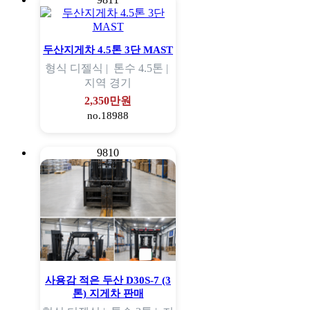
두산지게차 4.5톤 3단 MAST
형식
디젤식 |
톤수
4.5톤 |
지역
경기
2,350만원
no.18988
9810
사용감 적은 두산 D30S-7 (3
톤) 지게차 판매