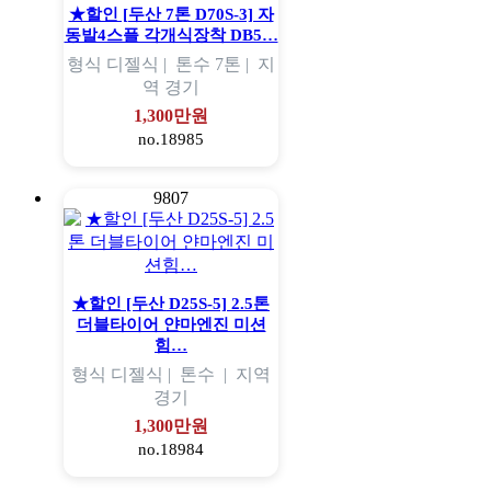
★할인 [두산 7톤 D70S-3] 자
동발4스플 각개식장착 DB5…
형식
디젤식 |
톤수
7톤 |
지
역
경기
1,300만원
no.18985
9807
★할인 [두산 D25S-5] 2.5톤
더블타이어 얀마엔진 미션
힘…
형식
디젤식 |
톤수
|
지역
경기
1,300만원
no.18984