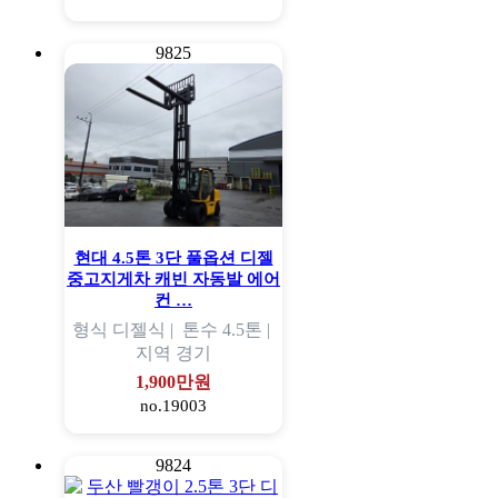
9825
현대 4.5톤 3단 풀옵션 디젤
중고지게차 캐빈 자동발 에어
컨 …
형식
디젤식 |
톤수
4.5톤 |
지역
경기
1,900만원
no.19003
9824