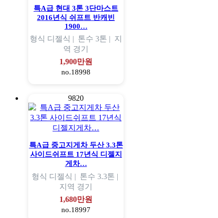
특A급 현대 3톤 3단마스트
2016년식 쉬프트 반캐빈
1900…
형식
디젤식 |
톤수
3톤 |
지
역
경기
1,900만원
no.18998
9820
특A급 중고지게차 두산 3.3톤
사이드쉬프트 17년식 디젤지
게차…
형식
디젤식 |
톤수
3.3톤 |
지역
경기
1,680만원
no.18997