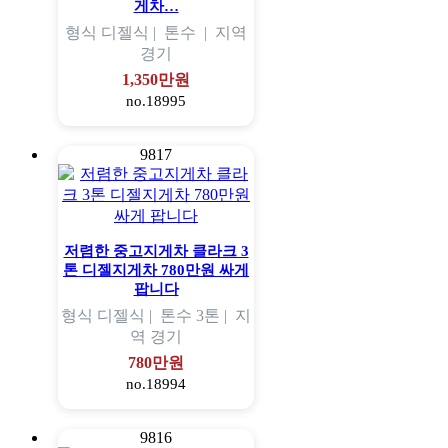
게차…
형식
디젤식 |
톤수
|
지역
경기
1,350만원
no.18995
9817
저렴한 중고지게차 클라크 3
톤 디젤지게차 780만원 싸게
팝니다
형식
디젤식 |
톤수
3톤 |
지
역
경기
780만원
no.18994
9816