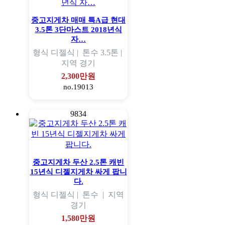
중고지게차 매매 특A급 현대
3.5톤 3단마스트 2018년식
자…
형식
디젤식 |
톤수
3.5톤 |
지역
경기
2,300만원
no.19013
9834
중고지게차 두산 2.5톤 캐빈
15년식 디젤지게차 싸게 팝니
다.
형식
디젤식 |
톤수
|
지역
경기
1,580만원