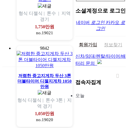
소셜계정으로 로그인
형식
디젤식 |
톤수
|
지역
경기
네이버
로그인
카카오
로
1,750만원
그인
no.19021
회원가입
정보찾기
9842
신차/임대/렌탈/타이어/배
터리 문의
저렴한 중고지게차 두산 3톤
더블타이어 디젤지게차 1050
접속자집계
만원
오늘
형식
디젤식 |
톤수
3톤 |
지
역
경기
1,050만원
no.19020