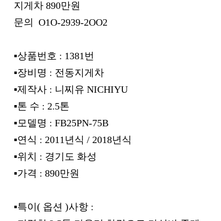
지게차 890만원
문의 O1O-2939-2OO2
▪︎상품번호 : 1381번
▪︎장비명 : 전동지게차
▪︎제작사 : 니찌유 NICHIYU
▪︎톤 수 : 2.5톤
▪︎모델명 : FB25PN-75B
▪︎연식 : 2011년식 / 2018년식
▪︎위치 : 경기도 화성
▪︎가격 : 890만원
▪︎특이( 옵션 )사항 :