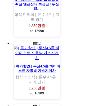
확실 엔진상태 최상급 / 두산
15…
형식
디젤식 |
톤수
2톤 |
지
역
경기
1,350만원
no.18990
9812
[ 특가할인 ] 두산4.5톤 하이마
스트 자동발 가스지게차
형식
가스식 |
톤수
4.5톤 |
지역
경기
1,250만원
no.18989
9811