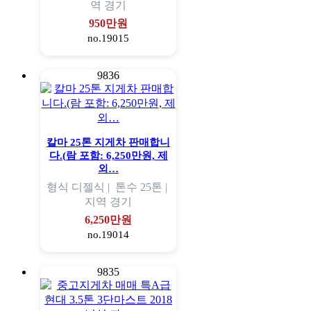
역
경기
950만원
no.19015
9836
칼마 25톤 지게차 판매합니
다.(람 포함: 6,250만원, 제
외…
형식
디젤식 |
톤수
25톤 |
지역
경기
6,250만원
no.19014
9835