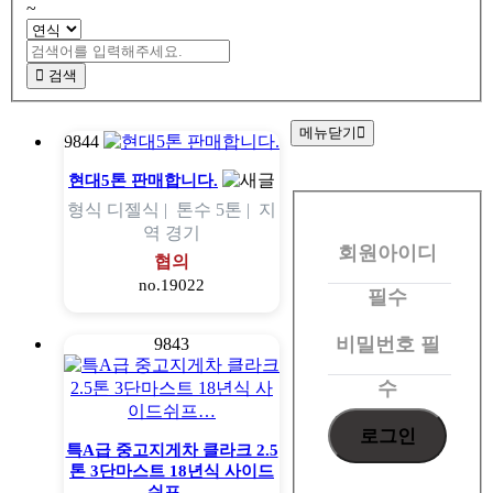
~
검색
메뉴닫기
9844
회
현대5톤 판매합니다.
형식
디젤식 |
톤수
5톤 |
지
원
역
경기
회원아이디
로
협의
no.19022
그
필수
인
비밀번호
필
9843
수
특A급 중고지게차 클라크 2.5
톤 3단마스트 18년식 사이드
쉬프…