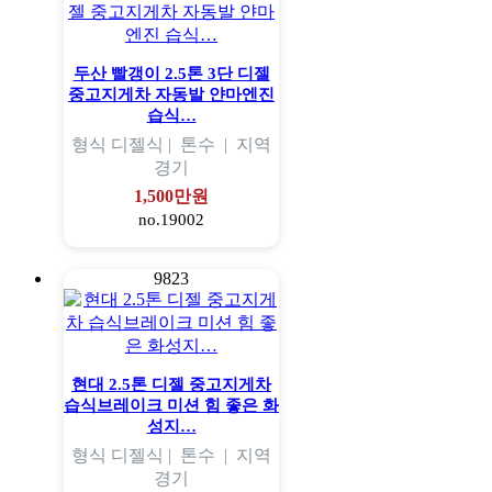
두산 빨갱이 2.5톤 3단 디젤
중고지게차 자동발 얀마엔진
습식…
형식
디젤식 |
톤수
|
지역
경기
1,500만원
no.19002
9823
현대 2.5톤 디젤 중고지게차
습식브레이크 미션 힘 좋은 화
성지…
형식
디젤식 |
톤수
|
지역
경기