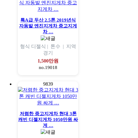
특A급 두산 2.5톤 2019년식
자동발 엔진지게차 중고지게
차 …
형식
디젤식 |
톤수
|
지역
경기
1,500만원
no.19018
9839
저렴한 중고지게차 현대 3톤
캐빈 디젤지게차 1050만원 싸
게 …