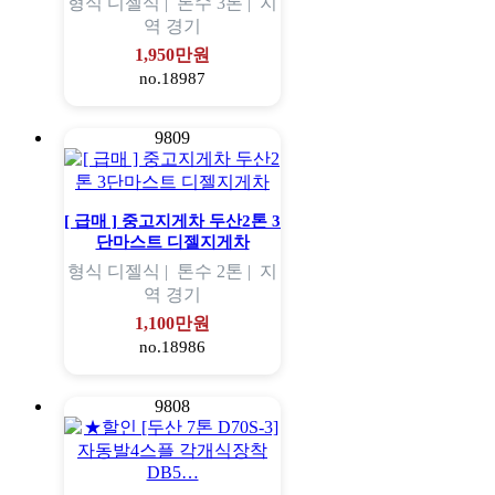
형식
디젤식 |
톤수
3톤 |
지
역
경기
1,950만원
no.18987
9809
[ 급매 ] 중고지게차 두산2톤 3
단마스트 디젤지게차
형식
디젤식 |
톤수
2톤 |
지
역
경기
1,100만원
no.18986
9808