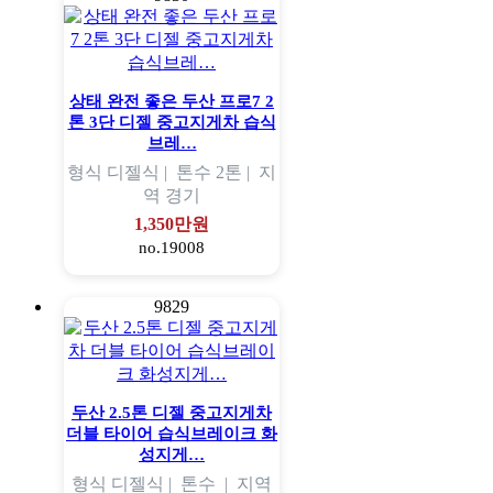
상태 완전 좋은 두산 프로7 2
톤 3단 디젤 중고지게차 습식
브레…
형식
디젤식 |
톤수
2톤 |
지
역
경기
1,350만원
no.19008
9829
두산 2.5톤 디젤 중고지게차
더블 타이어 습식브레이크 화
성지게…
형식
디젤식 |
톤수
|
지역