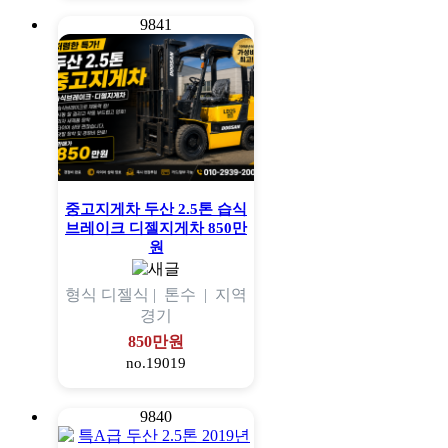
9841
중고지게차 두산 2.5톤 습식
브레이크 디젤지게차 850만
원
형식
디젤식 |
톤수
|
지역
경기
850만원
no.19019
9840