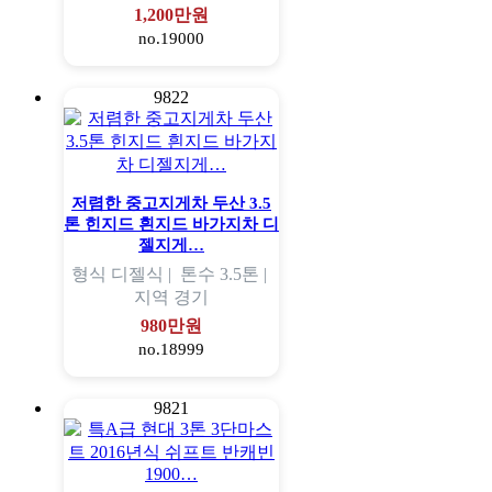
1,200만원
no.19000
9822
저렴한 중고지게차 두산 3.5
톤 힌지드 흰지드 바가지차 디
젤지게…
형식
디젤식 |
톤수
3.5톤 |
지역
경기
980만원
no.18999
9821