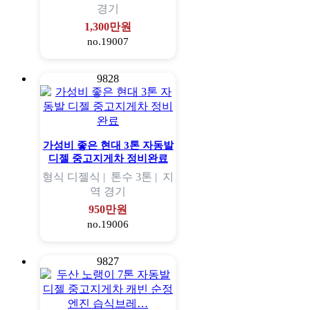
경기
1,300만원
no.19007
9828
가성비 좋은 현대 3톤 자동발
디젤 중고지게차 정비완료
형식
디젤식 |
톤수
3톤 |
지
역
경기
950만원
no.19006
9827