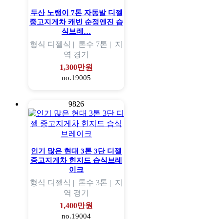
두산 노랭이 7톤 자동발 디젤
중고지게차 캐빈 순정엔진 습
식브레…
형식
디젤식 |
톤수
7톤 |
지
역
경기
1,300만원
no.19005
9826
인기 많은 현대 3톤 3단 디젤
중고지게차 힌지드 습식브레
이크
형식
디젤식 |
톤수
3톤 |
지
역
경기
1,400만원
no.19004