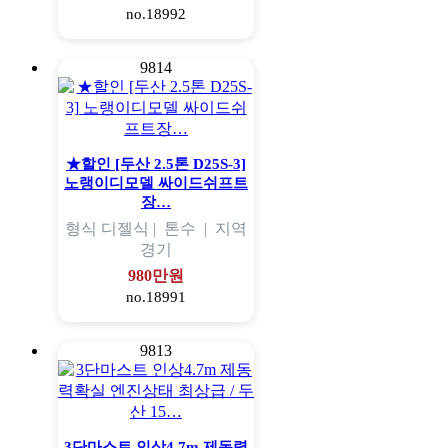
no.18992
9814
★할인 [두산 2.5톤 D25S-3]
노랭이디모델 싸이드쉬프트
장…
형식
디젤식 |
톤수
|
지역
경기
980만원
no.18991
9813
3단마스트 인상4.7m 제동력