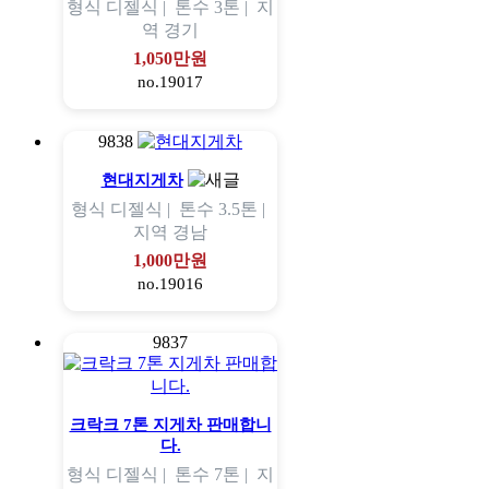
형식
디젤식 |
톤수
3톤 |
지
역
경기
1,050만원
no.19017
9838
현대지게차
형식
디젤식 |
톤수
3.5톤 |
지역
경남
1,000만원
no.19016
9837
크락크 7톤 지게차 판매합니
다.
형식
디젤식 |
톤수
7톤 |
지