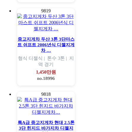
9819
중고지게차 두산 3톤 3단마스
트 쉬프트 2006년식 디젤지게
차 …
형식
디젤식 |
톤수
3톤 |
지
역
경기
1,450만원
no.18996
9818
특A급 중고지게차 현대 2.5톤
3단 힌지드 바가지차 디젤지