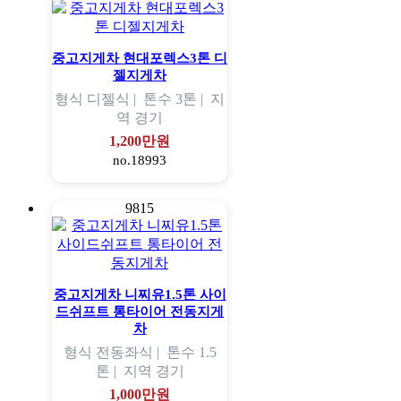
중고지게차 현대포렉스3톤 디
젤지게차
형식
디젤식 |
톤수
3톤 |
지
역
경기
1,200만원
no.18993
9815
중고지게차 니찌유1.5톤 사이
드쉬프트 통타이어 전동지게
차
형식
전동좌식 |
톤수
1.5
톤 |
지역
경기
1,000만원