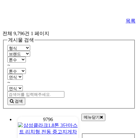
목록
전체 9,796건
1 페이지
게시물 검색
~
~
검색
메뉴닫기
9796
회