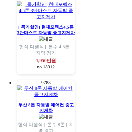
[ 특가할인] 현대포렉스4.5톤
3단마스트 자동발 중고지게차
형식
디젤식 |
톤수
4.5톤 |
지역
경기
1,950만원
no.18912
9788
두산 8톤 자동발 에어컨 중고
지게차
형식
디젤식 |
톤수
8톤 |
지
역
경기