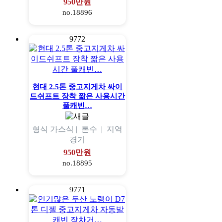
950만원
no.18896
9772
현대 2.5톤 중고지게차 싸이
드쉬프트 장착 짧은 사용시간
풀캐빈…
형식
가스식 |
톤수
|
지역
경기
950만원
no.18895
9771