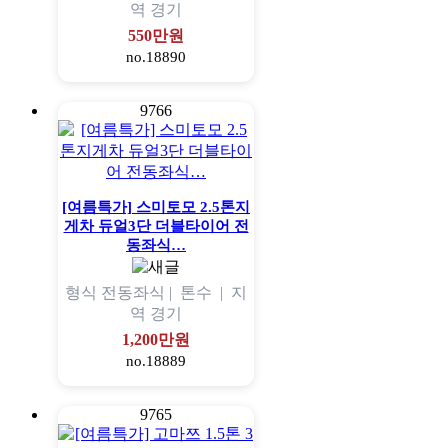
역
경기
550만원
no.18890
9766
[여름특가] 스미토모 2.5톤지
게차 듀얼3단 더블타이어 전
동좌식…
형식
전동좌식 |
톤수
|
지
역
경기
1,200만원
no.18889
9765