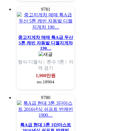
9781
중고지게차 매매 특A급 두산
5톤 캐빈 자동발 디젤지게차
190…
형식
디젤식 |
톤수
5톤 |
지
역
경기
1,900만원
no.18904
9780
특A급 현대 3톤 3단마스트
2016년식 쉬프트 반캐빈