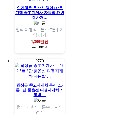
인기많은 두산 노랭이 D7톤
디젤 중고지게차 자동발 캐빈
장차거…
형식
디젤식 |
톤수
7톤 |
지
역
경기
1,300만원
no.18894
9770
최상급 중고지게차 두산 2.5
톤 3단 풀옵션 디젤지게차 자
동발 …
형식
디젤식 |
톤수
|
지역
경기