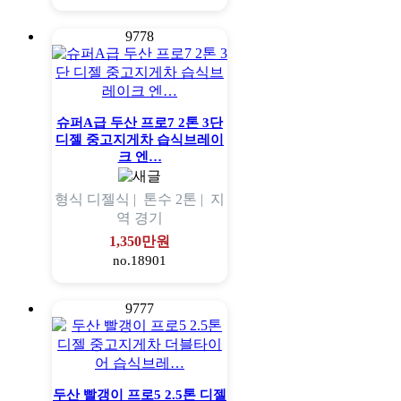
9778
슈퍼A급 두산 프로7 2톤 3단
디젤 중고지게차 습식브레이
크 엔…
형식
디젤식 |
톤수
2톤 |
지
역
경기
1,350만원
no.18901
9777
두산 빨갱이 프로5 2.5톤 디젤