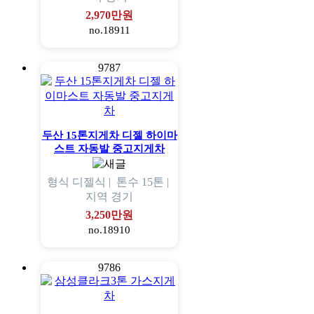
2,970만원
no.18911
9787
두산 15톤지게차 디젤 하이마
스트 자동발 중고지게차
형식
디젤식 |
톤수
15톤 |
지역
경기
3,250만원
no.18910
9786