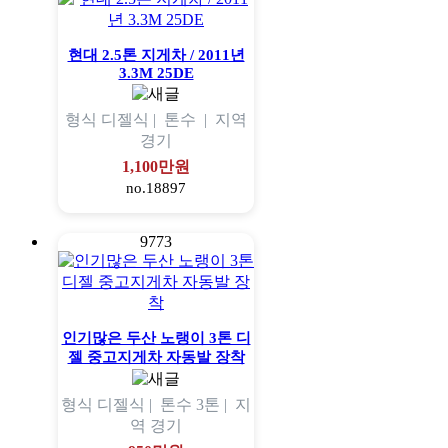
현대 2.5톤 지게차 / 2011년
3.3M 25DE
형식
디젤식 |
톤수
|
지역
경기
1,100만원
no.18897
9773
인기많은 두산 노랭이 3톤 디
젤 중고지게차 자동발 장착
형식
디젤식 |
톤수
3톤 |
지
역
경기