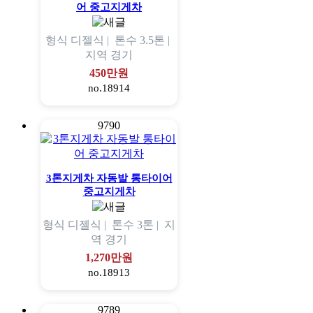
어 중고지게차
형식
디젤식 |
톤수
3.5톤 |
지역
경기
450만원
no.18914
9790
3톤지게차 자동발 통타이어
중고지게차
형식
디젤식 |
톤수
3톤 |
지
역
경기
1,270만원
no.18913
9789