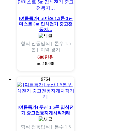
[여름특가] 고마쯔 1.5톤 3단
마스트 5m 입식전기 중고전
동지…
형식
전동입식 |
톤수
1.5
톤 |
지역
경기
600만원
no.18888
9764
[여름특가] 두산 1.5톤 입식전
기 중고전동지게차직거래
형식
전동입식 |
톤수
1.5