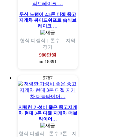
두산 노랭이 2.5톤 디젤 중고
지게차 싸이드쉬프트 습식브
레이크 …
형식
디젤식 |
톤수
|
지역
경기
980만원
no.18891
9767
저렴한 가성비 좋은 중고지게
차 현대 3톤 디젤 지게차 더블
타이어…
형식
디젤식 |
톤수
3톤 |
지