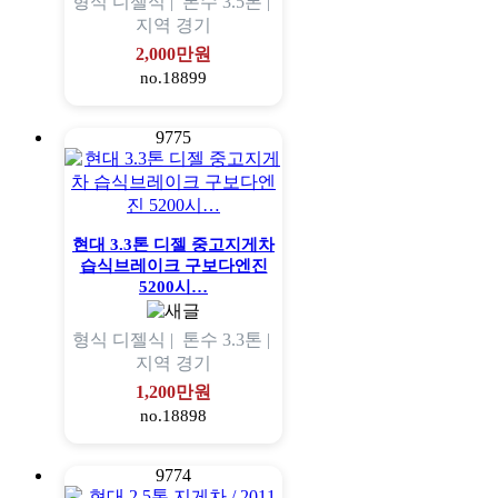
형식
디젤식 |
톤수
3.5톤 |
지역
경기
2,000만원
no.18899
9775
현대 3.3톤 디젤 중고지게차
습식브레이크 구보다엔진
5200시…
형식
디젤식 |
톤수
3.3톤 |
지역
경기
1,200만원
no.18898
9774