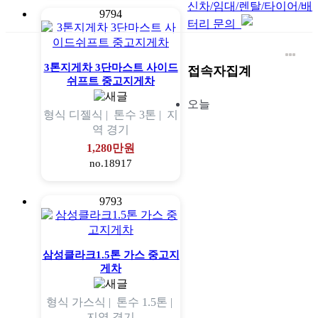
신차/임대/렌탈/타이어/배
9794
터리 문의
3톤지게차 3단마스트 사이드
접속자집계
쉬프트 중고지게차
오늘
형식
디젤식 |
톤수
3톤 |
지
역
경기
1,280만원
no.18917
9793
삼성클라크1.5톤 가스 중고지
게차
형식
가스식 |
톤수
1.5톤 |
지역
경기