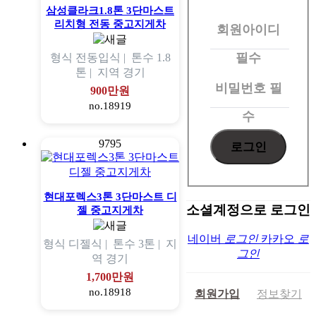
원
삼성클라크1.8톤 3단마스트
리치형 전동 중고지게차
회원아이디
로
그
필수
형식
전동입식 |
톤수
1.8
톤 |
지역
경기
인
비밀번호
필
900만원
no.18919
수
9795
현대포렉스3톤 3단마스트 디
소셜계정으로 로그인
젤 중고지게차
네이버
로그인
카카오
로
형식
디젤식 |
톤수
3톤 |
지
그인
역
경기
1,700만원
no.18918
회원가입
정보찾기