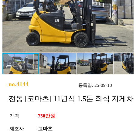
no.4144
등록일: 25-09-18
전동 [코마츠] 11년식 1.5톤 좌식 지게차
가격
750만원
제조사
고마츠