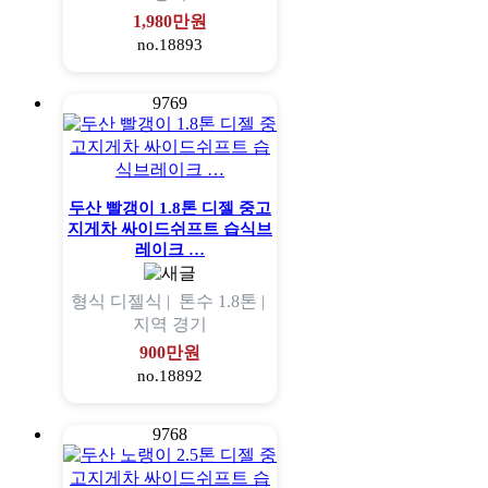
1,980만원
no.18893
9769
두산 빨갱이 1.8톤 디젤 중고
지게차 싸이드쉬프트 습식브
레이크 …
형식
디젤식 |
톤수
1.8톤 |
지역
경기
900만원
no.18892
9768