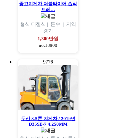
중고지게차 더블타이어 습식
브레…
형식
디젤식 |
톤수
|
지역
경기
1,300만원
no.18900
9776
두산 3.5톤 지게차 / 2019년
D35SE-7 4.250MM