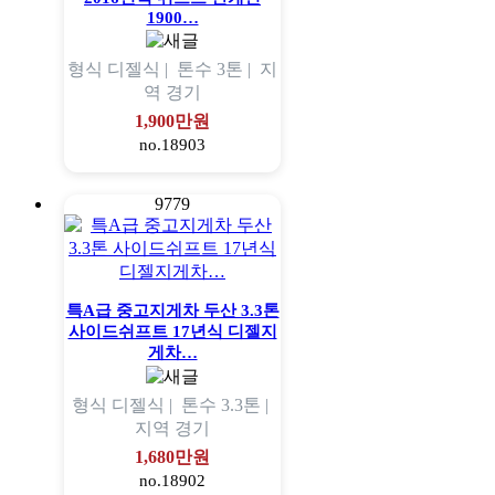
1900…
형식
디젤식 |
톤수
3톤 |
지
역
경기
1,900만원
no.18903
9779
특A급 중고지게차 두산 3.3톤
사이드쉬프트 17년식 디젤지
게차…
형식
디젤식 |
톤수
3.3톤 |
지역
경기
1,680만원
no.18902