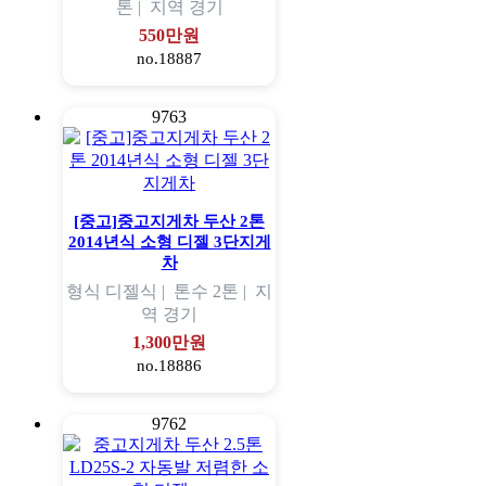
톤 |
지역
경기
550만원
no.18887
9763
[중고]중고지게차 두산 2톤
2014년식 소형 디젤 3단지게
차
형식
디젤식 |
톤수
2톤 |
지
역
경기
1,300만원
no.18886
9762