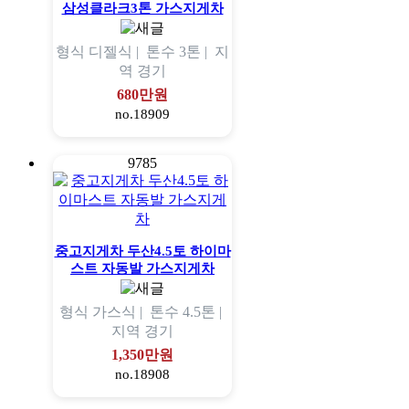
삼성클라크3톤 가스지게차
형식
디젤식 |
톤수
3톤 |
지
역
경기
680만원
no.18909
9785
중고지게차 두산4.5토 하이마
스트 자동발 가스지게차
형식
가스식 |
톤수
4.5톤 |
지역
경기
1,350만원
no.18908