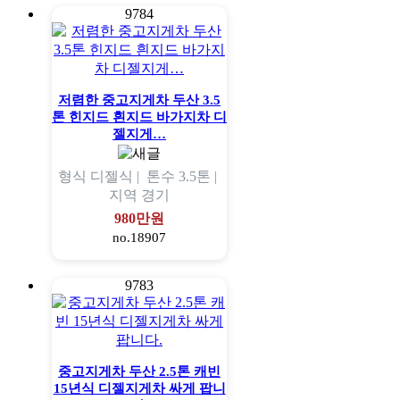
9784
저렴한 중고지게차 두산 3.5
톤 힌지드 흰지드 바가지차 디
젤지게…
형식
디젤식 |
톤수
3.5톤 |
지역
경기
980만원
no.18907
9783
중고지게차 두산 2.5톤 캐빈
15년식 디젤지게차 싸게 팝니