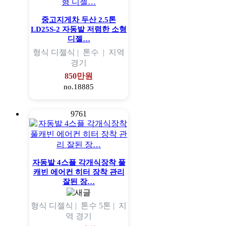
중고지게차 두산 2.5톤
LD25S-2 자동발 저렴한 소형
디젤…
형식
디젤식 |
톤수
|
지역
경기
850만원
no.18885
9761
자동발 4스플 각개식장착 풀
캐빈 에어컨 히터 장착 관리
잘된 장…
형식
디젤식 |
톤수
5톤 |
지
역
경기