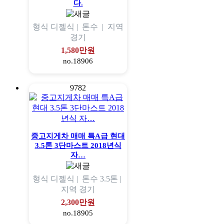
다.
형식
디젤식 |
톤수
|
지역
경기
1,580만원
no.18906
9782
중고지게차 매매 특A급 현대
3.5톤 3단마스트 2018년식
자…
형식
디젤식 |
톤수
3.5톤 |
지역
경기
2,300만원
no.18905