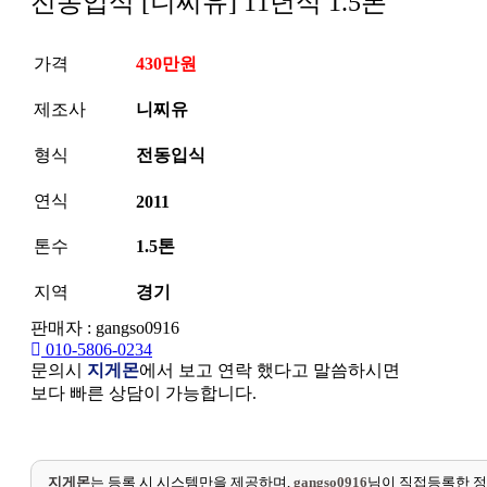
전동입식 [니찌유] 11년식 1.5톤
가격
430만원
제조사
니찌유
형식
전동입식
연식
2011
톤수
1.5톤
지역
경기
판매자 : gangso0916
010-5806-0234
문의시
지게몬
에서 보고 연락 했다고 말씀하시면
보다 빠른 상담이 가능합니다.
지게몬
는 등록 시 시스템만을 제공하며,
gangso0916
님이 직접등록한 정