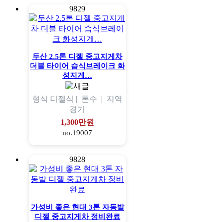
9829
두산 2.5톤 디젤 중고지게차
더블 타이어 습식브레이크 화
성지게…
형식
디젤식 |
톤수
|
지역
경기
1,300만원
no.19007
9828
가성비 좋은 현대 3톤 자동발
디젤 중고지게차 정비완료