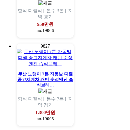
형식
디젤식 |
톤수
3톤 |
지
역
경기
950만원
no.19006
9827
두산 노랭이 7톤 자동발 디젤
중고지게차 캐빈 순정엔진 습
식브레…
형식
디젤식 |
톤수
7톤 |
지
역
경기
1,300만원
no.19005