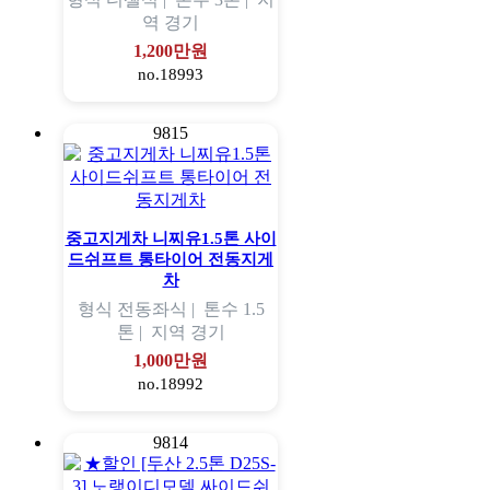
역
경기
1,200만원
no.18993
9815
중고지게차 니찌유1.5톤 사이
드쉬프트 통타이어 전동지게
차
형식
전동좌식 |
톤수
1.5
톤 |
지역
경기
1,000만원
no.18992
9814