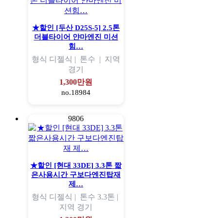
★할인 [두산 D25S-5] 2.5톤
더블타이어 얀마엔진 미션
힘…
형식
디젤식 |
톤수
|
지역
경기
1,300만원
no.18984
9806
★할인 [현대 33DE] 3.3톤 짧
은사용시간 구보다엔진탑재
제…
형식
디젤식 |
톤수
3.3톤 |
지역
경기