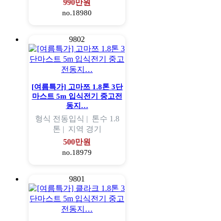
990만원
no.18980
9802
[여름특가] 고마쯔 1.8톤 3단
마스트 5m 입식전기 중고전
동지…
형식
전동입식 |
톤수
1.8
톤 |
지역
경기
500만원
no.18979
9801