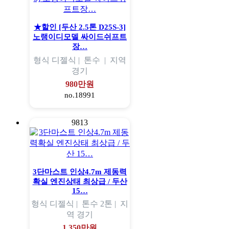
★할인 [두산 2.5톤 D25S-3]
노랭이디모델 싸이드쉬프트
장…
형식
디젤식 |
톤수
|
지역
경기
980만원
no.18991
9813
3단마스트 인상4.7m 제동력
확실 엔진상태 최상급 / 두산
15…
형식
디젤식 |
톤수
2톤 |
지
역
경기
1,350만원