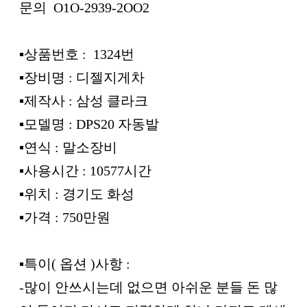
문의 O1O-2939-2OO2
▪︎상품번호 : 1324번
▪︎장비명 : 디젤지게차
▪︎제작사 : 삼성 클라크
▪︎모델명 : DPS20 자동발
▪︎연식 : 말소장비
▪︎사용시간 : 10577시간
▪︎위치 : 경기도 화성
▪︎가격 : 750만원
▪︎특이( 옵션 )사항 :
-많이 안쓰시는데 없으면 아쉬운 분들 돈 많