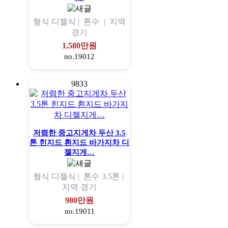
형식
디젤식 |
톤수
|
지역
경기
1,580만원
no.19012
9833
저렴한 중고지게차 두산 3.5
톤 힌지드 흰지드 바가지차 디
젤지게…
형식
디젤식 |
톤수
3.5톤 |
지역
경기
980만원
no.19011