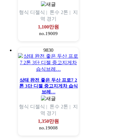
형식
디젤식 |
톤수
2톤 |
지
역
경기
1,100만원
no.19009
9830
상태 완전 좋은 두산 프로7 2
톤 3단 디젤 중고지게차 습식
브레…
형식
디젤식 |
톤수
2톤 |
지
역
경기
1,350만원
no.19008