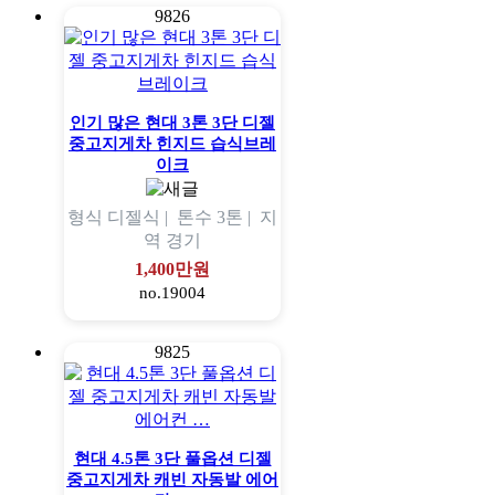
9826
인기 많은 현대 3톤 3단 디젤
중고지게차 힌지드 습식브레
이크
형식
디젤식 |
톤수
3톤 |
지
역
경기
1,400만원
no.19004
9825
현대 4.5톤 3단 풀옵션 디젤
중고지게차 캐빈 자동발 에어