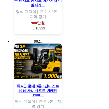
톤 힌지드 흰지드 바가지차 디
젤지게…
형식
디젤식 |
톤수
3.5톤 |
지역
경기
980만원
no.18999
9821
특A급 현대 3톤 3단마스트
2016년식 쉬프트 반캐빈
1900…
형식
디젤식 |
톤수
3톤 |
지
역
경기