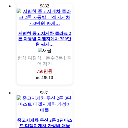
9832
저렴한 중고지게차 클라크 2
톤 자동발 디젤지게차 750만
원 싸게…
형식
디젤식 |
톤수
2톤 |
지
역
경기
750만원
no.19010
9831
중고지게차 두산 2톤 3단마스
트 디젤지게차 가성비 매물