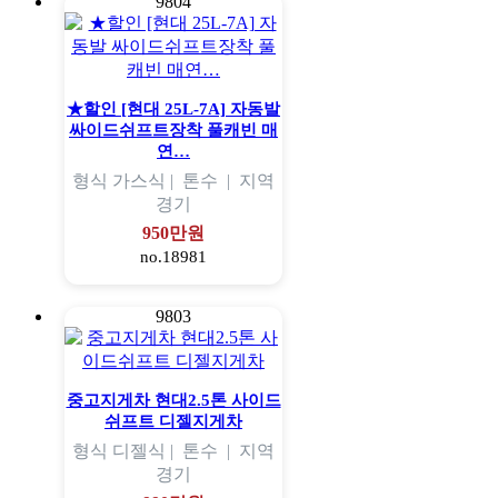
9804
★할인 [현대 25L-7A] 자동발
싸이드쉬프트장착 풀캐빈 매
연…
형식
가스식 |
톤수
|
지역
경기
950만원
no.18981
9803
중고지게차 현대2.5톤 사이드
쉬프트 디젤지게차
형식
디젤식 |
톤수
|
지역
경기