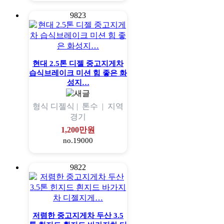
9823
현대 2.5톤 디젤 중고지게차
습식브레이크 미션 힘 좋은 화
성지…
형식
디젤식 |
톤수
|
지역
경기
1,200만원
no.19000
9822
저렴한 중고지게차 두산 3.5