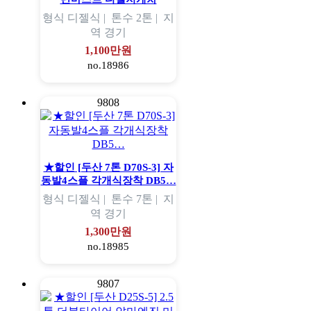
형식
디젤식 |
톤수
2톤 |
지
역
경기
1,100만원
no.18986
9808
★할인 [두산 7톤 D70S-3] 자
동발4스플 각개식장착 DB5…
형식
디젤식 |
톤수
7톤 |
지
역
경기
1,300만원
no.18985
9807