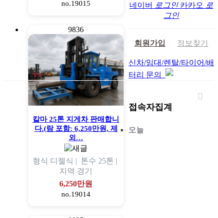
no.19015
네이버
로그인
카카오
로
그인
9836
회원가입
정보찾기
신차/임대/렌탈/타이어/배
터리 문의
접속자집계
칼마 25톤 지게차 판매합니
다.(람 포함: 6,250만원, 제
오늘
외…
형식
디젤식 |
톤수
25톤 |
지역
경기
6,250만원
no.19014