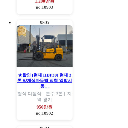
1,200만원
no.18983
9805
★할인 [현대 HDF30] 현대 3
톤 양개식자동발 장착 일발시
동…
형식
디젤식 |
톤수
3톤 |
지
역
경기
950만원
no.18982