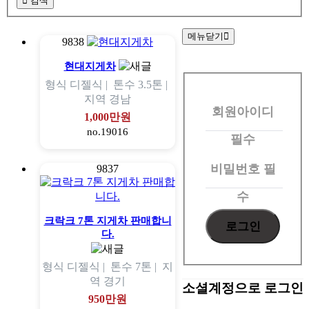
검색
메뉴닫기
9838
회
현대지게차
형식
디젤식 |
톤수
3.5톤 |
원
지역
경남
회원아이디
로
1,000만원
no.19016
그
필수
인
비밀번호
필
9837
수
크락크 7톤 지게차 판매합니
다.
형식
디젤식 |
톤수
7톤 |
지
역
경기
소셜계정으로 로그인
950만원