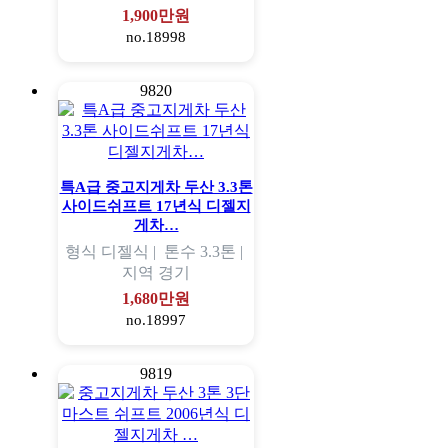
1,900만원
no.18998
9820
특A급 중고지게차 두산 3.3톤
사이드쉬프트 17년식 디젤지
게차…
형식
디젤식 |
톤수
3.3톤 |
지역
경기
1,680만원
no.18997
9819