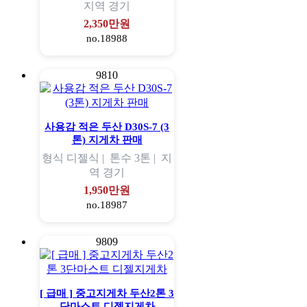
지역
경기
2,350만원
no.18988
9810
사용감 적은 두산 D30S-7 (3
톤) 지게차 판매
형식
디젤식 |
톤수
3톤 |
지
역
경기
1,950만원
no.18987
9809
[ 급매 ] 중고지게차 두산2톤 3
단마스트 디젤지게차