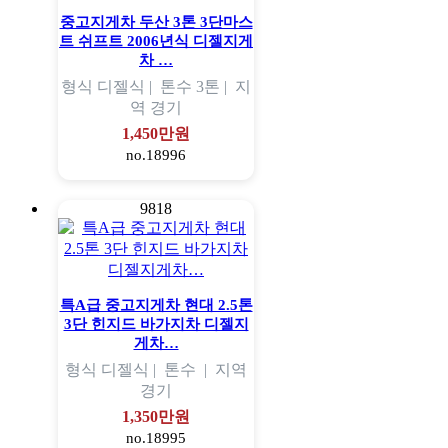
중고지게차 두산 3톤 3단마스
트 쉬프트 2006년식 디젤지게
차 …
형식
디젤식 |
톤수
3톤 |
지
역
경기
1,450만원
no.18996
9818
특A급 중고지게차 현대 2.5톤
3단 힌지드 바가지차 디젤지
게차…
형식
디젤식 |
톤수
|
지역
경기
1,350만원
no.18995