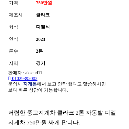
가격
750만원
제조사
클라크
형식
디젤식
연식
2023
톤수
2톤
지역
경기
판매자 : aksend11
01029392002
문의시
지게몬
에서 보고 연락 했다고 말씀하시면
보다 빠른 상담이 가능합니다.
본문
저렴한 중고지게차 클라크 2톤 자동발 디젤
지게차 750만원 싸게 팝니다.