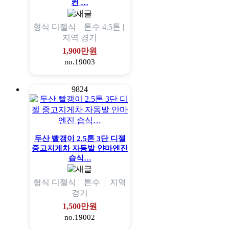
컨 …
형식
디젤식 |
톤수
4.5톤 |
지역
경기
1,900만원
no.19003
9824
두산 빨갱이 2.5톤 3단 디젤
중고지게차 자동발 얀마엔진
습식…
형식
디젤식 |
톤수
|
지역
경기
1,500만원
no.19002