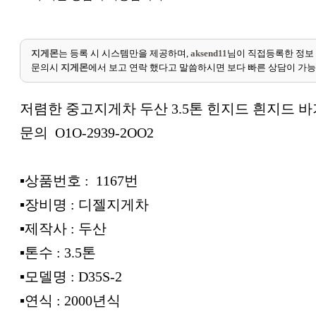
지게몬
는 등록 시 시스템만을 제공하며,
aksend11
님이 직접등록한 정보
문의시
지게몬
에서 보고 연락 했다고 말씀하시면 보다 빠른 상담이 가
저렴한 중고지게차 두산 3.5톤 힌지드 흰지드 
문의 O1O-2939-2OO2
▪︎상품번호 : 1167번
▪︎장비명 : 디젤지게차
▪︎제작사 : 두산
▪︎톤수 : 3.5톤
▪︎모델명 : D35S-2
▪︎연식 : 2000년식