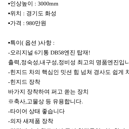
▪︎인상높이 : 3000mm
▪︎위치 : 경기도 화성
▪︎가격 : 980만원
▪︎특이( 옵션 )사항 :
-오리지널 6기통 DB58엔진 탑재!
출력,정숙성,내구성,정비성 최고의 명품엔진입니
-힌지드 차의 핵심인 밋션 힘 넘쳐 경사도 쉽게 
-힌지드 장착
바가지 장착하여 퍼고 쏟는 장치
※축사,고물상 등 유용합니다.
-타이어 상태 좋습니다
-의자 새제품 장착