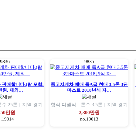
9836
9835
 판매합니다.(람 포함:
중고지게차 매매 특A급 현대 3.5톤 3단
0만원, 제외…
마스트 2018년식 자…
톤수
25톤 |
지역
경기
형식
디젤식 |
톤수
3.5톤 |
지역
경기
,250만원
2,300만원
o.19014
no.19013