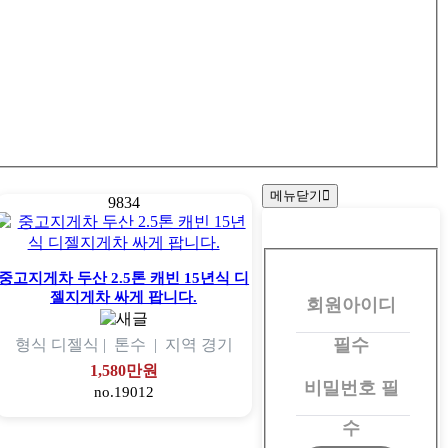
메뉴닫기
9834
회
원
중고지게차 두산 2.5톤 캐빈 15년식 디
젤지게차 싸게 팝니다.
회원아이디
로
그
필수
형식
디젤식 |
톤수
|
지역
경기
인
1,580만원
비밀번호
필
no.19012
수