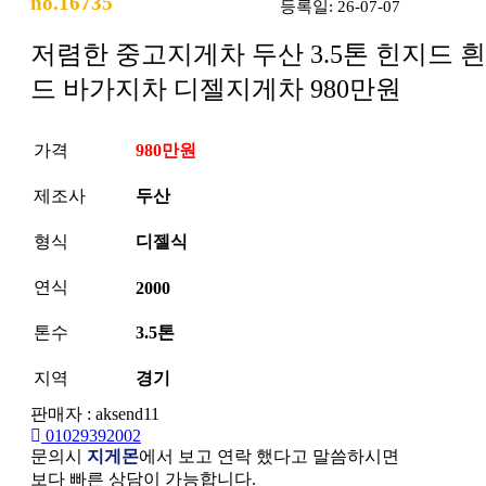
no.16735
등록일: 26-07-07
저렴한 중고지게차 두산 3.5톤 힌지드 
드 바가지차 디젤지게차 980만원
가격
980만원
제조사
두산
형식
디젤식
연식
2000
톤수
3.5톤
지역
경기
판매자 : aksend11
01029392002
문의시
지게몬
에서 보고 연락 했다고 말씀하시면
보다 빠른 상담이 가능합니다.