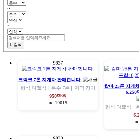
~
~
검색
9837
크락크 7톤 지게차 판매합니다.
칼마 25톤 지게차
형식
디젤식 |
톤수
7톤 |
지역
경기
6,25
950만원
no.19015
형식
디젤식 |
6
n
9833