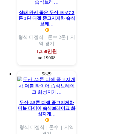
상태 완전 좋은 두산 프로7 2
톤 3단 디젤 중고지게차 습식
브레…
형식
디젤식 |
톤수
2톤 |
지
역
경기
1,350만원
no.19008
9829
두산 2.5톤 디젤 중고지게차
더블 타이어 습식브레이크 화
성지게…
형식
디젤식 |
톤수
|
지역
경기