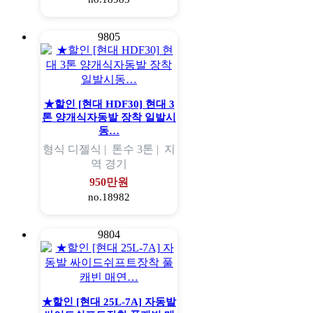
9805
★할인 [현대 HDF30] 현대 3
톤 양개식자동발 장착 일발시
동…
형식
디젤식 |
톤수
3톤 |
지
역
경기
950만원
no.18982
9804
★할인 [현대 25L-7A] 자동발