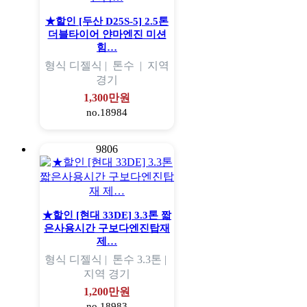
★할인 [두산 D25S-5] 2.5톤
더블타이어 얀마엔진 미션
힘…
형식
디젤식 |
톤수
|
지역
경기
1,300만원
no.18984
9806
★할인 [현대 33DE] 3.3톤 짧
은사용시간 구보다엔진탑재
제…
형식
디젤식 |
톤수
3.3톤 |
지역
경기
1,200만원
no.18983