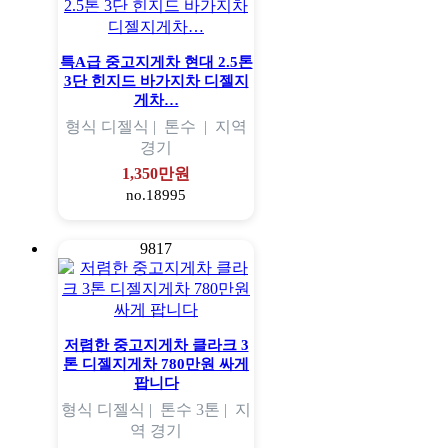
특A급 중고지게차 현대 2.5톤
3단 힌지드 바가지차 디젤지
게차…
형식
디젤식 |
톤수
|
지역
경기
1,350만원
no.18995
9817
저렴한 중고지게차 클라크 3
톤 디젤지게차 780만원 싸게
팝니다
형식
디젤식 |
톤수
3톤 |
지
역
경기