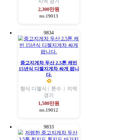
지역
경기
2,300만원
no.19013
9834
중고지게차 두산 2.5톤 캐빈
15년식 디젤지게차 싸게 팝니
다.
형식
디젤식 |
톤수
|
지역
경기
1,580만원
no.19012
9833