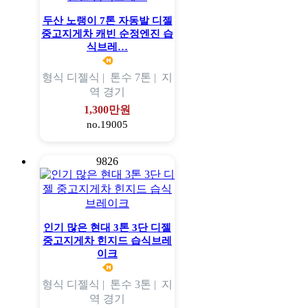
두산 노랭이 7톤 자동발 디젤
중고지게차 캐빈 순정엔진 습
식브레…
형식
디젤식 |
톤수
7톤 |
지
역
경기
1,300만원
no.19005
9826
인기 많은 현대 3톤 3단 디젤
중고지게차 힌지드 습식브레
이크
형식
디젤식 |
톤수
3톤 |
지
역
경기