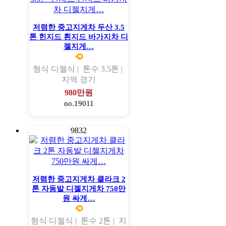
저렴한 중고지게차 두산 3.5
톤 힌지드 흰지드 바가지차 디
젤지게…
형식
디젤식 |
톤수
3.5톤 |
지역
경기
980만원
no.19011
9832
저렴한 중고지게차 클라크 2
톤 자동발 디젤지게차 750만
원 싸게…
형식
디젤식 |
톤수
2톤 |
지