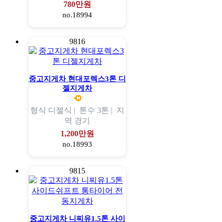
780만원
no.18994
9816
중고지게차 현대포렉스3톤 디
젤지게차
형식
디젤식 |
톤수
3톤 |
지
역
경기
1,200만원
no.18993
9815
중고지게차 니찌유1.5톤 사이