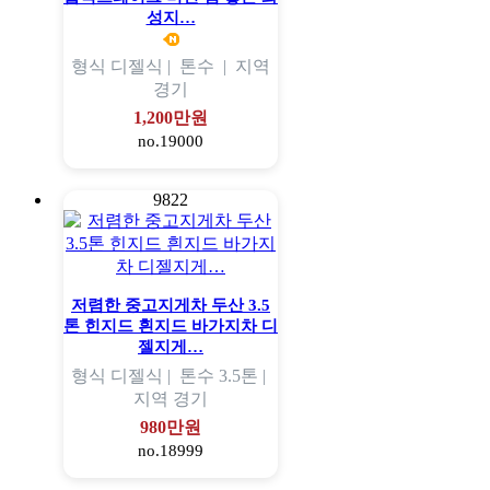
성지…
형식
디젤식 |
톤수
|
지역
경기
1,200만원
no.19000
9822
저렴한 중고지게차 두산 3.5
톤 힌지드 흰지드 바가지차 디
젤지게…
형식
디젤식 |
톤수
3.5톤 |
지역
경기
980만원
no.18999