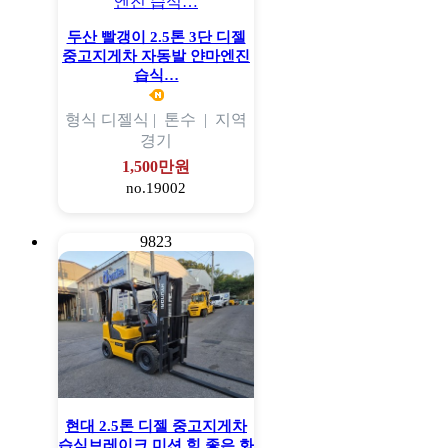
두산 빨갱이 2.5톤 3단 디젤
중고지게차 자동발 얀마엔진
습식…
형식
디젤식 |
톤수
|
지역
경기
1,500만원
no.19002
9823
현대 2.5톤 디젤 중고지게차
습식브레이크 미션 힘 좋은 화