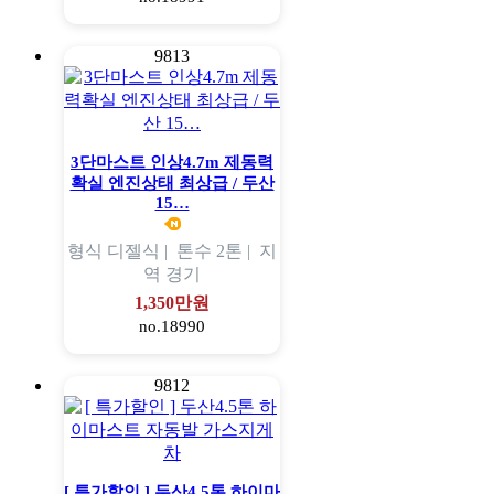
9813
3단마스트 인상4.7m 제동력
확실 엔진상태 최상급 / 두산
15…
형식
디젤식 |
톤수
2톤 |
지
역
경기
1,350만원
no.18990
9812
[ 특가할인 ] 두산4.5톤 하이마