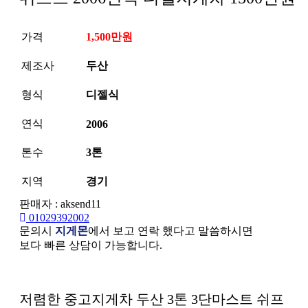
가격
1,500만원
제조사
두산
형식
디젤식
연식
2006
톤수
3톤
지역
경기
판매자 : aksend11
01029392002
문의시
지게몬
에서 보고 연락 했다고 말씀하시면
보다 빠른 상담이 가능합니다.
본문
저렴한 중고지게차 두산 3톤 3단마스트 쉬프