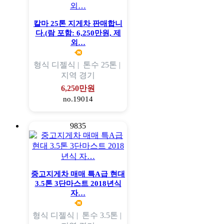
칼마 25톤 지게차 판매합니
다.(람 포함: 6,250만원, 제
외…
형식
디젤식 |
톤수
25톤 |
지역
경기
6,250만원
no.19014
9835
중고지게차 매매 특A급 현대
3.5톤 3단마스트 2018년식
자…
형식
디젤식 |
톤수
3.5톤 |