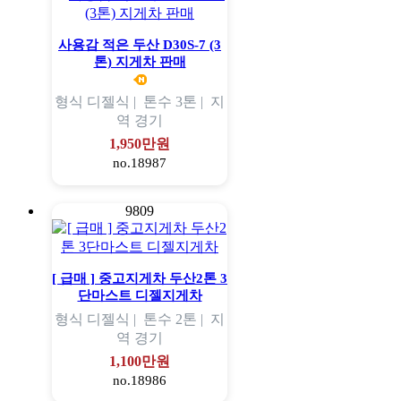
사용감 적은 두산 D30S-7 (3
톤) 지게차 판매
형식
디젤식 |
톤수
3톤 |
지
역
경기
1,950만원
no.18987
9809
[ 급매 ] 중고지게차 두산2톤 3
단마스트 디젤지게차
형식
디젤식 |
톤수
2톤 |
지
역
경기
1,100만원
no.18986