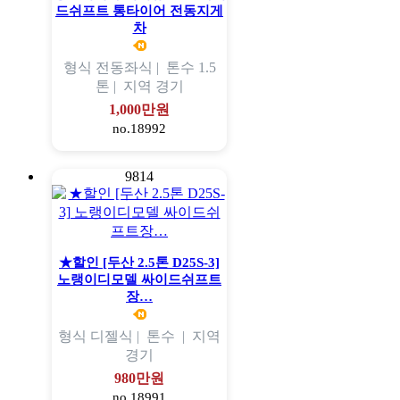
드쉬프트 통타이어 전동지게
차
형식
전동좌식 |
톤수
1.5
톤 |
지역
경기
1,000만원
no.18992
9814
★할인 [두산 2.5톤 D25S-3]
노랭이디모델 싸이드쉬프트
장…
형식
디젤식 |
톤수
|
지역
경기
980만원
no.18991