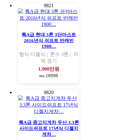
9821
특A급 현대 3톤 3단마스트
2016년식 쉬프트 반캐빈
1900…
형식
디젤식 |
톤수
3톤 |
지
역
경기
1,900만원
no.18998
9820
특A급 중고지게차 두산 3.3톤
사이드쉬프트 17년식 디젤지
게차…