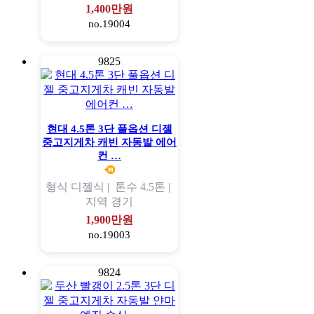
1,400만원
no.19004
9825
현대 4.5톤 3단 풀옵션 디젤
중고지게차 캐빈 자동발 에어
컨 …
형식
디젤식 |
톤수
4.5톤 |
지역
경기
1,900만원
no.19003
9824