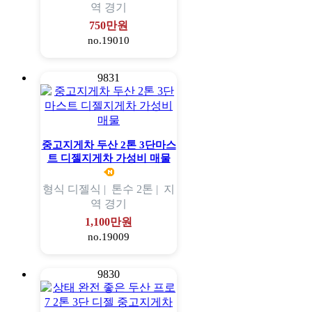
역
경기
750만원
no.19010
9831
중고지게차 두산 2톤 3단마스
트 디젤지게차 가성비 매물
형식
디젤식 |
톤수
2톤 |
지
역
경기
1,100만원
no.19009
9830