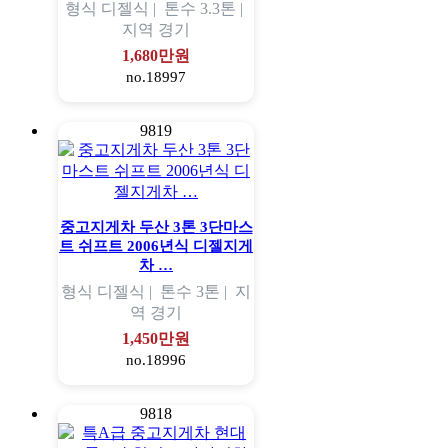
형식
디젤식 |
톤수
3.3톤 |
지역
경기
1,680만원
no.18997
9819
중고지게차 두산 3톤 3단마스
트 쉬프트 2006년식 디젤지게
차 …
형식
디젤식 |
톤수
3톤 |
지
역
경기
1,450만원
no.18996
9818