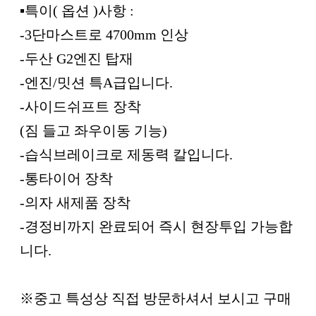
▪︎특이( 옵션 )사항 :
-3단마스트로 4700mm 인상
-두산 G2엔진 탑재
-엔진/밋션 특A급입니다.
-사이드쉬프트 장착
(짐 들고 좌우이동 기능)
-습식브레이크로 제동력 칼입니다.
-통타이어 장착
-의자 새제품 장착
-경정비까지 완료되어 즉시 현장투입 가능합
니다.
※중고 특성상 직접 방문하셔서 보시고 구매