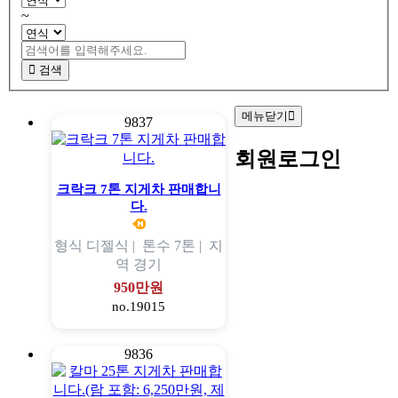
~
검색
메뉴닫기
9837
회원로그인
크락크 7톤 지게차 판매합니
다.
형식
디젤식 |
톤수
7톤 |
지
역
경기
950만원
no.19015
9836