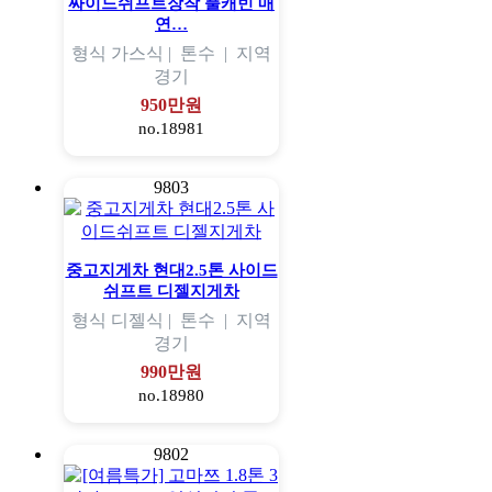
싸이드쉬프트장착 풀캐빈 매
연…
형식
가스식 |
톤수
|
지역
경기
950만원
no.18981
9803
중고지게차 현대2.5톤 사이드
쉬프트 디젤지게차
형식
디젤식 |
톤수
|
지역
경기
990만원
no.18980
9802