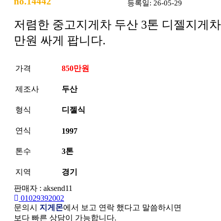
no.14442
등록일: 26-05-29
저렴한 중고지게차 두산 3톤 디젤지게차 
만원 싸게 팝니다.
가격
850만원
제조사
두산
형식
디젤식
연식
1997
톤수
3톤
지역
경기
판매자 : aksend11
01029392002
문의시
지게몬
에서 보고 연락 했다고 말씀하시면
보다 빠른 상담이 가능합니다.