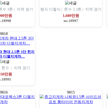
톤수
3톤 |
지역
경기
형식
디젤식 |
톤수
3.3톤 |
지역
경기
,900만원
1,680만원
o.18998
no.18997
9818
현대 2.5톤 3단 힌지
차 디젤지게차…
|
톤수
|
지역
경기
,350만원
o.18995
9816
9815