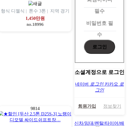
로
그
필수
형식
디젤식 |
톤수
3톤 |
지역
경기
인
1,450만원
비밀번호
필
no.18996
수
소셜계정으로 로그인
네이버
로그인
카카오
로
그인
회원가입
정보찾기
9814
신차/임대/렌탈/타이어/배