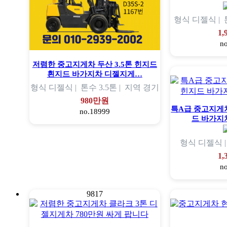
형식
디젤식 |
1
n
저렴한 중고지게차 두산 3.5톤 힌지드
흰지드 바가지차 디젤지게…
형식
디젤식 |
톤수
3.5톤 |
지역
경기
980만원
특A급 중고지게차 
no.18999
드 바가지
형식
디젤식 
1
n
9817