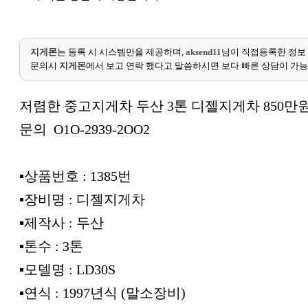
지게몬
는 등록 시 시스템만을 제공하며,
aksend11
님이 직접등록한 정보
문의시
지게몬
에서 보고 연락 했다고 말씀하시면 보다 빠른 상담이 가
저렴한 중고지게차 두산 3톤 디젤지게차 850만원
문의 O1O-2939-2OO2
▪︎상품번호 : 1385번
▪︎장비명 : 디젤지게차
▪︎제작사 : 두산
▪︎톤수 : 3톤
▪︎모델명 : LD30S
▪︎연식 : 1997년식 (말소장비)