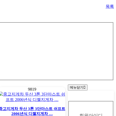
목록
메뉴닫기
9819
회
원
중고지게차 두산 3톤 3단마스트 쉬프트
2006년식 디젤지게차 …
회원아이디