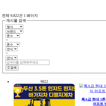
전체 9,822건
1 페이지
게시물 검색
~
~
검색
9822
특A급 현대 3톤
쉬프트 반